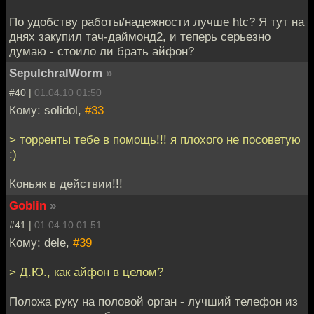
По удобству работы/надежности лучше htc? Я тут на
днях закупил тач-даймонд2, и теперь серьезно
думаю - стоило ли брать айфон?
SepulchralWorm
»
#40 |
01.04.10 01:50
Кому: solidol,
#33
> торренты тебе в помощь!!! я плохого не посоветую
:)
Коньяк в действии!!!
Goblin
»
#41 |
01.04.10 01:51
Кому: dele,
#39
> Д.Ю., как айфон в целом?
Положа руку на половой орган - лучший телефон из