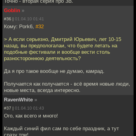
Точно - вторая серия про ЗВ.
Goblin
»
#36 |
01.04.10 01:41
Кому: Pork6,
#32
> А если серьезно, Дмитрий Юрьевич, лет 10-15
назад, вы предпологалаи, что будете летать на
подобные фестивали и вообще вести столь
разностороннюю деятельность?
Да я про такое вообще не думаю, камрад.
Получается как получается - всё время новые люди,
новые места, всегда интересно.
RavenWhite
»
#37 |
01.04.10 01:43
Ого, как всего и много!
Каждый синий фил сам по себе праздник, а тут
сразу три!