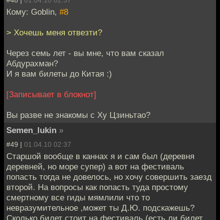
Кому: Goblin,
#8
> Хочешь меня отвезти?
Через семь лет - вы мне, что вам сказал
Абдурахман?
И я вам билеты до Китая :)
[Записывает в блокнот]
Вы разве не знакомы с Ху Цзиньтао?
Semen_lukin
»
#49 |
01.04.10 02:37
Старшой вообще в каннах я и сам был (деревня
деревней, но море супер) а вот на фестиваль
попасть тогда не довелось, но хочу совершить заезд
второй. На вопросы как попасть туда простому
смертному все гиды мямлили что то
невразумительное ,может ты Д.Ю. подскажешь?
Сколько билет стоит на фестиваль (есть ли билет