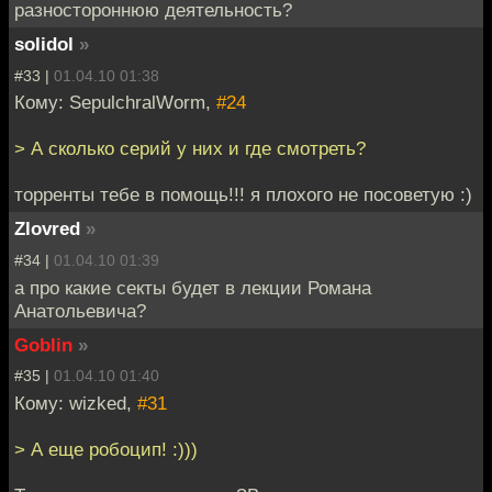
разностороннюю деятельность?
solidol
»
#33 |
01.04.10 01:38
Кому: SepulchralWorm,
#24
> А сколько серий у них и где смотреть?
торренты тебе в помощь!!! я плохого не посоветую :)
Zlovred
»
#34 |
01.04.10 01:39
а про какие секты будет в лекции Романа
Анатольевича?
Goblin
»
#35 |
01.04.10 01:40
Кому: wizked,
#31
> А еще робоцип! :)))