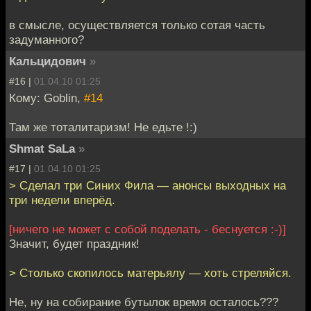
в смысле, осуществляется только сотая часть
задуманного?
Кальцидович
»
#16 |
01.04.10 01:25
Кому: Goblin,
#14
Там же тоталитаризм! Не едьте !:)
Shmat SaLa
»
#17 |
01.04.10 01:25
> Сделал три Синих Фила — анонсы выходных на
три недели вперёд.
[ничего не может с собой поделать - беснуется :-)]
Значит, будет праздник!
> Столько скопилось матерьялу — хоть стреляйся.
Не, ну на собирание бутылок время осталось???