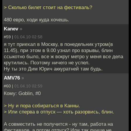
> Сколько билет стоит на фестиваль?
480 евро, ходи куда хочешь.
Kanev
»
#59 |
01.04.10 02:58
я тут приехал в Москву, в понедельник утром(в
11.45), при этом в 9.00 узнал про взрывы, блин
ссыкотно было, все ж вокруг метро у меня все дела
крутились. Поэтому ничего не успел.
Ну ты это Дим Юрич аккуратней там будь.
AMV76
»
#60 |
01.04.10 02:59
Кому: Goblin, #0
> Ну и пора собираться в Канны.
> Или сперва в отпуск — хоть разорвись, блин.
А совместить не получится - ну там, работа на
фестивале, а потом отпуск? Или так лучше не