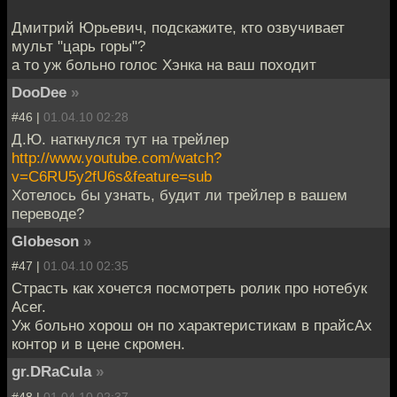
Дмитрий Юрьевич, подскажите, кто озвучивает
мульт "царь горы"?
а то уж больно голос Хэнка на ваш походит
DooDee
»
#46 |
01.04.10 02:28
Д.Ю. наткнулся тут на трейлер
http://www.youtube.com/watch?
v=C6RU5y2fU6s&feature=sub
Хотелось бы узнать, будит ли трейлер в вашем
переводе?
Globeson
»
#47 |
01.04.10 02:35
Страсть как хочется посмотреть ролик про нотебук
Acer.
Уж больно хорош он по характеристикам в прайсАх
контор и в цене скромен.
gr.DRaCula
»
#48 |
01.04.10 02:37