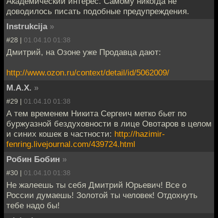
Академический интерес. Самому никогда не
доводилось писать подобные предупреждения.
Instrukcija
»
#28 |
01.04.10 01:38
Дмитрий, на Озоне уже Продавца дают:
http://www.ozon.ru/context/detail/id/5062009/
M.A.X.
»
#29 |
01.04.10 01:38
А тем временем Никита Сергеич метко бьет по
буржуазной бездуховности в лице Овотаров в целом
и синих кошек в частности:
http://hazimir-
fenring.livejournal.com/439724.html
Робин Бобин
»
#30 |
01.04.10 01:38
Не жалеешь ты себя Дмитрий Юрьевич! Все о
России думаешь! Золотой ты человек! Отдохнуть
тебе надо бы!