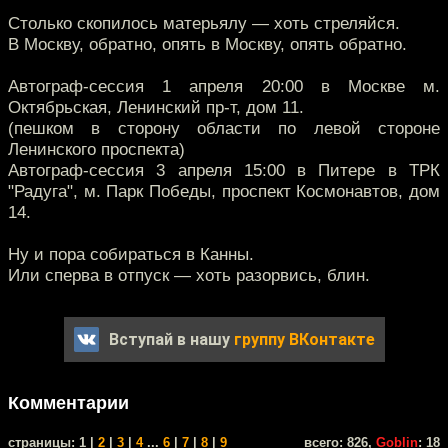
Столько скопилось матерьялу — хоть стреляйся.
В Москву, обратно, опять в Москву, опять обратно.
Автограф-сессия 1 апреля 20:00 в Москве м.
Октябрьская, Ленинский пр-т, дом 11.
(пешком в сторону области по левой стороне
Ленинского проспекта)
Автограф-сессия 3 апреля 15:00 в Питере в ТРК
"Радуга", м. Парк Победы, проспект Космонавтов, дом
14.
Ну и пора собираться в Канны.
Или сперва в отпуск — хоть разорвись, блин.
Вступай в нашу
группу ВКонтакте
Комментарии
cтраницы: 1 |
2
|
3
|
4
...
6
|
7
|
8
|
9
всего: 826,
Goblin
: 18