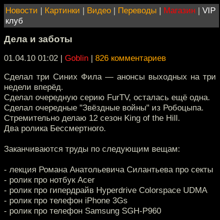
Новости
|
Картинки
|
Видео
|
Переводы
|
Магазин
|
VIP
клуб
Дела и заботы
01.04.10 01:02
|
Goblin
|
826 комментариев
Сделал три Синих Фила — анонсы выходных на три
недели вперёд.
Сделал очередную серию FurTV, осталась ещё одна.
Сделал очередные "Звёздные войны" из Робоцыпа.
Стремительно делаю 12 сезон King of the Hill.
Два ролика Бессмертного.
Заканчиваются труды по следующим вещам:
- лекция Романа Анатольевича Силантьева про секты
- ролик про нотбук Acer
- ролик про гипердрайв Hyperdrive Colorspace UDMA
- ролик про телефон iPhone 3Gs
- ролик про телефон Samsung SGH-P960