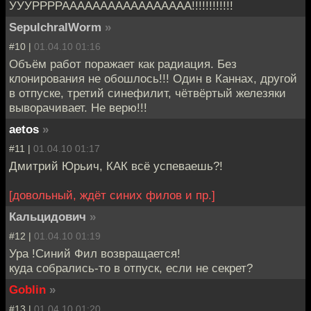
УУУРРРРААААААААААААААААА!!!!!!!!!!!!
SepulchralWorm
»
#10 |
01.04.10 01:16
Объём работ поражает как радиация. Без
клонирования не обошлось!!! Один в Каннах, другой
в отпуске, третий синефилит, чётвёртый железяки
выворачивает. Не верю!!!
aetos
»
#11 |
01.04.10 01:17
Дмитрий Юрьич, КАК всё успеваешь?!
[довольный, ждёт синих филов и пр.]
Кальцидович
»
#12 |
01.04.10 01:19
Ура !Синий Фил возвращается!
куда собрались-то в отпуск, если не секрет?
Goblin
»
#13 |
01.04.10 01:20