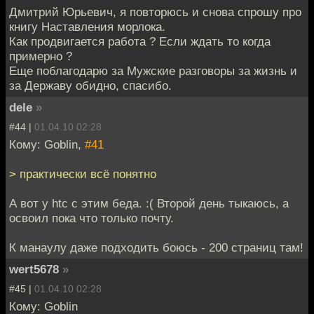
Дмитрий Юрьевич, я повторюсь и снова спрошу про
книгу Наставления морлока.
Как продвигается работа ? Если ждать то когда
примерно ?
Еще поблагодарю за Мужские разговоры за жизнь и
за Державу обидно, спасибо.
dele
»
#44 |
01.04.10 02:28
Кому: Goblin,
#41
> практически всё понятно
А вот у htc с этим беда. :( Второй день тыкаюсь, а
освоил пока что только почту.
К манаулу даже подходить боюсь - 200 страниц там!
wert5678
»
#45 |
01.04.10 02:28
Кому: Goblin