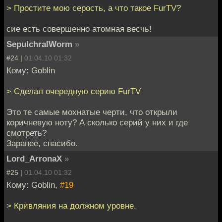
> Простите мою серость, а что такое FurTV?
сие есть совершенно атомная весчь!
SepulchralWorm
»
#24 |
01.04.10 01:32
Кому: Goblin
> Сделал очередную серию FurTV
Это те самые мохнатые черти, что открыли
коричневую ноту? А сколько серий у них и где
смотреть?
Заранее, спасибо.
Lord_ArronaX
»
#25 |
01.04.10 01:32
Кому: Goblin,
#19
> Кривляния на должном уровне.