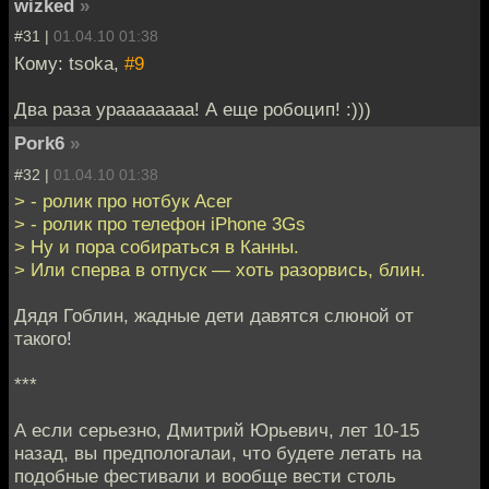
wizked
»
#31 |
01.04.10 01:38
Кому: tsoka,
#9
Два раза ураааааааа! А еще робоцип! :)))
Pork6
»
#32 |
01.04.10 01:38
> - ролик про нотбук Acer
> - ролик про телефон iPhone 3Gs
> Ну и пора собираться в Канны.
> Или сперва в отпуск — хоть разорвись, блин.
Дядя Гоблин, жадные дети давятся слюной от
такого!
***
А если серьезно, Дмитрий Юрьевич, лет 10-15
назад, вы предпологалаи, что будете летать на
подобные фестивали и вообще вести столь