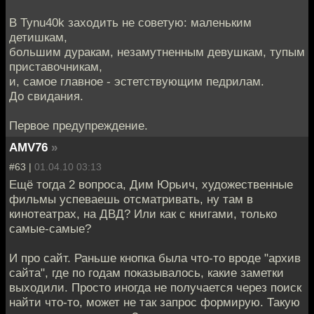
В Tynu40k заходить не советую: маленьким
детишкам,
большим дуракам, незамутненным девушкам, тупым
приставочникам,
и, самое главное - эстетствующим педрилам.
До свидания.
Первое предупреждение.
AMV76
»
#63 |
01.04.10 03:13
Ещё тогда 2 вопроса, Дим Юрьич, художественные
фильмы успеваешь отсматривать, ну там в
кинотеатрах, на ДВД? Или как с книгами, только
самые-самые?
И про сайт. Раньше кнопка была что-то вроде "архив
сайта", где по годам показывалось, какие заметки
выходили. Просто иногда не получается через поиск
найти что-то, может не так запрос формирую. Такую