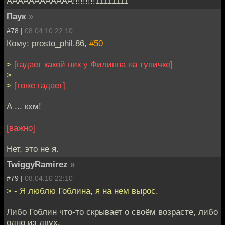
АААААААААААА!!!!!!!!!11111111
Пaук
»
#78 |
08.04.10 22:10
Кому: prosto_phil.86,
#50
>
[гадает какой ник у Филиппа на тупичке]
>
>
[тоже гадает]
А ... кхм!
[важно]
Нет, это не я.
TwiggyRamirez
»
#79 |
08.04.10 22:10
> - Я люблю Гоблина, я на нем вырос.
Либо Гоблин что-то скрывает о своём возрасте, либо
одно из двух.