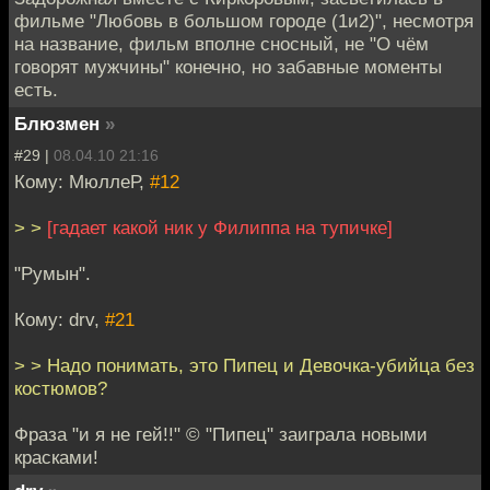
фильме "Любовь в большом городе (1и2)", несмотря
на название, фильм вполне сносный, не "О чём
говорят мужчины" конечно, но забавные моменты
есть.
Блюзмен
»
#29 |
08.04.10 21:16
Кому: МюллеР,
#12
> >
[гадает какой ник у Филиппа на тупичке]
"Румын".
Кому: drv,
#21
> > Надо понимать, это Пипец и Девочка-убийца без
костюмов?
Фраза "и я не гей!!" © "Пипец" заиграла новыми
красками!