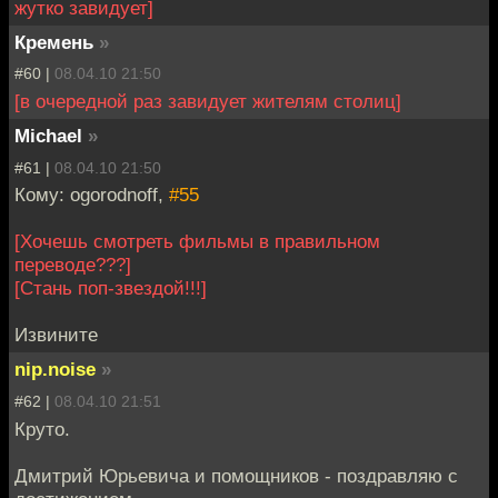
жутко завидует]
Кремень
»
#60 |
08.04.10 21:50
[в очередной раз завидует жителям столиц]
Мichael
»
#61 |
08.04.10 21:50
Кому: ogorodnoff,
#55
[Хочешь смотреть фильмы в правильном
переводе???]
[Стань поп-звездой!!!]
Извините
nip.noise
»
#62 |
08.04.10 21:51
Круто.
Дмитрий Юрьевича и помощников - поздравляю с