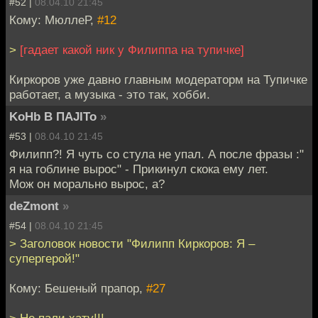
#52 |
08.04.10 21:45
Кому: МюллеР,
#12
>
[гадает какой ник у Филиппа на тупичке]
Киркоров уже давно главным модераторм на Тупичке
работает, а музыка - это так, хобби.
KoHb B ПAJITo
»
#53 |
08.04.10 21:45
Филипп?! Я чуть со стула не упал. А после фразы :"
я на гоблине вырос" - Прикинул скока ему лет.
Мож он морально вырос, а?
deZmont
»
#54 |
08.04.10 21:45
> Заголовок новости "Филипп Киркоров: Я –
супергерой!"
Кому: Бешеный прапор,
#27