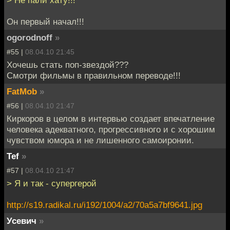
> Не пали хату!!!
Он первый начал!!!
ogorodnoff
»
#55 |
08.04.10 21:45
Хочешь стать поп-звездой???
Смотри фильмы в правильном переводе!!!
FatMob
»
#56 |
08.04.10 21:47
Киркоров в целом в интервью создает впечатление
человека адекватного, прогрессивного и с хорошим
чувством юмора и не лишенного самоиронии.
Tef
»
#57 |
08.04.10 21:47
> Я и так - супергерой
http://s19.radikal.ru/i192/1004/a2/70a5a7bf9641.jpg
Усевич
»