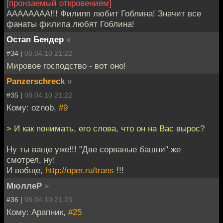
[пронзаемый откровением]
АААААААА!!! Филипп любит Гоблина! Значит все
фанаты филипа любят Гоблина!
Остап Бендер
»
#34 |
08.04.10 21:22
Мировое господство - вот оно!
Panzerschreck
»
#35 |
08.04.10 21:22
Кому: oznob,
#9
> И как понимать, его слова, что он на Вас вырос?
Ну ты ваще уже!!! "Две сорваные башни" же
смотрел, ну!
И вобще,
http://oper.ru/trans
!!!
МюллеР
»
#36 |
08.04.10 21:23
Кому: Арапник,
#25