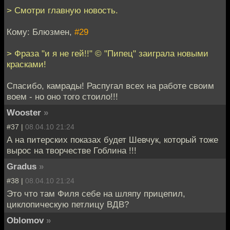
> Смотри главную новость.
Кому: Блюзмен,
#29
> Фраза "и я не гей!!" © "Пипец" заиграла новыми
красками!
Спасибо, камрады! Распугал всех на работе своим
воем - но оно того стоило!!!
Wooster
»
#37 |
08.04.10 21:24
А на питерских показах будет Шевчук, который тоже
вырос на творчестве Гоблина !!!
Gradus
»
#38 |
08.04.10 21:24
Это что там Филя себе на шляпу прицепил,
циклопическую петлицу ВДВ?
Oblomov
»