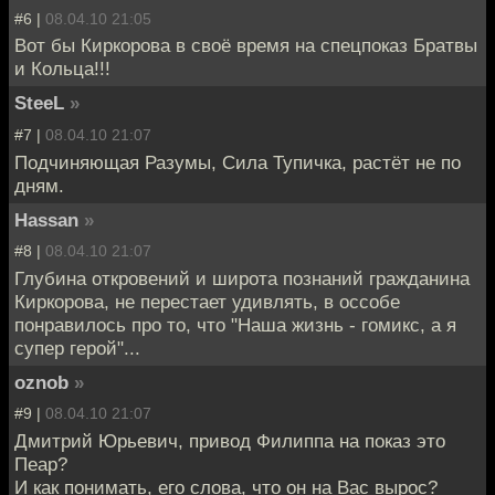
#6 |
08.04.10 21:05
Вот бы Киркорова в своё время на спецпоказ Братвы
и Кольца!!!
SteeL
»
#7 |
08.04.10 21:07
Подчиняющая Разумы, Сила Тупичка, растёт не по
дням.
Hassan
»
#8 |
08.04.10 21:07
Глубина откровений и широта познаний гражданина
Киркорова, не перестает удивлять, в оссобе
понравилось про то, что "Наша жизнь - гомикс, а я
супер герой"...
oznob
»
#9 |
08.04.10 21:07
Дмитрий Юрьевич, привод Филиппа на показ это
Пеар?
И как понимать, его слова, что он на Вас вырос?