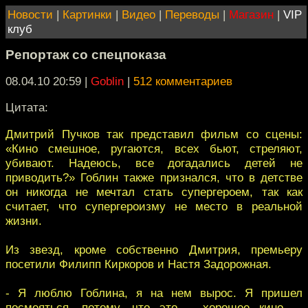
Новости
|
Картинки
|
Видео
|
Переводы
|
Магазин
|
VIP
клуб
Репортаж со спецпоказа
08.04.10 20:59
|
Goblin
|
512 комментариев
Цитата:
Дмитрий Пучков так представил фильм со сцены:
«Кино смешное, ругаются, всех бьют, стреляют,
убивают. Надеюсь, все догадались детей не
приводить?» Гоблин также признался, что в детстве
он никогда не мечтал стать супергероем, так как
считает, что супергероизму не место в реальной
жизни.
Из звезд, кроме собственно Дмитрия, премьеру
посетили Филипп Киркоров и Настя Задорожная.
- Я люблю Гоблина, я на нем вырос. Я пришел
посмеяться, потому, что это – хорошее кино, –