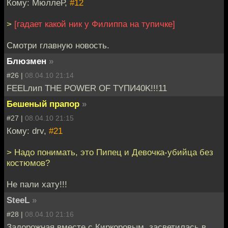
Кому: МюллеР,
#12
>
[гадает какой ник у Филиппа на тупичке]
Смотри главную новость.
Блюзмен
»
#26 |
08.04.10 21:14
FEELлип THE POWER OF TYПИ40K!!!11
Бешеный прапор
»
#27 |
08.04.10 21:15
Кому: drv,
#21
> Надо понимать, это Пипец и Девочка-убийца без
костюмов?
Не пали хату!!!
SteeL
»
#28 |
08.04.10 21:16
Задорожная вместе с Киркоровым, засветилась в