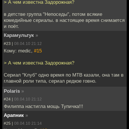
> А чем известна Задорожная?
в детстве группа "Непоседы", потом всякие
комедийные сериалы. в настоящее время снимается
и поёт.
Карамультук
»
#23 |
08.04.10 21:12
Кому: medic,
#15
> А чем известна Задорожная?
Сериал "Клуб" одно время по МТВ казали, она там в
главной роли типа, сериал редкое говно.
Polaris
»
#24 |
08.04.10 21:12
Филиппа настигла мощь Тупичка!!!
Арапник
»
#25 |
08.04.10 21:14