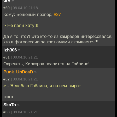
drv
»
#30 |
08.04.10 21:18
Кому: Бешеный прапор,
#27
> Не пали хату!!!
Да я то что?! Это кто-то из камрадов интересовался,
кто в фотосессии за костюмами скрывается!!!
izh306
»
#31 |
08.04.10 21:21
Охренеть, Киркоров пеарится на Гоблине!
Punk_UnDeaD
»
#32 |
08.04.10 21:21
> - Я люблю Гоблина, я на нем вырос.
жжот
SkaTo
»
#33 |
08.04.10 21:21