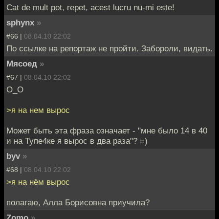
Cat de mult pot, repet, acest lucru nu-mi este!
sphynx
»
#66 |
08.04.10 22:02
По ссылке на репортаж не пройти. Забороли, видать.
Мясоед
»
#67 |
08.04.10 22:02
О_О
>я на нем вырос
Может быть эта фраза означает - "мне было 14 в 40
и на Тупе4ке я вырос в два раза"? =)
byv
»
#68 |
08.04.10 22:02
>я на нём вырос
полагаю, Алла Борисовна приучила?
Zomo
»