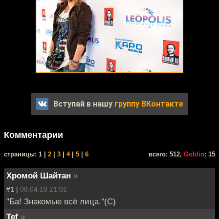
Вступай в нашу
группу ВКонтакте
Комментарии
cтраницы: 1 |
2
|
3
|
4
|
5
|
6
всего: 512,
Goblin
: 15
Хромой Шайтан
»
#1 |
08.04.10 21:01
"Ба! Знакомые всё лица."(С)
Tef
»