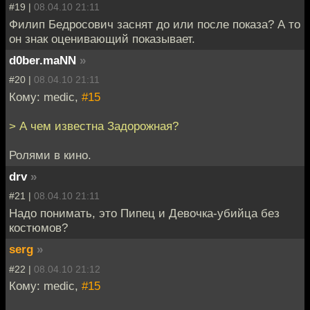
#19 |
08.04.10 21:11
Филип Бедросович заснят до или после показа? А то
он знак оценивающий показывает.
d0ber.maNN
»
#20 |
08.04.10 21:11
Кому: medic,
#15
> А чем известна Задорожная?
Ролями в кино.
drv
»
#21 |
08.04.10 21:11
Надо понимать, это Пипец и Девочка-убийца без
костюмов?
serg
»
#22 |
08.04.10 21:12
Кому: medic,
#15