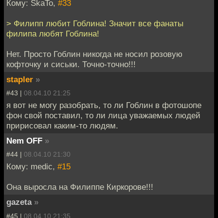
Кому: SkaTo,
#33
> Филипп любит Гоблина! Значит все фанаты
филипа любят Гоблина!
Нет. Просто Гоблин никогда не носил розовую
кофточку и сиськи. Точно-точно!!!
stapler
»
#43 |
08.04.10 21:25
я вот не могу разобрать, то ли Гоблин в фотошопе
фон свой поставил, то ли лица уважаемых людей
пририсовал каким-то людям.
Nem OFF
»
#44 |
08.04.10 21:30
Кому: medic,
#15
Она выросла на Филиппе Киркорове!!!
gazeta
»
#45 |
08.04.10 21:35