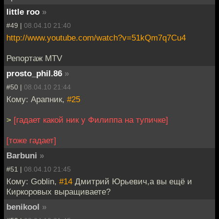
little roo
»
#49 |
08.04.10 21:40
http://www.youtube.com/watch?v=51kQm7q7Cu4
Репортаж MTV
prosto_phil.86
»
#50 |
08.04.10 21:44
Кому: Арапник,
#25
>
[гадает какой ник у Филиппа на тупичке]
[тоже гадает]
Barbuni
»
#51 |
08.04.10 21:45
Кому: Goblin,
#14
Дмитрий Юрьевич,а вы ещё и
Киркоровых выращиваете?
benikool
»