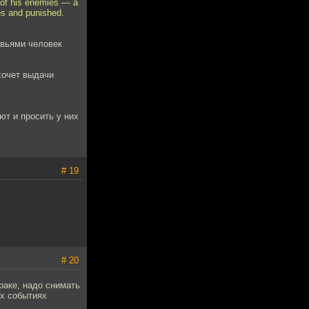
e of his enemies — a
es and punished.
овьями человек
хочет выдачи
ют и просить у них
# 19
# 20
раке, надо снимать
ых событиях