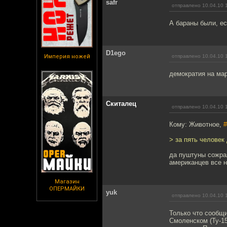
safr
отправлено 10.04.10 
А бараны были, ес
D1ego
Империя ножей
отправлено 10.04.10 
демократия на ма
Скиталец
отправлено 10.04.10 
Кому: Животное,
#
> за пять человек 
да пуштуны сожрал
американцев все н
Магазин
ОПЕРМАЙКИ
yuk
отправлено 10.04.10 
Только что сообщи
Смоленском (Ту-1