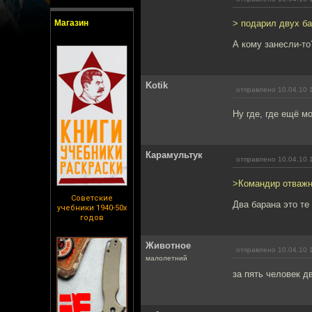
Магазин
> подарил двух ба
А кому занесли-т
Kotik
отправлено 10.04.10 
Ну где, где ещё м
Карамультук
отправлено 10.04.10 
>Командир отважн
Советские
Два барана это те
учебники 1940-50х
годов
Животное
отправлено 10.04.10 
малолетний
за пять человек дв