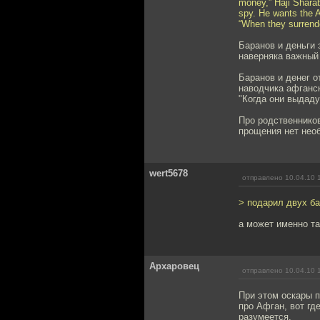
money,” Haji Sharab
spy. He wants the A
“When they surrende
Баранов и деньги 
наверняка важный
Баранов и денег о
наводчика афганс
"Когда они выдаду
Про родственников
прощения нет нео
wert5678
отправлено 10.04.10 
> подарил двух б
а может именно т
Архаровец
отправлено 10.04.10 
При этом оскары 
про Афган, вот гд
разумеется.