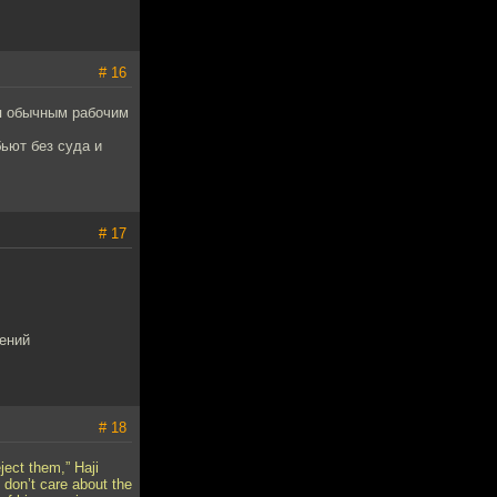
# 16
ся обычным рабочим
бьют без суда и
# 17
лений
# 18
ject them,” Haji
I don’t care about the