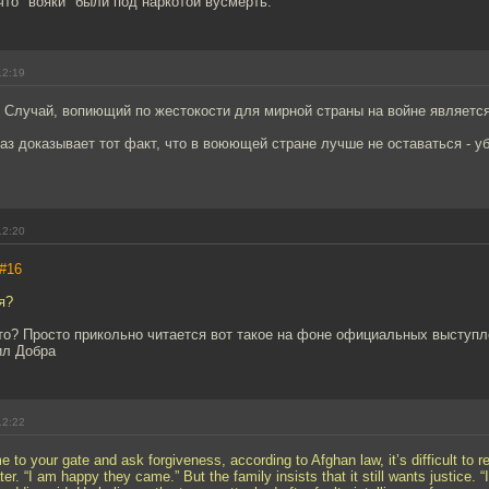
что "вояки" были под наркотой вусмерть.
12:19
? Случай, вопиющий по жестокости для мирной страны на войне являет
аз доказывает тот факт, что в воюющей стране лучше не оставаться - у
12:20
#16
я?
то? Просто прикольно читается вот такое на фоне официальных выступ
ил Добра
12:22
to your gate and ask forgiveness, according to Afghan law, it’s difficult to re
er. “I am happy they came.” But the family insists that it still wants justice. “