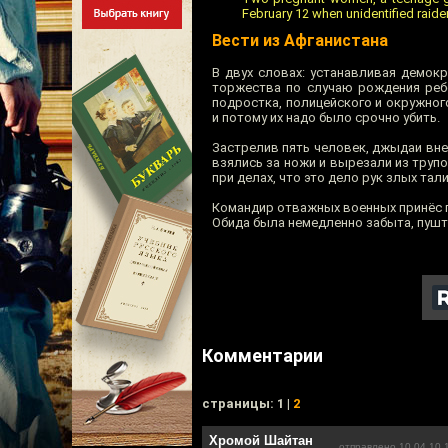
February 12 when unidentified raider
Вести из Афганистана
В двух словах: устанавливая демокр
торжества по случаю рождения ребё
подростка, полицейского и окружног
и потому их надо было срочно убить.
Застрелив пять человек, джыдаи вн
взялись за ножи и вырезали из трупо
при делах, что это дело рук злых тал
Командир отважных военных принёс п
Обида была немедленно забыта, пушт
Комментарии
cтраницы: 1 |
2
Хромой Шайтан
отправлено 10.04.10 