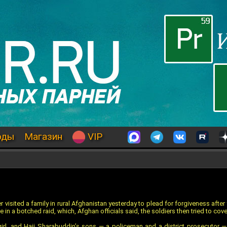
оды
Магазин
VIP
sited a family in rural Afghanistan yesterday to plead for forgiveness after f
e in a botched raid, which, Afghan officials said, the soldiers then tried to cove
rl, and Haji Sharabuddin’s sons — a policeman and a district prosecutor 