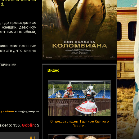
ld.
, где проводились
 женщин, девочку-
лостными талибами,
риканские военные
льству, что они не
аличными.
Видео
ку сайтов
в megagroup.ru
О предстоящем Турнире Святого
всего: 155,
Goblin
: 5
Георгия
# 1