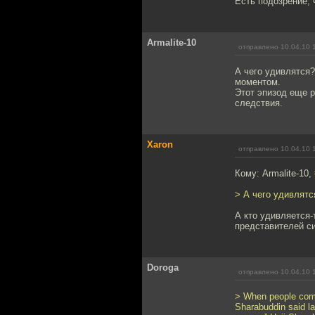
Есть подозрение, 
Armalite-10
отправлено 10.04.10 
А чего удивлятся
моментом.
Этот эпизод еще р
следствия.
Xaron
отправлено 10.04.10 
Кому: Armalite-10,
> А чего удивлятс
А кто удивляется-
представителей с
Doroga
отправлено 10.04.10 
> When people come 
Sharabuddin said lat