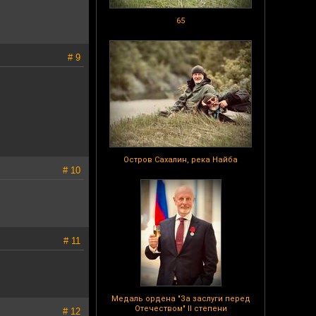
65
# 9
Остров Сахалин, река Найба
# 10
# 11
Медаль ордена "За заслуги перед
Отечеством" II степени
# 12