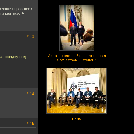
и защит прав всех,
 и каяться. А
# 13
Медаль ордена "За заслуги перед
на посадку под
Отечеством" II степени
# 14
РВИО
# 15