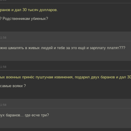
ранов и дал 30 тысяч долларов.
о? Родственникам убиеных?
11:58
ожно шмалять в живых людей и тебе за это ещё и зарплату платят???
11:58
ых военных принёс пуштунам извинения, подарил двух баранов и дал 30
 самые вояки ?
11:58
ух баранов... где есче три?