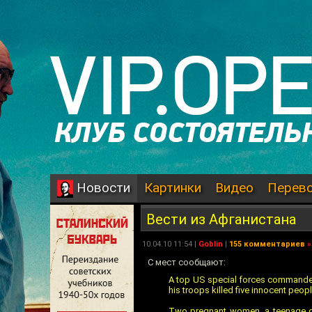
Картинки
Видео
Перев
Новости
Вести из Афганистана
10.04.10 11:54 |
Goblin
|
155 комментариев
»
С мест сообщают:
A top US special forces commander vi
his troops killed five innocent peopl
Two pregnant women, a teenage gi