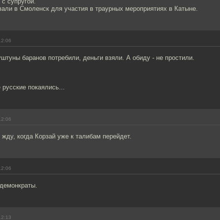
с супругой.
али в Смоленск для участия в траурных мероприятиях в Катыне.
12:06
уштуны баранов потребили, деньги взяли. А обиду - не простили.
русские покаялись...
12:06
 жду, когда Корзай уже к талибам перейдет.
12:06
демонкраты.
12:13