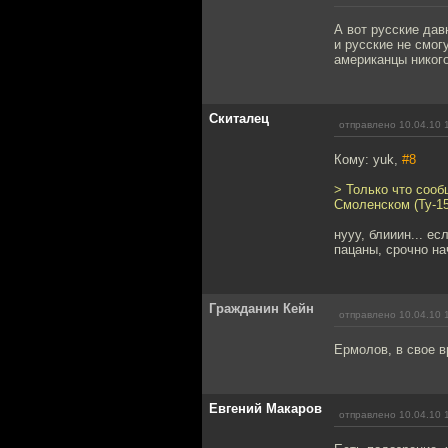
А вот русские дав
и русские не смог
американцы никого
Скиталец
отправлено 10.04.10 
Кому: yuk,
#8
> Только что сооб
Смоленском (Ту-15
нууу, блииин... ес
пацаны, срочно на
Гражданин Кейн
отправлено 10.04.10 
Ермолов, в свое в
Евгений Макаров
отправлено 10.04.10 