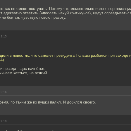
но так не смеют поступать. Потому что моментально возопят организаци
ут адекватно ответить (=послать нахуй критикунов), будут оправдываться
 не боятся, чувствуют свою правоту.
12:15
щили в новостях, что самолет президента Польши разбился при заходе 
4).
ли правда - щас начнётся.
чинаем каяться, на всякий.
12:16
ремя, по таким же из пушки палил. И добился своего.
12:18