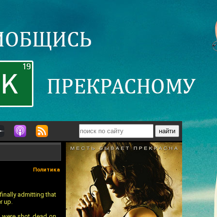
Политика
inally admitting that
r up.
— were shot dead on