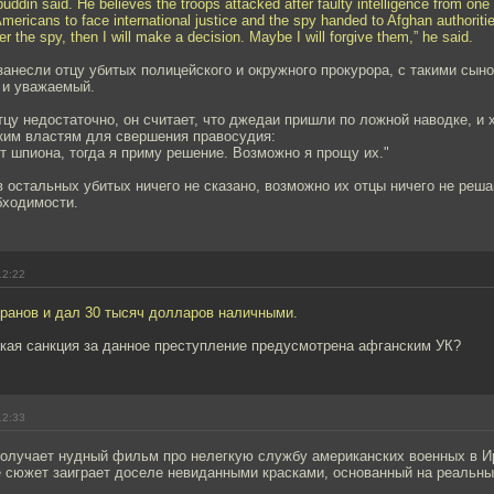
uddin said. He believes the troops attacked after faulty intelligence from on
mericans to face international justice and the spy handed to Afghan authoriti
r the spy, then I will make a decision. Maybe I will forgive them,” he said.
занесли отцу убитых полицейского и окружного прокурора, с такими сын
 и уважаемый.
тцу недостаточно, он считает, что джедаи пришли по ложной наводке, и 
ким властям для свершения правосудия:
т шпиона, тогда я приму решение. Возможно я прощу их."
 остальных убитых ничего не сказано, возможно их отцы ничего не реша
бходимости.
12:22
аранов и дал 30 тысяч долларов наличными.
акая санкция за данное преступление предусмотрена афганским УК?
12:33
получает нудный фильм про нелегкую службу американских военных в И
е сюжет заиграет доселе невиданными красками, основанный на реальн