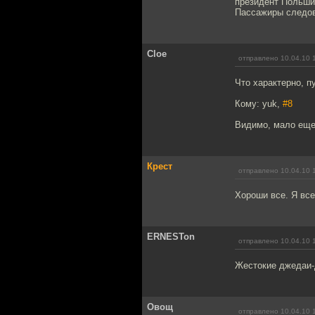
президент Польши 
Пассажиры следов
Cloe
отправлено 10.04.10 
Что характерно, п
Кому: yuk,
#8
Видимо, мало еще 
Крест
отправлено 10.04.10 
Хороши все. Я все
ERNESTon
отправлено 10.04.10 
Жестокие джедаи-
Овощ
отправлено 10.04.10 