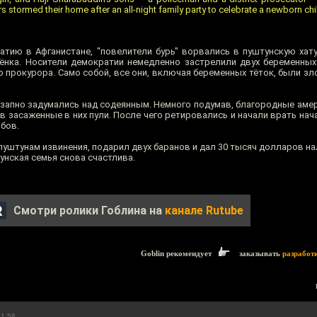
s stormed their home after an all-night family party to celebrate a newborn chi
атию в Афганистане, "повелители бурь" ворвались в пуштунскую хату
нка. Носители демократии немедленно застрелили двух беременных
о прокурора. Само собой, все они, включая беременных тёток, были з
езапно задумались над содеянным. Немного подумав, благородные аме
в засаженные в них пули. После чего ретировались и начали врать нача
ибов.
уштунам извинения, подарил двух баранов и дал 30 тысяч долларов н
унская семья снова счастлива.
Смотри ролики Гоблина на
канале Rutube
Goblin рекомендует
заказывать
разработ
11:58