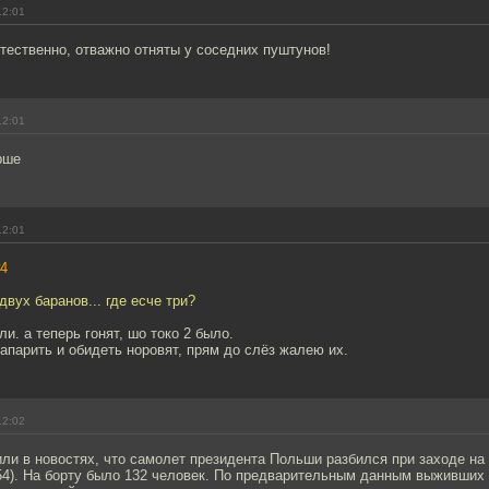
12:01
тественно, отважно отняты у соседних пуштунов!
12:01
рше
12:01
4
двух баранов... где есче три?
и. а теперь гонят, шо токо 2 было.
апарить и обидеть норовят, прям до слёз жалею их.
12:02
ли в новостях, что самолет президента Польши разбился при заходе на
54). На борту было 132 человек. По предварительным данным выживших 