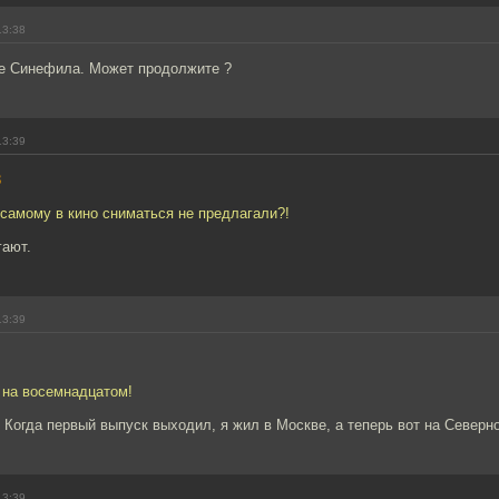
13:38
е Синефила. Может продолжите ?
13:39
3
самому в кино сниматься не предлагали?!
гают.
13:39
 на восемнадцатом!
)) Когда первый выпуск выходил, я жил в Москве, а теперь вот на Северн
13:39