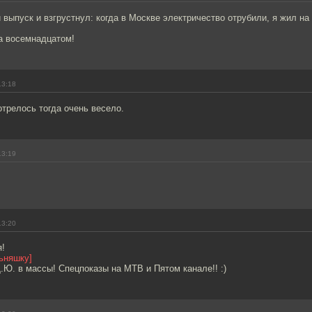
выпуск и взгрустнул: когда в Москве электричество отрубили, я жил на
а восемнадцатом!
13:18
трелось тогда очень весело.
13:19
13:20
я!
льняшку]
.Ю. в массы! Спецпоказы на МТВ и Пятом канале!! :)