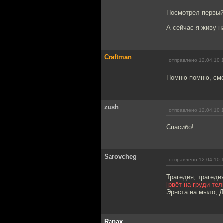
Посмотрел первый 
А сейчас я живу н
Craftman
отправлено 12.04.10 
Помню помню, смо
zush
отправлено 12.04.10 
Спасибо!
Sarovcheg
отправлено 12.04.10 
Трагедия, трагеди
[рвёт на груди те
Эрнста на мыло, Д
Rapax