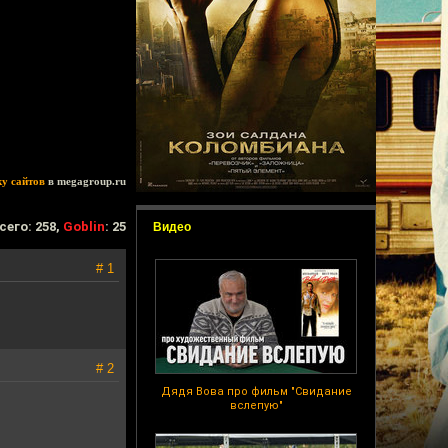
ку сайтов
в megagroup.ru
сего: 258,
Goblin
: 25
Видео
# 1
# 2
Дядя Вова про фильм "Свидание
вслепую"