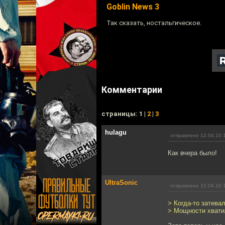
Goblin News 3
Так сказать, ностальгическое.
Комментарии
cтраницы: 1 |
2
|
3
hulagu
отправлено 12.04.10 
Как вчера было!
UltraSonic
отправлено 12.04.10 
> Когда-то затева
> Мощности хватил