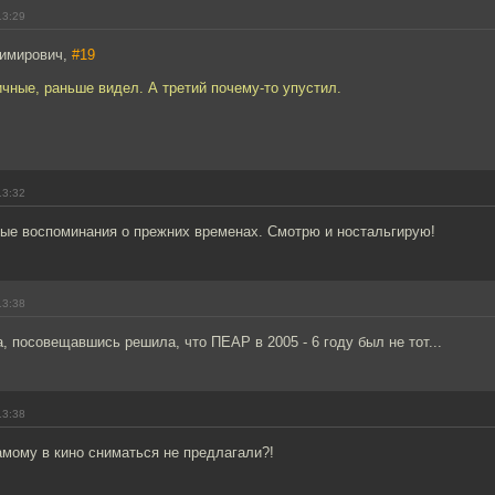
13:29
димирович,
#19
чные, раньше видел. А третий почему-то упустил.
13:32
ые воспоминания о прежних временах. Смотрю и ностальгирую!
13:38
а, посовещавшись решила, что ПЕАР в 2005 - 6 году был не тот...
13:38
мому в кино сниматься не предлагали?!