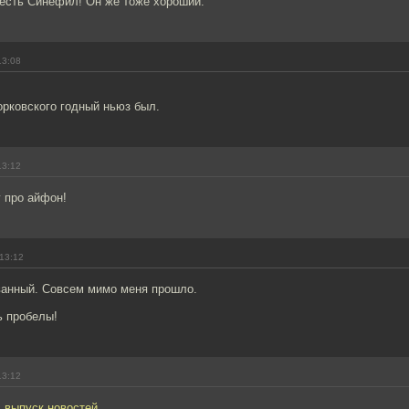
 есть Синефил! Он же тоже хороший.
13:08
орковского годный ньюз был.
13:12
г про айфон!
13:12
ванный. Совсем мимо меня прошло.
ь пробелы!
13:12
л выпуск новостей.