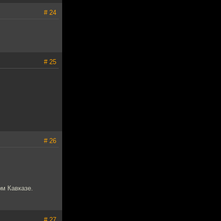
# 24
# 25
# 26
ом Кавказе.
# 27