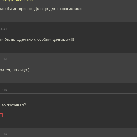
ыло бы интересно. Да еще для широких масс.
13:14
ти были. Сделано с особым цинизмом!!!
13:14
рится, на лицо.)
13:15
- то прозевал?
т]
13:16