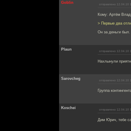
Goblin
отправлено 12.04.10 
Кому: Артём Вла
> Первые два отли
Он за деньги был.
Plaun
отправлено 12.04.10 
Нахлынули приятн
Sarovcheg
отправлено 12.04.10 
Группа контингент
Koschei
отправлено 12.04.10 
Дим Юрич, тебе са