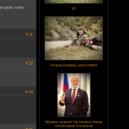
 втором этаже.
65
# 11
# 12
Остров Сахалин, река Найба
# 14
Медаль ордена "За заслуги перед
Отечеством" II степени