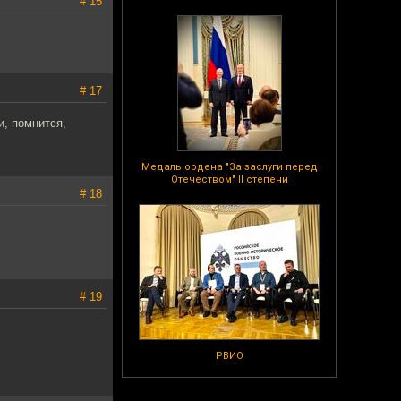
# 15
# 17
и, помнится,
Медаль ордена "За заслуги перед
Отечеством" II степени
# 18
# 19
РВИО