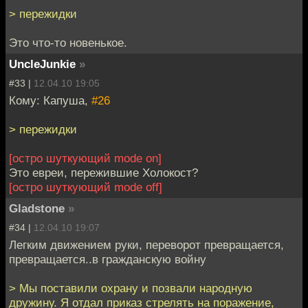
> пережидки
Это что-то новенькое.
UncleJunkie
»
#33 |
12.04.10 19:05
Кому: Капуша,
#26
> пережидки
[остро шуткующий mode on]
Это евреи, пережившие Холокост?
[остро шуткующий mode off]
Gladstone
»
#34 |
12.04.10 19:07
Легким движением руки, переворот превращается,
превращается..в гражданскую войну
> Мы поставили охрану и позвали народную
дружину. Я отдал приказ стрелять на поражение,