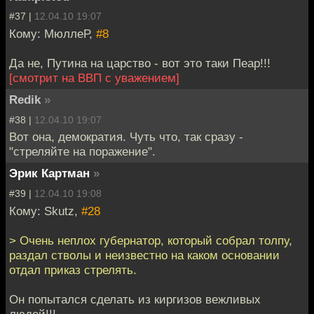
#37 |
12.04.10 19:07
Кому: МюллеР,
#8
Да не, Путина на царство - вот это таки Пеар!!!
[смотрит на ВВП с уважением]
Redik
»
#38 |
12.04.10 19:07
Вот она, демократия. Чуть что, так сразу -
"стреляйте на поражение".
Эрик Картман
»
#39 |
12.04.10 19:08
Кому: Skutz,
#28
> Очень неплох губернатор, который собрал толпу,
раздал стволы и неизвестно на каком основании
отдал приказ стрелять.
Он попытался сделать из киргизов вежливых
людей!!!