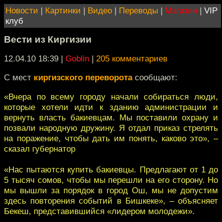
Новости
|
Картинки
|
Видео
|
Переводы
|
Магазин
|
VIP
клуб
Вести из Киргизии
12.04.10 18:39
|
Goblin
|
205 комментариев
С мест
киргизского переворота
сообщают:
«Вчера по всему городу начали собираться люди,
которые хотели идти к зданию администрации и
вернуть власть бакиевцам. Мы поставили охрану и
позвали народную дружину. Я отдал приказ стрелять
на поражение, чтобы дать им понять, каково это», –
сказал губернатор
«Нас пытаются купить бакиевцы. Предлагают от 1 до
5 тысяч сомов, чтобы мы перешли на его сторону. Но
мы вышли за порядок в город Ош, мы не допустим
здесь повторения событий в Бишкеке», – объясняет
Бекеш, представившийся «лидером молодежи».