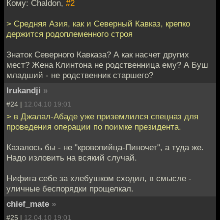
Кому: Chaldon,
#2
> Средняя Азия, как и Северный Кавказ, крепко
держится родоплеменного строя
Знаток Северного Кавказа? А как насчет других
мест? Жена Клинтона не родственница ему? А Буш
младший - не родственник старшего?
Irukandji
»
#24 |
12.04.10 19:01
> в Джалал-Абаде уже приземлился спецназ для
проведения операции по поимке президента.
Казалось бы - не "кровопийца-Пиночет", а туда же.
Надо изловить на всякий случай.
Нифига себе за хлебушком сходил, в смысле -
уличные беспорядки прощелкал.
chief_mate
»
#25 |
12.04.10 19:01