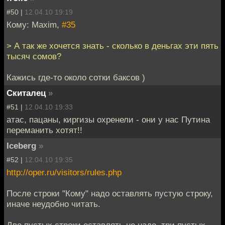
#50 |
12.04.10 19:19
Кому: Maxim,
#35
> А так же хочется знать - сколько в деньгах эти пять
тысяч сомов?
Кажись где-то около сотки баксов )
Скиталец
»
#51 |
12.04.10 19:33
атас, пацаны, киргизы охренели - они у нас Путина
переманить хотят!!
Iceberg
»
#52 |
12.04.10 19:35
http://oper.ru/visitors/rules.php
После строки "Кому" надо оставлять пустую строку,
иначе неудобно читать.