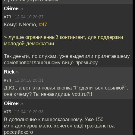
Ойген
»
#73 |
12.04.10 20:27
Кому: NNemo,
#47
> лучше ограниченный контингент, для поддержки
молодой демократии
Так деньги, по слухам, уже выделили прилетавшему
самопровозглашённому вице-премьеру.
Riсk
»
#74 |
12.04.10 20:31
Д.Ю., а вот эта новая кнопка "Поделиться ссылкой",
она к чему? Ты ненавидишь vott.ru?!!
Ойген
»
#75 |
12.04.10 20:33
В дополнение к вышесказанному. Уже 150
млн.долларов мало, хочется ещё гражданства
российского