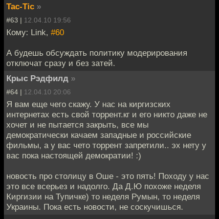
Tac-Tic
»
#63 |
12.04.10 19:56
Кому: Link,
#60
А будешь обсуждать политику модерирования
отключат сразу и без затей.
Крыс Рэдфилд
»
#64 |
12.04.10 20:06
Я вам еще чего скажу. У нас на киргизских
интернетах есть свой торрент.кг и его никто даже не
хочет и не пытается закрыть, все мы
демократически качаем западные и российские
фильмы, а у вас чето торрент запретили.. эх нету у
вас пока настоящей демократии! :)
новость про столицу в Оше - это пять! Походу у нас
это все всерьез и надолго. Да Д.Ю похоже неделя
Киргизии на Тупичке) то неделя Румын, то неделя
Украины. Пока есть новости, не соскучишься.