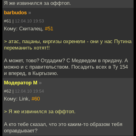
Я же извинился за оффтоп.
barbudos
»
#61 |
12.04.10 19:53
Кому: Скиталец,
#51
> атас, пацаны, киргизы охренели - они у нас Путина
переманить хотят!!
А может, тово? Отдадим? С Медведом в придачу. А
можно и с правительством. Посадить всех в Ту 154
и вперед, в Кыргызию.
Модератор М
»
#62 |
12.04.10 19:54
Кому: Link,
#60
> Я же извинился за оффтоп.
А кто тебе сказал, что это каким-то образом тебя
оправдывает?