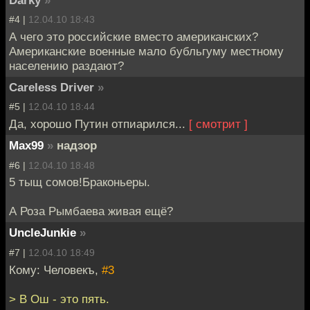
Darky
»
#4 |
12.04.10 18:43
А чего это российские вместо американских?
Американские военные мало бубльгуму местному
населению раздают?
Careless Driver
»
#5 |
12.04.10 18:44
Да, хорошо Путин отпиарился...
[ смотрит ]
Max99
»
надзор
#6 |
12.04.10 18:48
5 тыщ сомов!Браконьеры.
А Роза Рымбаева живая ещё?
UncleJunkie
»
#7 |
12.04.10 18:49
Кому: Человекъ,
#3
> В Ош - это пять.