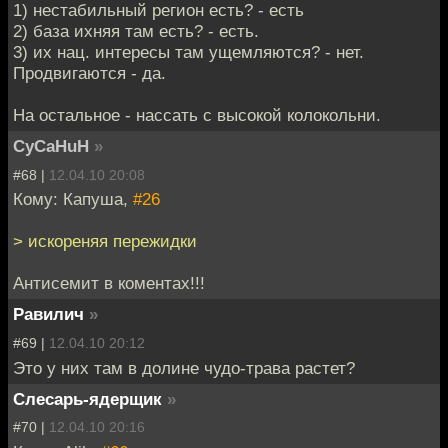
1) нестабильный регион есть? - есть
2) база ихняя там есть? - есть.
3) их нац. интересы там ущемляются? - нет.
Продвигаются - да.
На остальное - нассать с высокой колокольни.
CyCaHuH
»
#68 |
12.04.10 20:08
Кому: Капуша,
#26
> искореняя пережидки
Антисемит в коментах!!!
Равилич
»
#69 |
12.04.10 20:12
Это у них там в долине чудо-трава растет?
Слесарь-ядерщик
»
#70 |
12.04.10 20:16