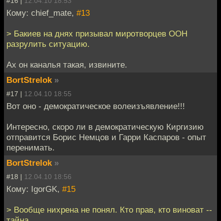
#16 |
12.04.10 18:53
Кому: chief_mate,
#13
> Бакиев на днях призывал миротворцев ООН
разрулить ситуацию.
Ах он каналья такая, извините.
BortStrelok
»
#17 |
12.04.10 18:55
Вот оно - демократическое волеизъявление!!!
Интересно, скоро ли в демократическую Киргизию
отправится Борис Немцов и Гарри Каспаров - опыт
перенимать.
BortStrelok
»
#18 |
12.04.10 18:56
Кому: IgorGK,
#15
> Вообще нихрена не понял. Кто прав, кто виноват --
тайна.