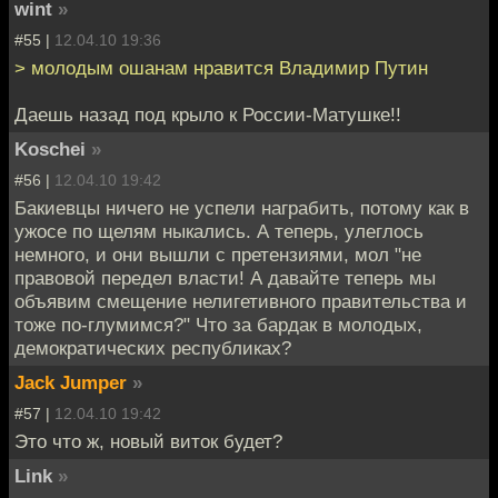
wint
»
#55 |
12.04.10 19:36
> молодым ошанам нравится Владимир Путин
Даешь назад под крыло к России-Матушке!!
Koschei
»
#56 |
12.04.10 19:42
Бакиевцы ничего не успели награбить, потому как в
ужосе по щелям ныкались. А теперь, улеглось
немного, и они вышли с претензиями, мол "не
правовой передел власти! А давайте теперь мы
объявим смещение нелигетивного правительства и
тоже по-глумимся?" Что за бардак в молодых,
демократических республиках?
Jack Jumper
»
#57 |
12.04.10 19:42
Это что ж, новый виток будет?
Link
»