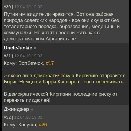
#30 |
12.04.10 19:02
Путин им видите ли нравится. Вот она рабская
природа советских народов - все они скучают без
тоталитарного порядка, образования, медицины и
коммуналки. Не хотят сволочи жить как в
демократическом Афганистане.
UncleJunkie
»
#31 |
12.04.10 19:03
Кому: BortStrelok,
#17
> скоро ли в демократическую Киргизию отправится
Борис Немцов и Гарри Каспаров - опыт перенимать.
В демократической Киргизии последние рискуют
перенять пиздюлей!
Джинджер
»
#32 |
12.04.10 19:03
Кому: Капуша,
#26