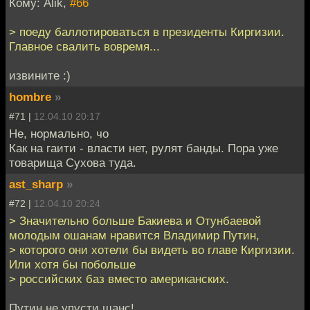
Кому: Alik,
#66
> поеду баллотироваться в президенты Киргизии.
Главное свалить вовремя...
извините :)
hombre
»
#71 |
12.04.10 20:17
Не, нормально, чо
Как на гаити - власти нет, рулят банды. Пора уже
товарища Сухова туда.
ast_sharp
»
#72 |
12.04.10 20:24
> Значительно больше Бакиева и Отунбаевой
молодым ошанам нравится Владимир Путин,
> которого они хотели бы видеть во главе Киргизии.
Или хотя бы побольше
> российских баз вместо американских.
Путин не упусти шанс!