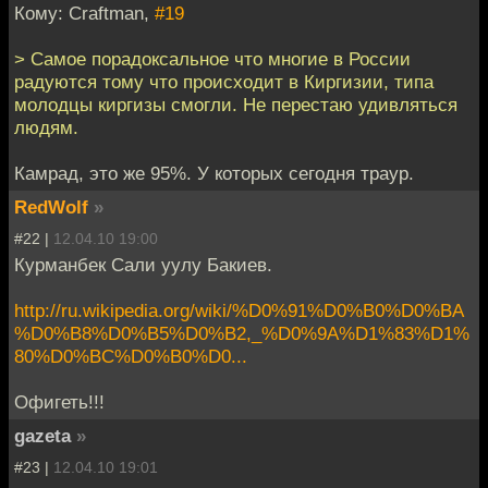
Кому: Craftman,
#19
> Самое порадоксальное что многие в России
радуются тому что происходит в Киргизии, типа
молодцы киргизы смогли. Не перестаю удивляться
людям.
Камрад, это же 95%. У которых сегодня траур.
RedWolf
»
#22 |
12.04.10 19:00
Курманбек Сали уулу Бакиев.
http://ru.wikipedia.org/wiki/%D0%91%D0%B0%D0%BA
%D0%B8%D0%B5%D0%B2,_%D0%9A%D1%83%D1%
80%D0%BC%D0%B0%D0...
Офигеть!!!
gazeta
»
#23 |
12.04.10 19:01