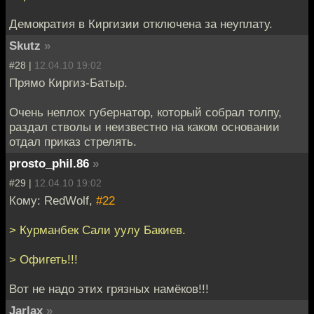
Демократия в Киргизии отключена за неуплату.
Skutz
»
#28 |
12.04.10 19:02
Прямо Киргиз-Батыр.
Очень неплох губернатор, который собрал толпу,
раздал стволы и неизвестно на каком основании
отдал приказ стрелять.
prosto_phil.86
»
#29 |
12.04.10 19:02
Кому: RedWolf,
#22
> Курманбек Сали уулу Бакиев.
> Офигеть!!!
Вот не надо этих грязных намёков!!!
Jarlax
»