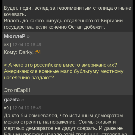
Будет, поди, вслед за тезоименитым столица отныне
кочевать.
Вплоть до какого-нибудь отдаленного от Киргизии
государства, если конечно Остап добежит.
МюллеР
»
#8 |
12.04.10 18:49
Кому: Darky,
#4
> А чего это российские вместо американских?
Американские военные мало бубльгуму местному
населению раздают?
Это пЕар!!!
gazeta
»
#9 |
12.04.10 18:49
Да кто бы сомневался, что истинным демократам
можно стрелять на поражение. Сонмы живых и
мертвых демократов не дадут соврать. И даже не
Ельцин положил начало этой традиции, стреляя из