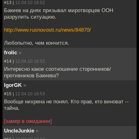
#13 |
12.04.10 18:52
Бакиев на днях призывал миротворцев ООН
разрулить ситуацию.
http://www.rusnovosti.ru/news/84870/
Любопытно, чем кончится.
frolic
»
#14 |
12.04.10 18:52
Интересно какое соотношение сторонников/
противников Бакиева?
IgorGK
»
#15 |
12.04.10 18:53
Вообще нихрена не понял. Кто прав, кто виноват --
тайна.
[замер в ожидании]
UncleJunkie
»