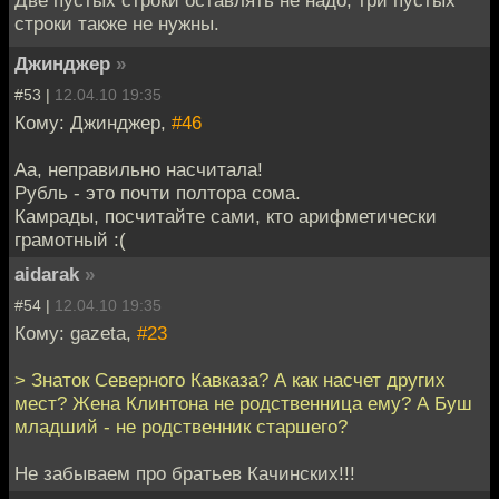
Две пустых строки оставлять не надо, три пустых
строки также не нужны.
Джинджер
»
#53 |
12.04.10 19:35
Кому: Джинджер,
#46
Аа, неправильно насчитала!
Рубль - это почти полтора сома.
Камрады, посчитайте сами, кто арифметически
грамотный :(
aidarak
»
#54 |
12.04.10 19:35
Кому: gazeta,
#23
> Знаток Северного Кавказа? А как насчет других
мест? Жена Клинтона не родственница ему? А Буш
младший - не родственник старшего?
Не забываем про братьев Качинских!!!