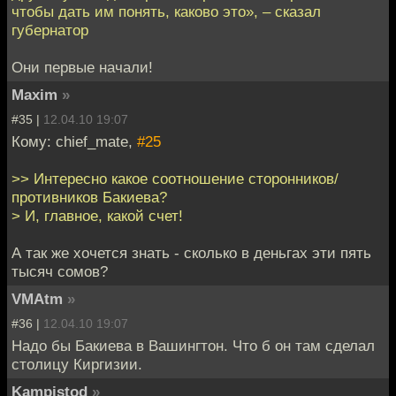
чтобы дать им понять, каково это», – сказал
губернатор
Они первые начали!
Maxim
»
#35 |
12.04.10 19:07
Кому: chief_mate,
#25
>> Интересно какое соотношение сторонников/
противников Бакиева?
> И, главное, какой счет!
А так же хочется знать - сколько в деньгах эти пять
тысяч сомов?
VMAtm
»
#36 |
12.04.10 19:07
Надо бы Бакиева в Вашингтон. Что б он там сделал
столицу Киргизии.
Kampistod
»