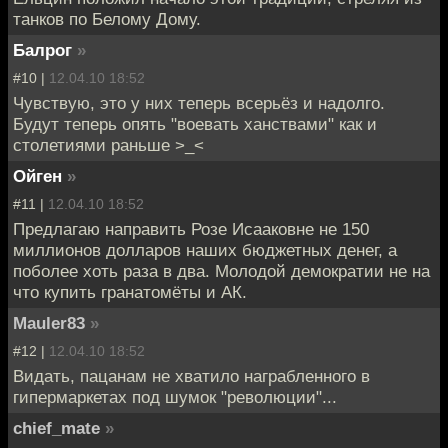
танков по Белому Дому.
Балрог
»
#10 |
12.04.10 18:52
Чувствую, это у них теперь всерьёз и надолго.
Будут теперь опять "воевать ханствами" как и
столетиями раньше >_<
Ойген
»
#11 |
12.04.10 18:52
Предлагаю направить Розе Исааковне не 150
миллионов долларов наших бюджетных денег, а
поболее хоть раза в два. Молодой демократии не на
что купить гранатомёты и АК.
Mauler83
»
#12 |
12.04.10 18:52
Видать, пацанам не хватило награбленного в
гипермаркетах под шумок "революции"...
chief_mate
»