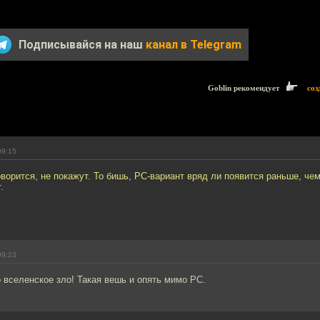
Подписывайся на наш
канал в Telegram
Goblin рекомендует
соз
09:15
говорится, не покажут. То бишь, PC-вариант вряд ли появится раньше, че
.
09:23
 вселенское зло! Такая вешь и опять мимо PC.