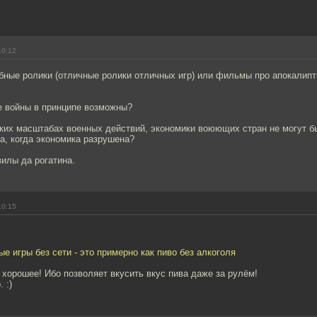
10:12
бные ролики (отличные ролики отличных игр) или фильмы про апокалипт
е войны в принципе возможны?
таких масштабах военных действий, экономики воюющих стран не могут б
на, когда экономика разрушена?
илы да рогатина.
10:15
ые игры без сети - это примерно как пиво без алкоголя
 хорошее! Ибо позволяет вкусить вкус пива даже за рулём!
 :)