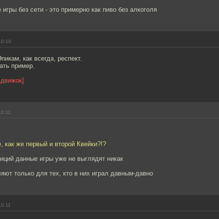
 игры без сети - это примерно как пиво без алкоголя
10:10
пикам, как всегда, респект.
рать пример.
 движок]
10:11
е, как же первый и второй Квейки?!?
иций данные игры уже не выглядят никак
яют только для тех, кто в них играл давным-давно
10:11