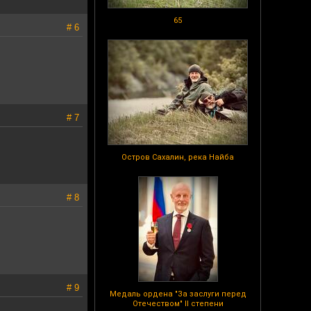
65
# 6
# 7
Остров Сахалин, река Найба
# 8
# 9
Медаль ордена "За заслуги перед
Отечеством" II степени