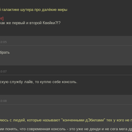
 галактике шутера про далёкие миры
т]
 как же первый и второй Квейки?!?
10:05
брать
10:07
скую службу лайв, то куплю себе консоль.
10:08
яюсь с людей, которые называют "конченными дЭбилами" тех у кого не 
ии понять, что современная консоль - это уже не денди и не сега мега д