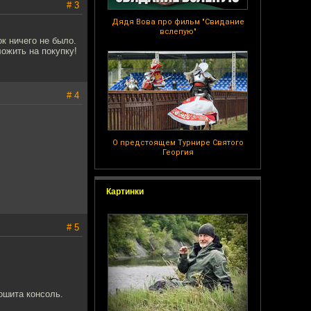
# 3
Дядя Вова про фильм "Свидание
вслепую"
ок ничего не было.
ожить на покупку!
# 4
О предстоящем Турнире Святого
Георгия
Картинки
# 5
ошита консоль.