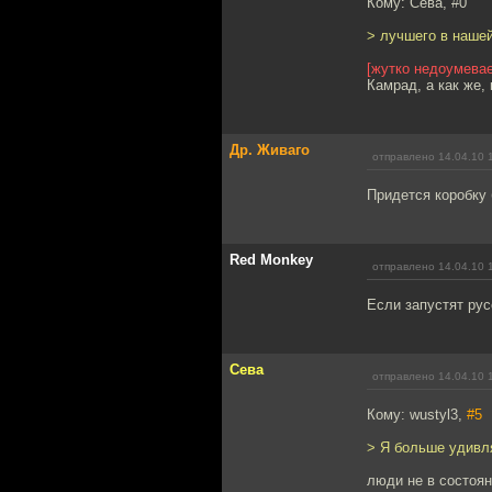
Кому: Сева, #0
> лучшего в нашей
[жутко недоумевае
Камрад, а как же,
Др. Живаго
отправлено 14.04.10 
Придется коробку 
Red Monkey
отправлено 14.04.10 
Если запустят рус
Сева
отправлено 14.04.10 
Кому: wustyl3,
#5
> Я больше удивл
люди не в состоян