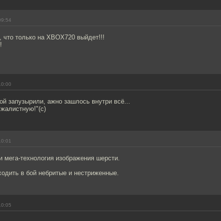
09:54
и, что только на XBOX720 выйдет!!!
!
10:00
кой запузырили, ажно зашлось внутри всё...
 жалистную!"(с)
10:01
и мега-технология изображения шерсти.
ходить в бой небритые и нестриженные.
10:05