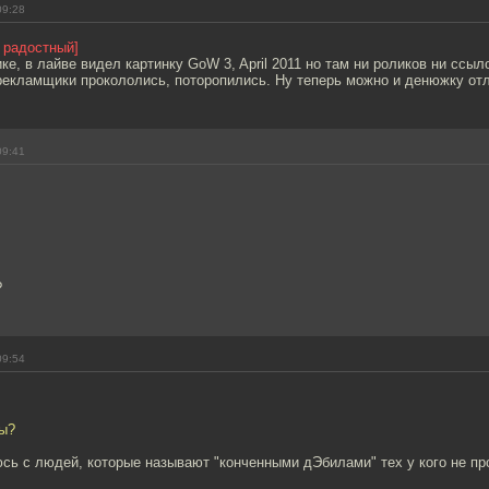
09:28
у радостный]
ке, в лайве видел картинку GoW 3, April 2011 но там ни роликов ни ссыл
рекламщики прокололись, поторопились. Ну теперь можно и денюжку отл
09:41
?
09:54
ы?
сь с людей, которые называют "конченными дЭбилами" тех у кого не пр