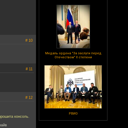
# 10
Медаль ордена "За заслуги перед
Отечеством" II степени
# 11
# 12
РВИО
прошита консоль.
райв