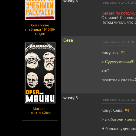
wustyl3
отправлено 14.04.10 
[бегает по потолк
Отлично! Я в хящи
Потом читал, что 
Советские
учебники 1940-50х
годов
Сева
отправлено 14.04.10 
Кому: drv,
#1
> Сууууукиииии!!!
кто?
любители халявы
wustyl3
отправлено 14.04.10 
Магазин
Кому: Сева,
#4
ОПЕРМАЙКИ
> любители халяв
Я больше удивляю