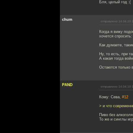
Бля, целый год :(
chum
отправлено 14.04.10 
Когда я вижу подо
хочется спросить:
Как думаете, таки
Ну, то есть, при 
А какая тогда вой
Остаются только в
PAND
отправлено 14.04.10 
Кому: Сева,
#12
> и что современн
Пиво без алкоголя
То же и синглы игр.