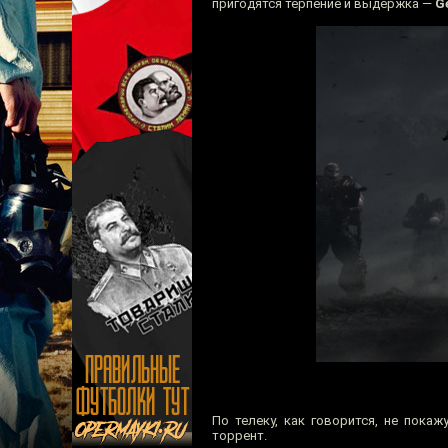
пригодятся терпение и выдержка —
G
По телеку, как говорится, не пока
торрент.