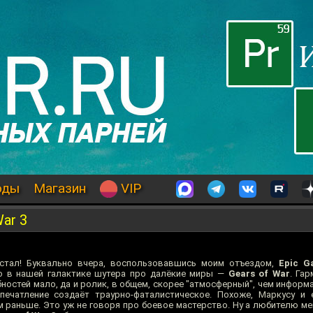
оды
Магазин
VIP
ar 3
астал! Буквально вчера, воспользовавшись моим отъездом,
Epic G
о в нашей галактике шутера про далёкие миры —
Gears of War
. Га
остей мало, да и ролик, в общем, скорее "атмосферный", чем информ
впечатление создаёт траурно-фаталистическое. Похоже, Маркусу и
м раньше. Это уж не говоря про боевое мастерство. Ну а любителю ме