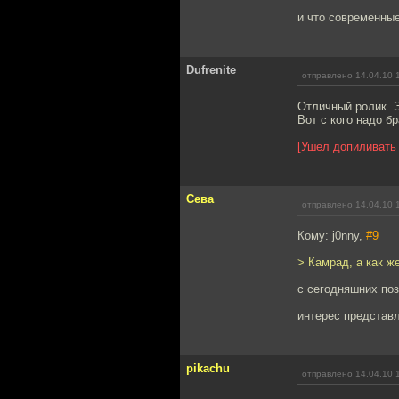
и что современные
Dufrenite
отправлено 14.04.10 
Отличный ролик. Э
Вот с кого надо б
[Ушел допиливать
Сева
отправлено 14.04.10 
Кому: j0nny,
#9
> Камрад, а как ж
с сегодняшних поз
интерес представл
pikachu
отправлено 14.04.10 