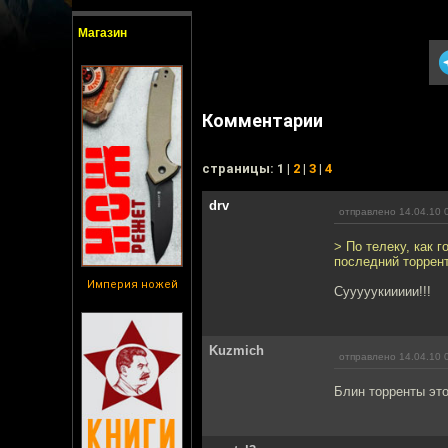
Магазин
Комментарии
cтраницы: 1 |
2
|
3
|
4
drv
отправлено 14.04.10 
> По телеку, как 
последний торрент
Империя ножей
Сууууукиииии!!!
Kuzmich
отправлено 14.04.10 
Блин торренты это