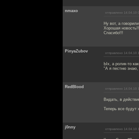
nmaxo
отправлено 14.04.10 
Ну вот, а говорил
Хорошая новость!!
Спасибо!!!
PinyaZubov
отправлено 14.04.10 
Ых, а ролик-то ка
"А я пестню знаю,
RedBlood
отправлено 14.04.10 
Видать, в действи
Теперь все будут 
j0nny
отправлено 14.04.10 