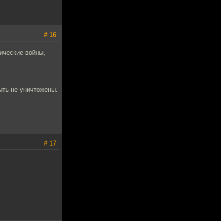
# 16
ические войны,
ыть не уничтожены.
# 17