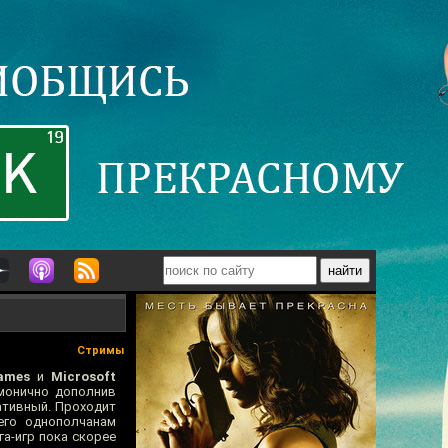
Стримы
ames
и
Microsoft
рмонично дополнив
ативный. Проходит
 его однополчанам
га-игр пока скорее