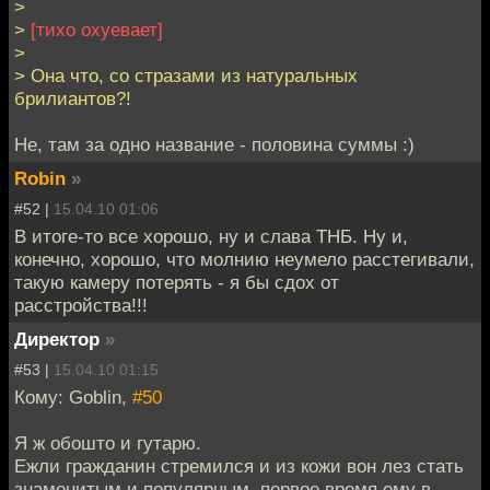
>
>
[тихо охуевает]
>
> Она что, со стразами из натуральных
брилиантов?!
Не, там за одно название - половина суммы :)
Robin
»
#52 |
15.04.10 01:06
В итоге-то все хорошо, ну и слава ТНБ. Ну и,
конечно, хорошо, что молнию неумело расстегивали,
такую камеру потерять - я бы сдох от
расстройства!!!
Директор
»
#53 |
15.04.10 01:15
Кому: Goblin,
#50
Я ж обошто и гутарю.
Ежли гражданин стремился и из кожи вон лез стать
знаменитым и популярным, первое время ему в