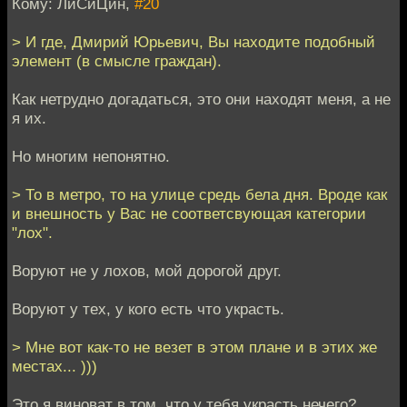
Кому: ЛиСиЦин,
#20
> И где, Дмирий Юрьевич, Вы находите подобный
элемент (в смысле граждан).
Как нетрудно догадаться, это они находят меня, а не
я их.
Но многим непонятно.
> То в метро, то на улице средь бела дня. Вроде как
и внешность у Вас не соответсвующая категории
"лох".
Воруют не у лохов, мой дорогой друг.
Воруют у тех, у кого есть что украсть.
> Мне вот как-то не везет в этом плане и в этих же
местах... )))
Это я виноват в том, что у тебя украсть нечего?