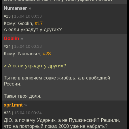
Numanser
»
#23 |
15.04.10 00:33
Кому: Goblin,
#17
А если украдут у других?
Goblin
»
#24 |
15.04.10 00:33
Кому: Numanser,
#23
> А если украдут у других?
Ты не в вонючем совке живёшь, а в свободной
России.
Такая твоя доля.
xpr1mnt
»
#25 |
15.04.10 00:34
ДЮ, а почему Ударник, а не Пушкинский? Решили,
что на повторный показ 2000 уже не набрать?