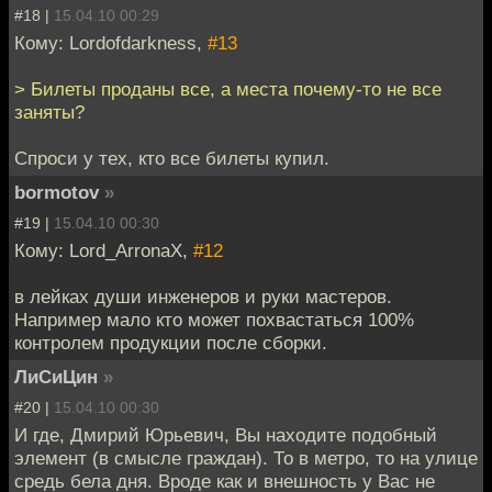
#18 |
15.04.10 00:29
Кому: Lordofdarkness,
#13
> Билеты проданы все, а места почему-то не все
заняты?
Спроси у тех, кто все билеты купил.
bormotov
»
#19 |
15.04.10 00:30
Кому: Lord_ArronaX,
#12
в лейках души инженеров и руки мастеров.
Например мало кто может похвастаться 100%
контролем продукции после сборки.
ЛиСиЦин
»
#20 |
15.04.10 00:30
И где, Дмирий Юрьевич, Вы находите подобный
элемент (в смысле граждан). То в метро, то на улице
средь бела дня. Вроде как и внешность у Вас не