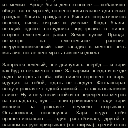
из мелких. Вроде бы и дело хорошее — избавляют
общество от мразей, но непозволительное для левых
граждан. Ловить граждан из бывших оперативников
нелегко, очень хитрые и умелые. Когда брали,
негодяй одного сотрудника подстрелил в живот,
второго смертельно ранил. Земля пухом. Правда,
несмотря на смертельное ранение,
оперуполномоченный таки засадил в мелкого весь
магазин, после чего мразь там же издохла.
Загорелся зелёный, все двинулись вперёд — и хари
как будто незаметно тоже. За харями всегда и везде
надо смотреть в оба, ибо ничего хорошего от харь,
идущих за тобой, ждать не следует. Фотоаппарат
ношу в рюкзачке с одной лямкой — в так называемом
слинге. Ну и не успели отойти от перекрёстка метров
на пятнадцать, чую — пристроившиеся сзади хари
молнию на рюкзачке неумело открывают.
Остановился, повернулся. Хари ведут себя
профессионально — один расстёгивает, другой с
плащом на руке прикрывает (т.н. ширма), третий готов