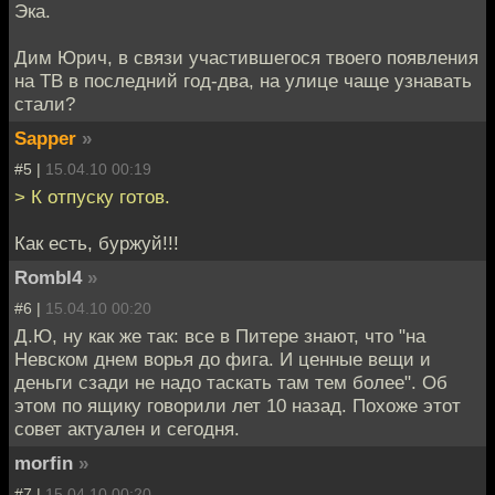
Эка.
Дим Юрич, в связи участившегося твоего появления
на ТВ в последний год-два, на улице чаще узнавать
стали?
Sapper
»
#5 |
15.04.10 00:19
> К отпуску готов.
Как есть, буржуй!!!
RombI4
»
#6 |
15.04.10 00:20
Д.Ю, ну как же так: все в Питере знают, что "на
Невском днем ворья до фига. И ценные вещи и
деньги сзади не надо таскать там тем более". Об
этом по ящику говорили лет 10 назад. Похоже этот
совет актуален и сегодня.
morfin
»
#7 |
15.04.10 00:20