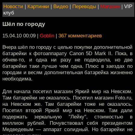
Новости
|
Картинки
|
Видео
|
Переводы
|
Магазин
|
VIP
клуб
Шёл по городу
15.04.10 00:09
|
Goblin
|
367 комментариев
Вчера шёл по городу с целью покупки дополнительной
батарейки к фотоаппарату Canon 5D Mark II. Пока, в
обчем-то, и одна ни разу не подводила, но две
батарейки таки лучше чем одна. Плюс в заездах по
городам и весям дополнительная батарейка жизненно
необходима.
Для начала посетил магазин Яркий мир на Невском.
Там батарейки не оказалось. Посетил магазин Foto.ru,
на Невском же. Там батарейки тоже не оказалось.
Посетил второй Яркий мир на Невском. Там дали
подержать зеркальную "Лейку", стоимостью в
миллион рублей. Почувствовал себя президентом
Медведевым — аппарат солидный. Но батарейки не