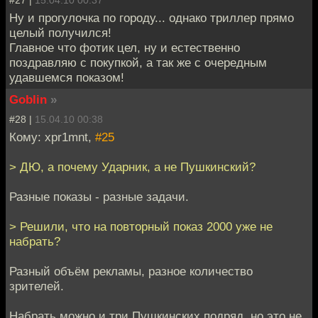
#27 |
15.04.10 00:37
Ну и прогулочка по городу... однако триллер прямо
целый получился!
Главное что фотик цел, ну и естественно
поздравляю с покупкой, а так же с очередным
удавшемся показом!
Goblin
»
#28 |
15.04.10 00:38
Кому: xpr1mnt,
#25
> ДЮ, а почему Ударник, а не Пушкинский?
Разные показы - разные задачи.
> Решили, что на повторный показ 2000 уже не
набрать?
Разный объём рекламы, разное количество
зрителей.
Набрать можно и три Пушкинских подряд, но это не