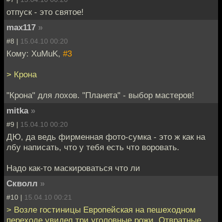
отпуск - это святое!
max117
»
#8 |
15.04.10 00:20
Кому: XuMuK,
#3
> Крона
"Крона" для лохов. "Планета" - выбор мастеров!
mitka
»
#9 |
15.04.10 00:20
ДЮ, да ведь фирменная фото-сумка - это ж как на
лбу написать, что у тебя есть что воровать.
Надо как-то маскироваться что ли
Скволл
»
#10 |
15.04.10 00:21
> Возле гостиницы Европейская на пешеходном
переходе увидел три уголовные рожи. Отвратные