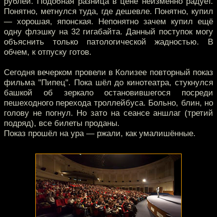
рублей. Подобная разница в цене неизменно радует.
Понятно, метнулся туда, где дешевле. Понятно, купил
— хорошая, японская. Непонятно зачем купил ещё
одну флэшку на 32 гигабайта. Данный поступок могу
объяснить только патологической жадностью. В
обчем, к отпуску готов.
Сегодня вечерком провели в Колизее повторный показ
фильма "Пипец". Пока шёл до кинотеатра, стукнулся
башкой об зеркало остановившегося посреди
пешеходного перехода троллейбуса. Больно, блин, но
голову не погнул. Но зато на сеансе аншлаг (третий
подряд), все билеты проданы.
Показ прошёл на ура — ржали, как умалишённые.