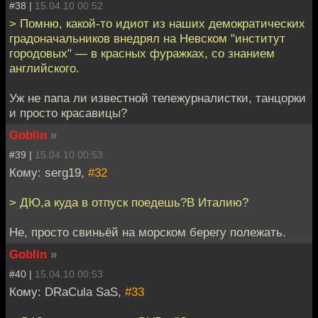
#38 |
15.04.10 00:52
> Помню, какой-то идиот из наших демократических
градоначальников внедрял на Невском "институт
городовых" — в красных фуражках, со знанием
английского.
Уж не папа ли известной тележурналистки, танцорки
и просто красавицы?
Goblin
»
#39 |
15.04.10 00:53
Кому: serg19,
#32
> ДЮ,а куда в отпуск поедешь?В Италию?
Не, просто свиньёй на морском берегу полежать.
Goblin
»
#40 |
15.04.10 00:53
Кому: DRaCula SaS,
#33