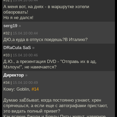
#31 |
15.04.10 00:44
А меня вот, на днях - в маршрутке хотели
обворовать!
Но я не дался!
serg19
»
#32 |
15.04.10 00:44
ДЮ,а куда в отпуск поедешь?В Италию?
DRaCula SaS
»
#33 |
15.04.10 00:46
Д.Ю., а презентация DVD - "Отправь их в ад,
Мэлоун!", не намечается?
Директор
»
#34 |
15.04.10 00:49
Кому: Goblin,
#14
Думаю заЁбыват, когда постоянно узнают, хрен
спрячешься, а если еще с автографами пристают,
это видать полный привет?
Как всякие Джоли и Бреды Питы живут, наверное,