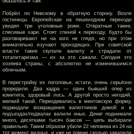
оказалось и там.
Побрёл по Невскому в обратную сторону. Возле
гостиницы Европейская на пешеходном переходе
увидел три уголовные рожи. Отвратные такие,
спесивые хари. Стоят спиной к переходу, будто бы
разговаривают ни на кого не глядя, но при этом
внимательно изучают проходящих. При советской
власти такие скупали валюту и страдали от
тоталитаризма — их за это сажали. Сегодня это
хозяева страны, с абсолютно не изменившимся
обличьем.
В перестройку их поголовье, кстати, очень серьёзно
проредили. Два кадра — один бывший опер из
комитета, здоровый лось. А другой просто негодяй,
мелкий такой. Переодевались в ментовскую форму,
поджидали возвращения валютчиков домой и в
подъездах/подвалах валили оных. Денег поднимали
много, десятками тысяч баксов — цель выбирали
правильно. Таким образом убили 22 человека из 24 на
тот момент видных, и уже не помню сколько завалили