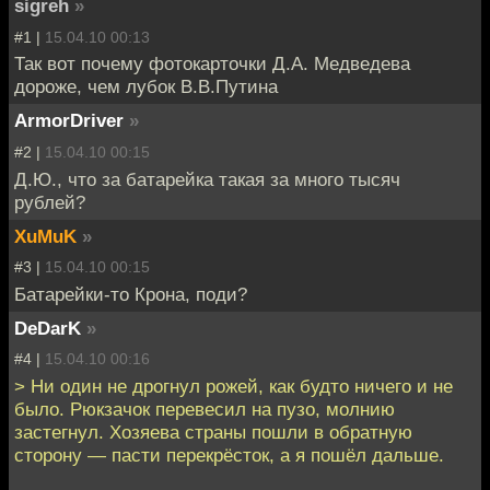
sigreh
»
#1 |
15.04.10 00:13
Так вот почему фотокарточки Д.А. Медведева
дороже, чем лубок В.В.Путина
ArmorDriver
»
#2 |
15.04.10 00:15
Д.Ю., что за батарейка такая за много тысяч
рублей?
XuMuK
»
#3 |
15.04.10 00:15
Батарейки-то Крона, поди?
DeDarK
»
#4 |
15.04.10 00:16
> Ни один не дрогнул рожей, как будто ничего и не
было. Рюкзачок перевесил на пузо, молнию
застегнул. Хозяева страны пошли в обратную
сторону — пасти перекрёсток, а я пошёл дальше.