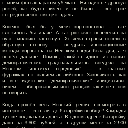
с моим фотоаппаратом убежать. Ни один не дрогнул
рожей, как будто ничего и не было — все трое
сосредоточенно смотрят вдаль.
Конечно, был бы у меня короткоствол — всё
сложилось бы иначе. А так рюкзачок перевесил на
пузо, молнию застегнул. Хозяева страны пошли в
обратную сторону — внедрять инновационные
методы воровства на Невском среди бела дня, а я
пошёл дальше. Помню, какой-то идиот из наших
демократических градоначальников внедрял на
Невском "институт городовых" — в красных
фуражках, со знанием английского. Закончилось, как
и все идиотские "демократические" инициативы,
ничем — обворованным иностранцам так и не с кем
поговорить.
Когда прошёл весь Невский, решил посмотреть в
интернете — есть ли где батарейки вообще? Камрады
тут же подсказали адреса. В одном адресе батарейку
дают за 3.600 рублей, а в другом месте за 2.900