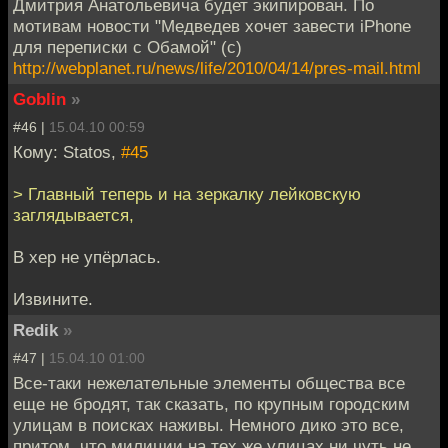
Дмитрия Анатольевича будет экипирован. По
мотивам новости "Медведев хочет завести iPhone
для переписки с Обамой" (с)
http://webplanet.ru/news/life/2010/04/14/pres-mail.html
Goblin
»
#46 |
15.04.10 00:59
Кому: Statos,
#45
> Главный теперь и на зеркалку лейковскую
заглядывается,
В хер не упёрлась.
Извините.
Redik
»
#47 |
15.04.10 01:00
Все-таки нежелательные элементы общества все
еще не бродят, так сказать, по крупным городским
улицам в поисках наживы. Немного дико это все,
притом, что милиции на тех же улицах ни чуть не