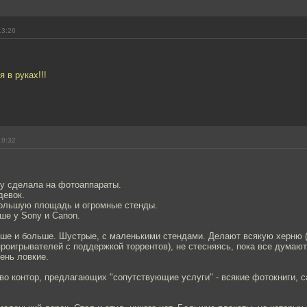
13:26
 в руках!!!
19:32
ку сделала на фотоаппараты.
девок.
большую площадь и огромные стенды.
ше у Sony и Canon.
ьше и больше. Шустрые, с маленькими стендами. Делают всякую херню 
оигрывателей с поддержкой торрентов), не стесняясь, пока все думают
чень ловкие.
о контор, предлагающих "сопутствующие услуги" - всякие фотокниги, с