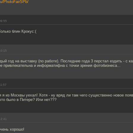
.ru/PhotoFairSPb/
09:55
Только блин Крокус:(
10:15
ый год на выставку (по работе). Последние года 3 перстал ездить - с 
е привлекательна и информатифна с точки зрения фотобизнеса...
11:57
я я из Москвы уехал! Хотя - ну вряд ли там чего существенно новое поя
что было в Питере? Или нет???
12:41
очень хорошо!