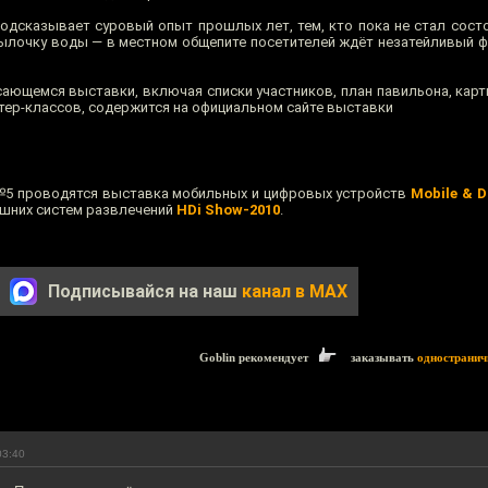
подсказывает суровый опыт прошлых лет, тем, кто пока не стал сост
тылочку воды — в местном общепите посетителей ждёт незатейливый ф
сающемся выставки, включая списки участников, план павильона, кар
стер-классов, содержится на официальном сайте выставки
№5 проводятся выставка мобильных и цифровых устройств
Mobile & D
ашних систем развлечений
HDi Show-2010
.
Подписывайся на наш
канал в MAX
Goblin рекомендует
заказывать
одностранич
03:40