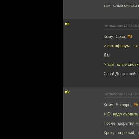
там голые сиськи 
nk
отправлено 15.04.10 
Кому: Сева,
#8
> фотофорум - эт
Да!
> там голые сиськ
Сева! Держи себя в
nk
отправлено 15.04.10 
Кому: Shippper,
#5
> О, надо сходить
После прорытия ме
Крокус хороший, н