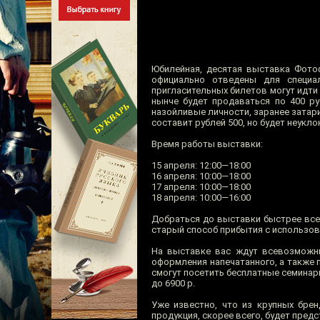
Юбилейная, десятая выставка Фотоф
официально отведены для специа
пригласительных билетов могут идти
нынче будет продаваться по 400 ру
назойливые личности, заранее затар
составит рублей 500, но будет неукл
Время работы выставки:
15 апреля: 12:00—18:00
16 апреля: 10:00—18:00
17 апреля: 10:00—18:00
18 апреля: 10:00—16:00
Добраться до выставки быстрее всег
старый способ прибытия с использов
На выставке вас ждут всевозможны
оформления напечатанного, а также 
смогут посетить бесплатные семинары
до 6900 р.
Уже известно, что из крупных брен
продукция, скорее всего, будет пред