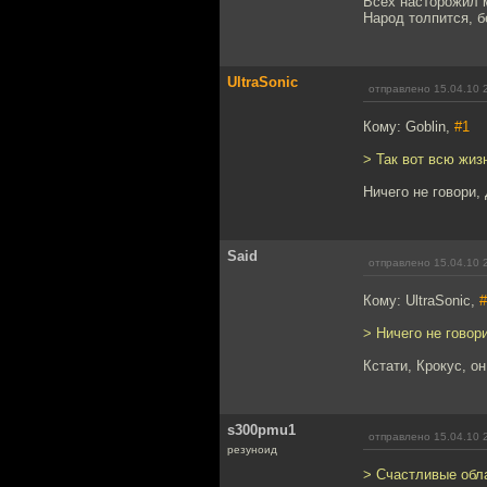
Всех насторожил м
Народ толпится, бе
UltraSonic
отправлено 15.04.10 
Кому: Goblin,
#1
> Так вот всю жиз
Ничего не говори,
Said
отправлено 15.04.10 
Кому: UltraSonic,
#
> Ничего не говор
Кстати, Крокус, о
s300pmu1
отправлено 15.04.10 
резуноид
> Счастливые обл