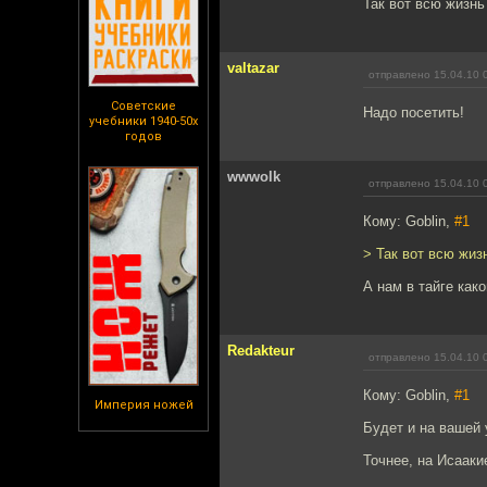
Так вот всю жизнь
valtazar
отправлено 15.04.10 
Советские
Надо посетить!
учебники 1940-50х
годов
wwwolk
отправлено 15.04.10 
Кому: Goblin,
#1
> Так вот всю жиз
А нам в тайге како
Redakteur
отправлено 15.04.10 
Кому: Goblin,
#1
Империя ножей
Будет и на вашей 
Точнее, на Исааки