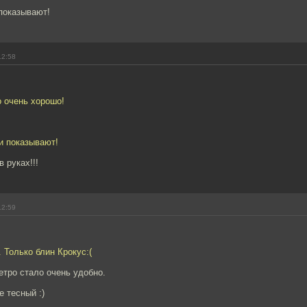
показывают!
12:58
о очень хорошо!
и показывают!
 руках!!!
12:59
. Только блин Крокус:(
тро стало очень удобно.
е тесный :)