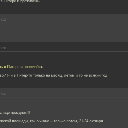
 в Питере и проживёшь...
04:25
07:30
нь в Питере и проживёшь...
во? Я и в Питер-то только на месяц, летом и то не всякий год.
07:40
улице праздник!!!
евской площади, как обычно -- только потом, 21-24 октября.