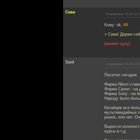
Сева
отправлено 15.04.10 
Кому: nk,
#9
> Сева! Держи себя
[меняет руку]
Said
отправлено 15.04.10 
Посетил сегодня.
Фирма Nikon став
Фирма Canon - на 
Фирма Sony - на 
Народу было боль
Китайцев все бол
мультимедийных пр
рынок, или нет. О
Выросло количеств
курсы и т.д.