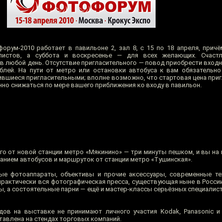
орум-2010 работает в павильоне 2, зал 8, с 15 по 18 апреля, прич
листов, а суббота и воскресенье — для всех желающих. Счаст
 в любой день. Отсутствие пригласительного — повод приобрести вход
блей. На пути от метро или остановки автобуса к вам обязательно
ившиеся пригласительными; вполне возможно, что стартовая цена приг
онно снижаться по мере вашего приближения ко входу в павильон.
о от новой станции метро «Мякинино» — три минуты пешком, и вы на 
анием автобусов и маршруток от станции метро «Тушинская».
е фотоаппараты, объективы и прочие аксессуары, современные тех
практически вся фотографическая пресса, существующая ныне в Росси
, а состоятельные парни — ещё и мастер-классы серьёзных специалист
дов на выставке не принимают личного участия Kodak, Panasonic и
ставлена на стендах торговых компаний.