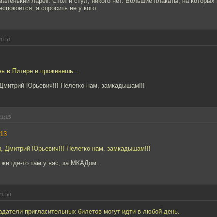
аленький ларек. Стол и стул, никого нет. Большие плакаты, на которых 
спокоится, а спросить не у кого.
20:51
нь в Питере и проживешь...
 Дмитрий Юрьевич!!! Нелегко нам, замкадышам!!!
21:15
13
и, Дмитрий Юрьевич!!! Нелегко нам, замкадышам!!!
н же где-то там у вас, за МКАДом.
21:50
адатели пригласительных билетов могут идти в любой день.