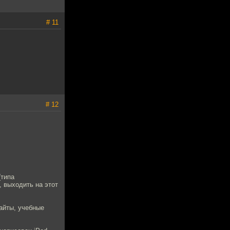
# 11
# 12
(типа
, выходить на этот
айты, учебные