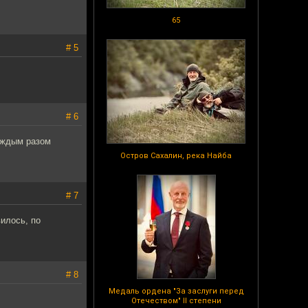
65
# 5
# 6
каждым разом
Остров Сахалин, река Найба
# 7
вилось, по
# 8
Медаль ордена "За заслуги перед
Отечеством" II степени