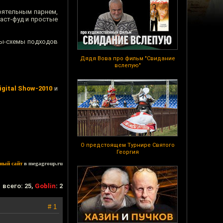
оятельным парнем,
аст-фуд и простые
ты-схемы подходов
Дядя Вова про фильм "Свидание
вслепую"
igital Show-2010
и
О предстоящем Турнире Святого
Георгия
ный сайт
в megagroup.ru
всего: 25,
Goblin
: 2
# 1