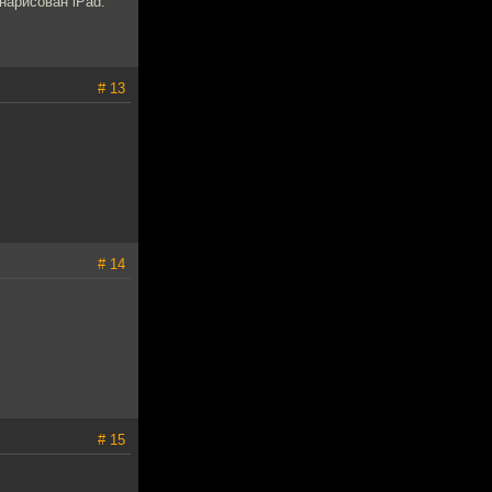
нарисован iPad.
# 13
# 14
# 15