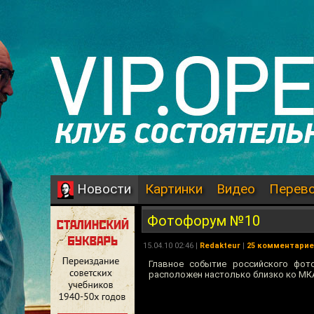
Картинки
Видео
Перев
Новости
Фотофорум №10
15.04.10 02:46 |
Redakteur
|
25 комментари
Главное событие российского фот
расположен настолько близко ко МКА