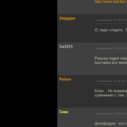
http://www.real-fair
Shippper
отправлено 15.04.10 
О, надо сходить. 
Val1974
отправлено 15.04.10 
Раньше ездил кажд
выставка все мене
Peisov
отправлено 15.04.10 
Блин... Не воврем
сравнению с тем, 
Сева
отправлено 15.04.10 
фотофорум - это 