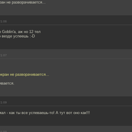
ран не разворачивается...
21:06
 Goblin'а, аж но 12 тел
о везде успеешь :-D
21:07
экран не разворачивается...
ивается.
21:09
ал - как ты все успеваешь-то! А тут вот оно как!!!
21:09