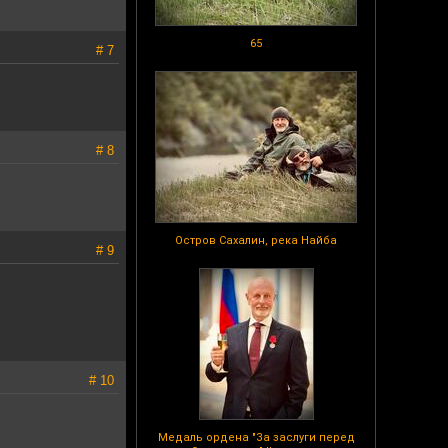
65
# 7
# 8
Остров Сахалин, река Найба
# 9
# 10
Медаль ордена "За заслуги перед