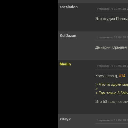
escalation
отправлено 19.04.10 
Это студия Полны
KelDazan
отправлено 19.04.10 
Дмитрий Юрьевич -
Merlin
отправлено 19.04.10 
Кому: tean-q,
#14
> Что-то адски ме
>
> Там точно 3.5Мб,
Это 50 тыщ посет
virage
отправлено 19.04.10 