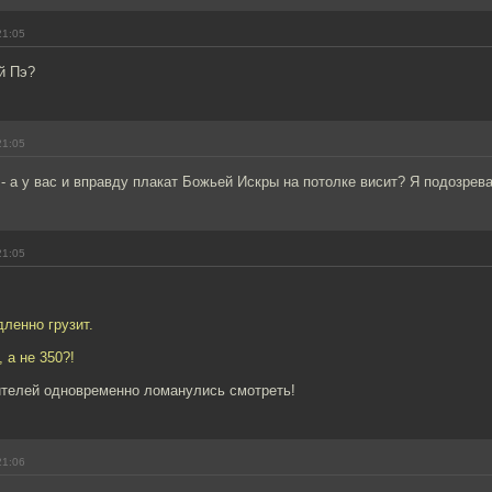
21:05
й Пэ?
21:05
 а у вас и вправду плакат Божьей Искры на потолке висит? Я подозрева
21:05
дленно грузит.
 а не 350?!
ителей одновременно ломанулись смотреть!
21:06