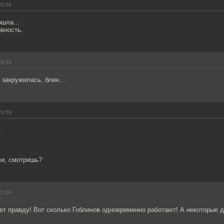
20:59
ошла...
вность.
20:59
 закружилась, блин...
20:59
1
ли, смотришь?
21:00
ет правду! Вот сколько Гоблинов одновременно работают! А некоторые