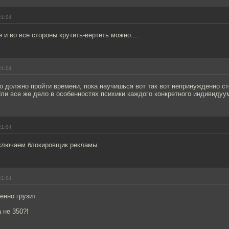
21:04
 и во все стороны крутить-вертеть можно.....
21:04
о должно пройти времени, пока научишься вот так вот непринужденно ст
и все же дело в особенностях психики каждого конкретного индивидуум
21:04
тключаем блокировщик рекламы.
21:04
енно грузит.
 не 350?!