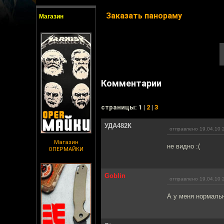
Заказать панораму
Магазин
Комментарии
cтраницы: 1 |
2
|
3
УДА482К
отправлено 19.04.10 
Магазин
не видно :(
ОПЕРМАЙКИ
Goblin
отправлено 19.04.10 
А у меня нормальн