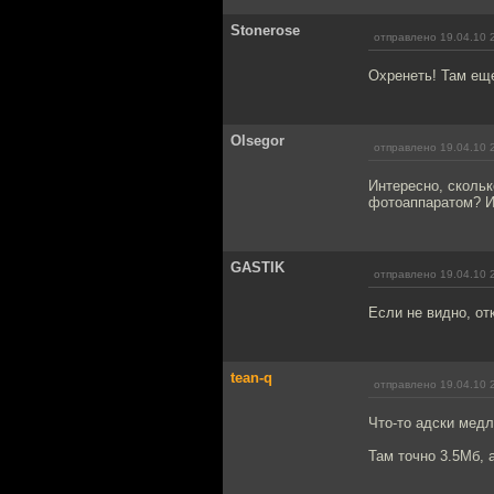
Stonerose
отправлено 19.04.10 
Охренеть! Там еще
Olsegor
отправлено 19.04.10 
Интересно, скольк
фотоаппаратом? Ил
GASTIK
отправлено 19.04.10 
Если не видно, о
tean-q
отправлено 19.04.10 
Что-то адски медл
Там точно 3.5Мб, а