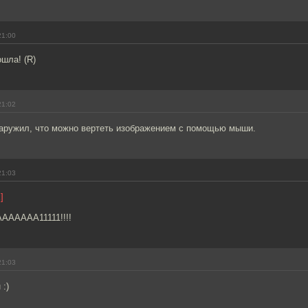
21:00
ошла! (R)
21:02
аружил, что можно вертеть изображением с помощью мыши.
21:03
]
ААААА11111!!!!
21:03
 :)