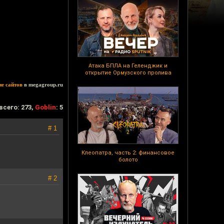
Атака БПЛА на Геленджик и
открытие Ормузского пролива
ие сайтов
в megagroup.ru
всего: 273,
Goblin
: 5
# 1
Клеопатра, часть 2: финансовое
болото
# 2