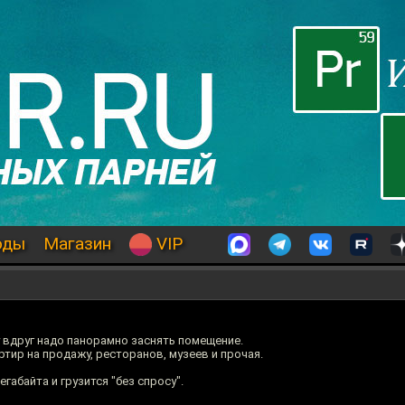
оды
Магазин
VIP
 вдруг надо панорамно заснять помещение.
ртир на продажу, ресторанов, музеев и прочая.
габайта и грузится "без спросу".