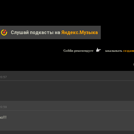
Слушай подкасты на
Яндекс.Музыка
Goblin рекомендует
заказывать
создан
20:57
20:59
о!!!