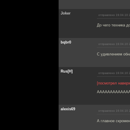
Joker
отправлено 19.04.10 
До чего техника д
bqbr0
отправлено 19.04.10 
С удивлением обн
Rus[H]
отправлено 19.04.10 
[посмотрел наверх
АААААААААААААА
alexis69
отправлено 19.04.10 
А главное скромен