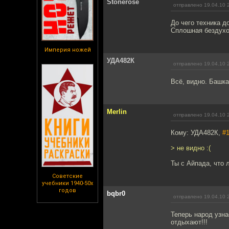
Stonerose
отправлено 19.04.10 
До чего техника д
Сплошная бездухо
Империя ножей
УДА482К
отправлено 19.04.10 
Всё, видно. Башка
Merlin
отправлено 19.04.10 
Кому: УДА482К,
#
> не видно :(
Ты с Айпада, что 
Советские
учебники 1940-50х
годов
bqbr0
отправлено 19.04.10 
Теперь народ узна
отдыхают!!!