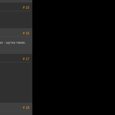
# 15
# 16
ю - шутка такая.
# 17
# 18