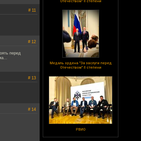
Отечеством" II степени
# 11
# 12
оять перед
а...
Медаль ордена "За заслуги перед
Отечеством" II степени
# 13
# 14
РВИО