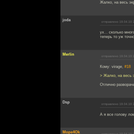
Жалко, на весь эк
joda
отправлено 19.04.10 
ух... сколько много
теперь то уж точн
Merlin
отправлено 19.04.10 
Кому: virage,
#18
> Жалко, на весь 
Отлично разворач
Dsp
отправлено 19.04.10 
А я все голову лом
Mope4Ok
отправлено 19.04.10 