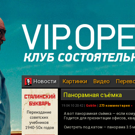
Картинки
Видео
Перев
Новости
Панорамная съёмка
19.04.10 20:42 |
Goblin
|
273 комментария
»
А вот панорамная съёмка — если кому
Годится для презентации офисов, ква
Смотреть под катом — панорама 3.5 ме