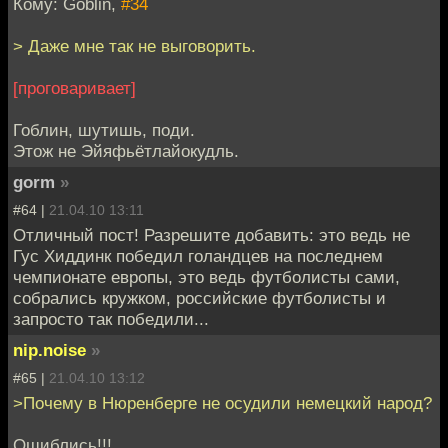
Кому: Goblin,
#34
> Даже мне так не выговорить.
[проговаривает]
Гоблин, шутишь, поди.
Этож не Эйяфьётлайокудль.
gorm
»
#64 |
21.04.10 13:11
Отличный пост! Разрешите добавить: это ведь не
Гус Хиддинк победил голандцев на последнем
чемпионате европы, это ведь футболисты сами,
собрались кружком, российские футболисты и
запросто так победили...
nip.noise
»
#65 |
21.04.10 13:12
>Почему в Нюренберге не осудили немецкий народ?
Ошиблись!!!