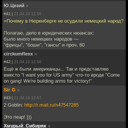
Ю.Цезий
»
#41 |
21.04.10 12:55
>Почему в Нюренберге не осудили немецкий народ?
Полагаю, дело в юридических нюансах:
было много немецких народов —
"фрицы", "боши", "гансы" и проч. 60
circkumflexx
»
#42 |
21.04.10 12:56
Ещё ж были американцы... Так и представляю
вместо "I want you for US army" что-то вроде "Come
on gang! We're building arms for victory!"
Sir G
»
#43 |
21.04.10 12:57
2 Goblin:
http://r.mail.ru/n47547285
Это пеар! )))
Хмурый_Сибиряк
»