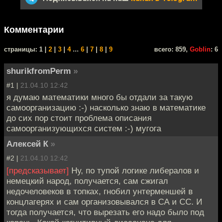
Комментарии
cтраницы: 1 |
2
|
3
|
4
...
6
|
7
|
8
|
9
всего: 859,
Goblin
: 6
shurikfromPerm
»
#1 |
21.04.10 12:42
я думаю математики много бы отдали за такую
самоорганизацию :-) насколько знаю в математике
до сих пор стоит проблема описания
самоорганизующихся систем :-) мугога
Алексей К
»
#2 |
21.04.10 12:42
[предсказывает]
Ну, по тупой логике либералов и
немецкий народ, получается, сам сжигал
недочеловеков в топках, гнобил унтерменшей в
концлагерях и сам организовывался в СА и СС. И
тогда получается, что вырезать его надо было под