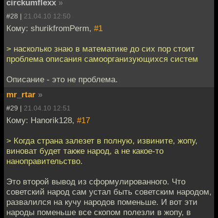
circkumflexx
»
#28 |
21.04.10 12:50
Кому: shurikfromPerm,
#1
> насколько знаю в математике до сих пор стоит
проблема описания самоорганизующихся систем
Описание - это не проблема.
mr_rtar
»
#29 |
21.04.10 12:51
Кому: Hanorik128,
#17
> Когда страна залезет в полную, извините, жопу,
виноват будет также народ, а не какое-то
наноправительство.
Это второй вывод из сформулированного. Что
советский народ сам устал быть советским народом,
развалился на кучу народов поменьше. И вот эти
народы поменьше все скопом полезли в жопу, в