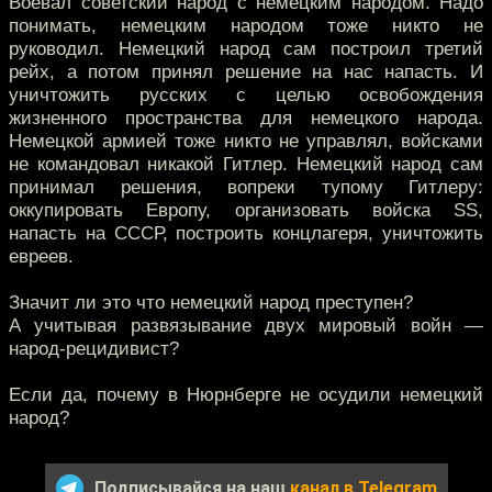
Воевал советский народ с немецким народом. Надо
понимать, немецким народом тоже никто не
руководил. Немецкий народ сам построил третий
рейх, а потом принял решение на нас напасть. И
уничтожить русских с целью освобождения
жизненного пространства для немецкого народа.
Немецкой армией тоже никто не управлял, войсками
не командовал никакой Гитлер. Немецкий народ сам
принимал решения, вопреки тупому Гитлеру:
оккупировать Европу, организовать войска SS,
напасть на СССР, построить концлагеря, уничтожить
евреев.
Значит ли это что немецкий народ преступен?
А учитывая развязывание двух мировый войн —
народ-рецидивист?
Если да, почему в Нюрнберге не осудили немецкий
народ?
Подписывайся на наш
канал в Telegram