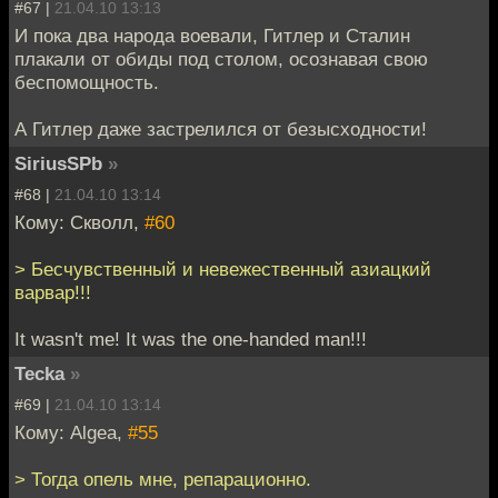
#67 |
21.04.10 13:13
И пока два народа воевали, Гитлер и Сталин
плакали от обиды под столом, осознавая свою
беспомощность.
А Гитлер даже застрелился от безысходности!
SiriusSPb
»
#68 |
21.04.10 13:14
Кому: Скволл,
#60
> Бесчувственный и невежественный азиацкий
варвар!!!
It wasn't me! It was the one-handed man!!!
Tecka
»
#69 |
21.04.10 13:14
Кому: Algea,
#55
> Тогда опель мне, репарационно.