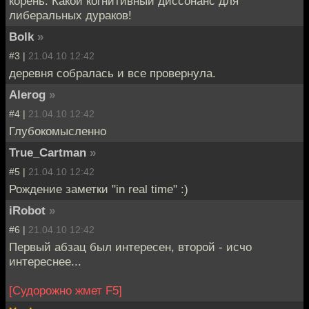
корень. Какой когнитивный диссонанс для
либеральных дураков!
Bolk
»
#3 |
21.04.10 12:42
деревня собралась и все провернула.
Alerog
»
#4 |
21.04.10 12:42
Глубокомысленно
True_Cartman
»
#5 |
21.04.10 12:42
Рождение заметки "in real time" :)
iRobot
»
#6 |
21.04.10 12:42
Первый абзац был интересен, второй - исчо
интереснее...
[Судорожно жмет F5]