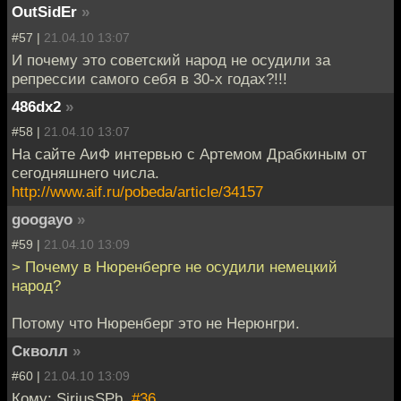
OutSidEr
»
#57 |
21.04.10 13:07
И почему это советский народ не осудили за
репрессии самого себя в 30-х годах?!!!
486dx2
»
#58 |
21.04.10 13:07
На сайте АиФ интервью с Артемом Драбкиным от
сегодняшнего числа.
http://www.aif.ru/pobeda/article/34157
googayo
»
#59 |
21.04.10 13:09
> Почему в Нюренберге не осудили немецкий
народ?
Потому что Нюренберг это не Нерюнгри.
Скволл
»
#60 |
21.04.10 13:09
Кому: SiriusSPb,
#36