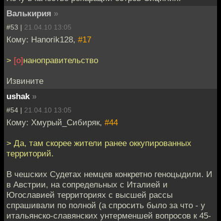
Валькирия
»
#53 |
21.04.10 13:05
Кому: Hanorik128,
#17
>
[о]
наноправительство
Извините
ushak
»
#54 |
21.04.10 13:05
Кому: Хмурый_Сибиряк,
#44
> Да, там скорее жители ранее оккупированных
территорий.
В чешских Судетах немцев конкретно геноцыдили. И
в Австрии, на сопредельных с Италией и
Югославией территориях с высшей рассы
спрашивали по полной (а спросить было за что - у
итальянско-славянских унтерменшей вопросов к 45-