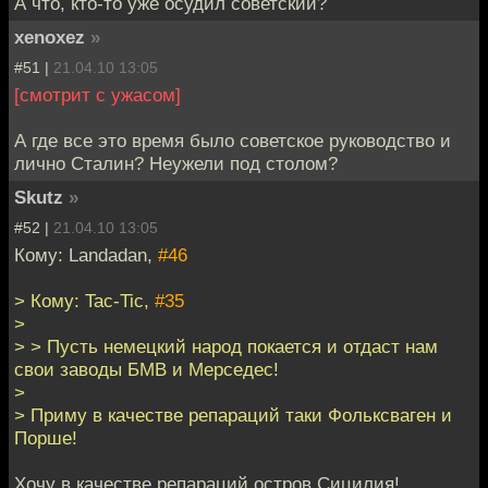
А что, кто-то уже осудил советский?
xenoxez
»
#51 |
21.04.10 13:05
[смотрит с ужасом]
А где все это время было советское руководство и
лично Сталин? Неужели под столом?
Skutz
»
#52 |
21.04.10 13:05
Кому: Landadan,
#46
> Кому: Tac-Tic,
#35
>
> > Пусть немецкий народ покается и отдаст нам
свои заводы БМВ и Мерседес!
>
> Приму в качестве репараций таки Фольксваген и
Порше!
Хочу в качестве репараций остров Сицилия!