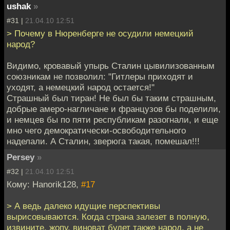
ushak
»
#31 |
21.04.10 12:51
> Почему в Нюренберге не осудили немецкий
народ?
Видимо, кровавый упырь Сталин цывилизованным
союзникам не позволил: "Гитлеры приходят и
уходят, а немецкий народ остается!"
Страшный был тиран! Не был бы таким страшным,
добрые амеро-нагличане и французов бы поделили,
и немцев бы по пяти республикам разогнали, и еще
мно чего демократически-освободительного
наделали. А Сталин, зверюга такая, помешал!!!
Persey
»
#32 |
21.04.10 12:51
Кому: Hanorik128,
#17
> А ведь далеко идущие перспективы
вырисовываются. Когда страна залезет в полную,
извините, жопу, виноват будет также народ, а не