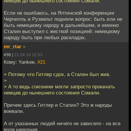
немцев до нынешнего состояния Сомали.
Если не ошибаюсь, на Ялтинской конференции
Черчилль и Рузвельт подняли вопрос: быть или не
быть немецкому народу в дальнейшем, и именно
Сталин выступил с жесткой позицией: немецкому
народу быть при любых раскладах.
mr_rtar
»
#38 |
21.04.10 12:53
Кому: Yankee,
#21
> Потому что Гитлер сдох, а Сталин был жив.
>
> А то ведь союзники могли запросто прокачать
немцев до нынешнего состояния Сомали.
Причем здесь Гитлер и Сталин? Это ж народы
воевали.
А от указанных людей ничего не зависело - на все
воля народная.