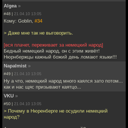
Algea
»
#48 |
21.04.10 13:05
Кому: Goblin,
#34
> Даже мне так не выговорить.
[вся плачет, переживает за немецкий народ]
Бедный немецкий народ, он с этим живёт!
Нюрнбержцы кажный божий день ломают языки!!!
Napalmist
»
#49 |
21.04.10 13:05
Ну а что, немецкий народ много каялся зато потом...
как и нас щяс призывают каятцо...
VKU
»
#50 |
21.04.10 13:05
> Почему в Нюренберге не осудили немецкий
народ?