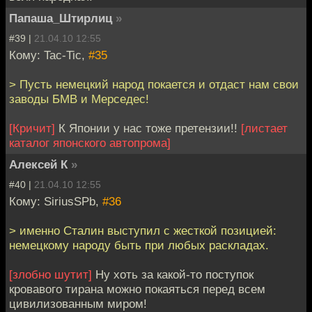
Папаша_Штирлиц
»
#39 |
21.04.10 12:55
Кому: Tac-Tic,
#35
> Пусть немецкий народ покается и отдаст нам свои
заводы БМВ и Мерседес!
[Кричит]
К Японии у нас тоже претензии!!
[листает
каталог японского автопрома]
Алексей К
»
#40 |
21.04.10 12:55
Кому: SiriusSPb,
#36
> именно Сталин выступил с жесткой позицией:
немецкому народу быть при любых раскладах.
[злобно шутит]
Ну хоть за какой-то поступок
кровавого тирана можно покаяться перед всем
цивилизованным миром!