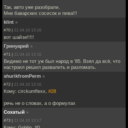
Так, авто уже разобрали.
Мне баварских сосисок и пива!!!
klint
»
#70 |
21.04.10 13:16
вот шайзе!!!!!
Гринуарий
»
#71 |
21.04.10 13:16
Видимо не тот уж был народ в '85. Взял да всё, что
настроил решил развалить и разломать.
shurikfromPerm
»
#72 |
21.04.10 13:16
Кому: circkumflexx,
#28
речь не о словах, а о формулах
Cохатый
»
#73 |
21.04.10 13:17
Кому: Goblin, #0