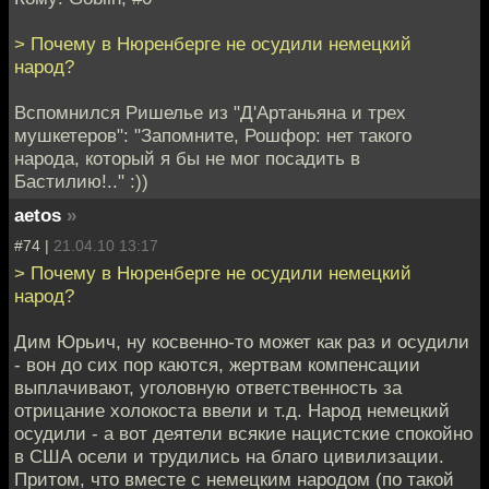
> Почему в Нюренберге не осудили немецкий
народ?
Вспомнился Ришелье из "Д'Артаньяна и трех
мушкетеров": "Запомните, Рошфор: нет такого
народа, который я бы не мог посадить в
Бастилию!.." :))
aetos
»
#74 |
21.04.10 13:17
> Почему в Нюренберге не осудили немецкий
народ?
Дим Юрьич, ну косвенно-то может как раз и осудили
- вон до сих пор каются, жертвам компенсации
выплачивают, уголовную ответственность за
отрицание холокоста ввели и т.д. Народ немецкий
осудили - а вот деятели всякие нацистские спокойно
в США осели и трудились на благо цивилизации.
Притом, что вместе с немецким народом (по такой