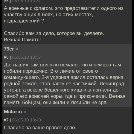
#5 |
06.05.10 13:37
А военные с флагом, это представители одного из
участвующих в боях, на этих местах,
подразделений ?
Спасибо вам за дело, которое вы делаете.
Вечная Память!
79er
»
#6 |
06.05.10 13:37
Да, наших там полегло немало - но и немцев там
побили порядочно. В отличие от своего
командующего, 2-я ударная армия осталась верна
родной земле, став навек ее частичкой. Ленинград
устоял, а вскоре бешенного хищника погнали до
самой его вонючей норы, где и прикончили. Вечная
память бойцам, они жили и погибли не зря.
Mi4urin
»
#7 |
06.05.10 13:40
Спасибо за ваше правое дело.