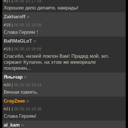
#17 |
06.05.10 17:18
Хорошее дело делаете, камрады!
Zakharoff
»
#18 |
06.05.10 18:08
Слава Героям !
BaRMaGLoT
»
#19 |
06.05.10 19:09
Спасибо, низкий поклон Вам! Прадед мой, мл.
сержант Кулагин, на этом же мемориале
похоронен...
Янычар
»
#20 |
06.05.10 19:24
Вечная память.
CrayZeee
»
#21 |
06.05.10 19:38
Cлава Героям!
al_kam
»