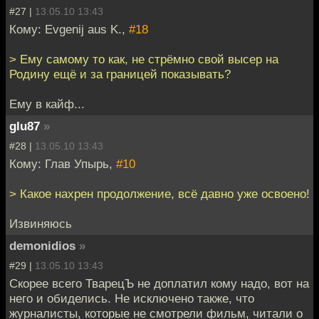
#27 |
13.05.10 13:43
Кому: Evgenij aus K.,
#18
> Ему самому то как, не стрёмно свой высер на
Родину ещё и за границей показывать?
Ему в кайф...
glu87
»
#28 |
13.05.10 13:43
Кому: Глав Упырь,
#10
> Какое нахрен продолжение, всё давно уже освоено!
Извиняюсь
demonidios
»
#29 |
13.05.10 13:43
Скорее всего ТварецЪ не доплатил кому надо, вот на
него и обиделись. Не исключено также, что
журналисты, которые не смотрели фильм, читали о