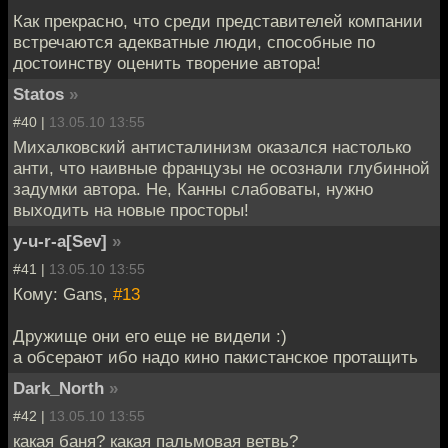
Как прекрасно, что среди представителей компании
встречаются адекватные люди, способные по
достоинству оценить творение автора!
Statos
»
#40 |
13.05.10 13:55
Михалковский антисталинизм оказался настолько
анти, что наивные французы не осознали глубинной
задумки автора. Не, Канны слабоваты, нужно
выходить на новые просторы!
y-u-r-a[Sev]
»
#41 |
13.05.10 13:55
Кому: Gans,
#13
Дружище они его еще не видели :)
а обсерают ибо надо кино пакистанское протащить
Dark_North
»
#42 |
13.05.10 13:55
какая баня? какая пальмовая ветвь?