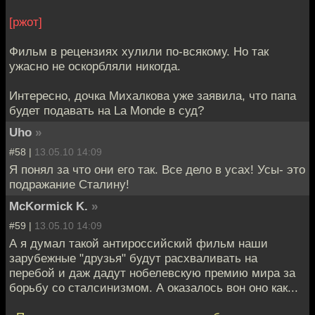
[ржот]
Фильм в рецензиях хулили по-всякому. Но так
ужасно не оскорбляли никогда.
Интересно, дочка Михалкова уже заявила, что папа
будет подавать на La Monde в суд?
Uho
»
#58 |
13.05.10 14:09
Я понял за что они его так. Все дело в усах! Усы- это
подражание Сталину!
McKormick K.
»
#59 |
13.05.10 14:09
А я думал такой антироссийский фильм наши
зарубежные "друзья" будут расхваливать на
перебой и даж дадут нобелевскую премию мира за
борьбу со сталсинизмом. А оказалось вон оно как...