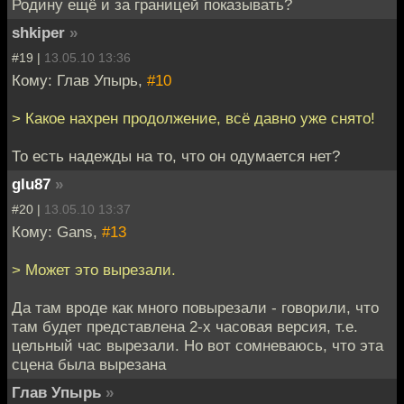
Родину ещё и за границей показывать?
shkiper
»
#19 |
13.05.10 13:36
Кому: Глав Упырь,
#10
> Какое нахрен продолжение, всё давно уже снято!
То есть надежды на то, что он одумается нет?
glu87
»
#20 |
13.05.10 13:37
Кому: Gans,
#13
> Может это вырезали.
Да там вроде как много повырезали - говорили, что
там будет представлена 2-х часовая версия, т.е.
цельный час вырезали. Но вот сомневаюсь, что эта
сцена была вырезана
Глав Упырь
»