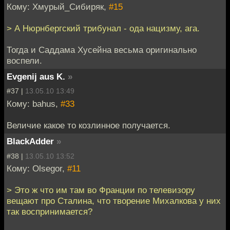
Кому: Хмурый_Сибиряк,
#15
> А Нюрнбергский трибунал - ода нацизму, ага.
Тогда и Саддама Хусейна весьма оригинально
воспели.
Evgenij aus K.
»
#37 |
13.05.10 13:49
Кому: bahus,
#33
Величие какое то козлинное получается.
BlackAdder
»
#38 |
13.05.10 13:52
Кому: Olsegor,
#11
> Это ж что им там во Франции по телевизору
вещают про Сталина, что творение Михалкова у них
так воспринимается?