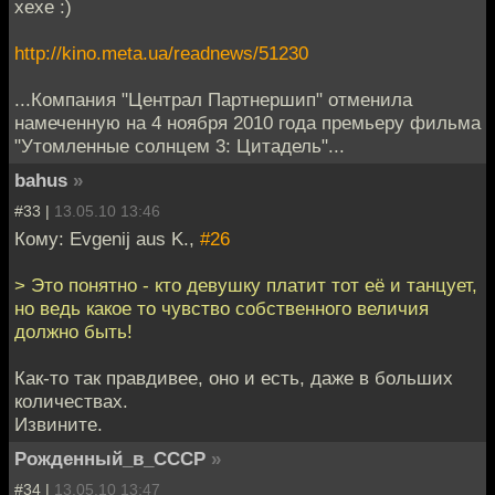
хехе :)
http://kino.meta.ua/readnews/51230
...Компания "Централ Партнершип" отменила
намеченную на 4 ноября 2010 года премьеру фильма
"Утомленные солнцем 3: Цитадель"...
bahus
»
#33 |
13.05.10 13:46
Кому: Evgenij aus K.,
#26
> Это понятно - кто девушку платит тот её и танцует,
но ведь какое то чувство собственного величия
должно быть!
Как-то так правдивее, оно и есть, даже в больших
количествах.
Извините.
Рожденный_в_СССР
»
#34 |
13.05.10 13:47