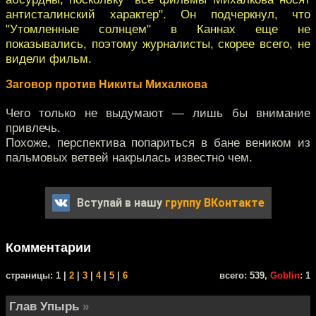
антисталинский характер". Он подчеркнул, что
"Утомленные солнцем" в Каннах еще не
показывались, поэтому журналисты, скорее всего, не
видели фильм.
Заговор против Никиты Михалкова
Чего только не выдумают — лишь бы внимание
привлечь.
Похоже, перспектива попариться в бане веником из
пальмовых ветвей накрылась известно чем.
Вступай в нашу
группу ВКонтакте
Комментарии
cтраницы: 1 |
2
|
3
|
4
|
5
|
6
всего: 539,
Goblin
: 1
Глав Упырь
»