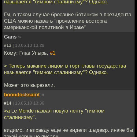
называется "гимном сталинизму"? Однако.
Гм, в таком случае бросание ботинком в президента
США можно назвать "проявление восторга
американской политикой в Ираке"
Gans
»
#13 |
13.05.10 13:29
Кому: Глав Упырь,
#1
> Теперь макание лицом в торт главы государства
называется "гимном сталинизму"? Однако.
Может это вырезали.
boondocksaint
»
#14 |
13.05.10 13:30
>а Le Monde назвал новую ленту "гимном
сталинизму".
видимо, и вправду ещё не видели шыдевр. иначе бы
такой херни не писали.