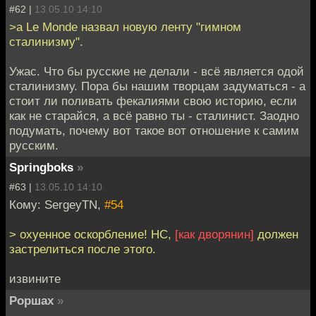
#62 |
13.05.10 14:10
>а Le Monde назвал новую ленту "гимном
сталинизму".
Ужас. Что бы русские не делали - всё является одой
сталинизму. Пора бы нашим творцам задуматься - а
стоит ли поливать фекалиями свою историю, если
как не старайся, а всё равно ты - сталинист. Заодно
подумать, почему вот такое вот отношение к самим
русским.
Springboks
»
#63 |
13.05.10 14:10
Кому: SergeyTN,
#54
> охуенное оскорбление! НС,
[как дворянин]
должен
застрелиться после этого.
извините
Роршах
»