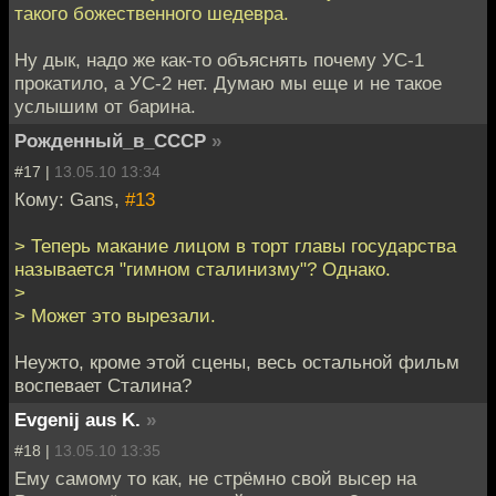
такого божественного шедевра.
Ну дык, надо же как-то объяснять почему УС-1
прокатило, а УС-2 нет. Думаю мы еще и не такое
услышим от барина.
Рожденный_в_СССР
»
#17 |
13.05.10 13:34
Кому: Gans,
#13
> Теперь макание лицом в торт главы государства
называется "гимном сталинизму"? Однако.
>
> Может это вырезали.
Неужто, кроме этой сцены, весь остальной фильм
воспевает Сталина?
Evgenij aus K.
»
#18 |
13.05.10 13:35
Ему самому то как, не стрёмно свой высер на