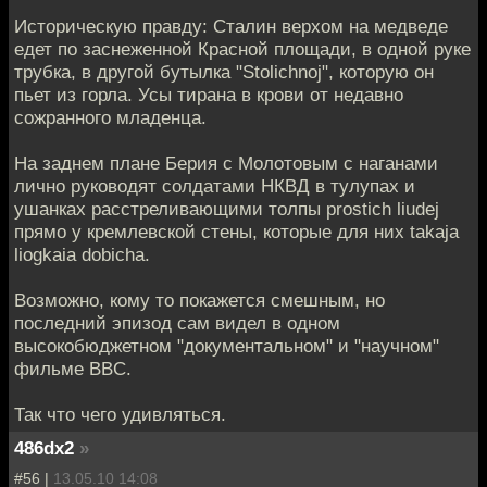
Историческую правду: Сталин верхом на медведе
едет по заснеженной Красной площади, в одной руке
трубка, в другой бутылка "Stolichnoj", которую он
пьет из горла. Усы тирана в крови от недавно
сожранного младенца.
На заднем плане Берия с Молотовым с наганами
лично руководят солдатами НКВД в тулупах и
ушанках расстреливающими толпы prostich liudej
прямо у кремлевской стены, которые для них takaja
liogkaia dobicha.
Возможно, кому то покажется смешным, но
последний эпизод сам видел в одном
высокобюджетном "документальном" и "научном"
фильме BBC.
Так что чего удивляться.
486dx2
»
#56 |
13.05.10 14:08