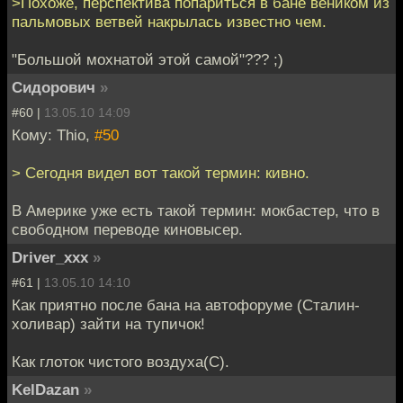
>Похоже, перспектива попариться в бане веником из
пальмовых ветвей накрылась известно чем.
"Большой мохнатой этой самой"??? ;)
Сидорович
»
#60 |
13.05.10 14:09
Кому: Thio,
#50
> Сегодня видел вот такой термин: кивно.
В Америке уже есть такой термин: мокбастер, что в
свободном переводе киновысер.
Driver_xxx
»
#61 |
13.05.10 14:10
Как приятно после бана на автофоруме (Сталин-
холивар) зайти на тупичок!
Как глоток чистого воздуха(С).
KelDazan
»