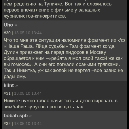
нем рецензию на Тупичке. Вот так и сложилось
первое впечатление о фильме у западных
журналистов-кинокритиков.
Uho
»
#30 |
13.05.10 13:44
Что то мне эта ситуация напомнила фрагмент из к/ф
«Наша Раша. Яйца судьбы» Там фрагмент когда
Дулин приезжает на парад пидоров в Москву
обращается к ним –«ребята я мол свой такой же как
вы гомосек». А они его погнали ссаными тряпками.
Так и Никитка, уж как жопой не вертел –все равно не
рады ему.
klint
»
#31 |
13.05.10 13:44
Никите нужно табло начистить и депортировать в
зимбабве зулусов просвящать нах
bobah.spb
»
#32 |
13.05.10 13:44