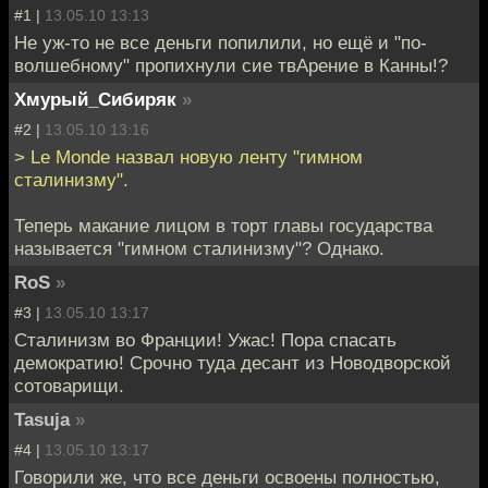
#1 |
13.05.10 13:13
Не уж-то не все деньги попилили, но ещё и "по-
волшебному" пропихнули сие твАрение в Канны!?
Хмурый_Сибиряк
»
#2 |
13.05.10 13:16
> Le Monde назвал новую ленту "гимном
сталинизму".
Теперь макание лицом в торт главы государства
называется "гимном сталинизму"? Однако.
RoS
»
#3 |
13.05.10 13:17
Сталинизм во Франции! Ужас! Пора спасать
демократию! Срочно туда десант из Новодворской
сотоварищи.
Tasuja
»
#4 |
13.05.10 13:17
Говорили же, что все деньги освоены полностью,