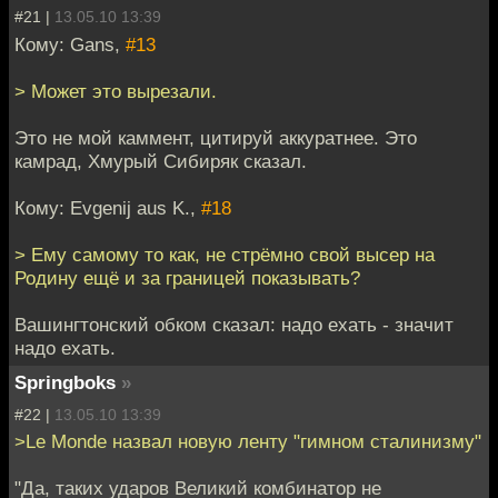
#21 |
13.05.10 13:39
Кому: Gans,
#13
> Может это вырезали.
Это не мой каммент, цитируй аккуратнее. Это
камрад, Хмурый Сибиряк сказал.
Кому: Evgenij aus K.,
#18
> Ему самому то как, не стрёмно свой высер на
Родину ещё и за границей показывать?
Вашингтонский обком сказал: надо ехать - значит
надо ехать.
Springboks
»
#22 |
13.05.10 13:39
>Le Monde назвал новую ленту "гимном сталинизму"
"Да, таких ударов Великий комбинатор не