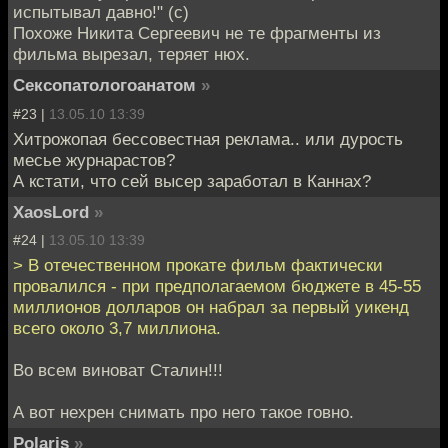
испытывал давно!" (с)
Похоже Никита Сергеевич не те фрагменты из
фильма вырезал, теряет нюх.
Сексопатологоанатом
»
#23 |
13.05.10 13:39
Хитрожопая бессовестная реклама.. или дурость
месье журнарастов?
А кстати, что сей высер заработал в Каннах?
XaosLord
»
#24 |
13.05.10 13:39
> В отечественном прокате фильм фактически
провалился - при предполагаемом бюджете в 45-55
миллионов долларов он набрал за первый уикенд
всего около 3,7 миллиона.
Во всем виноват Сталин!!!
А вот нехрен снимать про него такое говно.
Polaris
»