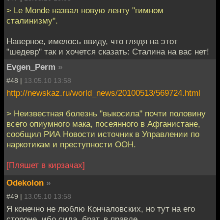
> Le Monde назвал новую ленту "гимном
сталинизму".
Наверное, имелось ввиду, что глядя на этот
"шедевр" так и хочется сказать: Сталина на вас нет!
Evgen_Perm
»
#48 |
13.05.10 13:58
http://newskaz.ru/world_news/20100513/569724.html
> Неизвестная болезнь "выкосила" почти половину
всего опиумного мака, посеянного в Афганистане,
сообщил РИА Новости источник в Управлении по
наркотикам и преступности ООН.
[Пляшет в кирзачах]
Odekolon
»
#49 |
13.05.10 13:58
Я конечно не люблю Кончаловских, но тут на его
стороне, ибо сила, брат, в правде.