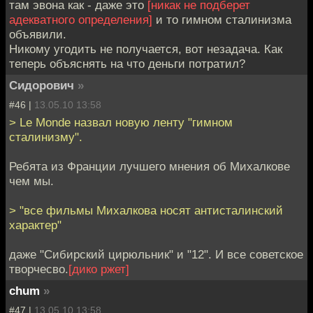
там эвона как - даже это
[никак не подберет
адекватного определения]
и то гимном сталинизма
объявили.
Никому угодить не получается, вот незадача. Как
теперь объяснять на что деньги потратил?
Сидорович
»
#46 |
13.05.10 13:58
> Le Monde назвал новую ленту "гимном
сталинизму".
Ребята из Франции лучшего мнения об Михалкове
чем мы.
> "все фильмы Михалкова носят антисталинский
характер"
даже "Сибирский цирюльник" и "12". И все советское
творчесво.
[дико ржет]
chum
»
#47 |
13.05.10 13:58