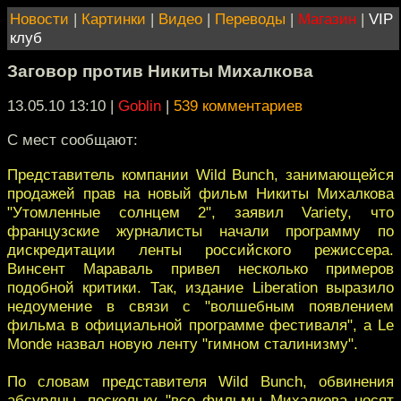
Новости
|
Картинки
|
Видео
|
Переводы
|
Магазин
|
VIP
клуб
Заговор против Никиты Михалкова
13.05.10 13:10
|
Goblin
|
539 комментариев
С мест сообщают:
Представитель компании Wild Bunch, занимающейся
продажей прав на новый фильм Никиты Михалкова
"Утомленные солнцем 2", заявил Variety, что
французские журналисты начали программу по
дискредитации ленты российского режиссера.
Винсент Мараваль привел несколько примеров
подобной критики. Так, издание Liberation выразило
недоумение в связи с "волшебным появлением
фильма в официальной программе фестиваля", а Le
Monde назвал новую ленту "гимном сталинизму".
По словам представителя Wild Bunch, обвинения
абсурдны, поскольку "все фильмы Михалкова носят