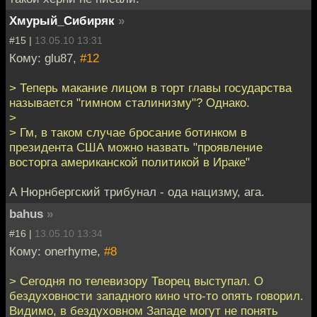
Хмурый_Сибиряк
»
#15 |
13.05.10 13:31
Кому: glu87,
#12
> Теперь макание лицом в торт главы государства
называется "гимном сталинизму"? Однако.
>
> Гм, в таком случае бросание ботинком в
президента США можно назвать "проявление
восторга американской политикой в Ираке"
А Нюрнбергский трибунал - ода нацизму, ага.
bahus
»
#16 |
13.05.10 13:34
Кому: onerhyme,
#8
> Сегодня по телевизору Творец выступал. О
бездуховности западного кино что-то опять говорил.
Видимо, в бездуховном Западе могут не понять