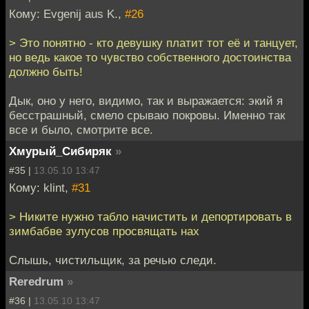
Кому: Evgenij aus K.,
#26
> Это понятно - кто девушку платит тот её и танцует,
но ведь какое то чувство собственного достоинства
должно быть!
Дык, оно у него, видимо, так и выражается: экий я
бесстрашный, смело срываю покровы. Именно так
все и было, смотрите все.
Хмурый_Сибиряк
»
#35 |
13.05.10 13:47
Кому: klint,
#31
> Никите нужно табло начистить и депортировать в
зимбабве зулусов просвящать нах
Слышь, чистильщик, за речью следи.
Reredrum
»
#36 |
13.05.10 13:47