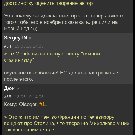
достоинству оценить творение автор
Эээ почему же адекватные, просто, теперь вместо
того чтобы его в ноябре показывать, решили на
Новый Год :)))
SergeyTN
»
#54 |
13.05.10 14:03
> Le Monde назвал новую ленту "гимном
сталинизму"
охуенное оскорбление! НС должен застрелиться
после этого.
Дюк
»
#55 |
13.05.10 14:05
Кому: Olsegor,
#11
> Это ж что им там во Франции по телевизору
вещают про Сталина, что творение Михалкова у них
так воспринимается?