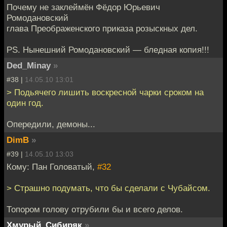
Почему не заклеймён Фёдор Юрьевич
Ромодановский
глава Преображенского приказа розыскных дел.
PS. Нынешний Ромодановский — бледная копия!!!
Ded_Minay
»
#38 |
14.05.10 13:01
> Подьячего лишить воскресной чарки сроком на
один год.
Опередили, демоны...
DimB
»
#39 |
14.05.10 13:03
Кому: Пан Головатый,
#32
> Страшно подумать, что бы сделали с Чубайсом.
Топором голову отрубили бы и всего делов.
Хмурый_Сибиряк
»