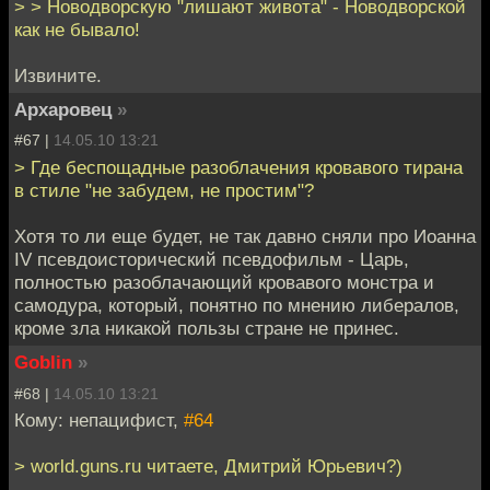
> > Новодворскую "лишают живота" - Новодворской
как не бывало!
Извините.
Архаровец
»
#67 |
14.05.10 13:21
> Где беспощадные разоблачения кровавого тирана
в стиле "не забудем, не простим"?
Хотя то ли еще будет, не так давно сняли про Иоанна
IV псевдоисторический псевдофильм - Царь,
полностью разоблачающий кровавого монстра и
самодура, который, понятно по мнению либералов,
кроме зла никакой пользы стране не принес.
Goblin
»
#68 |
14.05.10 13:21
Кому: непацифист,
#64
> world.guns.ru читаете, Дмитрий Юрьевич?)