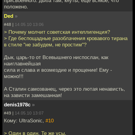
присвоенного: дыба там, кнуты, ещё всякое, что
положено.
Ded
»
#48 |
14.05.10 13:06
> Почему молчит советская интеллигенция?
> Где беспощадные разоблачения кровавого тирана
в стиле "не забудем, не простим"?
Дык, царь-то от Всевышнего ниспослан, как
наиглавнейшая
сила и слава и возмездие и прощение! Ему -
можно!!!
А Сталин самозванец, через это лютая ненависть,
на зависти замешанная!
denis1978c
»
#49 |
14.05.10 13:07
Кому: UltraSonic,
#10
> Один в один. Те же усы.