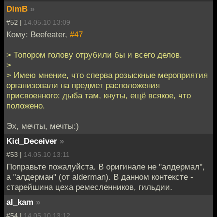
DimB
»
#52 |
14.05.10 13:09
Кому: Beefeater,
#47
> Топором голову отрубили бы и всего делов.
>
> Имею мнение, что сперва розыскные мероприятия
организовали на предмет расположения
присвоенного: дыба там, кнуты, ещё всякое, что
положено.
Эх, мечты, мечты:)
Kid_Deceiver
»
#53 |
14.05.10 13:11
Поправьте пожалуйста. В оригинале не "алдермал",
а "алдерман" (от alderman). В данном контексте -
старейшина цеха ремесленников, гильдии.
al_kam
»
#54 |
14.05.10 13:12