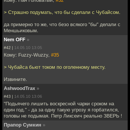
Кому: Пан Головатый,
#32
> Страшно подумать, что бы сделали с Чубайсом.
да примерно то же, что безо всякого "бы" делали с
Меншьиковым.
Nem OFF
»
#42 |
14.05.10 13:05
Кому: Fuzzy-Wuzzy,
#35
> Чубайса бьют током по оголенному месту.
Извините.
AshwoodTrax
»
#43 |
14.05.10 13:06
"Подьячего лишить воскресной чарки сроком на
один год." - да за одну такую угрозу я горбатился,
головы не подымая. Петр Ликсеич реально ЗВЕРЬ !
Прапор Сумкин
»