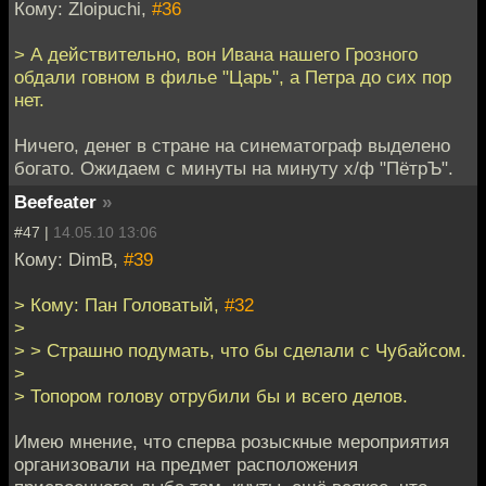
Кому: Zloipuchi,
#36
> А действительно, вон Ивана нашего Грозного
обдали говном в филье "Царь", а Петра до сих пор
нет.
Ничего, денег в стране на синематограф выделено
богато. Ожидаем с минуты на минуту х/ф "ПётрЪ".
Beefeater
»
#47 |
14.05.10 13:06
Кому: DimB,
#39
> Кому: Пан Головатый,
#32
>
> > Страшно подумать, что бы сделали с Чубайсом.
>
> Топором голову отрубили бы и всего делов.
Имею мнение, что сперва розыскные мероприятия
организовали на предмет расположения