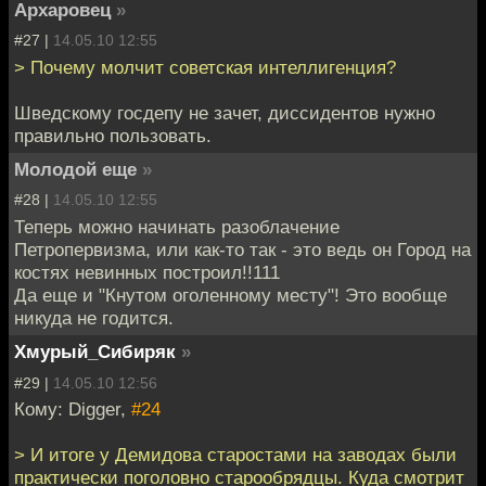
Архаровец
»
#27 |
14.05.10 12:55
> Почему молчит советская интеллигенция?
Шведскому госдепу не зачет, диссидентов нужно
правильно пользовать.
Молодой еще
»
#28 |
14.05.10 12:55
Теперь можно начинать разоблачение
Петропервизма, или как-то так - это ведь он Город на
костях невинных построил!!111
Да еще и "Кнутом оголенному месту"! Это вообще
никуда не годится.
Хмурый_Сибиряк
»
#29 |
14.05.10 12:56
Кому: Digger,
#24
> И итоге у Демидова старостами на заводах были
практически поголовно старообрядцы. Куда смотрит