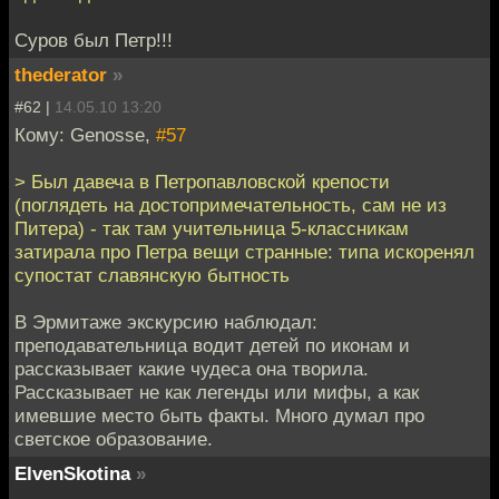
Суров был Петр!!!
thederator
»
#62 |
14.05.10 13:20
Кому: Genosse,
#57
> Был давеча в Петропавловской крепости
(поглядеть на достопримечательность, сам не из
Питера) - так там учительница 5-классникам
затирала про Петра вещи странные: типа искоренял
супостат славянскую бытность
В Эрмитаже экскурсию наблюдал:
преподавательница водит детей по иконам и
рассказывает какие чудеса она творила.
Рассказывает не как легенды или мифы, а как
имевшие место быть факты. Много думал про
светское образование.
ElvenSkotina
»