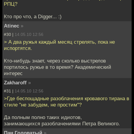
РПЦ?
Кто про что, а Digger... :)
Atinec
»
#30 |
14.05.10 12:56
> А два ружья каждый месяц стрелять, пока не
испортятся.
Кто-нибудь знает, через сколько выстрелов
портилось ружье в то время? Академический
интерес
Zakharoff
»
#31 |
14.05.10 12:56
>Где беспощадные разоблачения кровавого тирана в
стиле "не забудем, не простим"?
Да полным полно таких идиотов,
занимающихся разоблачениями Петра Великого.
Пан Головатый
»