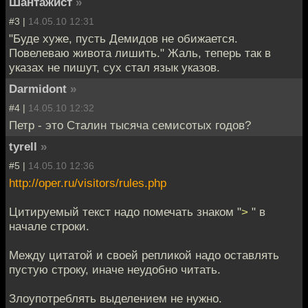
Шантажист
»
#3 |
14.05.10 12:31
"Буде хуже, пусть Демидов не обижается.
Повелеваю живота лишить." Жаль, теперь так в
указах не пишут, сух стал язык указов.
Darmidont
»
#4 |
14.05.10 12:32
Петр - это Сталин тысяча семисотых годов?
tyrell
»
#5 |
14.05.10 12:36
http://oper.ru/visitors/rules.php
Цитируемый текст надо помечать знаком "
>
" в
начале строки.
Между цитатой и своей репликой надо оставлять
пустую строку, иначе неудобно читать.
Злоупотреблять выделением не нужно.