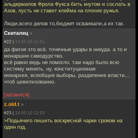
альдермалов Фрола Фукса бить кнутом и сослать в
Азов, пусть не ставит клейма на плохие ружья.
Люди,всего делов то,бюджет осваивали,а их так.
Скиталец
»
#22 |
14.05.10 12:51
да фигня это всё. точечные удары в никуда. а то и
монаршие самодурство.
всё равно ведь не помогло. там надо было всю
систему менять. ну, конституционная
монархия, всеобщие выборы, разделение власти...
чтоб цивилизованно.
[затаился]
z.old.t
»
#23 |
14.05.10 12:53
>Подьячего лишить воскресной чарки сроком на
один год.