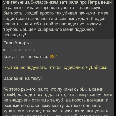
учительница 5-классникам затирала про Петра вещи
странные: типа искоренял супостат славянскую
бытность, людей просто так убивал пачками, имел
садистские наклонности и сам вынуждал Шведов
воевать - ну чтоб на войне насладиться горами
трупов. Вобщем ошарашило меня подобное
ненашутку!
Глав Упырь
»
#58 |
14.05.10 13:16
Кому: Пан Головатый,
#32
> Страшно подумать, что бы сделали с Чубайсом.
Вариации на тему:
"А этого рыжего, за то что лучины сырЫ, а свечи
тонкИ, да чадят зело, да за то, что заморские учения
не внедряет - оттягать за чуб, да пороть возжами и
розгами по оголённому месту, затем оголённого
кунать его в смолу и перья, а уж апосля выпустить