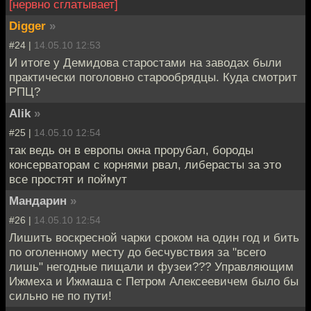
[нервно сглатывает]
Digger
»
#24 |
14.05.10 12:53
И итоге у Демидова старостами на заводах были
практически поголовно старообрядцы. Куда смотрит
РПЦ?
Alik
»
#25 |
14.05.10 12:54
так ведь он в европы окна прорубал, бороды
консерваторам с корнями рвал, либерасты за это
все простят и поймут
Мандарин
»
#26 |
14.05.10 12:54
Лишить воскресной чарки сроком на один год и бить
по оголенному месту до бесчувствия за "всего
лишь" негодные пищали и фузеи??? Управляющим
Ижмеха и Ижмаша с Петром Алексеевичем было бы
сильно не по пути!