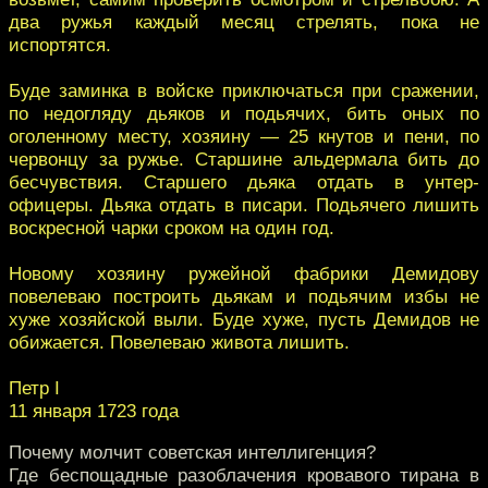
два ружья каждый месяц стрелять, пока не
испортятся.
Буде заминка в войске приключаться при сражении,
по недогляду дьяков и подьячих, бить оных по
оголенному месту, хозяину — 25 кнутов и пени, по
червонцу за ружье. Старшине альдермала бить до
бесчувствия. Старшего дьяка отдать в унтер-
офицеры. Дьяка отдать в писари. Подьячего лишить
воскресной чарки сроком на один год.
Новому хозяину ружейной фабрики Демидову
повелеваю построить дьякам и подьячим избы не
хуже хозяйской выли. Буде хуже, пусть Демидов не
обижается. Повелеваю живота лишить.
Петр I
11 января 1723 года
Почему молчит советская интеллигенция?
Где беспощадные разоблачения кровавого тирана в