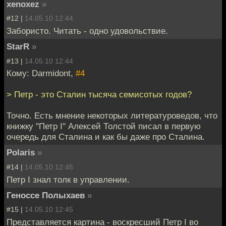
xenoxez
»
#12 |
14.05.10 12:44
Забористо. Читать - одно удовольствие.
StarR
»
#13 |
14.05.10 12:44
Кому: Darmidont,
#4
> Петр - это Сталин тысяча семисотых годов?
Точно. Есть мнение некоторых литературоведов, что
книжку "Петр I" Алексей Толстой писал в первую
очередь для Сталина и как бы даже про Сталина.
Polaris
»
#14 |
14.05.10 12:45
Петр I знал толк в управлении.
Геноссе Полыхаев
»
#15 |
14.05.10 12:45
Представляется картина - воскресший Петр I во