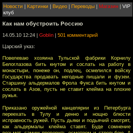
Новости
|
Картинки
|
Видео
|
Переводы
|
Магазин
|
VIP
клуб
Как нам обустроить Россию
14.05.10 12:24
|
Goblin
|
501 комментарий
Царский указ:
Повелеваю xозяина Тульской фабрики Корнилу
Белоглазова бить кнутом и сослать на работу в
монастыри, понеже он, подлец, осмелился войску
Государства продавать негодные пищали и фузеи.
Старшину альдермалов Фрола Фукса бить кнутом и
сослать в Азов, пусть не ставит клейма на плохие
ружья.
Приказано оружейной канцелярии из Петербурга
переехать в Тулу и денно и нощно блюсти
исправность ружей. Пусть дьяки и подьячий смотрят,
как альдермалы клейма ставят. Буде сомнение
возьмет, самим проверить осмотром и стрельбою. А