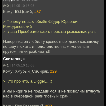
#40 |
14.05.10 13:03
Кому: Ю.Цезий,
#37
> Почему не заклеймён Фёдор Юрьевич
Ромодановский
> глава Преображенского приказа розыскных дел.
Наверняка он любил у крепостных девок какашечку
по шву нюхать и подследственным железным
прутом пятки разбивать!!!
Скиталец
»
#41 |
14.05.10 13:05
Кому: Хмурый_Сибиряк,
#29
> Кто про что, а Digger... :)
а мы нифига не поддадимся и не позволим втянуть
нас в очередной религиозный срач!!