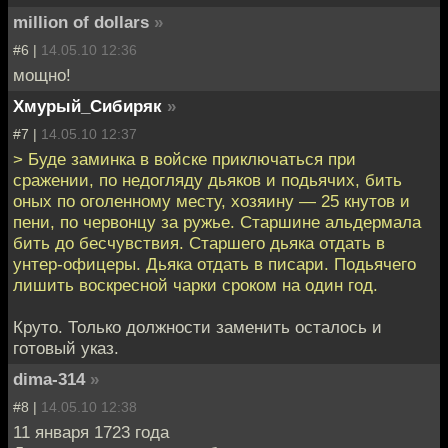
million of dollars
»
#6 |
14.05.10 12:36
мощно!
Хмурый_Сибиряк
»
#7 |
14.05.10 12:37
> Буде заминка в войске приключаться при
сражении, по недогляду дьяков и подьячих, бить
оных по оголенному месту, хозяину — 25 кнутов и
пени, по червонцу за ружье. Старшине альдермала
бить до бесчувствия. Старшего дьяка отдать в
унтер-офицеры. Дьяка отдать в писари. Подьячего
лишить воскресной чарки сроком на один год.
Круто. Только должности заменить осталось и
готовый указ.
dima-314
»
#8 |
14.05.10 12:38
11 января 1723 года