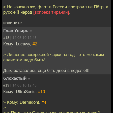
> Но конечно же, флот в России построил не Пётр, а
русский народ
[вопреки тирании]
.
извините
Глав Упырь
»
#18 |
14.05.10 12:45
Кому: Lucawy,
#2
> Лишение воскресной чарки на год - это же каким
садистом надо быть!
Дык, оставались ещё 6-ть дней в неделю!!!
блохастый
»
#19 |
14.05.10 12:45
Кому: UltraSonic,
#10
> Кому: Darmidont,
#4
>
> > Петр - это Сталин тысяча семисотых годов?