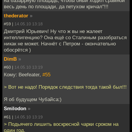
на базаррную площадь, чтобы оный ходил срамной
весь день по площади, да петухом кричал"!!!
thederator
»
#59 |
14.05.10 13:18
Дмитрий Юрьевич! Ну что ж вы не жалеет
интеллигенцию? Она ещё со Сталиным разобраться
никак не может. Начнёт с Петром - окончательно
обосрётся )
DimB
»
#60 |
14.05.10 13:19
Кому: Beefeater,
#55
> Вот не надо! Порядок следствия тогда такой был!!!
Я об будущем Чубайса:)
Smilodon
»
#61 |
14.05.10 13:19
> Подьячего лишить воскресной чарки сроком на
один год.