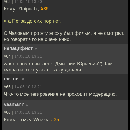
#63 |
14.05.10 13:20
Кому: Zloipuchi,
#36
> а Петра до сих пор нет.
С Чадовым про эту эпоху был фильм, я не смотрел,
но говорят что не очень кино.
непацифист
»
#64 |
14.05.10 13:21
world.guns.ru читаете, Дмитрий Юрьевич?) Там
вчера на этот указ ссылку давали.
mr_uef
»
#65 |
14.05.10 13:21
Что-то моё тегирование не проходит модерацию.
vasmann
»
#66 |
14.05.10 13:21
Кому: Fuzzy-Wuzzy,
#35