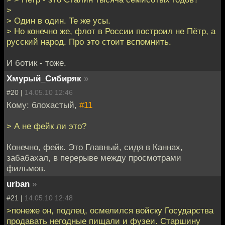
>
> Один в один. Те же усы.
> Но конечно же, флот в России построил не Пётр, а
русский народ. Про это стоит вспомнить.
И ботик - тоже.
Хмурый_Сибиряк
»
#20 |
14.05.10 12:46
Кому: блохастый,
#11
> А не фейк ли это?
Конечно, фейк. Это Главный, сидя в Каннах,
забабахал, в перерыве между просмотрами
фильмов.
urban
»
#21 |
14.05.10 12:48
>понеже он, подлец, осмелился войску Государства
продавать негодные пищали и фузеи. Старшину