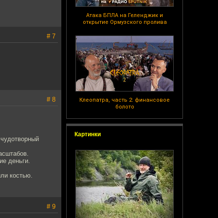
Атака БПЛА на Геленджик и
открытие Ормузского пролива
# 7
# 8
Клеопатра, часть 2: финансовое
болото
Картинки
 чудотворный
асштабов.
ие деньги.
ли костью.
# 9