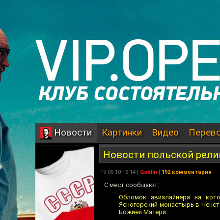
Картинки
Видео
Перев
Новости
Новости польской рели
19.05.10 16:14 |
Goblin
|
192 комментария
С мест сообщают:
Обломок авиалайнера на кото
Ясногорский монастырь в Ченст
Божией Матери.