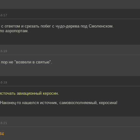
16:17
 с ответом и срезать побег с чудо-дерева под Смоленском.
 по аэропортам.
16:19
 пор не "возвели в святые".
16:19
источать авиационный керосин.
 Наконец-то нашелся источник, самовосполняемый, керосина!
16:21
#4