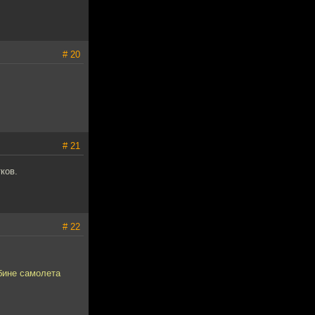
# 20
# 21
ков.
# 22
бине самолета