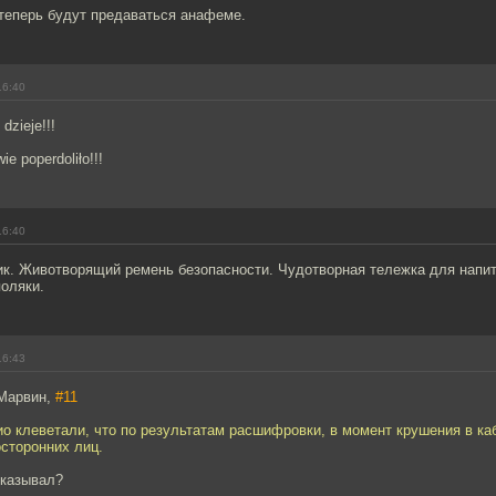
теперь будут предаваться анафеме.
16:40
dzieje!!!
ie poperdoliło!!!
16:40
ик. Животворящий ремень безопасности. Чудотворная тележка для напит
оляки.
16:43
 Марвин,
#11
о клеветали, что по результатам расшифровки, в момент крушения в ка
сторонних лиц.
оказывал?