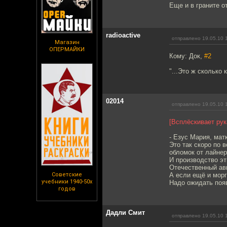
Еще и в граните о
radioactive
отправлено 19.05.10 
Магазин
ОПЕРМАЙКИ
Кому: Док,
#2
"...Это ж сколько 
02014
отправлено 19.05.10 
[Всплёскивает рук
- Езус Мария, мат
Это так скоро по 
обломок от лайнер
И производство эт
Отечественный ави
Советские
А если ещё и морг
учебники 1940-50х
Надо ожидать поя
годов
Дадли Смит
отправлено 19.05.10 