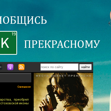
Смешное
арства, приобрел
нстоховской иконы