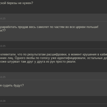
ской березы не нужен?
16:25
заработать продав весь самолет по частям во все церкви польши!
ли??
16:25
 клеветали, что по результатам расшифровки, в момент крушения в каб
онних лиц. Одного якобы по голосу уже идентифицировали, остальных д
хоже штурвал там друг у друга из рук просто рвали.
16:25
я судить будут?
16:28