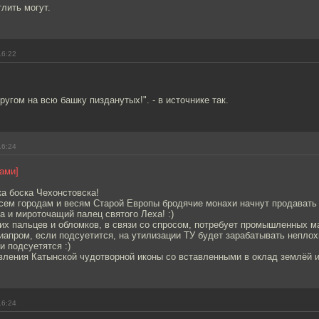
тлить могут.
16:22
кругом на всю башку пизданутых!". - в источнике так.
16:24
ами]
ка боска Чехонстовска!
всем городам и весям Старой Европы бродячие монахи начнут продавать
а и мироточащий палец святого Леха! :)
их пальцев и обломков, в связи со спросом, потребует промышленных м
апром, если подсуетится, на утилизации ТУ будет зарабатывать неплох
и подсуетятся :)
вления Катынской чудотворной иконы со вставленными в оклад землёй и
16:24