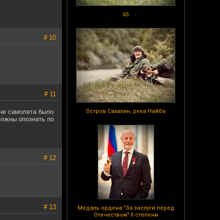
65
# 10
# 11
ине самолета было
Остров Сахалин, река Найба
олжны опознать по
# 12
# 13
Медаль ордена "За заслуги перед
Отечеством" II степени