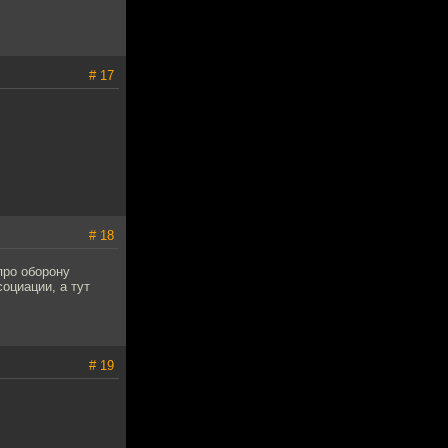
# 17
# 18
про оборону
оциации, а тут
# 19