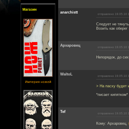
Магазин
anarchistt
отправлено 19.05.10 
Следует не тянуть
Возить как оберег
Архаровец
отправлено 19.05.10 
Непорядок, до сих
WaltoL
отправлено 19.05.10 
Империя ножей
> На пасху будет 
*писает кипятком*
Tef
отправлено 19.05.10 
Кому: Архаровец,