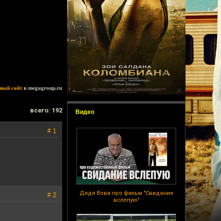
ный сайт
в megagroup.ru
всего: 192
Видео
# 1
Дядя Вова про фильм "Свидание
# 2
вслепую"