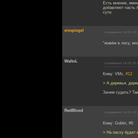
Есть мнение, имен
добавляют часть б
сути.
eisspiegel
отправлено 19.05.10 
"живём в лесу, мо
WaltoL
отправлено 19.05.10 
Кому: VMc,
#12
> А деревья, дере
Зачем судить? Та
RedBlood
отправлено 19.05.10 
Кому: Goblin, #0
> На пасху будет 