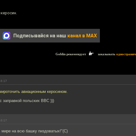
 керосин.
Подписывайся на наш
канал в MAX
Goblin рекомендует
заказывать
одностранич
16:17
 мироточить авиационным керосином.
с заправкой польских ВВС )))
16:17
 в мире на всю башку пиздоватых!"(С)