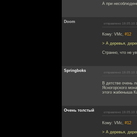
А при несоблюдени
Doom
отправлено 19.05.10 
Кому: VMc,
#12
> А деревья, дере
Странно, что не у
Springboks
отправлено 19.05.10 
В детстве очень л
Ясногорского мона
этого жабеныша К
Очень толстый
отправлено 19.05.10 
Кому: VMc,
#12
> А деревья, дере