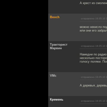
А крест из смолен
Booch
отправлено 19.05.10 
можно некисло под
или они его забра
Тракторист
отправлено 19.05.10 
Марвин
Намедни по радио
несколько постор
голосу поляки. По
VMc
отправлено 19.05.10 
А деревья, деревь
Кремень
отправлено 19.05.10 