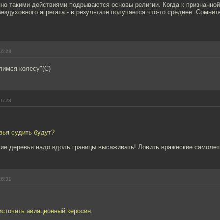
но такими действиями подрываются основы религии. Когда к признанно
ездуховного агрегата - в результате получается что-то среднее. Сомнит
16:28
лимся колесу"(С)
16:28
вья судить будут?
кие деревья надо вдоль границы высаживать! Ловить вражеские самолет
16:31
источать авиационный керосин.