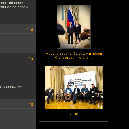
й святой вещи
ельное по своей
# 14
Медаль ордена "За заслуги перед
Отечеством" II степени
# 15
ы разведчики!
# 16
РВИО