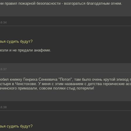
и правил пожарной безопасности - возгораться благодатным огнем.
16:34
вья судить будут?
везли и не предали анафеме.
16:37
юбил книжку Генриха Сенкевича "Потоп", там было очень крутой эпизод 
стыря в Ченстохове. У меня с этим названием с детства героические асс
ачинского примазали, совсем поляки стыд потеряли!
16:38
вья судить будут?