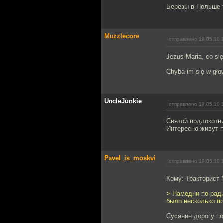
Березы в Польше 
Muzzlecore
отправлено 19.05.10 
Jezus-Maria, co się 
Chyba im się w głow
UncleJunkie
отправлено 19.05.10 
Святой подлокотн
Интересно живут п
Pavel_is_moskvi
отправлено 19.05.10 
Кому: Тракторист
> Намедни по ради
было несколько по
Сусанин дорогу п