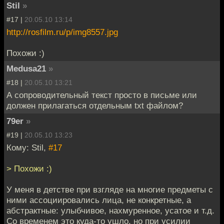
Stil
»
#17 |
20.05.10 13:14
http://rosfilm.ru/p/img8557.jpg
Похожи :)
Medusa21
»
#18 |
20.05.10 13:21
А сопроводительный текст просто в письме или
должен прилагаться отдельным txt файлом?
79er
»
#19 |
20.05.10 13:23
Кому: Stil,
#17
> Похожи :)
У меня в детстве при взгляде на многие предметы с
ними ассоциировались лица, не конкретные, а
абстрактные: улыбчивое, нахмуренное, усатое и т.д.
Со временем это куда-то ушло, но при усилии