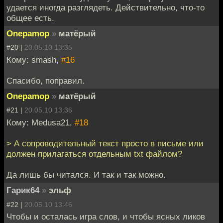
удается иногда разглядеть. Действительно, что-то
общее есть.
Onepamop
»
матёрый
#20 |
20.05.10 13:35
Кому: smash,
#16
Спасибо, поправил.
Onepamop
»
матёрый
#21 |
20.05.10 13:36
Кому: Medusa21,
#18
> А сопроводительный текст просто в письме или
должен прилагаться отдельным txt файлом?
Да лишь бы читался. И так и так можно.
Гарик64
»
эльф
#22 |
20.05.10 13:46
Чтобы и осталась игра слов, и чтобы ясных ликов