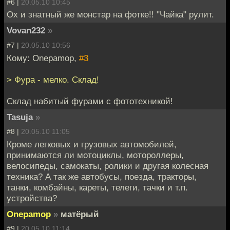
#6 |
20.05.10 10:45
Ох и знатный же монстар на фотке!! "Чайка" рулит.
Vovan232
»
#7 |
20.05.10 10:56
Кому: Onepamop,
#3
> Фура - мелко. Склад!
Склад набитый фурами с фототехникой!
Tasuja
»
#8 |
20.05.10 11:05
Кроме легковых и грузовых автомобилей,
принимаются ли мотоциклы, мотороллеры,
велосипеды, самокаты, ролики и другая колесная
техника? А так же автобусы, поезда, тракторы,
танки, комбайны, кареты, телеги, тачки и т.п.
устройства?
Onepamop
»
матёрый
#9 |
20.05.10 11:14