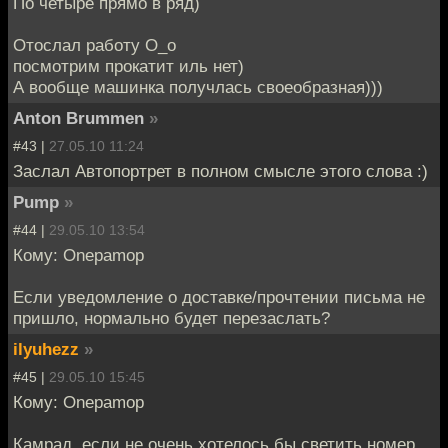
По четыре прямо в ряд)
Отослал работу О_о
посмотрим прокатит иль нет)
А вообще машинка получлась своеобразная)))
Anton Brummen
»
#43 |
27.05.10 11:24
Заслал Автопортрет в полном смысле этого слова :)
Pump
»
#44 |
29.05.10 13:54
Кому: Onepamop
Если уведомление о доставке/прочтении письма не
пришло, нормально будет перезаслать?
ilyuhezz
»
#45 |
29.05.10 15:45
Кому: Onepamop
Камрад, если не очень хотелось бы светить номер