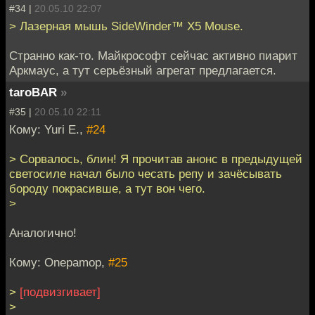
#34 |
20.05.10 22:07
> Лазерная мышь SideWinder™ X5 Mouse.
Странно как-то. Майкрософт сейчас активно пиарит
Аркмаус, а тут серьёзный агрегат предлагается.
taroBAR
»
#35 |
20.05.10 22:11
Кому: Yuri E.,
#24
> Сорвалось, блин! Я прочитав анонс в предыдущей
светосиле начал было чесать репу и зачёсывать
бороду покрасивше, а тут вон чего.
>
Аналогично!
Кому: Onepamop,
#25
>
[подвизгивает]
>