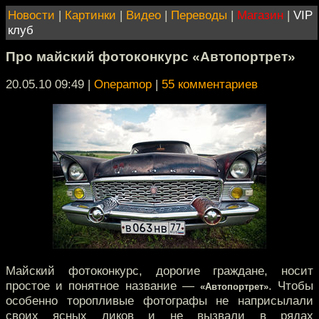
Новости
|
Картинки
|
Видео
|
Переводы
|
Магазин
|
VIP
клуб
Про майский фотоконкурс «Автопортрет»
20.05.10 09:49
|
Onepamop
|
55 комментариев
Майский фотоконкурс, дорогие граждане, носит
простое и понятное название —
. Чтобы
«Автопортрет»
особенно торопливые фотографы не наприсылали
своих ясных ликов и не вызвали в рядах