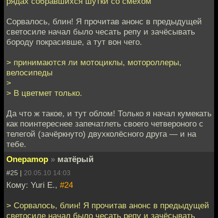
рядах собравшихся шутки со смехом
Сорвалось, блин! Я прочитав анонс в предыдущей
светосиле начал было чесать репу и зачёсывать
бороду покрасивше, а тут вон чего.
> принимаются ли мотоциклы, мотороллеры,
велосипеды
>
> В цветмет только.
Да что ж такое, и тут облом! Только я начал кумекать
как поинтереснее запечатлеть своего четвероного с
телегой (зачёркнуто) двухколёсного друга — и на
тебе.
Onepamop
»
матёрый
#25 |
20.05.10 14:03
Кому: Yuri E.,
#24
> Сорвалось, блин! Я прочитав анонс в предыдущей
светосиле начал было чесать репу и зачёсывать