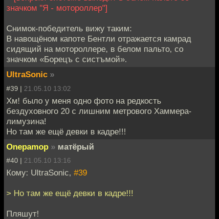
значком "Я - мотороллер"]
Снимок-победитель вижу таким:
В навощёном капоте Бентли отражается камрад
сидящий на мотороллере, в белом пальто, со
значком «Борецъ с систъмой».
UltraSonic
»
#39 |
21.05.10 13:02
Хм! было у меня одно фото на редкость
бездуховного 20 с лишним метрового Хаммера-
лимузина!
Но там же ещё девки в кадре!!!
Onepamop
»
матёрый
#40 |
21.05.10 13:16
Кому: UltraSonic,
#39
> Но там же ещё девки в кадре!!!
Пляшут!