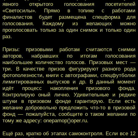
явного открытого голосования посетителей
«Светосилы». Прямо в топике с работами
финалистов будет размещена спецформа для
голосования. Каждому из желающих можно
проголосовать только за один снимок и только один
раз.
Призы: призовыми работам считаются снимки
авторов, набравших по итогам голосования
наибольшее количество голосов. Призовых мест —
три. В качестве призов фигурируют разного рода
фотополезности, книги с автографами, спецфутболки
лимитированных выпусков и др. В данный момент
идёт процесс накопления призового фонда.
Контролирую оный лично. Удивительные и редкие
штуки в призовом фонде гарантирую. Если есть
желание добровольно предложить что-то в призовой
фонд — пожалуйста, сообщите о таком желании по
тому же адресу: onepamop()oper.ru.
Ещё раз, кратко об этапах самоконтроля. Если все 12