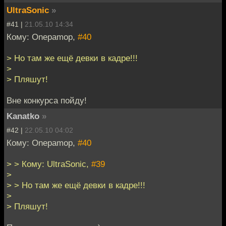
UltraSonic
»
#41 |
21.05.10 14:34
Кому: Onepamop,
#40
> Но там же ещё девки в кадре!!!
>
> Пляшут!
Вне конкурса пойду!
Kanatko
»
#42 |
22.05.10 04:02
Кому: Onepamop,
#40
> > Кому: UltraSonic,
#39
>
> > Но там же ещё девки в кадре!!!
>
> Пляшут!