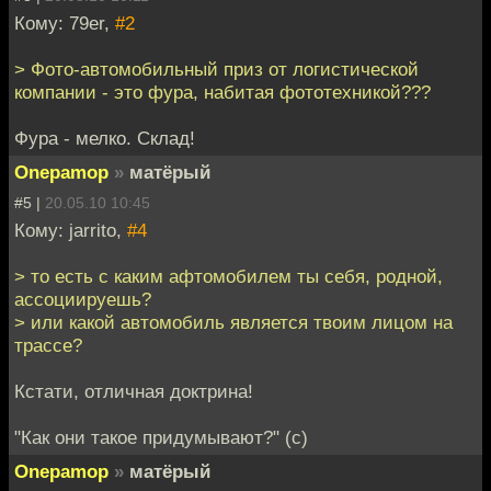
Кому: 79er,
#2
> Фото-автомобильный приз от логистической
компании - это фура, набитая фототехникой???
Фура - мелко. Склад!
Onepamop
»
матёрый
#5 |
20.05.10 10:45
Кому: jarrito,
#4
> то есть с каким афтомобилем ты себя, родной,
ассоциируешь?
> или какой автомобиль является твоим лицом на
трассе?
Кстати, отличная доктрина!
"Как они такое придумывают?" (с)
Onepamop
»
матёрый