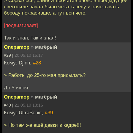
> Сорвалось, блин! Я прочитав анонс в предыдущей
светосиле начал было чесать репу и зачёсывать
бороду покрасивше, а тут вон чего.
[подвизгивает]
Так и знал, так и знал!
Onepamop
»
матёрый
#29 |
20.05.10 15:17
Кому: Djinn,
#28
> Работы до 25-го мая присылать?
До 5 июня.
Onepamop
»
матёрый
#40 |
21.05.10 13:16
Кому: UltraSonic,
#39
> Но там же ещё девки в кадре!!!