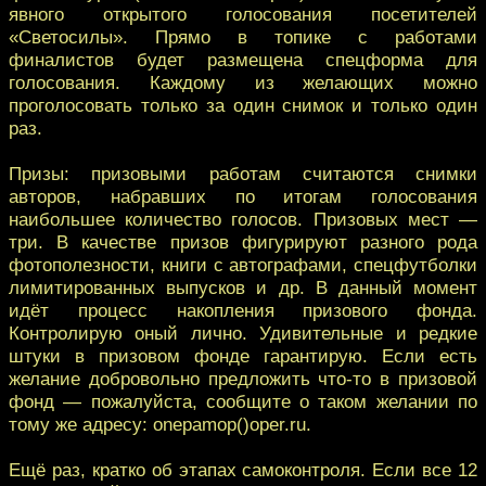
явного открытого голосования посетителей
«Светосилы». Прямо в топике с работами
финалистов будет размещена спецформа для
голосования. Каждому из желающих можно
проголосовать только за один снимок и только один
раз.
Призы: призовыми работам считаются снимки
авторов, набравших по итогам голосования
наибольшее количество голосов. Призовых мест —
три. В качестве призов фигурируют разного рода
фотополезности, книги с автографами, спецфутболки
лимитированных выпусков и др. В данный момент
идёт процесс накопления призового фонда.
Контролирую оный лично. Удивительные и редкие
штуки в призовом фонде гарантирую. Если есть
желание добровольно предложить что-то в призовой
фонд — пожалуйста, сообщите о таком желании по
тому же адресу: onepamop()oper.ru.
Ещё раз, кратко об этапах самоконтроля. Если все 12