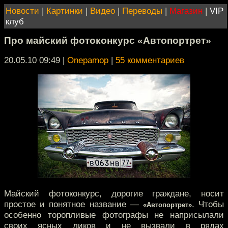
Новости
|
Картинки
|
Видео
|
Переводы
|
Магазин
|
VIP
клуб
Про майский фотоконкурс «Автопортрет»
20.05.10 09:49
|
Onepamop
|
55 комментариев
Майский фотоконкурс, дорогие граждане, носит
простое и понятное название —
. Чтобы
«Автопортрет»
особенно торопливые фотографы не наприсылали
своих ясных ликов и не вызвали в рядах