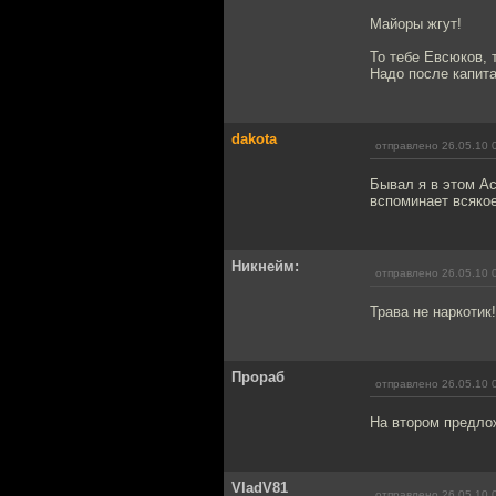
Майоры жгут!
То тебе Евсюков, 
Надо после капита
dakota
отправлено 26.05.10 
Бывал я в этом Ас
вспоминает всякое
Никнейм:
отправлено 26.05.10 
Трава не наркотик!
Прораб
отправлено 26.05.10 
На втором предлож
VladV81
отправлено 26.05.10 