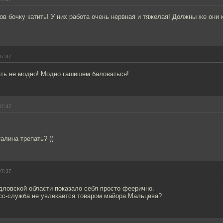
ов бочку катить! У них работа очень нервная и тяжелая! Должны же они к
07:37
ать не модно! Модно гашишем баловаться!
07:37
алина трепать? ((
07:37
дловской области показало себя просто феерично.
есс-служба не увлекается товаром майора Мальцева?