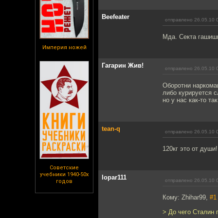
Beefeater
отправлено 26.05.10 
Мда. Секта гашиши
Империя ножей
Гагарин Жив!
отправлено 26.05.10 
Оборотни наркома
либо курируется с
но у нас как-то так
tean-q
отправлено 26.05.10 
120кг это от души!
Советские
учебники 1940-50х
lopar111
отправлено 26.05.10 
годов
Кому: Zhihar99,
#1
> До чего Сталин 