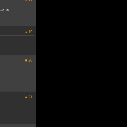
ак то
# 19
# 20
# 21