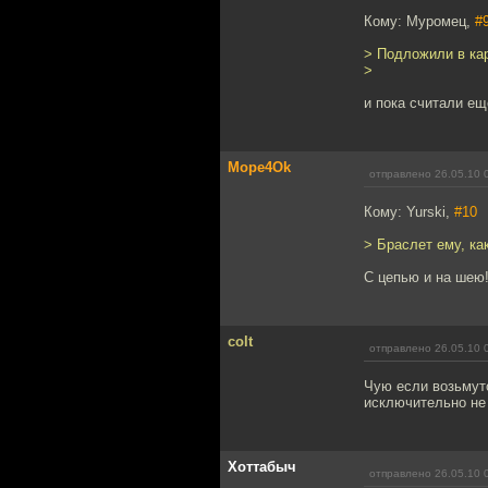
Кому: Муромец,
#
> Подложили в кар
>
и пока считали ещ
Mope4Ok
отправлено 26.05.10 
Кому: Yurski,
#10
> Браслет ему, как
С цепью и на шею
colt
отправлено 26.05.10 
Чую если возьмутс
исключительно не
Хоттабыч
отправлено 26.05.10 