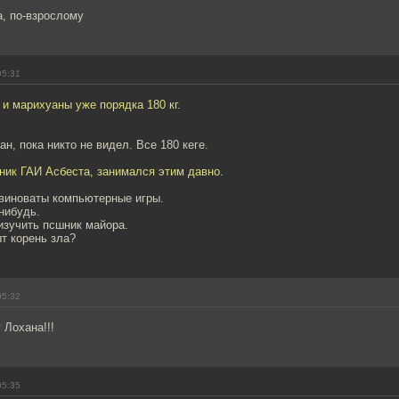
а, по-взрослому
05:31
и марихуаны уже порядка 180 кг.
н, пока никто не видел. Все 180 кеге.
ник ГАИ Асбеста, занимался этим давно.
 виноваты компьютерные игры.
-нибудь.
изучить псшник майора.
ыт корень зла?
05:32
 Лохана!!!
05:35