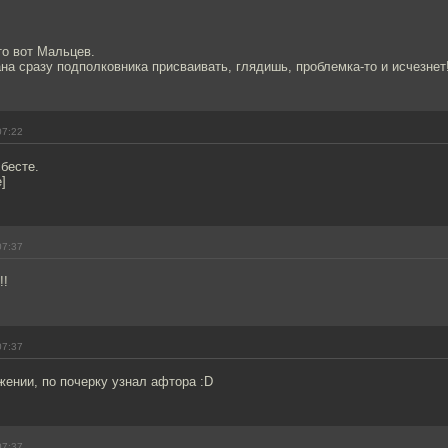
то вот Мальцев.
на сразу подполковника присваивать, глядишь, проблемка-то и исчезнет!
07:22
бесте.
]
07:37
!!
07:37
ении, по почерку узнал афтора :D
07:37