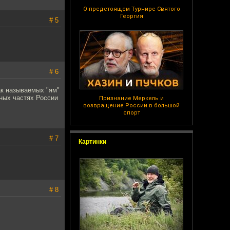
О предстоящем Турнире Святого
Георгия
# 5
# 6
ак называемых "ям"
ьных частях России
Признание Меркель и
возвращение России в большой
спорт
# 7
Картинки
# 8