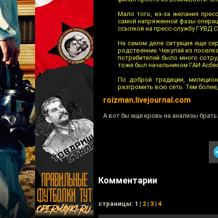
Мало того, из-за желания пре
самой напряженной фазы операци
ссылкой на пресс-службу ГУВД С
На самом деле ситуация еще сер
родственник Чекулай из поселк
потребителей было много сотруд
тоже был начальником ГАИ Асбес
По доброй традиции, милицион
разгромить всю сеть. Тем более,
roizman.livejournal.com
А вот бы ещё кровь на анализы брать
Комментарии
cтраницы: 1 |
2
|
3
|
4