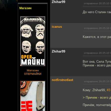
Zhihar99
отправлено 26.05.10 
Магазин
До чего Сталин га
icanus
отправлено 26.05.10 
Кажется, в этот 
Zhihar99
отправлено 26.05.10 
Вот она, Сила Туп
Причем - всего дв
Магазин
ОПЕРМАЙКИ
notfirstnotlast
отправлено 26.05.10 
Кому: Zhihar99,
#3
> Причем - всего 
Причём, полчетвёр