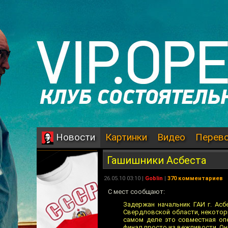
Картинки
Видео
Перев
Новости
Гашишники Асбеста
26.05.10 03:10 |
Goblin
|
370 комментариев
С мест сообщают:
Задержан начальник ГАИ г. Ас
Свердловской области, некотор
самом деле это совместная оп
финал просто из вежливости. Они