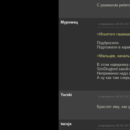
C размахом ребят
Муромец
отправлено 26.05.10 
>Изъятого гашиша 
Подбросили.
Подложили в карма
>Мальцев, началь
В этом наверняка
SimDruglord какой
Непременно надо 
А ну как там сокр
Yurski
отправлено 26.05.10 
Браслет ему, как у
tazuja
отправлено 26.05.10 