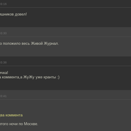
03:16
ишников довел!
03:30
раз положило весь Живой Журнал.
03:36
ичка!
а коммента,а ЖуЖу уже кранты :)
03:41
два коммента
того ночи по Москве.