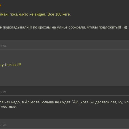
9
ман, пока никто не видел. Все 180 кеге.
е подкладывали!!! по крохам на улице собирали, чтобы подложить!!! :)))
05:54
 у Лохана!!!
!
06:21
я как надо, в Асбесте больше не будет ГАИ, хотя бы десяток лет, ну, ил
 местные.
06:48