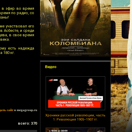
 в эфир во время
время по радио, со
жаны!
еме участвовал его
 Асбесте, и среди
цева, в свое время
века.
ому есть надежда
 180 кг.
Видео
дать сайт
в megagroup.ru
Хроники русской революции, часть
1: Революция 1905–1907 гг.
всего: 370