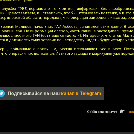
сс-службы ГУВД первыми оттопыриться, информация была выброшена
и. Представляете, выставились, чтобы штурмовать коттедж, а в это 
вердловской области, передают, что операция завершена и все задер
ьезней. Мальцев, начальник ГАИ Асбеста, занимался этим давно. В сх
а Малышева. По информации оперов, часть гашиша расходилась прямо в
ников местного ГАИ (есть еще свидетели). Интересно, что отец Маль
та и должность сыну оставил по наследству. Сидеть будут четыре чело
еры, пойманные с поличным, всегда вспоминают все и всех. Поэт
 что операция продолжается. Изъятого гашиша и марихуаны уже порядка
.
Подписывайся на наш
канал в Telegram
Goblin рекомендует
соз