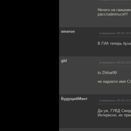
Нечего на гаишник
расслабляться!!!
emeron
отправлено 26.05.10 
В ГИА теперь бух
gbl
отправлено 26.05.10 
to Zhihar99
не надоело имя Ст
БудущийМент
отправлено 26.05.10 
Да уж, ГУВД Свер
Интересно, их пр