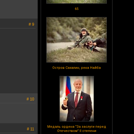
65
# 9
Остров Сахалин, река Найба
# 10
Медаль ордена "За заслуги перед
# 11
Отечеством" II степени