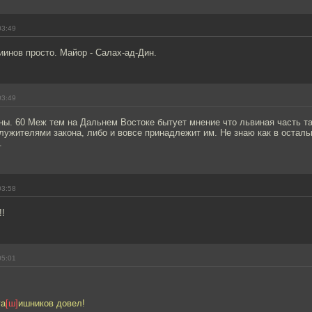
03:49
инов просто. Майор - Салах-ад-Дин.
03:49
ны. 60 Меж тем на Дальнем Востоке бытует мнение что львиная часть т
лужителями закона, либо и вовсе принадлежит им. Не знаю как в остал
.
03:58
!!
05:01
га
[ш]
ишников довел!