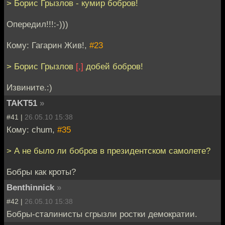
> Борис Грызлов - кумир бобров!
Опередил!!!:-)))
Кому: Гагарин Жив!,
#23
> Борис Грызлов
[,]
добей бобров!
Извините.:)
TAKT51
»
#41 |
26.05.10 15:38
Кому: chum,
#35
> А не было ли бобров в президентском самолете?
Бобры как кроты?
Benthinnick
»
#42 |
26.05.10 15:38
Бобры-сталинисты сгрызли ростки демократии.