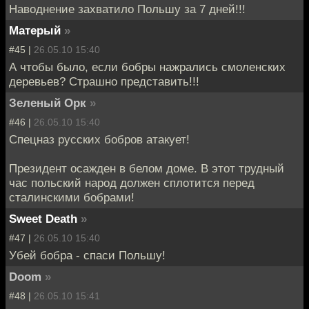
Наводнение захватило Польшу за 7 дней!!!
Матерый
»
#45 |
26.05.10 15:40
А чтобы было, если бобры нажрались смоленских
деревьев? Страшно представить!!!
Зеленый Орк
»
#46 |
26.05.10 15:40
Спецназ русских бобров атакует!
Президент осажден в белом доме. В этот трудный
час польский народ должен сплотится перед
сталинскими бобрами!
Sweet Death
»
#47 |
26.05.10 15:40
Убей бобра - спаси Польшу!
Doom
»
#48 |
26.05.10 15:41