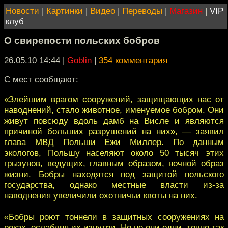
Новости
|
Картинки
|
Видео
|
Переводы
|
Магазин
|
VIP
клуб
О свирепости польских бобров
26.05.10 14:44
|
Goblin
|
354 комментария
С мест сообщают:
«Злейшим врагом сооружений, защищающих нас от
наводнений, стало животное, именуемое бобром. Они
живут повсюду вдоль дамб на Висле и являются
причиной больших разрушений на них», — заявил
глава МВД Польши Ежи Миллер. По данным
экологов, Польшу населяют около 50 тысяч этих
грызунов, ведущих, главным образом, ночной образ
жизни. Бобры находятся под защитой польского
государства, однако местные власти из-за
наводнения увеличили охотничьи квоты на них.
«Бобры роют тоннели в защитных сооружениях на
реках, ослабляя их изнутри. Но не они одни, точно так