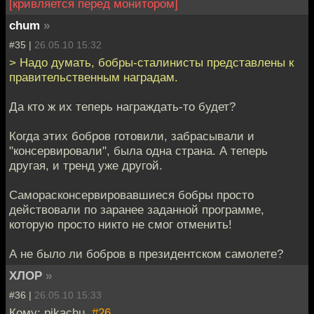
[кривляется перед монитором]
chum
»
#35 |
26.05.10 15:32
> Надо думать, бобры-сталинисты представлены к
правительственным наградам.
Да кто ж их теперь награждать-то будет?
Когда этих бобров готовили, забрасывали и
"консервировали", была одна страна. А теперь
другая, и тренд уже другой.
Саморасконсервировавшиеся бобры просто
действовали по заранее заданной программе,
которую просто никто не смог отменить!
А не было ли бобров в президентском самолете?
ХЛОР
»
#36 |
26.05.10 15:33
Кому: pikachu,
#26