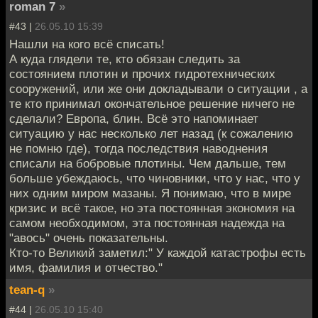
roman 7
»
#43 |
26.05.10 15:39
Нашли на кого всё списать!
А куда глядели те, кто обязан следить за
состоянием плотин и прочих гидротехнических
сооружений, или же они докладывали о ситуации , а
те кто принимал окончательное решение ничего не
сделали? Европа, блин. Всё это напоминает
ситуацию у нас несколько лет назад (к сожалению
не помню где), тогда последствия наводнения
списали на бобровые плотины. Чем дальше, тем
больше убеждаюсь, что чиновники, что у нас, что у
них одним миром мазаны. Я понимаю, что в мире
кризис и всё такое, но эта постоянная экономия на
самом необходимом, эта постоянная надежда на
"авось" очень показательны.
Кто-то Великий заметил:" У каждой катастрофы есть
имя, фамилия и отчество."
tean-q
»
#44 |
26.05.10 15:40