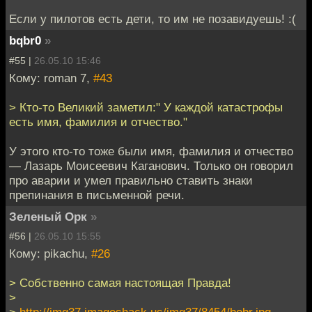
Если у пилотов есть дети, то им не позавидуешь! :(
bqbr0
»
#55 |
26.05.10 15:46
Кому: roman 7,
#43
> Кто-то Великий заметил:" У каждой катастрофы
есть имя, фамилия и отчество."
У этого кто-то тоже были имя, фамилия и отчество
— Лазарь Моисеевич Каганович. Только он говорил
про аварии и умел правильно ставить знаки
препинания в письменной речи.
Зеленый Орк
»
#56 |
26.05.10 15:55
Кому: pikachu,
#26
> Собственно самая настоящая Правда!
>
>
http://img37.imageshack.us/img37/8454/bobr.jpg