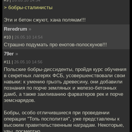
> бобры-сталинисты
Эти и бетон сжуют, хана полякам!!!
Reredrum
»
#10 |
26.05.10 14:54
Страшно подумать про енотов-полоскунов!!!
79er
»
#11 |
26.05.10 14:56
Польские бобры-диссиденты, пройдя курс обучения
в секретных лагерях ФСБ, усовершенствовали свои
навыки: к умению грызть древесину, они добавили
познания по порче земляных и железо-бетонных
дамб, а также заиливанию фарватеров рек и порче
земснарядов.
Бобры, особо отличившиеся при проведении
операции "Топь посполитая", уже представлены к
высоким правительственным наградам. Некоторые,
увы, посмертно.