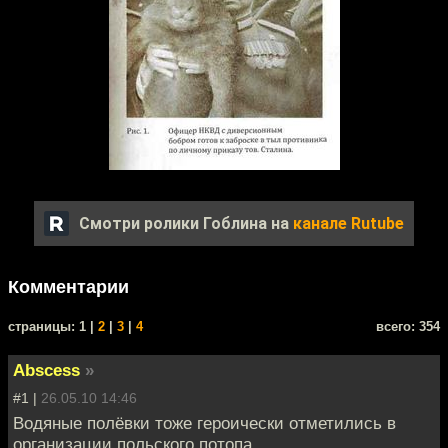
Смотри ролики Гоблина на
канале Rutube
Комментарии
cтраницы: 1 |
2
|
3
|
4
всего: 354
Abscess
»
#1 |
26.05.10 14:46
Водяные полёвки тоже героически отметились в
организации польского потопа.