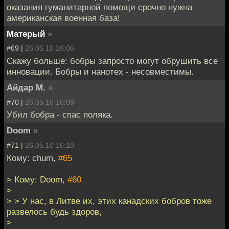
оказания гуманитарной помощи срочно нужна
американская военная база!
Матерый
»
#69 |
26.05.10 16:06
Скажу больше: бобры запросто могут обрушить все
инновации. Бобры и нанотех - несовместимы.
Айдар М.
»
#70 |
26.05.10 16:09
Убил бобра - спас поляка.
Doom
»
#71 |
26.05.10 16:10
Кому: chum,
#65
> Кому: Doom,
#60
>
> > У нас, в Литве их, этих канадских бобров тоже
развелось будь здоров,
>