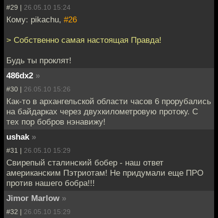
#29 |
26.05.10 15:24
Кому: pikachu,
#26
> Собственно самая настоящая Правда!
Будь ты проклят!
486dx2
»
#30 |
26.05.10 15:26
Как-то в архангельской области часов 6 прорубались
на байдарках через двухкилометровую протоку. С
тех пор бобров нэнавижу!
ushak
»
#31 |
26.05.10 15:29
Свирепый сталинский бобер - наш ответ
американским Пэтриотам! Не придумали еще ПРО
против нашего бобра!!!
Jimor Marlow
»
#32 |
26.05.10 15:29