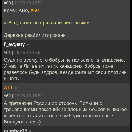
#60 |
26.05.10 15:56
Кому: KBe,
#50
> Все, пилотов признали виновными
Деревья реабилитированы.
f_evgeny
»
#61 |
26.05.10 15:58
Судя по всему, это бобры не польские, а канадские.
У нас, в Литве их, этих канадских бобров тоже
развелось будь здоров, везде фигачат свои плотины
и норы.
ALT
»
#62 |
26.05.10 15:59
А претензии России со стороны Польши с
требованиями покаяний за злобных бобров и низкое
качество тоталитарных дамб уже оформлены?
Волнуюсь весь)
number15
»