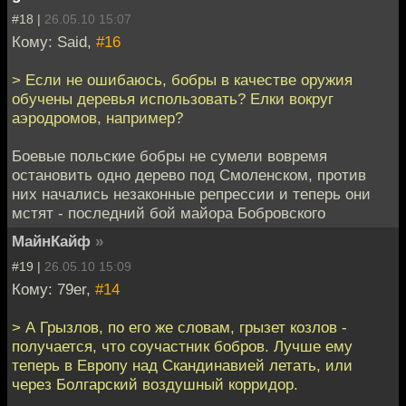
#18 |
26.05.10 15:07
Кому: Said,
#16
> Если не ошибаюсь, бобры в качестве оружия
обучены деревья использовать? Елки вокруг
аэродромов, например?
Боевые польские бобры не сумели вовремя
остановить одно дерево под Смоленском, против
них начались незаконные репрессии и теперь они
мстят - последний бой майора Бобровского
МайнКайф
»
#19 |
26.05.10 15:09
Кому: 79er,
#14
> А Грызлов, по его же словам, грызет козлов -
получается, что соучастник бобров. Лучше ему
теперь в Европу над Скандинавией летать, или
через Болгарский воздушный корридор.