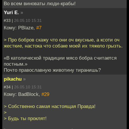
Во всем виноваты люди-крабы!
Yuri E.
»
#33 |
26.05.10 15:31
Кому: PBlaze,
#7
> Про бобров скажу что они оч вкусные, а ксоти оч
жесткие, настока что собаке моей их тяжело грызть.
«В католической традиции мясо бобра считается
постным.»
Почто православную животину тиранишь?
pikachu
»
#34 |
26.05.10 15:31
Кому: BadBlock,
#29
> Собственно самая настоящая Правда!
>
> Будь ты проклят!