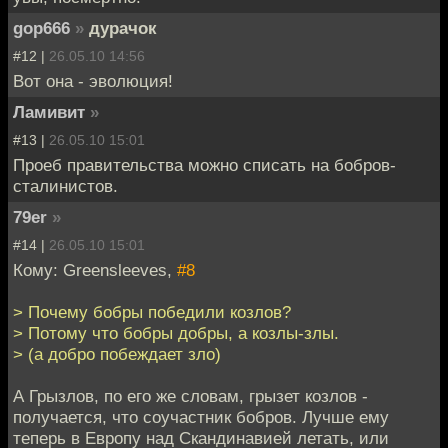
gop666
»
дурачок
#12 |
26.05.10 14:56
Вот она - эволюция!
Ламивит
»
#13 |
26.05.10 15:01
Проеб правительства можно списать на бобров-
сталинистов.
79er
»
#14 |
26.05.10 15:01
Кому: Greensleeves,
#8
> Почему бобры победили козлов?
> Потому что бобры добры, а козлы-злы.
> (а добро побеждает зло)
А Грызлов, по его же словам, грызет козлов -
получается, что соучастник бобров. Лучше ему
теперь в Европу над Скандинавией летать, или