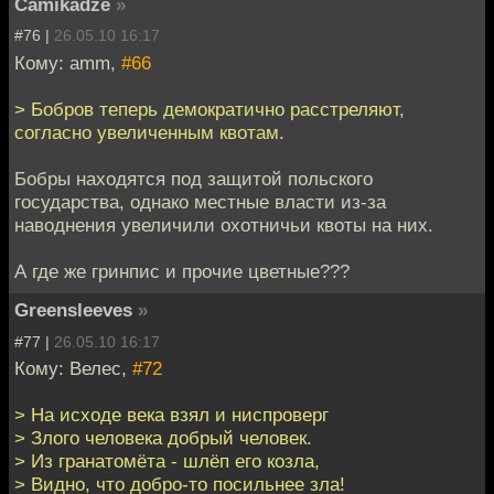
Camikadze
»
#76 |
26.05.10 16:17
Кому: amm,
#66
> Бобров теперь демократично расстреляют,
согласно увеличенным квотам.
Бобры находятся под защитой польского
государства, однако местные власти из-за
наводнения увеличили охотничьи квоты на них.
А где же гринпис и прочие цветные???
Greensleeves
»
#77 |
26.05.10 16:17
Кому: Велес,
#72
> На исходе века взял и ниспроверг
> Злого человека добрый человек.
> Из гранатомёта - шлёп его козла,
> Видно, что добро-то посильнее зла!