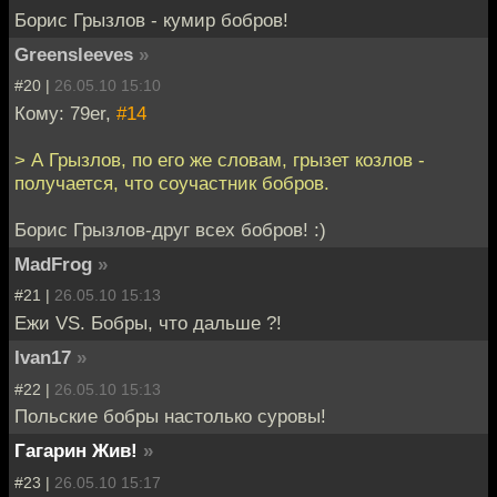
Борис Грызлов - кумир бобров!
Greensleeves
»
#20 |
26.05.10 15:10
Кому: 79er,
#14
> А Грызлов, по его же словам, грызет козлов -
получается, что соучастник бобров.
Борис Грызлов-друг всех бобров! :)
MadFrog
»
#21 |
26.05.10 15:13
Ежи VS. Бобры, что дальше ?!
Ivan17
»
#22 |
26.05.10 15:13
Польские бобры настолько суровы!
Гагарин Жив!
»
#23 |
26.05.10 15:17