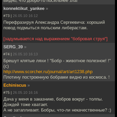
Видно, что добро-то посильнее зла!
konnektikut_yankee
»
#73 |
26.05.10 16:12
Перефразируя Александра Сергеевича: хороший
повод подмыться польским либерастам.
[задумывается над выражением "бобровая струя"]
SERG_39
»
#74 |
26.05.10 16:13
Брешут клятые ляхи ! "Бобр - животное полезное! !"
(с)
http://www.scorcher.ru/journal/art/art1238.php
Плотину построенную бобрами видно из космоса. !
Echiniscus
»
#75 |
26.05.10 16:16
Дача у меня в заказнике, бобров вокруг - толпы.
Дождей тоже хватает.
А не затапливает. Бобры, что-ли некачественные? :)