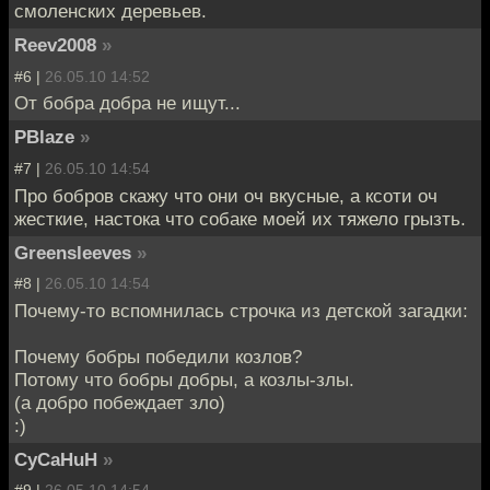
смоленских деревьев.
Reev2008
»
#6 |
26.05.10 14:52
От бобра добра не ищут...
PBlaze
»
#7 |
26.05.10 14:54
Про бобров скажу что они оч вкусные, а ксоти оч
жесткие, настока что собаке моей их тяжело грызть.
Greensleeves
»
#8 |
26.05.10 14:54
Почему-то вспомнилась строчка из детской загадки:
Почему бобры победили козлов?
Потому что бобры добры, а козлы-злы.
(а добро побеждает зло)
:)
CyCaHuH
»
#9 |
26.05.10 14:54