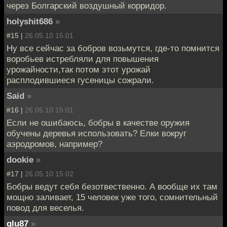
через Болгарский воздушный корридор.
holyshit686
»
#15 |
26.05.10 15:01
Ну все сейчас за бобров возьмутся, где-то помнится
воробьев истребляли для повышения
урожайности,так потом этот урожай
расплодившиеся гусеницы сожрали.
Said
»
#16 |
26.05.10 15:01
Если не ошибаюсь, бобры в качестве оружия
обучены деревья использовать? Елки вокруг
аэродромов, например?
dookie
»
#17 |
26.05.10 15:02
Бобры ведут себя безотвественно. А вообще их там
мощно заливает, 15 человек уже того, сомнительный
повод для веселья.
glu87
»