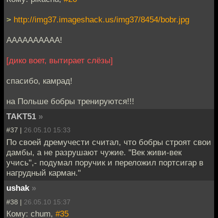
>
http://img37.imageshack.us/img37/8454/bobr.jpg
АААААААААА!
[дико воет, вытирает слёзы]
спасибо, камрад!
на Польше бобры тренируются!!!
TAKT51
»
#37 |
26.05.10 15:33
По своей дремучести считал, что бобры строят свои
дамбы, а не разрушают чужие. "Век живи-век
учись",- подумал поручик и переложил портсигар в
нагрудный карман."
ushak
»
#38 |
26.05.10 15:37
Кому: chum,
#35