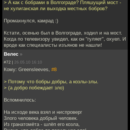
> А как с бобрами в Волгограде? Пляшущий мост -
не хулиганская ли выходка местных бобров?
Промахнулся, камрад :)
Кстати, осенью был в Волгограде, ходил и на мост.
Когда по телевизору увидел, как он "гуляет", охуел. И
вроде как специалисты изъянов не нашли!
Велес
»
#72 |
26.05.10 16:10
Кому: Greensleeves,
#8
> Потому что бобры добры, а козлы-злы.
> (а добро побеждает зло)
Вспомнилось:
На исходе века взял и ниспроверг
Злого человека добрый человек.
Из гранатомёта - шлёп его козла,