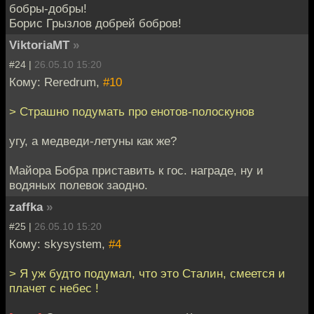
бобры-добры!
Борис Грызлов добрей бобров!
ViktoriaMT
»
#24 |
26.05.10 15:20
Кому: Reredrum,
#10
> Страшно подумать про енотов-полоскунов
угу, а медведи-летуны как же?
Майора Бобра приставить к гос. награде, ну и
водяных полевок заодно.
zaffka
»
#25 |
26.05.10 15:20
Кому: skysystem,
#4
> Я уж будто подумал, что это Сталин, смеется и
плачет с небес !