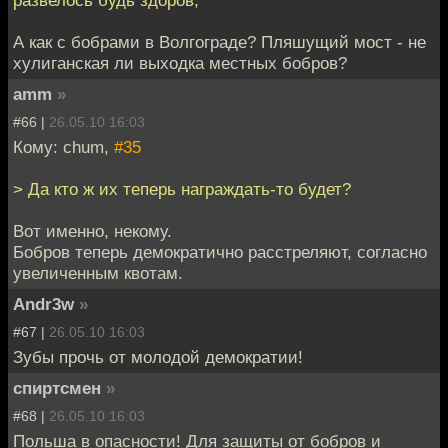
развелось будь здоров,
А как с бобрами в Волгограде? Пляшущий мост - не
хулиганская ли выходка местных бобров?
amm
»
#66 |
26.05.10 16:03
Кому: chum,
#35
> Да кто ж их теперь награждать-то будет?
Вот именно, некому.
Бобров теперь демократично расстреляют, согласно
увеличенным квотам.
Andr3w
»
#67 |
26.05.10 16:03
Зубы прочь от молодой демократии!
спиртсмен
»
#68 |
26.05.10 16:03
Польша в опасности! Для защиты от бобров и