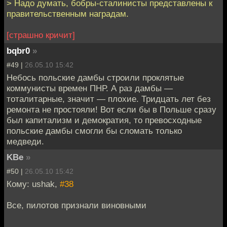
> Надо думать, бобры-сталинисты представлены к
правительственным наградам.
[страшно кричит]
bqbr0
»
#49 |
26.05.10 15:42
Небось польские дамбы строили проклятые
коммунисты времен ПНР. А раз дамбы —
тоталитарные, значит — плохие. Тридцать лет без
ремонта не простояли! Вот если бы в Польше сразу
был капитализм и демократия, то превосходные
польские дамбы смогли бы сломать только
медведи.
KBe
»
#50 |
26.05.10 15:42
Кому: ushak,
#38
Все, пилотов признали виновными