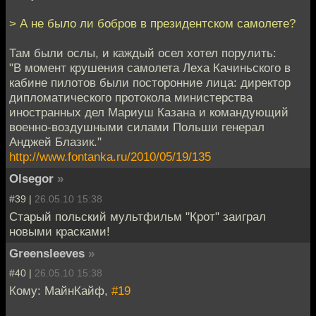
> А не было ли бобров в президентском самолете?
Там были ослы, и каждый осел хотел порулить:
"В момент крушения самолета Леха Качиньского в
кабине пилотов были посторонние лица: директор
дипломатического протокола министерства
иностранных дел Мариуш Казана и командующий
военно-воздушными силами Польши генерал
Анджей Блазик."
http://www.fontanka.ru/2010/05/19/135
Olsegor
»
#39 |
26.05.10 15:38
Старый польский мультфильм "Крот" заиграл
новыми красками!
Greensleeves
»
#40 |
26.05.10 15:38
Кому: МайнКайф,
#19