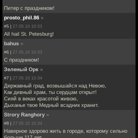
Питер с праздником!
prosto_phil.86
»
#5 |
27.05.10 10:33
All hail St. Petesburg!
bahus
»
#6 |
27.05.10 10:33
С праздником!
Зеленый Орк
»
#7 |
27.05.10 10:34
Державный град, возвышайся над Невою,
Как дивный храм, ты сердцам открыт!
Сияй в веках красотой живою,
Дыханье твое Медный всадник хранит.
Strory Ranghory
»
#8 |
27.05.10 10:34
Наверное здорово жить в городе, которому сильно
больше 117 лет.