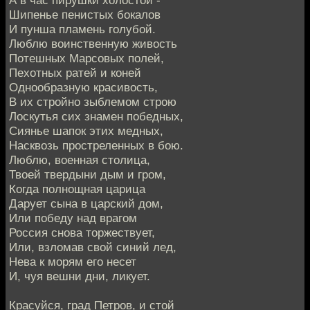
Шипенье пенистых бокалов
И пунша пламень голубой.
Люблю воинственную живость
Потешных Марсовых полей,
Пехотных ратей и коней
Однообразную красивость,
В их стройно зыблемом строю
Лоскутья сих знамен победных,
Сиянье шапок этих медных,
Насквозь простреленных в бою.
Люблю, военная столица,
Твоей твердыни дым и гром,
Когда полнощная царица
Дарует сына в царский дом,
Или победу над врагом
Россия снова торжествует,
Или, взломав свой синий лед,
Нева к морям его несет
И, чуя вешни дни, ликует.
Красуйся, град Петров, и стой