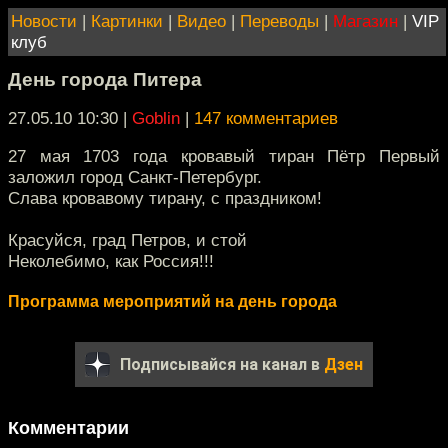
Новости
|
Картинки
|
Видео
|
Переводы
|
Магазин
|
VIP
клуб
День города Питера
27.05.10 10:30
|
Goblin
|
147 комментариев
27 мая 1703 года кровавый тиран Пётр Первый
заложил город Санкт-Петербург.
Слава кровавому тирану, с праздником!
Красуйся, град Петров, и стой
Неколебимо, как Россия!!!
Программа мероприятий на день города
Подписывайся на канал в
Дзен
Комментарии