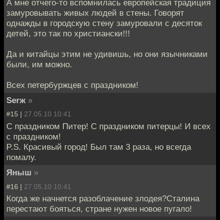
А мне отчего-то вспомнилась европейская традиция
замуровывать живых людей в стены. Говорят
однажды в городскую стену замуровали с десяток
детей, это так по христиански!!!
Да и китайцы этим не удивишь, но они язычниками
были, им можно.
Всех петербуржцев с праздником!
Serж
»
#15 |
27.05.10 10:41
C праздником Питер! С праздником питерцы! И всех
с праздником!
P.S. Красивый город! Был там 3 раза, но всегда
помалу.
Яныш
»
#16 |
27.05.10 10:41
Когда же начнется разоблачение злодея?Сталина
перестают бояться, стране нужен новое пугало!