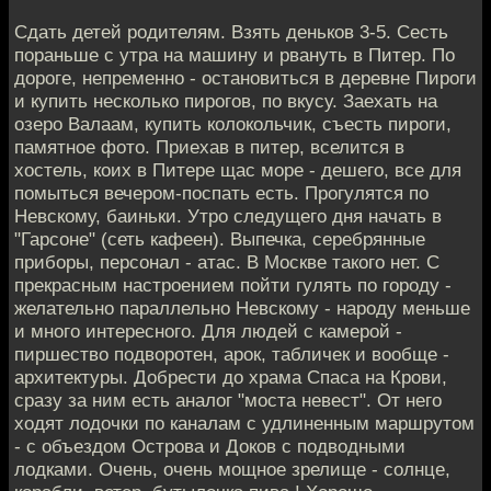
Сдать детей родителям. Взять деньков 3-5. Сесть
пораньше с утра на машину и рвануть в Питер. По
дороге, непременно - остановиться в деревне Пироги
и купить несколько пирогов, по вкусу. Заехать на
озеро Валаам, купить колокольчик, съесть пироги,
памятное фото. Приехав в питер, вселится в
хостель, коих в Питере щас море - дешего, все для
помыться вечером-поспать есть. Прогулятся по
Невскому, баиньки. Утро следущего дня начать в
"Гарсоне" (сеть кафеен). Выпечка, серебрянные
приборы, персонал - атас. В Москве такого нет. С
прекрасным настроением пойти гулять по городу -
желательно параллельно Невскому - народу меньше
и много интересного. Для людей с камерой -
пиршество подворотен, арок, табличек и вообще -
архитектуры. Добрести до храма Спаса на Крови,
сразу за ним есть аналог "моста невест". От него
ходят лодочки по каналам с удлиненным маршрутом
- с объездом Острова и Доков с подводными
лодками. Очень, очень мощное зрелище - солнце,