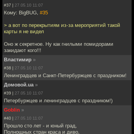
#37 |
27.05.10 11:07
Кому: BigBUG,
#35
> а вот по перекрытиям из-за мероприятий такой
карты я не видел
Оно ж секретное. Ну как гнилыми помидорами
закидают кого!!!
Властимир
»
#38 |
27.05.10 11:07
Ленинградцев и Санкт-Петербуржцев с праздником!
Домовой.ua
»
#39 |
27.05.10 11:07
Петербуржцев и ленинградцев с праздником!)
Goblin
»
#40 |
27.05.10 11:07
Прошло сто лет - и юный град,
Полнощных стран краса и диво,