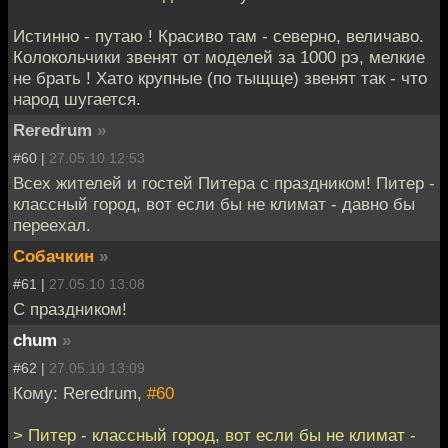
Истинно - путаю ! Красиво там - северно, величаво.
Колокольчики звенят от моделей за 1000 рэ, мелкие
не брать ! Хато крупные (по тыщще) звенят так - что
народ шугается.
Reredrum
»
#60 |
27.05.10 12:53
Всех жителей и гостей Питера с праздником! Питер -
классный город, вот если бы не климат - давно бы
переехал.
Собачкин
»
#61 |
27.05.10 13:08
С праздником!
chum
»
#62 |
27.05.10 13:09
Кому: Reredrum,
#60
> Питер - классный город, вот если бы не климат -