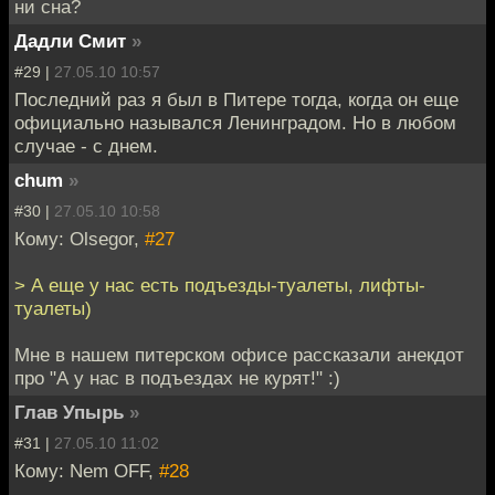
ни сна?
Дадли Смит
»
#29 |
27.05.10 10:57
Последний раз я был в Питере тогда, когда он еще
официально назывался Ленинградом. Но в любом
случае - с днем.
chum
»
#30 |
27.05.10 10:58
Кому: Olsegor,
#27
> А еще у нас есть подъезды-туалеты, лифты-
туалеты)
Мне в нашем питерском офисе рассказали анекдот
про "А у нас в подъездах не курят!" :)
Глав Упырь
»
#31 |
27.05.10 11:02
Кому: Nem OFF,
#28