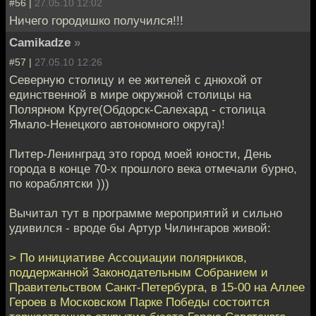
#56 |
27.05.10 12:02
Ничего городишко получился!!!
Camikadze
»
#57 |
27.05.10 12:26
Северную столицу и ее жителей с днюхой от
единственной в мире окружной столицы на
Полярном Круге(Обдорск-Салехард - столица
Ямало-Ненецкого автономного округа)!
Питер-Ленинград это город моей юности, День
города в конце 70-х прошлого века отмечали бурно,
по кораблятски )))
Вычитал тут в программе мероприятий и сильно
удивился - вроде бы Артур Чилингаров живой:
> По инициативе Ассоциации полярников,
поддержанной Законодательным Собранием и
Правительством Санкт-Петербурга, в 15-00 на Аллее
Героев в Московском Парке Победы состоится