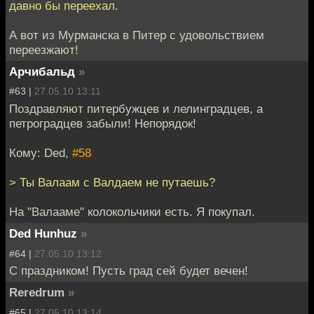
давно бы переехал.
А вот из Мурманска в Питер с удовольствием
переезжают!
Арчибальд
»
#63 |
27.05.10 13:11
Поздравляют питербужцев и лелинградцев, а
петроградцев забыли! Непорядок!
Кому: Ded,
#58
> Ты Валаам с Валдаем не путаешь?
На "Валааме" колокольчики есть. Я покупал.
Ded Hunhuz
»
#64 |
27.05.10 13:12
С праздником! Пусть град сей будет вечен!
Reredrum
»
#65 |
27.05.10 13:14