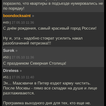
поразило, что квартиры в подъезде нумеровались не
по порядку!
boondocksaint
»
#49 |
27.05.10 11:36
С днём рождения, самый красивый город России!
Ну и, эта - надобно стократ усилить накал
разоблачений петризма!!!
Surok
»
#50 |
27.05.10 11:36
С праздником Северная Столица!
Direless
»
#51 |
27.05.10 11:40
Эх... Маасквичи в Питер ездют карму чистить.
После Москвы - пямо все складки на душе и лице
разглаживаются.
Программа выходного дня для тех, кто еще не.