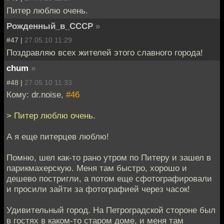
Питер люблю очень.
Рожденный_в_СССР
»
#47 |
27.05.10 11:29
Поздравляю всех жителей этого славного города!
chum
»
#48 |
27.05.10 11:33
Кому: dr.noise,
#46
> Питер люблю очень.
А я еще питерцев люблю!
Помню, шел как-то рано утром по Питеру и зашел в
парикмахерскую. Меня там быстро, хорошо и
дешево постригли, а потом еще сфотографировали
и просили зайти за фотографией через часок!
Удивительный город. На Петроградской стороне был
в гостях в каком-то старом доме, и меня там