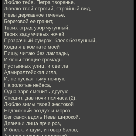
Люблю тебя, Петра творенье,
Люблю твой строгий, стройный вид,
Невы державное теченье,
Береговой ее гранит,
Твоих оград узор чугунный,
Твоих задумчивых ночей
Прозрачный сумрак, блеск безлунный,
Когда я в комнате моей
Пишу, читаю без лампады,
И ясны спящие громады
Пустынных улиц, и светла
Адмиралтейская игла,
И, не пуская тьму ночную
На золотые небеса,
Одна заря сменить другую
Спешит, дав ночи полчаса (2).
Люблю зимы твоей жестокой
Недвижный воздух и мороз,
Бег санок вдоль Невы широкой,
Девичьи лица ярче роз,
И блеск, и шум, и говор балов,
А в час пирушки холостой -