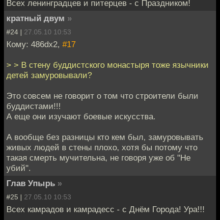
Всех ленинградцев и питерцев - с Праздником!
кратный двум
»
#24 |
27.05.10 10:53
Кому: 486dx2,
#17
> > В стену буддистского монастыря тоже язычники
детей замуровывали?
Это совсем не говорит о том что строители были
буддистами!!!
А еще они изучают боевые искусства.
А вообще без разницы кто кем был, замуровывать
живых людей в стены плохо, хотя бы потому что
такая смерть мучительна, не говоря уже об "Не
убий".
Глав Упырь
»
#25 |
27.05.10 10:53
Всех камрадов и камрадесс - с Днём Города! Ура!!!