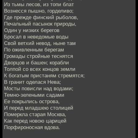
Из тьмы лесов, из топи блат
Вознесся пышно, горделиво;
Где прежде финский рыболов,
Печальный пасынок природы,
Один у низких берегов
Бросал в неведомые воды
Свой ветхий невод, ныне там
По оживленным берегам
Громады стройные теснятся
Дворцов и башен; корабли
Толпой со всех концов земли
К богатым пристаням стремятся;
В гранит оделася Нева;
Мосты повисли над водами;
Темно-зелеными садами
Ее покрылись острова,
И перед младшею столицей
Померкла старая Москва,
Как перед новою царицей
Порфироносная вдова.