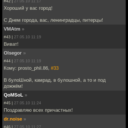
#42 |
27.05.10 11:17
Хороший у вас город!
С Днем города, вас, ленинградцы, питерцы!
VMAtm
»
#43 |
27.05.10 11:19
Виват!
Olsegor
»
#44 |
27.05.10 11:19
Кому: prosto_phil.86,
#33
В булоШной, камрад, в булошной, а то и под
дожжём!
QoMSoL
»
#45 |
27.05.10 11:24
Поздравляю всех причастных!
dr.noise
»
#46 |
27.05.10 11:27