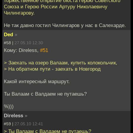
торжественное открытие бюста Герою Советского
Союза и Герою России Артуру Николаевичу
Чилингарову.
Не так давно гостил Чилингаров у нас в Салехарде.
Ded
»
#58 |
27.05.10 12:30
Кому: Direless,
#51
> Заехать на озеро Валаам, купить колокольчик,
> На обратном пути - заехать в Новгород
Какой интересный маршрут.
Ты Валаам с Валдаем не путаешь?
%)))
Direless
»
#59 |
27.05.10 12:41
> Ты Валаам с Валдаем не путаешь?