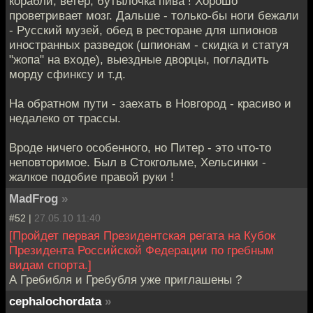
корабли, ветер, бутылочка пива ! Хорошо
проветривает мозг. Дальше - только-бы ноги бежали
- Русский музей, обед в ресторане для шпионов
иностранных разведок (шпионам - скидка и статуя
"жопа" на входе), выездные дворцы, погладить
морду сфинксу и т.д.
На обратном пути - заехать в Новгород - красиво и
недалеко от трассы.
Вроде ничего особенного, но Питер - это что-то
неповторимое. Был в Стокгольме, Хельсинки -
жалкое подобие правой руки !
MadFrog
»
#52 |
27.05.10 11:40
[Пройдет первая Президентская регата на Кубок
Президента Российской Федерации по гребным
видам спорта.]
А Гребибля и Гребубля уже приглашены ?
cephalochordata
»