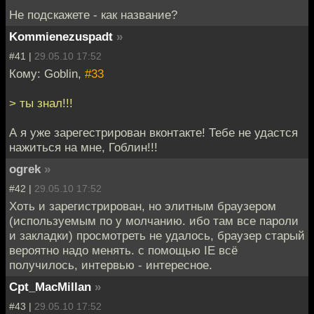
Не подскажете - как название?
Kommienezuspadt
»
#41 |
29.05.10 17:52
Кому: Goblin,
#33
> ты знал!!!
А я уже зарегестрирован вконтакте! Тебе не удастся
нажиться на мне, Гоблин!!!
ogrek
»
#42 |
29.05.10 17:52
Хоть и зарегистрирован, но элитным браузером
(используемым по у молчанию. ибо там все пароли
и закладки) просмотреть не удалось, браузер старый
вероятно надо менять. с помощью IE всё
получилось, интервью - интересное.
Cpt_MacMillan
»
#43 |
29.05.10 17:52