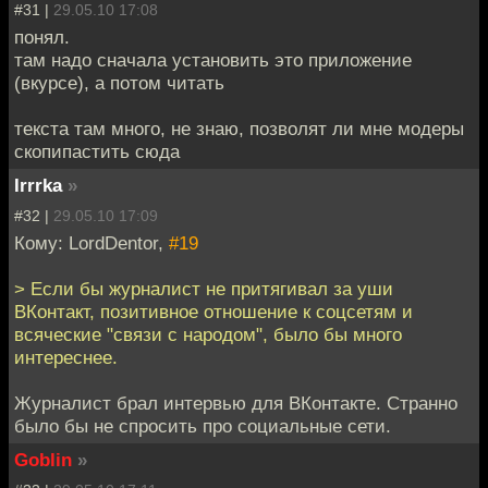
#31 |
29.05.10 17:08
понял.
там надо сначала установить это приложение
(вкурсе), а потом читать
текста там много, не знаю, позволят ли мне модеры
скопипастить сюда
Irrrka
»
#32 |
29.05.10 17:09
Кому: LordDentor,
#19
> Если бы журналист не притягивал за уши
ВКонтакт, позитивное отношение к соцсетям и
всяческие "связи с народом", было бы много
интереснее.
Журналист брал интервью для ВКонтакте. Странно
было бы не спросить про социальные сети.
Goblin
»