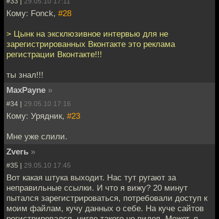
#33 |
29.05.10 17:11
Кому: Fonck,
#28
> Цынк на эксклюзивное интервью для не
зарегистрированных Вконтакте это реклама
регистрации Вконтакте!!!
ты знал!!!
MaxPayne
»
#34 |
29.05.10 17:16
Кому: Урядник,
#23
Мне уже слили.
Zverь
»
#35 |
29.05.10 17:45
Вот какая штука выходит. Нас тут ругают за
неправильные ссылки. И что я вижу? 20 минут
пытался зарегистрироваться, потребовали доступ к
моим файлам, кучу данных о себе. На куче сайтов
регистрировался, нигде такого не видел. Может, я