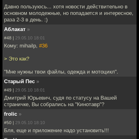
Давно пользуюсь... хотя новости действительно в
основном молодежные, но попадается и интересное,
раза 2-3 в день. :)
Аблакат
»
#48 |
29.05.10 18:01
Кому: mihailp,
#36
> Это как?
"Мне нужны твои файлы, одежда и мотоцикл".
Старый Пес
»
#49 |
29.05.10 18:01
Дмитрий Юрьевич, судя по статусу на Вашей
страничке, Вы собрались на "Кинотавр"?
frolic
»
#50 |
29.05.10 18:10
Бля, еще и приложение надо установить!!!