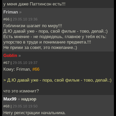
у меня даже Паттинсон есть!!!
Friman
»
#66 |
29.05.10 19:36
Гоблинизм шагает по миру!!!
Д.Ю давай уже - пора, свой фильм - тово, делай.:)
Есть мнение - не подведешь, главное у тебя есть:
упорство в труде и понимание предмета.!!!
Не прими за совет, это пожелание.;)
Goblin
»
#67 |
29.05.10 19:37
Кому: Friman,
#66
> Д.Ю давай уже - пора, свой фильм - тово, делай.:)
что это изменит?
Max99
»
надзор
#68 |
29.05.10 19:50
Нету регистрации начальника.