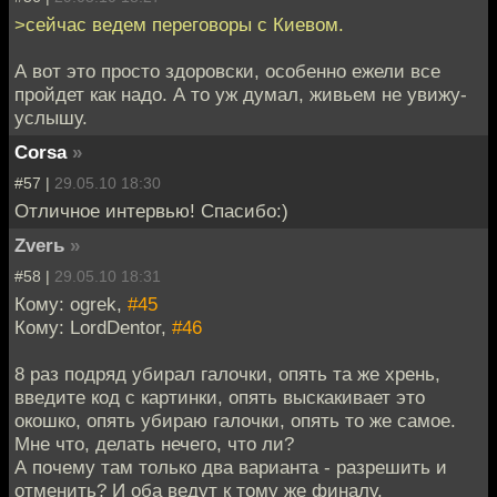
>сейчас ведем переговоры с Киевом.
А вот это просто здоровски, особенно ежели все
пройдет как надо. А то уж думал, живьем не увижу-
услышу.
Corsa
»
#57 |
29.05.10 18:30
Отличное интервью! Спасибо:)
Zverь
»
#58 |
29.05.10 18:31
Кому: ogrek,
#45
Кому: LordDentor,
#46
8 раз подряд убирал галочки, опять та же хрень,
введите код с картинки, опять выскакивает это
окошко, опять убираю галочки, опять то же самое.
Мне что, делать нечего, что ли?
А почему там только два варианта - разрешить и
отменить? И оба ведут к тому же финалу.