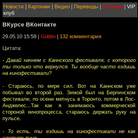
Новости
|
Картинки
|
Видео
|
Переводы
|
Магазин
|
VIP
клуб
ВКурсе ВКонтакте
29.05.10 15:59
|
Goblin
|
132 комментария
Цитата:
- Давай начнем с Каннского фестиваля, с которого
ты только что вернулся. Ты вообще часто ездишь
на кинофестивали?
- Стараюсь, по мере сил. Вот на Каннском уже
побывал во второй раз. Зимой был на Берлинском
фестивале, по осени метнусь в Торонто, потом в Лос-
Анджелес...Так как я занимаюсь коммерческой
стороной кинопроцесса, стараюсь держать руку на
пульсе.
- То есть, ты ездишь на кинофестивали не как
частное лицо.