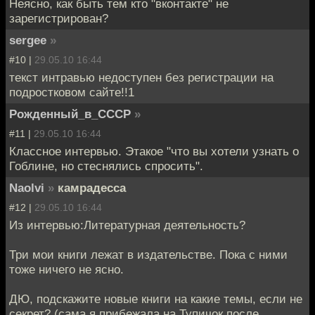
Неясно, как быть тем кто "вконтакте" не
зарегистрирован?
sergee
»
#10 |
29.05.10 16:44
текст интравью недоступен без регистрации на
подростковом сайте!!1
Рожденный_в_СССР
»
#11 |
29.05.10 16:44
Классное интервью. Этакое "что вы хотели узнать о
Гоблине, но стеснялись спросить".
Naolvi
»
камрадесса
#12 |
29.05.10 16:44
Из интервью:Литературная деятельность?
Три мои книги лежат в издательстве. Пока с ними
тоже ничего не ясно.
ДЮ, подскажите новые книги на какие темы, если не
секрет? (сама я прибежала на Тупичок после