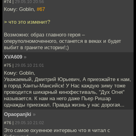
#74 |
29.05.10 20:56
Кому: Goblin,
#67
> что это изменит?
Возможно: образ главного героя –
оперуполномоченного, останется в веках и будет
выбит в граните истории!;)
XVA609
»
#75 |
29.05.10 21:01
Кому: Goblin,
Уважаемый, Дмитрий Юрьевич, А приезжайте к нам,
в город Ханты-Мансийск! У Нас каждую зиму тоже
проводится шикарный кинофестиваль, "Дух Огня"
называется. К нам на него даже Пьер Ришар
однажды приезжал. Правда жизнь у нас дорогая...
Opaopanjki
»
#76 |
29.05.10 21:02
Это самое охуенное интервью что я читал с