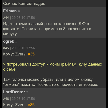
Сейчас Контакт падет.
Friman
»
#44 |
29.05.10 17:56
Идет стремительный рост поклонников ДЮ в
контакте. Посчитал - примерно 3 поклонника в
минуту.
ogrek
»
#45 |
29.05.10 17:56
Кому: Zverь,
#35
> потребовали доступ к моим файлам, кучу данных
о себе
Там галочки можно убрать, или в целом кнопку
"отмена" нажать. После этого прочесть интервью.
LordDentor
»
#46 |
29.05.10 17:56
Кому: Zverь,
#35