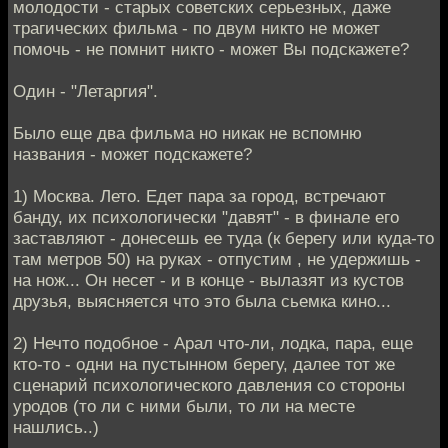
молодости - старых советских серьезных, даже
трагических фильма - по двум никто не может
помочь - не помнит никто - может Вы подскажете?
Один - "Летаргия".
Было еще два фильма но никак не вспомню
названия - может подскажете?
1) Москва. Лето. Едет пара за город, встречают
банду, их психологически "давят" - в финале его
заставляют - донесешь ее туда (к берегу или куда-то
там метров 50) на руках - отпустим , не удержишь -
на нож... Он несет - и в конце - вылазят из кустов
друзья, выясняется что это была сьемка кино...
2) Нечто подобное - Арал что-ли, лодка, пара, еще
кто-то - одни на пустынном берегу, далее тот же
сценарий психологическогo давления со стороны
уродов (то ли с ними были, то ли на месте
нашлись..)