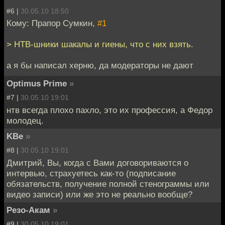
#6 |
30.05.10 18:50
Кому: Прапор Сумкин,
#1
> НТВ-шники шакалы и гиены, что с них взять.
а я бы написал херню, да модераторы не дают
Optimus Prime
»
#7 |
30.05.10 19:01
нтв всегда плохо пахло, это их профессия, а Федор
молодец.
KBe
»
#8 |
30.05.10 19:01
Дмитрий, Вы, когда с Вами договориваются о
интервью, страхуетесь как-то (подписание
обязательств, получение полной стенограммы или
видео записи) или же это не реально вообще?
Резо-Акам
»
#9 |
30.05.10 19:01