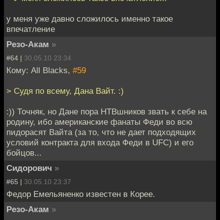
у меня уже давно сложилось именно такое
впечатление
Резо-Акам
»
#64 |
30.05.10 23:34
Кому: All Blacks,
#59
> Судя по всему, Дана Вайт. :)
:)) Точняк, но Дане пора НТВшников звать к себе на
родину, ибо американские фанаты Феди во всю
пидорасят Вайта (за то, что не дает подходящих
условий контракта для входа Феди в UFC) и его
бойцов...
Сидорович
»
#65 |
30.05.10 23:37
Федор Емельяненко известен в Корее.
Резо-Акам
»