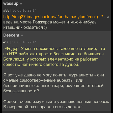
wassup
»
#55 |
30.05.10 22:14
http://img27.imageshack.us/i/arkhamasylumfedor.gif/
- а
ведь на месте Роджерса может и какой-нибудь
нтвешник оказаться :)
Descent
»
#56 |
30.05.10 22:14
>Фёдор: У меня сложилось такое впечатление, что
на НТВ работают просто бесстыжие, не боящиеся
Бога люди, у которых элементарно не работает
совесть, нет ничего святого за душой.
Я вот уже давно не могу понять: журналисты - они
смелые самоотверженные ебонаты, или
беспринципные алчные твари, охуевшие от своей
безнаказанности?
Федор - очень разумный и уравновешенный человек.
В очередной раз поражен его выдержке!