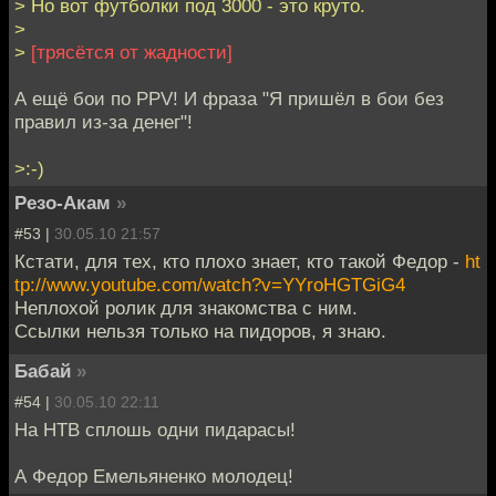
> Но вот футболки под 3000 - это круто.
>
>
[трясётся от жадности]
А ещё бои по PPV! И фраза "Я пришёл в бои без
правил из-за денег"!
>:-)
Резо-Акам
»
#53 |
30.05.10 21:57
Кстати, для тех, кто плохо знает, кто такой Федор -
ht
tp://www.youtube.com/watch?v=YYroHGTGiG4
Неплохой ролик для знакомства с ним.
Ссылки нельзя только на пидоров, я знаю.
Бабай
»
#54 |
30.05.10 22:11
На НТВ сплошь одни пидарасы!
А Федор Емельяненко молодец!