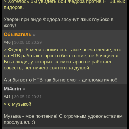
> Хотелось бы увидеть бой Фёдора против НТВшных
пидоров.
Уверен при виде Федора засунут язык глубоко в
жопу!
Обыватель
»
#40 |
30.05.10 20:29
> Фёдор: У меня сложилось такое впечатление, что
на НТВ работают просто бесстыжие, не боящиеся
Бога люди, у которых элементарно не работает
совесть, нет ничего святого за душой.
А я бы вот о НТВ так бы не смог - дипломатично!!
Mi4urin
»
#41 |
30.05.10 20:31
> с музыкой
Музыка - мое почтение! С огромным удовольствием
прослушал. :)