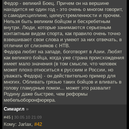
Федор - великий Боец. Причем он на вершине
находится не один год - это очень о многом говорит,
о самодисциплине, целеустремленности и прочем.
Нельзя быть великим бойцом и бесхребетным
внутри. Люди, которые занимаются серьезным
контактным видом спорта, как правило очень точно
взвешивают свои слова и умеют за них отвечать, в
отличии от слизняков с НТВ.
Федора любят на западе, боготворят в Азии. Любят
как великого бойца, когда уже страна происхождения
имеет мало значения (в том смысле, что человек
может плохо относиться к русским и России, но
уважать Федора) - он действительно пример для
многих. Обливать грязью таких бойцов и вливать в
голову гламурные помои... может это развалит
Родину даже быстрее, чем реформы
мебельоборонфюрера.
Симаргл
»
#45 |
30.05.10 21:09
Кому: Jarlax,
#42