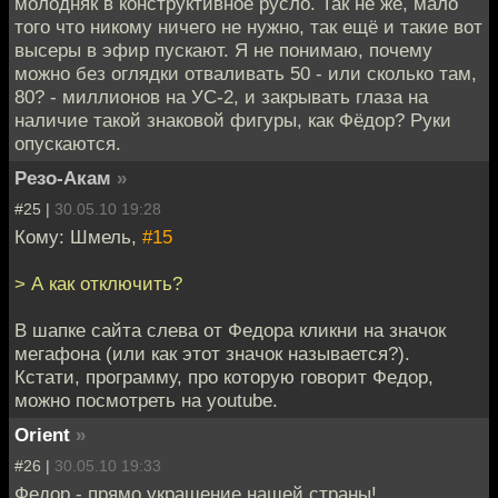
молодняк в конструктивное русло. Так не же, мало
того что никому ничего не нужно, так ещё и такие вот
высеры в эфир пускают. Я не понимаю, почему
можно без оглядки отваливать 50 - или сколько там,
80? - миллионов на УС-2, и закрывать глаза на
наличие такой знаковой фигуры, как Фёдор? Руки
опускаются.
Резо-Акам
»
#25 |
30.05.10 19:28
Кому: Шмель,
#15
> А как отключить?
В шапке сайта слева от Федора кликни на значок
мегафона (или как этот значок называется?).
Кстати, программу, про которую говорит Федор,
можно посмотреть на youtube.
Orient
»
#26 |
30.05.10 19:33
Федор - прямо украшение нашей страны!