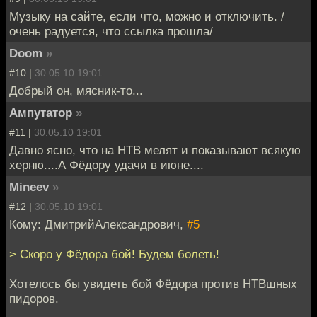
Музыку на сайте, если что, можно и отключить. /
очень радуется, что ссылка прошла/
Doom
»
#10 |
30.05.10 19:01
Добрый он, мясник-то...
Ампутатор
»
#11 |
30.05.10 19:01
Давно ясно, что на НТВ мелят и показывают всякую
херню....А Фёдору удачи в июне....
Mineev
»
#12 |
30.05.10 19:01
Кому: ДмитрийАлександрович,
#5
> Скоро у Фёдора бой! Будем болеть!
Хотелось бы увидеть бой Фёдора против НТВшных
пидоров.