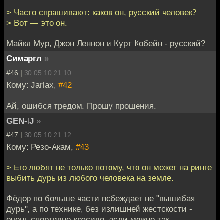
> Часто спрашивают: каков он, русский человек?
> Вот — это он.
Майкл Мур, Джон Леннон и Курт Кобейн - русский?
Симаргл
»
#46 |
30.05.10 21:10
Кому: Jarlax,
#42
Ай, ошибся тредом. Прошу прошения.
GEN-IJ
»
#47 |
30.05.10 21:12
Кому: Резо-Акам,
#43
> Его любят не только потому, что он может на ринге
выбить дурь из любого человека на земле.
Фёдор по больше части побеждает не "вышибая
дурь", а по технике, без излишней жестокости -
очень спортивно-красиво, если можно так