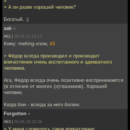
>
> А он разве хороший человек?
Богатый. :)
aak
»
#62 |
30.05.10 23:13
Кому: melting-snow,
#3
> Фёдор всегда производил и производит
впечатление очень воспитанного и адекватного
человека.
Ага, Фёдор всегда очень позитивно воспринимается
(в отличие от многих (н)твшников). Хороший
человек.
Когда бои - всегда за него болею.
Forgotten
»
#63 |
30.05.10 23:34
> У меня сложилось такое впечатление...