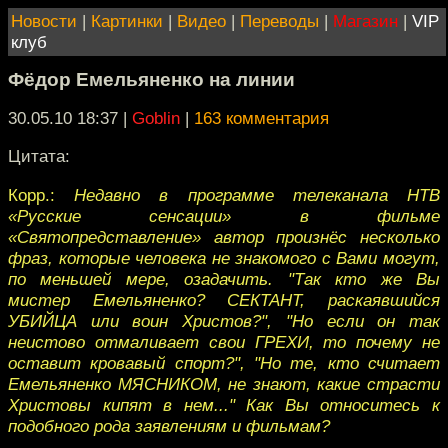
Новости
|
Картинки
|
Видео
|
Переводы
|
Магазин
|
VIP
клуб
Фёдор Емельяненко на линии
30.05.10 18:37
|
Goblin
|
163 комментария
Цитата:
Корр.:
Недавно в программе телеканала НТВ
«Русские сенсации» в фильме
«Святопредставление» автор произнёс несколько
фраз, которые человека не знакомого с Вами могут,
по меньшей мере, озадачить. "Так кто же Вы
мистер Емельяненко? СЕКТАНТ, раскаявшийся
УБИЙЦА или воин Христов?", "Но если он так
неистово отмаливает свои ГРЕХИ, то почему не
оставит кровавый спорт?", "Но те, кто считает
Емельяненко МЯСНИКОМ, не знают, какие страсти
Христовы кипят в нем..." Как Вы относитесь к
подобного рода заявлениям и фильмам?