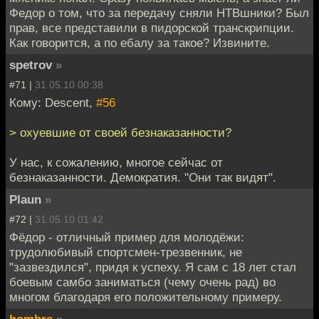
Федор о том, что за передачу сняли НТВшники? Был
прав, все представили в пидорской транскрипции.
Как говорится, а по ебалу за такое? Извините.
spetrov
»
#71 |
31.05.10 00:38
Кому: Descent,
#56
> охуевшие от своей безнаказанности?
У нас, к сожалению, многое сейчас от
безнаказанности. Демократия. "Они так видят".
Plaun
»
#72 |
31.05.10 01:42
Фёдор - отличный пример для молодёжи:
трудолюбивый спортсмен-трезвенник, не
"зазвездился", придя к успеху. Я сам с 18 лет стал
боевым самбо заниматься (чему очень рад) во
многом благодаря его положительному примеру.
hombre
»