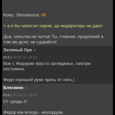
Кому: Shmalnozor,
#6
> а я бы написал херню, да модераторы не дают
Дык, попытка-не пытка! Ты, главное, продолжай в
том же духе, не сдавайся!
Зеленый Орк
»
#13 |
30.05.10 19:01
Бои с Федором просто загляденье, смотрю
постоянно.
Федя хороший руки прочь от него,)
Блюзмен
»
#14 |
30.05.10 19:02
От уроды ©
Фёдор как всегда - молодцом.