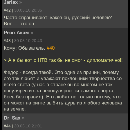
Jarlax
»
#42 |
30.05.10 20:35
Часто спрашивают: каков он, русский человек?
Вот — это он.
Резо-Акам
»
#43 |
30.05.10 20:43
Кому: Обыватель,
#40
> А я бы вот о НТВ так бы не смог - дипломатично!!
Федор - всегда такой. Это одна из причин, почему
его так любят и уважают поклонники творчества со
всего света (у нас в стране он во многом не так
популярен из-за непопулярности самого спорта,
боев без правил). Его любят не только потому, что
он может на ринге выбить дурь из любого человека
на земле.
Dr_Sax
»
#44 |
30.05.10 21:01