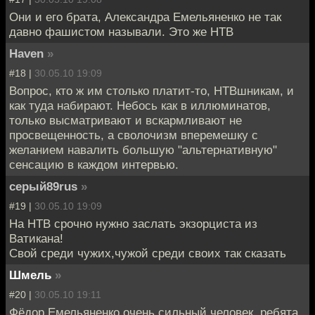
Они и его брата, Александра Емельяненко не так
давно фашистом называли. Это же НТВ
Haven
»
#18 |
30.05.10 19:09
Вопрос, кто ж им столько платит-то, НТВшникам, и
как туда набирают. Небось как в иллюминатов,
только высматривают и вскармливают не
просвещенность, а сволочизм вперемешку с
желанием навалить большую "альтернативную"
сенсацию в каждом интервью.
серый89rus
»
#19 |
30.05.10 19:09
На НТВ срочно нужно заслать экзорциста из
Ватикана!
Свой среди чужих,чужой среди своих так сказать
Шмель
»
#20 |
30.05.10 19:11
Фёдор Емельяненко очень сильный человек, ребята.