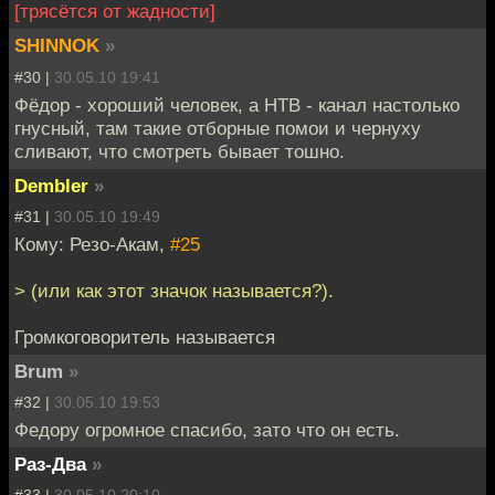
[трясётся от жадности]
SHINNOK
»
#30 |
30.05.10 19:41
Фёдор - хороший человек, а НТВ - канал настолько
гнусный, там такие отборные помои и чернуху
сливают, что смотреть бывает тошно.
Dembler
»
#31 |
30.05.10 19:49
Кому: Резо-Акам,
#25
> (или как этот значок называется?).
Громкоговоритель называется
Brum
»
#32 |
30.05.10 19:53
Федору огромное спасибо, зато что он есть.
Раз-Два
»
#33 |
30.05.10 20:10