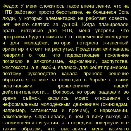
Фёдор: У меня сложилось такое впечатление, что на
НТВ работают просто бесстыжие, не боящиеся Бога
люди, у которых элементарно не работает совесть,
нет ничего святого за душой. Когда планировали
брать интервью для НТВ, меня уверяли, что
программа будет сниматься о современной молодёжи
и для молодёжи, которая потеряла жизненный
ориентир и стоит на распутье. Представители канала
говорили о том, что подрастающее поколение
погрязло в алкоголизме, наркомании, распутстве,
жестокости, а я, якобы, являюсь для ребят примером,
поэтому руководство канала приняло решение
обратиться ко мне за помощью в борьбе с этими
негативными проявлениями нашей
действительности… Вопросы, которые задавали во
время съёмок, касались моего отношения к
неформальным молодёжным движениям (скинхедам,
например, сатанистам и прочим), к наркомании,
алкоголизму. Спрашивали, в чём я вижу выход из
сложившейся ситуации, а в передаче повернули всё
таким образом, что выставили меня каким-то