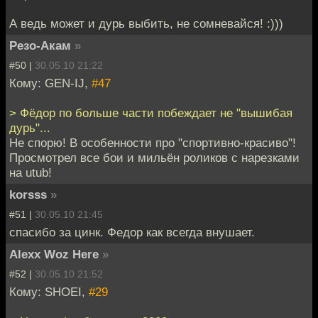
А ведь может и дурь выбить, не сомневайся! :)))
Резо-Акам
»
#50 |
30.05.10 21:22
Кому: GEN-IJ,
#47
> Фёдор по больше части побеждает не "вышибая
дурь"...
Не спорю! В особенности про "спортивно-красиво"!
Просмотрел все бои и мильён роликов с нарезками
на utub!
korsss
»
#51 |
30.05.10 21:45
спасибо за цинк. Федор как всегда внушает.
Alexx Woz Here
»
#52 |
30.05.10 21:52
Кому: SHOEI,
#29