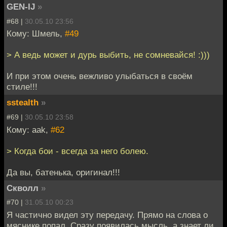
GEN-IJ
»
#68 |
30.05.10 23:56
Кому: Шмель,
#49
> А ведь может и дурь выбить, не сомневайся! :)))
И при этом очень вежливо улыбаться в своём
стиле!!!
sstealth
»
#69 |
30.05.10 23:58
Кому: aak,
#62
> Когда бои - всегда за него болею.
Да вы, батенька, оригинал!!!
Скволл
»
#70 |
31.05.10 00:23
Я частично видел эту передачу. Прямо на слова о
мяснике попал. Сразу появилась мысль, а знает ли