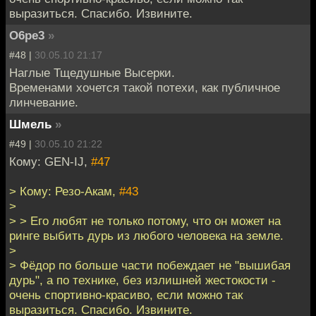
выразиться. Спасибо. Извините.
O6pe3
»
#48 |
30.05.10 21:17
Наглые Тщедушные Высерки.
Временами хочется такой потехи, как публичное
линчевание.
Шмель
»
#49 |
30.05.10 21:22
Кому: GEN-IJ,
#47
> Кому: Резо-Акам,
#43
>
> > Его любят не только потому, что он может на
ринге выбить дурь из любого человека на земле.
>
> Фёдор по больше части побеждает не "вышибая
дурь", а по технике, без излишней жестокости -
очень спортивно-красиво, если можно так
выразиться. Спасибо. Извините.