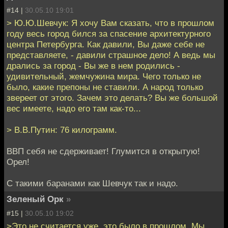
#14 |
30.05.10 19:01
> Ю.Ю.Шевчук: Я хочу Вам сказать, что в прошлом
году весь город бился за спасение архитектурного
центра Петербурга. Как давили, Вы даже себе не
представляете, - давили страшное дело! А ведь мы
дрались за город - Вы же в нем родились -
удивительный, жемчужина мира. Чего только не
было, какие препоны не ставили. А народ только
звереет от этого. Зачем это делать? Вы же большой
вес имеете, надо его там как-то...
> В.В.Путин: 76 килограмм.
ВВП себя не сдерживает! Глумится в открытую!
Орел!
С такими баранами как Шевчук так и надо.
Зеленый Орк
»
#15 |
30.05.10 19:02
>Это не считается уже, это было в прошлом. Мы