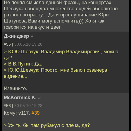
Не понял смысла данной фразы, на концертах
Шевчука наблюдал множество людей абсолютно
разного возрасту... Да и прослушивание Юры
Шатунова Вами могу вспомнить))) Хотя как
говорится на вкус и цвет
Джинджер
»
#55 |
30.05.10 19:28
> Ю.Ю.Шевчук: Владимир Владимирович, можно,
да?
> В.В.Путин: Да.
> Ю.Ю.Шевчук: Просто, мне было позавчера
видение...
Извините.
McKormick K.
»
#56 |
30.05.10 19:28
Кому: v117,
#39
> Уж ты бы там рубанул с плеча, да?