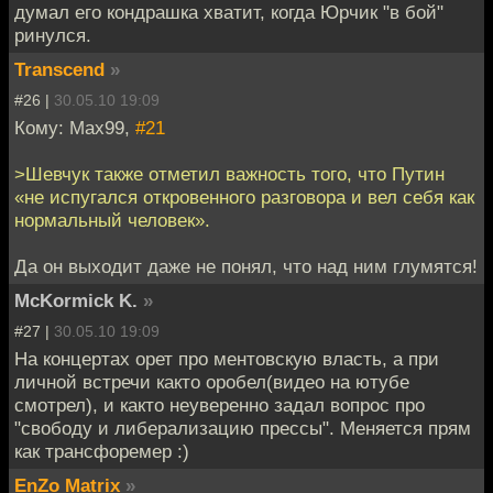
думал его кондрашка хватит, когда Юрчик "в бой"
ринулся.
Transcend
»
#26 |
30.05.10 19:09
Кому: Max99,
#21
>Шевчук также отметил важность того, что Путин
«не испугался откровенного разговора и вел себя как
нормальный человек».
Да он выходит даже не понял, что над ним глумятся!
McKormick K.
»
#27 |
30.05.10 19:09
На концертах орет про ментовскую власть, а при
личной встречи както оробел(видео на ютубе
смотрел), и както неуверенно задал вопрос про
"свободу и либерализацию прессы". Меняется прям
как трансфоремер :)
EnZo Matrix
»