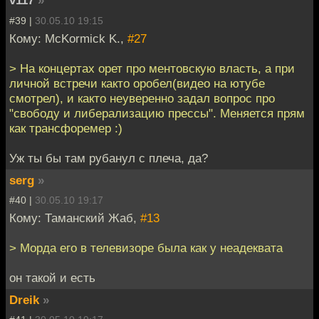
v117
»
#39 |
30.05.10 19:15
Кому: McKormick K.,
#27
> На концертах орет про ментовскую власть, а при
личной встречи както оробел(видео на ютубе
смотрел), и както неуверенно задал вопрос про
"свободу и либерализацию прессы". Меняется прям
как трансфоремер :)
Уж ты бы там рубанул с плеча, да?
serg
»
#40 |
30.05.10 19:17
Кому: Таманский Жаб,
#13
> Морда его в телевизоре была как у неадеквата
он такой и есть
Dreik
»