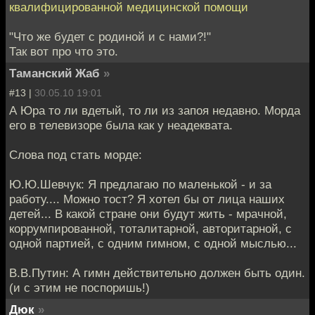
квалифицированной медицинской помощи
"Что же будет с родиной и с нами?!"
Так вот про что это.
Таманский Жаб
»
#13 |
30.05.10 19:01
А Юра то ли вдетый, то ли из запоя недавно. Морда
его в телевизоре была как у неадеквата.
Слова под стать морде:
Ю.Ю.Шевчук: Я предлагаю по маленькой - и за
работу.... Можно тост? Я хотел бы от лица наших
детей... В какой стране они будут жить - мрачной,
коррумпированной, тоталитарной, авторитарной, с
одной партией, с одним гимном, с одной мыслью...
В.В.Путин: А гимн действительно должен быть один.
(и с этим не поспоришь!)
Дюк
»