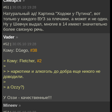
Симаргл
»
#51 |
30.05.10 19:28
Натуральный ад! Картина "Ходоки у Путина", вот
только у каждого ВУЗ за плечами, а может и не один.
Ну у Шевчук выдал, многие в 14 имеют значительно
более связную речь.
Vader
»
#52 |
30.05.10 19:28
Кому: D1ego,
#38
> Кому: Fletcher,
#2
>
> > наркотики и алкоголь до добра еще никого не
доводили.
>
> а Ozzy?)
У Оззи - качественные!!!
Mineev
»