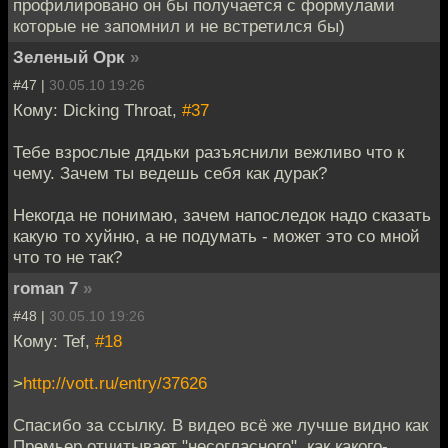
профилировано он бы получается с формулами
которые не запомнил и не встретился бы)
Зеленый Орк
»
#47 |
30.05.10 19:26
Кому: Dicking Throat,
#37
Тебе взрослые дядьки разъяснили вежливо что к
чему. Зачем ты ведешь себя как дурак?
Некогда не понимаю, зачем напоследок надо сказать
какую то хуйню, а не подумать - может это со мной
что то не так?
roman 7
»
#48 |
30.05.10 19:26
Кому: Tef,
#18
>
http://vott.ru/entry/37626
Спасибо за ссылку. В видео всё же лучше видно как
Премьер отчитывает "несогласного", как какого-