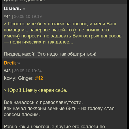
Шмель
»
#44 |
30.05.10 19:19
> Просто, мне был позавчера звонок, и меня Ваш
помощник, наверное, какой-то (я не помню его
имени) попросил не задавать Вам острых вопросов
— политических и так далее...
Пиздец какой! Это надо так обширяться!
Dreik
»
#45 |
30.05.10 19:24
Кому: Ginger,
#42
> Юрий Шевчук верен себе.
Все началось с православнутости.
Как начал поклоны земные бить - на голову стал
совсем плохим.
Равно как и некоторые другие его коллеги по