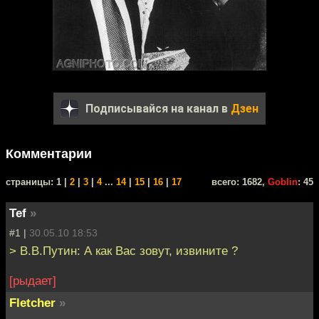
Подписывайся на канал в
Дзен
Комментарии
cтраницы: 1 |
2
|
3
|
4
...
14
|
15
|
16
|
17
всего: 1682,
Goblin
: 45
Tef
»
#1 |
30.05.10 18:53
> В.В.Путин: А как Вас зовут, извините ?
[рыдает]
Fletcher
»