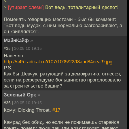
>
>
[утирает слезы]
Вот ведь, тоталитарный деспот!
Поменять говорящих местами - был бы коммент:
"Вот ведь мудак, с ним нормально разговаривают, а
он кривляется".
МайнКайф
»
#35 |
30.05.10 19:15
Навеяло
http://s45.radikal.ru/i107/1005/22/f8abd84eeaf9.jpg
P.S.
Как бы Шевчук, ратующий за демократию, отнесся,
если на референдуме большинство проголосовало
за строительство башни?
Зеленый Орк
»
#36 |
30.05.10 19:15
Кому: Dicking Throat,
#17
Камрад без обид, но если не понимаешь старайся
понять почему люди так или эдак говорят, делают.