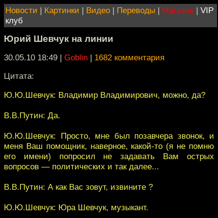
Новости
|
Картинки
|
Видео
|
Переводы
|
Магазин
|
VIP
клуб
Юрий Шевчук на линии
30.05.10 18:49
|
Goblin
|
1682 комментария
Цитата:
Ю.Ю.Шевчук: Владимир Владимирович, можно, да?
В.В.Путин: Да.
Ю.Ю.Шевчук: Просто, мне был позавчера звонок, и
меня Ваш помощник, наверное, какой-то (я не помню
его имени) попросил не задавать Вам острых
вопросов — политических и так далее...
В.В.Путин: А как Вас зовут, извините ?
Ю.Ю.Шевчук: Юра Шевчук, музыкант.