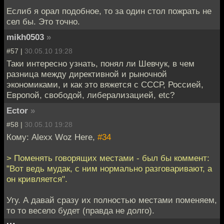
Еслиб я орал подобное, то за один стол пожрать не
сел бы. Это точно.
mikh0503
»
#57 |
30.05.10 19:28
Таки интересно узнать, понял ли Шевчук, в чем
разница между директивной и рыночной
экономиками, и как это вяжется с СССР, Россией,
Европой, свободой, либерализацией, etc?
Ector
»
#58 |
30.05.10 19:28
Кому: Alexx Woz Here,
#34
> Поменять говорящих местами - был бы коммент:
"Вот ведь мудак, с ним нормально разговаривают, а
он кривляется".
Угу. А давай сразу их полностью местами поменяем,
то то весело будет (правда не долго).