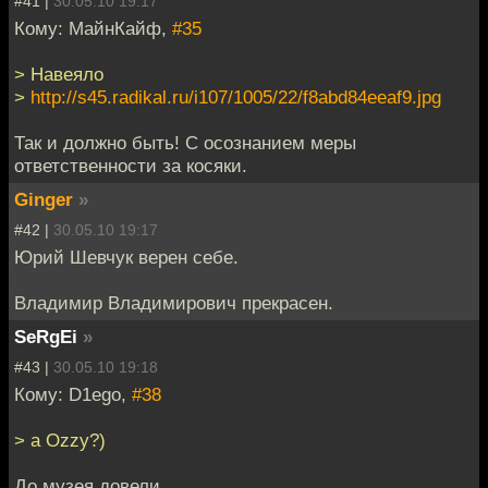
#41 |
30.05.10 19:17
Кому: МайнКайф,
#35
> Навеяло
>
http://s45.radikal.ru/i107/1005/22/f8abd84eeaf9.jpg
Так и должно быть! С осознанием меры
ответственности за косяки.
Ginger
»
#42 |
30.05.10 19:17
Юрий Шевчук верен себе.
Владимир Владимирович прекрасен.
SeRgEi
»
#43 |
30.05.10 19:18
Кому: D1ego,
#38
> а Ozzy?)
До музея довели..