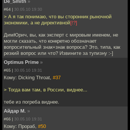
De_Smith
»
#64 |
30.05.10 19:30
> А я так понимаю, что вы сторонник рыночной
экономики, а не директивной
[!?]
ДимЮрич, вы, как эксперт с мировым именем, не
могли сказать, что конкретно обозначает
вопросительный знак+знак вопроса? Это, типа, как
резкий вопрос или что? Извините за тупизну :-]
Optimus Prime
»
#65 |
30.05.10 19:31
Кому: Dicking Throat,
#37
> Тогда вам там, в России, виднее...
тебе из погреба виднее.
Айдар М.
»
#66 |
30.05.10 19:31
Кому: Прораб,
#50