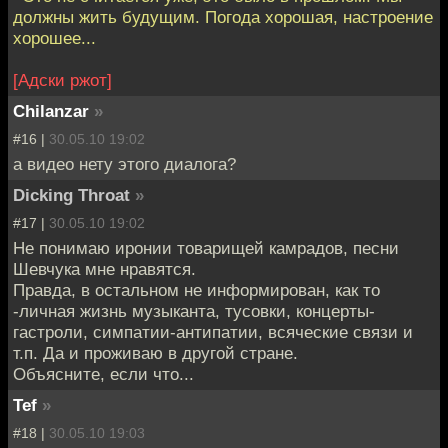
должны жить будущим. Погода хорошая, настроение
хорошее...
[Адски ржот]
Chilanzar
»
#16 |
30.05.10 19:02
а видео нету этого диалога?
Dicking Throat
»
#17 |
30.05.10 19:02
Не понимаю иронии товарищей камрадов, песни
Шевчука мне нравятся.
Правда, в остальном не информирован, как то
-личная жизнь музыканта, тусовки, концерты-
гастроли, симпатии-антипатии, всяческие связи и
т.п. Да и проживаю в другой стране.
Объясните, если что...
Tef
»
#18 |
30.05.10 19:03