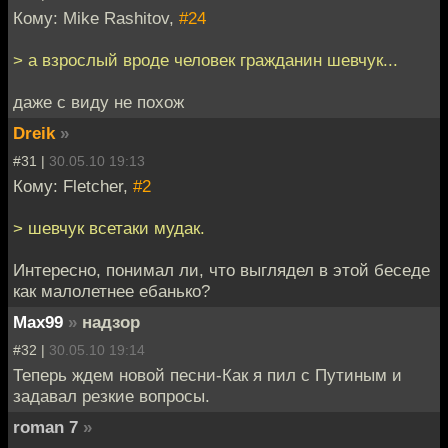
Кому: Mike Rashitov,
#24
> а взрослый вроде человек гражданин шевчук...
даже с виду не похож
Dreik
»
#31 |
30.05.10 19:13
Кому: Fletcher,
#2
> шевчук всетаки мудак.
Интересно, понимал ли, что выглядел в этой беседе
как малолетнее ебанько?
Max99
»
надзор
#32 |
30.05.10 19:14
Теперь ждем новой песни-Как я пил с Путиным и
задавал резкие вопросы.
roman 7
»