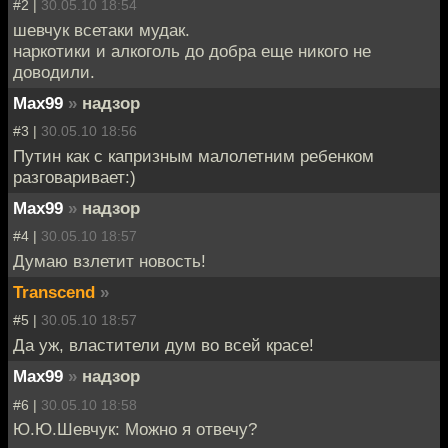
#2 |
30.05.10 18:54
шевчук всетаки мудак.
наркотики и алкоголь до добра еще никого не
доводили.
Max99
»
надзор
#3 |
30.05.10 18:56
Путин как с капризным малолетним ребенком
разговаривает:)
Max99
»
надзор
#4 |
30.05.10 18:57
Думаю взлетит новость!
Transcend
»
#5 |
30.05.10 18:57
Да уж, властители дум во всей красе!
Max99
»
надзор
#6 |
30.05.10 18:58
Ю.Ю.Шевчук: Можно я отвечу?