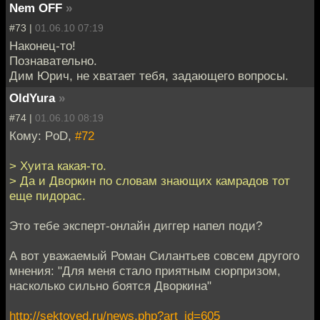
Nem OFF
»
#73 |
01.06.10 07:19
Наконец-то!
Познавательно.
Дим Юрич, не хватает тебя, задающего вопросы.
OldYura
»
#74 |
01.06.10 08:19
Кому: PoD,
#72
> Хуита какая-то.
> Да и Дворкин по словам знающих камрадов тот
еще пидорас.
Это тебе эксперт-онлайн диггер напел поди?
А вот уважаемый Роман Силантьев совсем другого
мнения: "Для меня стало приятным сюрпризом,
насколько сильно боятся Дворкина"
http://sektoved.ru/news.php?art_id=605