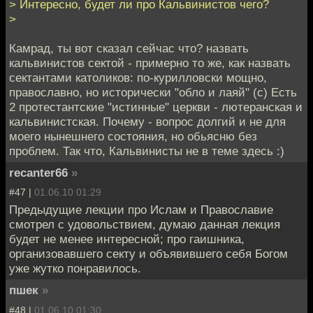
> Интересно, будет ли про Кальвинистов чего?
>
Камрад, ты вот сказал сейчас что? назвать
кальвинистов сектой - примерно то же, как назвать
сектантами католиков: по-курилловски мощно,
православно, но исторически "обло и лаяй" (с) Есть
2 протестантские "истинные" церкви - лютеранская и
кальвинистская. Почему - вопрос долгий и не для
моего нынешнего состояния, но обьясню без
проблем. Так что, Кальвинисты не в теме здесь :)
recanter66
»
#47 |
01.06.10 01:29
Предыдущие лекции про Ислам и Православие
смотрел с удовольствием, думаю данная лекция
будет не менее интересной; про гаишника,
организовавшего секту и объявившего себя Богом
уже жутко понравилось.
пшек
»
#48 |
01.06.10 01:30