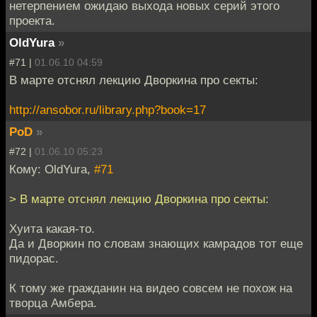
нетерпением ожидаю выхода новых серий этого
проекта.
OldYura
»
#71 |
01.06.10 04:59
В марте отснял лекцию Дворкина про секты:
http://ansobor.ru/library.php?book=17
PoD
»
#72 |
01.06.10 05:23
Кому: OldYura,
#71
> В марте отснял лекцию Дворкина про секты:
Хуита какая-то.
Да и Дворкин по словам знающих камрадов тот еще
пидорас.
К тому же гражданин на видео совсем не похож на
творца Амбера.