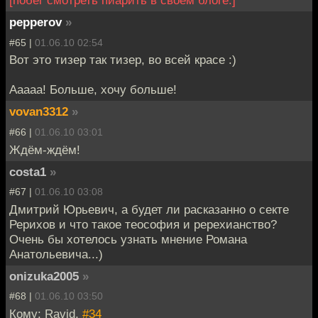
[побёг смотреть пиарить в своем блоге.]
pepperov
»
#65 |
01.06.10 02:54
Вот это тизер так тизер, во всей красе :)
Ааааа! Больше, хочу больше!
vovan3312
»
#66 |
01.06.10 03:01
Ждём-ждём!
costa1
»
#67 |
01.06.10 03:08
Дмитрий Юрьевич, а будет ли расказанно о секте
Рерихов и что такое теософия и ререхианство?
Очень бы хотелось узнать мнение Романа
Анатольевича...)
onizuka2005
»
#68 |
01.06.10 03:50
Кому: Ravid,
#34