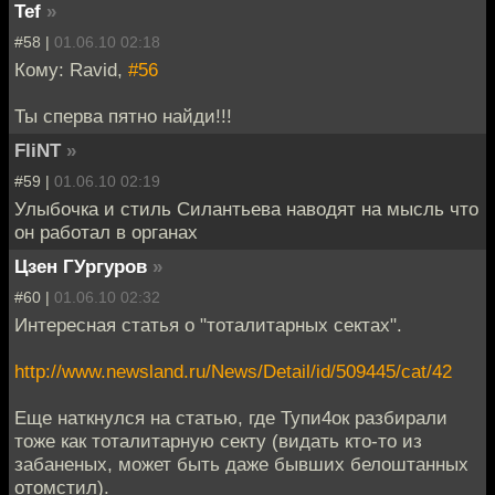
Tef
»
#58 |
01.06.10 02:18
Кому: Ravid,
#56
Ты сперва пятно найди!!!
FliNT
»
#59 |
01.06.10 02:19
Улыбочка и стиль Силантьева наводят на мысль что
он работал в органах
Цзен ГУргуров
»
#60 |
01.06.10 02:32
Интересная статья о "тоталитарных сектах".
http://www.newsland.ru/News/Detail/id/509445/cat/42
Еще наткнулся на статью, где Тупи4ок разбирали
тоже как тоталитарную секту (видать кто-то из
забаненых, может быть даже бывших белоштанных
отомстил).