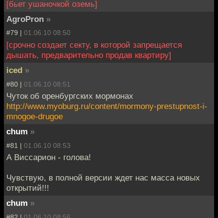
[бьет ушаночкой оземь]
AgroPron
»
#79 |
01.06.10 08:50
[срочно создает секту, в которой запрещается
дышать, предварительно продав квартиру]
iced
»
#80 |
01.06.10 08:51
Чуток об оренбургских мормонах
http://www.myoburg.ru/content/mormony-prestupnost-i-
mnogoe-drugoe
chum
»
#81 |
01.06.10 08:53
А Виссарион - голова!
Чувствую, в полной версии ждет нас масса новых
открытий!!!
chum
»
#82 |
01.06.10 08:56