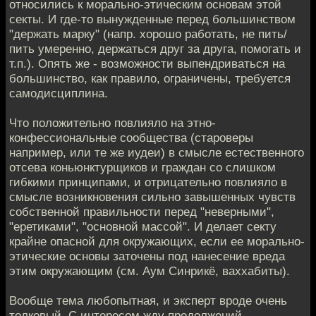
относились к морально-этическим основам этой
секты. И где-то вынужденные перед большинством
"держать марку" (напр. хорошо работать, не пить/
пить умеренно, держаться друг за друга, помогать и
т.п.). Опять же - возможности выпендриваться на
большинство, как правило, ограничены, требуется
самодисциплина.
Что положительно повлияло на этно-
конфессиональные сообщества (староверы
например, или те же иудеи) в смысле естественного
отсева коньюнктурщиков и граждан со слишком
гибкими принципами, и отрицательно повлияло в
смысле возникновения сильно завышенных чувств
собственной правильности перед "неверными",
"еретиками", "основной массой". И делает секту
крайне опасной для окружающих, если ее морально-
этические основы заточены под нанесение вреда
этим окружающим (см. Аум Синрикё, ваххабиты).
Вообще тема любопытная, и эксперт вроде очень
толковый. С интересом жду продолжений.