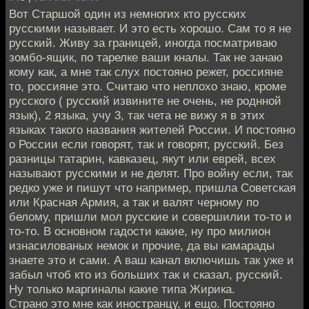
Вот Старшой один из немногих кто русских
русскими называет. И это есть хорошо. Сам то я не
русский. Живу за границей, иногда посматриваю
зомбо-ящик, по тарелке ваши кналы. Так не занаю
кому как, а мне так слух постояно режет, россияне
то, россияне это. Считаю что неплохо знаю, кроме
русского ( русский извините не очень, не роднной
язык), 2 языка, учу 3, так чета не вижу я в этих
языках такого названия жителей России. И постояно
о России если говорят, так и говорят, русский. Без
разницы татарин, кавказец, якут или еврей, всех
называют русскими и не делят. Про войну если, так
редко уже и пишут что например, пришла Советская
или Красная Армия, а так и валят черному по
белому, пришли мол русские и совершилии то-то и
то-то. В основном гадости какие, ну про милион
изнасилованых немок и прочие, да вы камарады
знаете это и сами. А ваш канал включишь так уже и
забыл чтоб кто из больших так и сказал, русский.
Ну только маргиналы какие типа Жирика.
Страно это мне как иностранцу, и ещо. Постояно