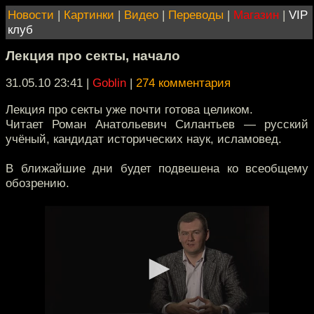
Новости
|
Картинки
|
Видео
|
Переводы
|
Магазин
|
VIP
клуб
Лекция про секты, начало
31.05.10 23:41
|
Goblin
|
274 комментария
Лекция про секты уже почти готова целиком.
Читает Роман Анатольевич Силантьев — русский
учёный, кандидат исторических наук, исламовед.
В ближайшие дни будет подвешена ко всеобщему
обозрению.