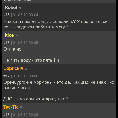
iRobot
»
#15 |
01.06.10 00:04
Нахрена нам китайцы лес валить? У нас вон свои
есть - задаром работать могут!
litios
»
#16 |
01.06.10 00:05
Отлично!
Не пить воду - это пять!! :)
Борисыч
»
#17 |
01.06.10 00:06
Оренбургские мормоны - это да. Как щас не знаю, но
раньше жгли.
Д.Ю., а чо сам из кадра ушёл?
Tac-Tic
»
#18 |
01.06.10 00:06