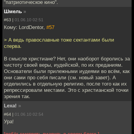
"патриотическое кино".
Шмель
»
#63 |
01.06.10 02:51
Кому: LordDentor,
#57
> А ведь православные тоже сектантами были
сперва.
В смысле христиане? Нет, они наоборот боролись за
чистоту своей веры, иудейской, по их преданиям.
Основатели были прилежными иудеями во всём, как
они сами про себя писали (см. новый завет). А
отделились в отдельную религию, после того как их
репрессировали местами. Это с христианской точки
зрения так.
Lexa!
»
#64 |
01.06.10 02:54
Ура!