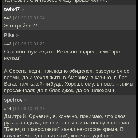
twix47
»
#42 |
01.06.10 01:04
Это трейлер?
Pike
»
#43 |
01.06.10 01:29
Спасибо, бум ждать. Реально бодрее, чем "про
ислам".
А Серега, поди, прилюдно обиделся, разругался со
всеми, да и уехал жить в Америку, в казино, в Лас-
Вегас там какой-нибудь. Хорошо ему, в покер – лямы
просаживает, да в блек-джек, да со шлюхами.
spetrov
»
#44 |
01.06.10 01:29
Дмитрий Юрьевич, я, конечно, понимаю, что своя
рука - владыка, но поиск ссылки на полную версию
"Бесед о православии" занял некоторое время. В
случае "Бесед про ислам", конечно, удобнее