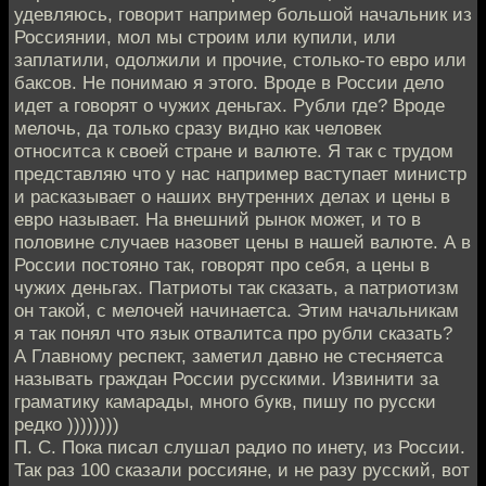
удевляюсь, говорит например большой начальник из
Россиянии, мол мы строим или купили, или
заплатили, одолжили и прочие, столько-то евро или
баксов. Не понимаю я этого. Вроде в России дело
идет а говорят о чужих деньгах. Рубли где? Вроде
мелочь, да только сразу видно как человек
относитса к своей стране и валюте. Я так с трудом
представляю что у нас например ваступает министр
и расказывает о наших внутренних делах и цены в
евро называет. На внешний рынок может, и то в
половине случаев назовет цены в нашей валюте. А в
России постояно так, говорят про себя, а цены в
чужих деньгах. Патриоты так сказать, а патриотизм
он такой, с мелочей начинаетса. Этим начальникам
я так понял что язык отвалитса про рубли сказать?
А Главному респект, заметил давно не стесняетса
называть граждан России русскими. Извинити за
граматику камарады, много букв, пишу по русски
редко ))))))))
П. С. Пока писал слушал радио по инету, из России.
Так раз 100 сказали россияне, и не разу русский, вот