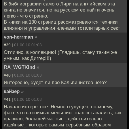
В библиографии самого Лири на английском эта
книга не значится, но на русском ее найти очень
легко - что странно.
В кники на 130 страниц рассматриваются техники
влияния и управления членами тоталитарных сект
von-herrman
»
#39 |
01.06.10 01:03
Отлично, в коллекцию! (Глядишь, стану таким же
умным, как Диггер!!!)
RA_WGTKind
»
#40 |
01.06.10 01:03
Интересно, будет ли про Кальвинистов чего?
кайзер
»
#41 |
01.06.10 01:03
Начало интересное. Немного упущен, по-моему,
факт, что в гонимых меньшинствах оставались, как
правило, большей частью _действительно
идейные_, которые самым серьёзным образом