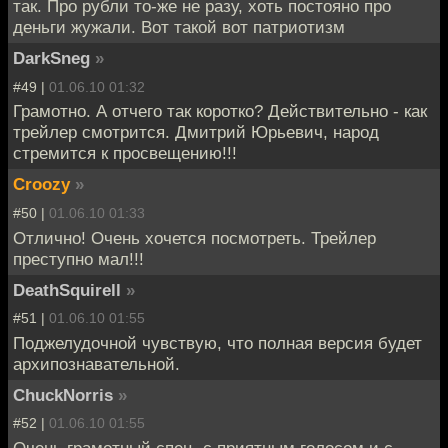
так. Про рубли то-же не разу, хоть постояно про
деньги жужали. Вот такой вот патриотизм
DarkSneg
»
#49 |
01.06.10 01:32
Грамотно. А отчего так коротко? Действительно - как
трейлер смотрится. Дмитрий Юрьевич, народ
стремится к просвещению!!!
Croozy
»
#50 |
01.06.10 01:33
Отлично! Очень хочется посмотреть. Трейлер
преступно мал!!!
DeathSquirell
»
#51 |
01.06.10 01:55
Поджелудочной чувствую, что полная версия будет
архипознавательной.
ChuckNorris
»
#52 |
01.06.10 01:55
Очень грамотный спец, с приятным голосом и с