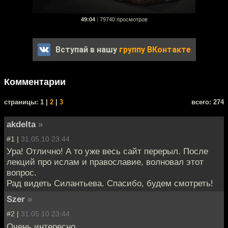
49:04
|
79740 просмотров
Вступай в нашу
группу ВКонтакте
Комментарии
cтраницы: 1 |
2
|
3
всего: 274
akdelta
»
#1 |
31.05.10 23:44
Ура! Отлично! А то уже весь сайт перерыл. После
лекций про ислам и православие, волновал этот
вопрос.
Рад видеть Силантьева. Спасибо, будем смотреть!
Szer
»
#2 |
31.05.10 23:44
Очень интересно.