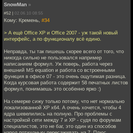
SnowMan
»
#52 |
02.06.10 08:55
Кому: Кремень,
#34
> А ещё Office XP и Office 2007 - уж такой новый
интерфейс, а по функционалу всё едино.
Неправда, ты так пишешь скорее всего от того, что
никогда сильно не пользовался например
написанием формул. Уж поверь, работа через
внешний MS equation и работа со встроенными
функция в офисе 07 - это очень ощутимая разница.
Когда курсовая работа содержит 58 печатных листов
формул, понимаешь это особенно ярко :)
На семерке сижу только потому, что нет нормально
локализованной XP x64. А очень хочется, чтобы 4
ядра шевелились на полную. Про проблемы с
настройкой сети между 7 и XP - судя по форумам
специалистов, это не баг, это один из способов
народ потихоньку пересаживать на 7. Плюс