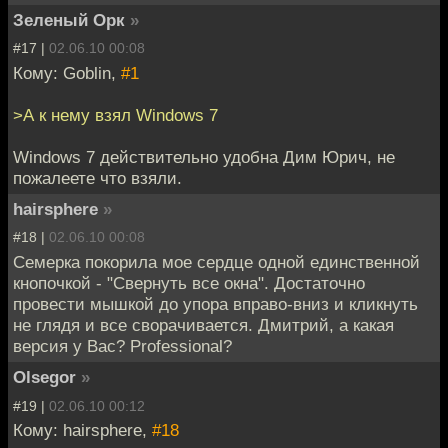
Зеленый Орк
»
#17 |
02.06.10 00:08
Кому: Goblin,
#1
>А к нему взял Windows 7
Windows 7 действительно удобна Дим Юрич, не
пожалеете что взяли.
hairsphere
»
#18 |
02.06.10 00:08
Семерка покорила мое сердце одной единственной
кнопочкой - "Свернуть все окна". Достаточно
провести мышкой до упора вправо-вниз и кликнуть
не глядя и все сворачивается. Дмитрий, а какая
версия у Вас? Professional?
Olsegor
»
#19 |
02.06.10 00:12
Кому: hairsphere,
#18