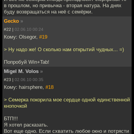
в прошлом, но привычка - вторая натура. На днях
буду возвращаться на неё с семёрки.
Gecko
»
#22 |
02.06.10 00:24
Кому: Olsegor,
#19
> Ну надо же! О сколько нам открытий чудных... =)
Попробуй Win+Tab!
Migel M. Volos
»
#23 |
02.06.10 00:35
Кому: hairsphere,
#18
> Семерка покорила мое сердце одной единственной
кнопочкой
БТП!!!
Я хотел расказать.
Вот еще одно. Если схватить любое окно и потрясти