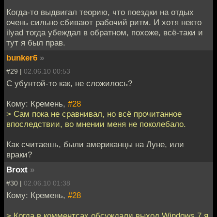
Когда-то выдвигал теорию, что поездки на отдых
очень сильно сбивают рабочий ритм. И хотя некто
ilyad тогда убеждал в обратном, похоже, всё-таки и
тут я был прав.
bunker6
»
#29 |
02.06.10 00:53
С убунтой-то как, не сложилось?
Кому: Кремень,
#28
> Сам пока не сравнивал, но всё прочитанное
впоследствии, во мнении меня не поколебало.
Как считаешь, были американцы на Луне, или
враки?
Broxt
»
#30 |
02.06.10 01:38
Кому: Кремень,
#28
> Когда в комментсах обсуждали выход Windows 7 я