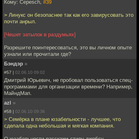
Кому: Cepesch,
#39
> Линукс он безопаснее так как его завирусовать это
почти анрыл.
[Чешет затылок в раздумьях]
Разрешите поинтересоваться, это вы личном опыте
узнали или прочитали где?
Бэндэр
»
#57 |
02.06.10 09:02
Дмитрий Юрьевич, не пробовал пользоваться спец-
программами для организации времени? Например,
МайндМап.
azl
»
#58 |
02.06.10 09:36
> Семёрка в плане юзабельности - лучшее, что
сделала одна небольшая и мягкая компания.
О юзабельности расскажи стиву джобсу.