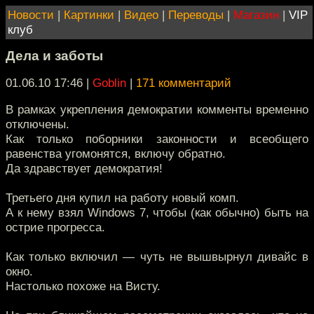
Новости
|
Картинки
|
Видео
|
Переводы
|
Магазин
|
VIP
клуб
Дела и заботы
01.06.10 17:46
|
Goblin
|
171 комментарий
В рамках укрепления демократии комменты временно
отключены.
Как только поборники законности и всеобщего
равенства угомонятся, включу обратно.
Да здравствует демократия!
Третьего дня купил на работу новый комп.
А к нему взял Windows 7, чтобы (как обычно) быть на
острие прогресса.
Как только включил — чуть не вышвырнул дивайс в
окно.
Настолько похоже на Висту.