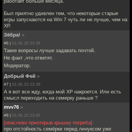
работает больше месяца.
Был приятно удивлен тем, что некоторые старые
игры запускаются на Win 7 чуть ли не лучше, чем на
ХР.
Зёбра!
»
#6 |
01.06.10 23:36
Такие вопросы лучше задавать почтой.
Не факт ,что ответят.
Модератор.
Добрый Фей
»
#7 |
01.06.10 23:39
А я вот все жду, когда мой ХР накроется. Или есть
смысл переходить на семерку раньше ?
mvv76
»
#8 |
01.06.10 23:45
[опасливо приоткрыв крышку погреба]
про отстойность семёрки перед линуксом уже