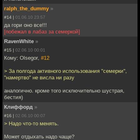
ralph_the_dummy
»
#14 |
01.06.10 23:57
да гори оно все!!!
[побежал в лабаз за семеркой]
RavenWhite
»
#15 |
02.06.10 00:01
Кому: Olsegor,
#12
> За полгода активного использования "семерки",
"намертво" не висла ни разу
аналогично. кроме того исключительно шустрая,
бестия)
Клиффорд
»
#16 |
02.06.10 00:07
> Надо что-то менять.
Может отдыхать надо чаще?