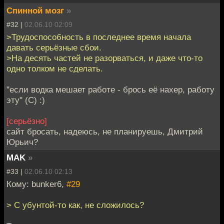
Спинной мозг
»
#32 |
02.06.10 02:09
>Трудоспособность в последнее время начала
давать серьёзные сбои.
>На десять частей не разорваться, и даже что-то
одно толком не сделать.
"если водка мешает работе - брось её нахер, работу
эту" (С) :)
[серьёзно]
сайт бросать, надеюсь, не планируешь, Дмитрий
Юрьич?
MAK
»
#33 |
02.06.10 02:13
Кому: bunker6,
#29
> С убунтой-то как, не сложилось?