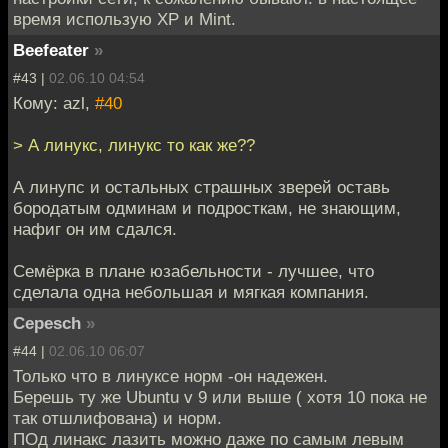
время использую XP и Mint.
Beefeater
»
#43 |
02.06.10 04:54
Кому: azl,
#40
> А линукс, линукс то как же??
А линупс и остальных страшных зверей оставь
бородатым одминам и подросткам, не знающим,
нафиг он им сдался.
Семёрка в плане юзабельности - лучшее, что
сделала одна небольшая и мягкая компания.
Cepesch
»
#44 |
02.06.10 06:07
Только что в линуксе норм -он надежен.
Берешь ту же Ubuntu v 9 или выше ( хотя 10 пока не
так отшлифована) и норм.
ПОд линакс лазить можно даже по самым левым