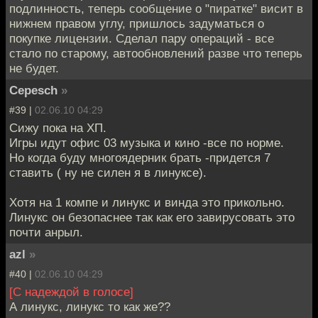
подлинность, теперь сообщение о "пиратке" висит в
нижнем правом углу, пришлось задуматься о
покупке лицензии. Сделал пару операций - все
стало по старому, автообновлений разве что теперь
не будет.
Cepesch
»
#39 |
02.06.10 04:29
Сижу пока на ХП.
Игры идут офис 03 музыка и кино -все по норме.
Но когда буду многоядерник брать -придется 7
ставить ( ну не силен я в линуксе).
Хотя на 1 компе и линукс и винда это прикольно.
Линукс он безопаснее так как его завирусовать это
почти анрыл.
azl
»
#40 |
02.06.10 04:29
[С надеждой в голосе]
А линукс, линукс то как же??