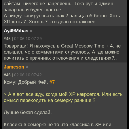
сайтам -ничего не нацеляешь. Тока рут и админ
запароль и будет щастье.
А винду завирусовать -как 2 пальца об бетон. Хоть
ХП хоть 7. Хотя в 7 это дело потолковее.
Ay49Mihas
»
#45 |
02.06.10 07:29
Товарищи! Я нахожусь в Great Moscow Time + 4, не
слышал, чо с комментами случалось. А где можно
почитать о причинах отключения и следствиях?..
Jameson
»
#46 |
02.06.10 07:42
Кому: Добрый Фей,
#7
> А я вот все жду, когда мой ХР накроется. Или есть
смысл переходить на семерку раньше ?
Лучше бекап сделай.
Класика в семерке не то что классика в XP или