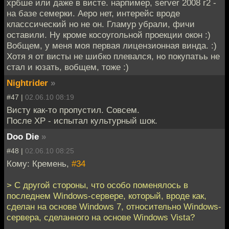
хрбше или даже в висте. нарпимер, server 2008 r2 -
на базе семерки. Аеро нет, интерейс вроде
класссический но не он. Гламур убрали, фичи
оставили. Ну кроме косоугольной проекции окон :)
Вобщем, у меня моя первая лицензионная винда. :)
Хотя я от висты не шибко плевался, но покупатьь не
стал и юзать, вобщем, тоже :)
Nightrider
»
#47 |
02.06.10 08:19
Висту как-то пропустил. Совсем.
После ХР - испытал культурный шок.
Doo Die
»
#48 |
02.06.10 08:25
Кому: Кремень,
#34
> С другой стороны, что особо поменялось в
последнем Windows-сервере, который, вроде как,
сделан на основе Windows 7, относительно Windows-
сервера, сделанного на основе Windows Vista?