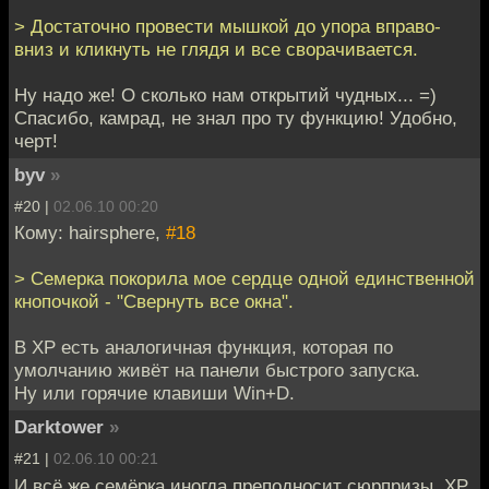
> Достаточно провести мышкой до упора вправо-
вниз и кликнуть не глядя и все сворачивается.
Ну надо же! О сколько нам открытий чудных... =)
Спасибо, камрад, не знал про ту функцию! Удобно,
черт!
byv
»
#20 |
02.06.10 00:20
Кому: hairsphere,
#18
> Семерка покорила мое сердце одной единственной
кнопочкой - "Свернуть все окна".
В XP есть аналогичная функция, которая по
умолчанию живёт на панели быстрого запуска.
Ну или горячие клавиши Win+D.
Darktower
»
#21 |
02.06.10 00:21
И всё же семёрка иногда преподносит сюрпризы. XP