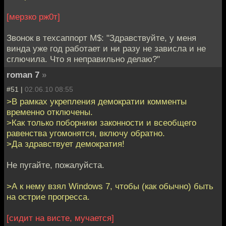
[мерзко рж0т]
Звонок в техсаппорт M$: "Здравствуйте, у меня
винда уже год работает и ни разу не зависла и не
сглючила. Что я неправильно делаю?"
roman 7
»
#51 |
02.06.10 08:55
>В рамках укрепления демократии комменты
временно отключены.
>Как только поборники законности и всеобщего
равенства угомонятся, включу обратно.
>Да здравствует демократия!
Не пугайте, пожалуйста.
>А к нему взял Windows 7, чтобы (как обычно) быть
на острие прогресса.
[сидит на висте, мучается]