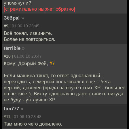
упомянули?
[стремительно ныряет обратно]
Зёбра!
»
#9 |
01.06.10 23:45
Всё понял, извините.
Более не повториться.
terrible
»
#10 |
01.06.10 23:47
Кому: Добрый Фей,
#7
Если машина тянет, то ответ однозначный -
переходить, семеркой пользовался еще с бета
версий, доволен (прада на ноуте стоит ХР - большее
он не тянет). Висту однозначно даже ставить никуда
не буду - уж лучше ХР
tim777
»
#11 |
01.06.10 23:48
Там много чего допилено.