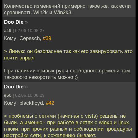
Количество изменений примерно такое же, как если
сравнивать Win2k и Win2k3.
Doo Die
»
#49 |
02.06.10 08:27
Кому: Cepesch,
#39
> Линукс он безопаснее так как его завирусовать это
почти анрыл
При наличии кривых рук и свободного времени там
такоооого наворотить можно ;)
Doo Die
»
#50 |
02.06.10 08:29
Кому: blackfloyd,
#42
> проблемы с сетями (начиная с vista) решены не
были. а именно - при работе в сетях с winxp и linux.
глюки, при прочих равных и соблюдении процедуры
настройки сети, к сожалению бывают.