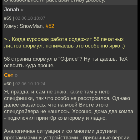
Jonah
»
#59 |
02.06.10 10:07
Кому: SnowMan,
#52
> . Когда курсовая работа содержит 58 печатных
листов формул, понимаешь это особенно ярко :)
58 страниц формул в "Офисе"? Ну ты даешь. TeX
освоить куда проще.
Сет
»
#60 |
02.06.10 10:24
Я, правда, и сам не знаю, какие там у него
спецфишки, так что особо не расстроился. Однако
далее оказалось, что на моей Висте этого
спецдрайвера не нашлось. Хорошо, дома два компа
- подключил принт0р ко второму и ладно.
Аналогичная ситуация и со многими другими
программами и устройствами - привычные версии