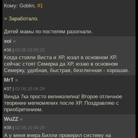
Кому: Goblin,
#1
> Заработало.
Детей мамы по постелям разогнали.
xoi
»
#36 |
02.06.10 03:22
Когда стояли Виста и ХР, юзал в основном ХР,
сейчас стоят Семерка да ХР, юзаю в основном
Семерку, удобная, быстрая, безглючная - хорошая.
MrT
»
#37 |
02.06.10 04:29
Винда 7ка просто великолепна! Второе отличное
творение мелкомягких после ХР. Поздравляю с
приобретением.
WuZZ
»
#38 |
02.06.10 04:29
А у меня вчера Билли проверил систему на