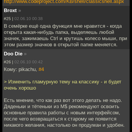
http://www.codeproject.com/KB/shell/classicshell.aspx
Broxt
»
#25 |
02.06.10 00:38
В семёрке ещё одна функция мне нравится - когда
открыта какая-нибудь папка, выделяешь любой
значек, зажимаешь Ctrl и крутишь колесо мыши, при
этом размер значков в открытой папке меняется.
Doo Die
»
#26 |
02.06.10 00:42
Кому: pikachu,
#4
> Изменить гламурную тему на классику - и будет
очень хорошо
Есть мнение, что как раз вот этого делать не надо.
Дяденьки и тётеньки из M$ рекомендуют освоить
основные правила работы с новым интерфейсом,
после чего возвращаться к старому не появится
никакого желания, настолько он продуман и удобен.