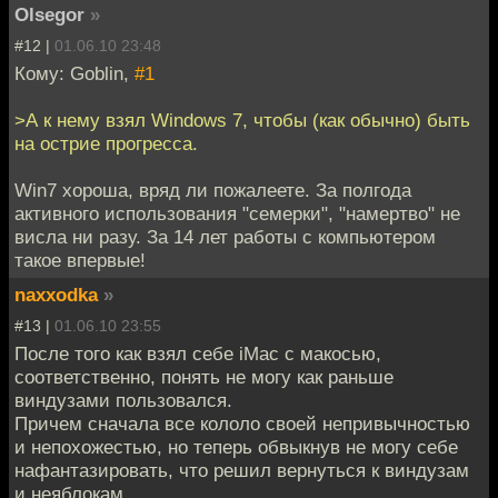
Olsegor
»
#12 |
01.06.10 23:48
Кому: Goblin,
#1
>А к нему взял Windows 7, чтобы (как обычно) быть
на острие прогресса.
Win7 хороша, вряд ли пожалеете. За полгода
активного использования "семерки", "намертво" не
висла ни разу. За 14 лет работы с компьютером
такое впервые!
naxxodka
»
#13 |
01.06.10 23:55
После того как взял себе iMac с макосью,
соответственно, понять не могу как раньше
виндузами пользовался.
Причем сначала все кололо своей непривычностью
и непохожестью, но теперь обвыкнув не могу себе
нафантазировать, что решил вернуться к виндузам
и неяблокам.