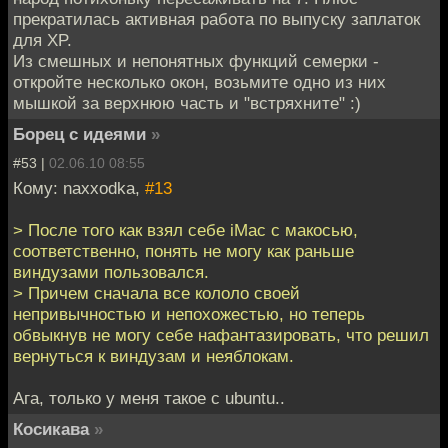
прекратилась активная работа по выпуску заплаток
для XP.
Из смешных и непонятных функций семерки -
откройте несколько окон, возьмите одно из них
мышкой за верхнюю часть и "встряхните" :)
Борец с идеями
»
#53 |
02.06.10 08:55
Кому: naxxodka,
#13
> После того как взял себе iMac с макосью,
соответственно, понять не могу как раньше
виндузами пользовался.
> Причем сначала все кололо своей
непривычностью и непохожестью, но теперь
обвыкнув не могу себе нафантазировать, что решил
вернуться к виндузам и неяблокам.
Ага, только у меня такое с ubuntu..
Косикава
»