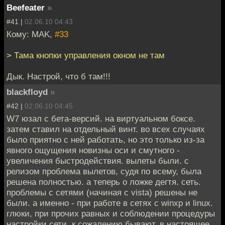
Beefeater
»
#41 |
02.06.10 04:43
Кому: MAK,
#33
> Тама кнопки управления окном не там
Дык. Настрой, что б там!!!
blackfloyd
»
#42 |
02.06.10 04:45
W7 юзал с бета-версий. на виртуальном боксе.
затем ставил на отдельный винт. во всех случаях
было приятно с ней работать, но это только из-за
явного ощущения новизны оси и смутного -
увеличения быстродействия. вылеты были. с
релизом проблема вылетов, судя по всему, была
решена полностью. а теперь о ложке дегтя. сеть.
проблемы с сетями (начиная с vista) решены не
были. а именно - при работе в сетях с winxp и linux.
глюки, при прочих равных и соблюдении процедуры
настройки сети, к сожалению бывают. в настоящее