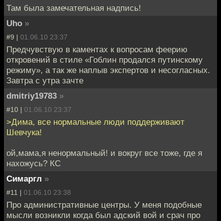
Там была замечательная надпись!
Uho
»
#9 |
01.06.10 23:37
Предчувствую в каментах к вопросам феерию
откровений в стиле «Гоблин продался путинскому
режиму», а так же наплыв экспертов и несогласных.
Завтра с утра зачтe
dmitriy19783
»
#10 |
01.06.10 23:37
>Дима, все нормальные люди поддерживают
Шевчука!
ой,мама,я ненормальный! и вокруг все тоже, где я
нахожусь? КС
Симаргл
»
#11 |
01.06.10 23:38
Про административные центры. У меня подобные
мысли возникли когда был адский вой и срач про