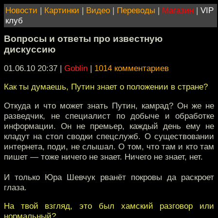
Новости
|
Картинки
|
Видео
|
Переводы
|
Магазин
|
VIP
клуб
Вопросы и ответы про известную
дискуссию
01.06.10 20:37
|
Goblin
|
1014 комментариев
Как ты думаешь, Путин знает о положении в стране?
Откуда и что может знать Путин, камрад? Он же не
разведчик, не специалист по добыче и обработке
информации. Он не премьер, каждый день ему не
кладут на стол сводки спецслужб. О существовании
интернета, поди, не слышал. О том, что там и кто там
пишет — тоже ничего не знает. Ничего не знает, нет.
И только Юра Шевчук рванёт покровы да раскроет
глаза.
На твой взгляд, это был хамский разговор или
нормальный?