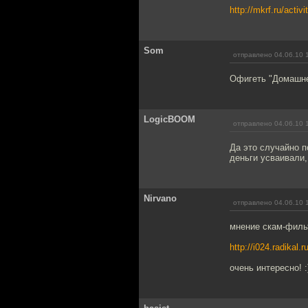
http://mkrf.ru/ac
Som
отправлено 04.06.10 
Офигеть "Домашне
LogicBOOM
отправлено 04.06.10 
Да это случайно 
деньги усваивали,
Nirvano
отправлено 04.06.10 
мнение скам-фильт
http://i024.radikal
очень интересно! :