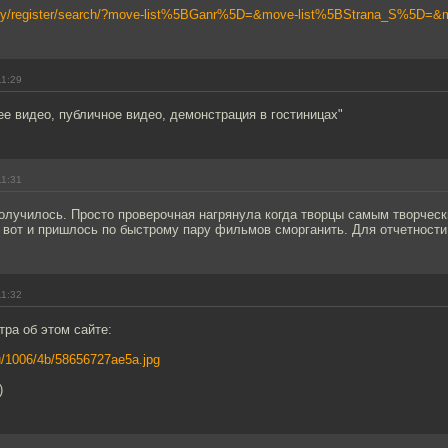
tivity/register/search/?move-list%5BGanr%5D=&move-list%5BStrana_S%5D=&m
11:29
е видео, публичное видео, демонстрация в гостиницах"
11:31
получилось. Просто проверочная нагрянула когда творцы самым творчес
 вот и пришлось по быстрому пару фильмов сморганить. Для отчетности
11:32
ра об этом сайте:
.ru/1006/4b/58656727ae5a.jpg
)