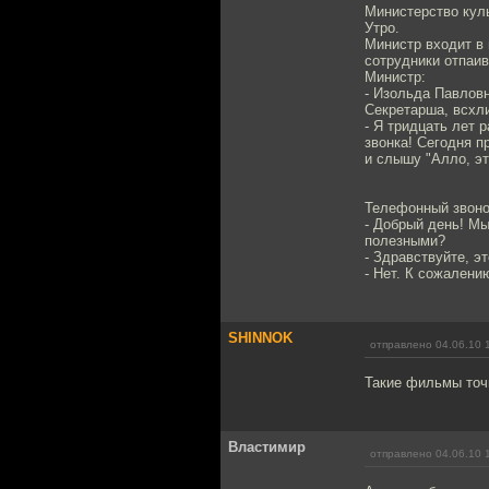
Министерство кул
Утро.
Министр входит в 
сотрудники отпаив
Министр:
- Изольда Павловн
Секретарша, всхли
- Я тридцать лет 
звонка! Сегодня п
и слышу "Алло, это
Телефонный звоно
- Добрый день! М
полезными?
- Здравствуйте, э
- Нет. К сожалени
SHINNOK
отправлено 04.06.10 
Такие фильмы точн
Властимир
отправлено 04.06.10 