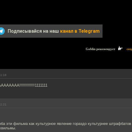
Подписывайся на наш
канал в Telegram
Goblin рекомендует
соз
11:18
АААА!!!!!!!!!!!!!1111111
11:21
оба эти фильма как культурное явление гораздо культурнее штрафбатов 
хвильмы.