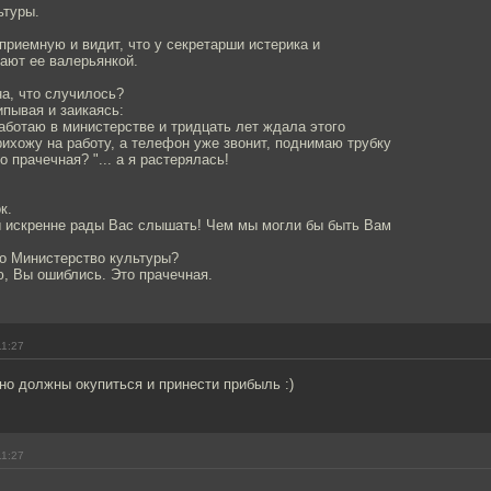
ьтуры.
приемную и видит, что у секретарши истерика и
ают ее валерьянкой.
а, что случилось?
пывая и заикаясь:
работаю в министерстве и тридцать лет ждала этого
рихожу на работу, а телефон уже звонит, поднимаю трубку
 прачечная? "... а я растерялась!
к.
ы искренне рады Вас слышать! Чем мы могли бы быть Вам
то Министерство культуры?
ю, Вы ошиблись. Это прачечная.
11:27
о должны окупиться и принести прибыль :)
11:27