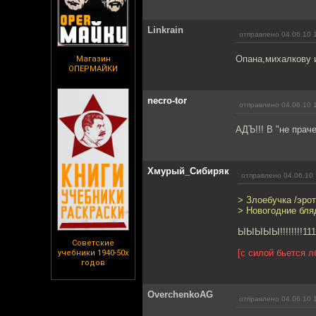
Linkrain
отправлено 04.06.10 
Опана,михалкову 
Магазин
ОПЕРМАЙКИ
necro-tor
отправлено 04.06.10 
АДЪ!!! В "не праче
Хмурый_Сибиряк
отправлено 04.06.10 
> Злоебучка /эро
> Новогодние бля
ЫЫЫЫЫ!!!!!!!!111
Советские
[с силой бьется л
учебники 1940-50х
годов
OverchenkoAG
отправлено 04.06.10 