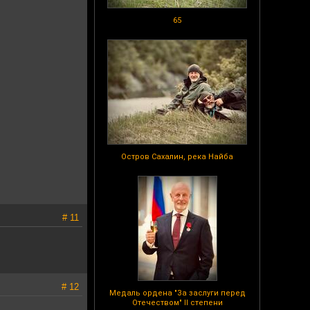
65
Остров Сахалин, река Найба
# 11
# 12
Медаль ордена "За заслуги перед
Отечеством" II степени