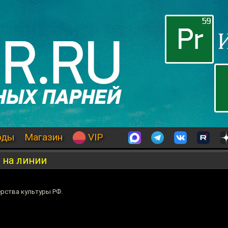
оды
Магазин
VIP
 на линии
рства культуры РФ.