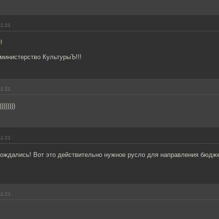
11:21
!
министерство КультурыЪ!!!
11:21
)))))))
11:21
дождались! Вот это действительно нужное русло для направления бюдже
11:21