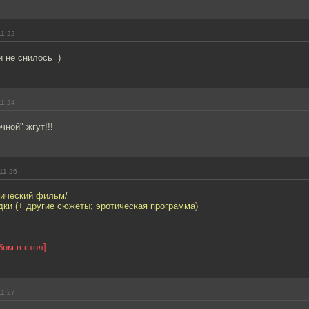
11:22
и не снилось=)
11:24
чной" жгут!!!
11:26
тический фильм/
дки (+ другие сюжеты; эротическая программа)
бом в стол]
11:27