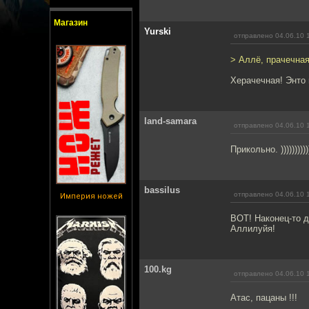
Магазин
Yurski
отправлено 04.06.10 
> Аллё, прачечная
Херачечная! Энто 
land-samara
отправлено 04.06.10 
Прикольно. )))))))))))
bassilus
отправлено 04.06.10 
Империя ножей
ВОТ! Наконец-то 
Аллилуйя!
100.kg
отправлено 04.06.10 
Атас, пацаны !!!