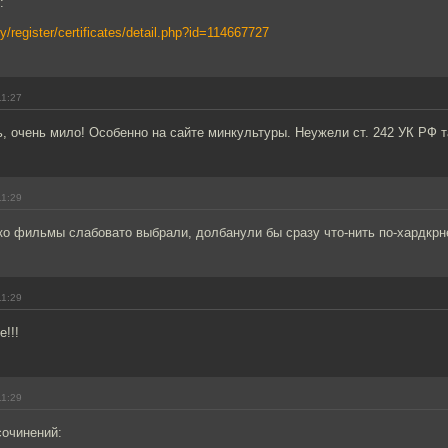
:
ity/register/certificates/detail.php?id=114667727
11:27
ь, очень мило! Особенно на сайте минкультуры. Неужели ст. 242 УК РФ 
11:29
ко фильмы слабовато выбрали, долбанули бы сразу что-нить по-хардкрн
11:29
е!!!
11:29
сочинений: