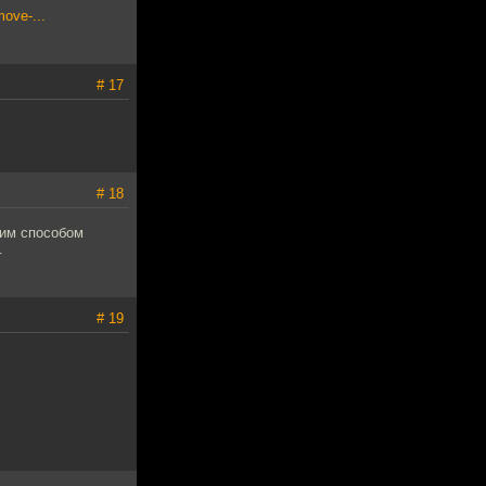
ove-...
# 17
# 18
ким способом
.
# 19