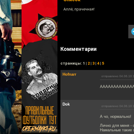
Аллё, прачечная!
Комментарии
cтраницы: 1 |
2
|
3
|
4
|
5
Hofnarr
отправлено 04.06.10 
АААААААААААААААА
Dok
отправлено 04.06.10 
А чо, нормально!
Лично для меня - 
Намальные такие 