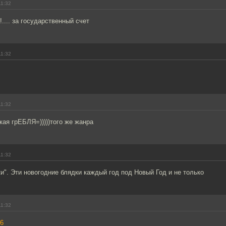
11:32
.... за государственный счет
11:32
11:32
ая грЕБЛЯ=)))))того же жанра
11:32
и". Эти новогодние блядки каждый год под Новый Год и не только
11:32
6