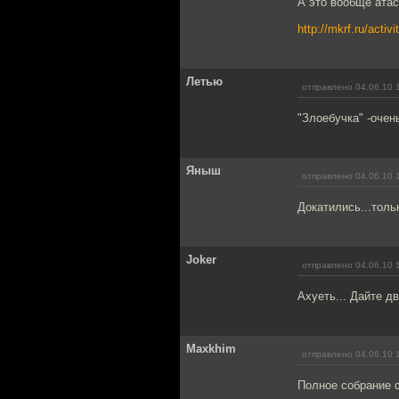
А это вообще атас
http://mkrf.ru/activ
Летью
отправлено 04.06.10 
"Злоебучка" -очен
Яныш
отправлено 04.06.10 
Докатились...толь
Joker
отправлено 04.06.10 
Ахуеть... Дайте дв
Maxkhim
отправлено 04.06.10 
Полное собрание 