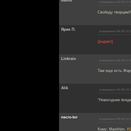
basist
отправлено 04.06.10 
Свободу творцам!!!
Ярик П.
отправлено 04.06.10 
[рыдает]
Linkrain
отправлено 04.06.10 
Там еще есть Жарк
Alik
отправлено 04.06.10 
"Новогодние блядк
necro-tor
отправлено 04.06.10 
Кому: Maxkhim,
#1