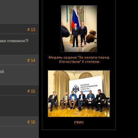
# 13
таки отменили?!
Медаль ордена "За заслуги перед
# 14
Отечеством" II степени
ей.
# 15
# 16
РВИО