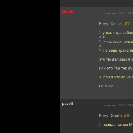
Goblin
отправлено 14.06.10 
Кому: Dimakl,
#11
> у нас страна бо
> >
> > часовых поясо
>
> Но ведь трансля
это ты делишься 
или это "ты так д
> Или я что-то не
не знаю
pavelt
отправлено 14.06.10 
Кому: Goblin,
#10
> правда, скоро М