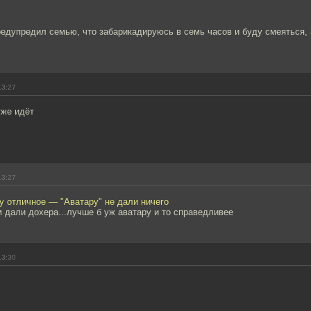
едупредил семью, что забарикадируюсь в семь часов и буду смеяться, 
13:27
уже идёт
13:27
у отличное — "Аватару" не дали ничего
м дали дохера...лучше б уж аватару и то справедливее
13:30