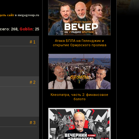
дать сайт
в megagroup.ru
сего: 268,
Goblin
: 25
Атака БПЛА на Геленджик и
# 1
открытие Ормузского пролива
# 2
Клеопатра, часть 2: финансовое
болото
# 3