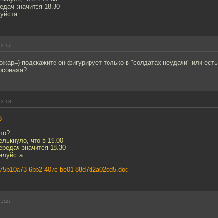
едач значится 18.30
уйста.
13:17
ожар=) подскажите он фигурирует только в "солдатах неудачи" или ес
ерсонажа?
13:18
3
ло?
елькнуло, что в 19.00
ередач значится 18.30
алуйста.
a/75b10a73-6bb2-407c-be01-88d7d2a02dd5.doc
13:27