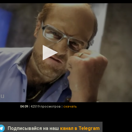
04:09
|
42519 просмотров
|
скачать
Подписывайся на наш
канал в Telegram