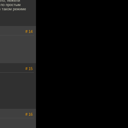
ело, нежели
о по простым
в таком режиме
# 14
# 15
# 16