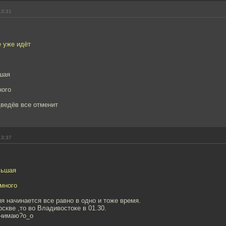
13:31
е уже идёт
шая
ного
дведёв все отменит
13:37
льшая
 много
я начинается все равно в одно и тоже время.
оскве ,то во Владивостоке в 01.30.
онимаю?о_о