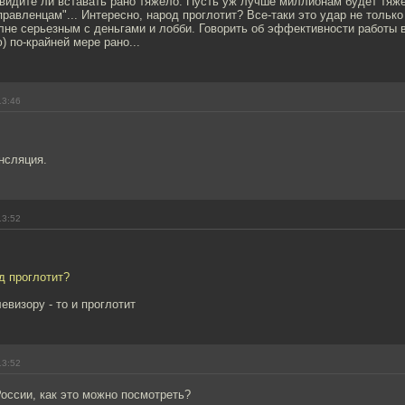
 видите ли вставать рано тяжело. Пусть уж лучше миллионам будет тяж
правленцам"... Интересно, народ проглотит? Все-таки это удар не тольк
лне серьезным с деньгами и лобби. Говорить об эффективности работы 
) по-крайней мере рано...
13:46
нсляция.
13:52
д проглотит?
евизору - то и проглотит
13:52
России, как это можно посмотреть?