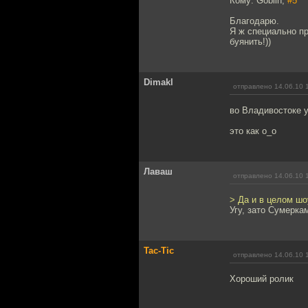
Кому: Goblin,
#5
Благодарю.
Я ж специально пр
буянить!))
Dimakl
отправлено 14.06.10 
во Владивостоке 
это как о_о
Лаваш
отправлено 14.06.10 
> Да и в целом шо
Угу, зато Сумерка
Tac-Tic
отправлено 14.06.10 
Хороший ролик