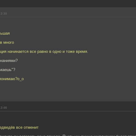
13:38
льшая
в много
ция начинается все равно в одно и тоже время.
знаниями?
умаешь"?
 понимаю?о_о
13:46
едведёв все отменит