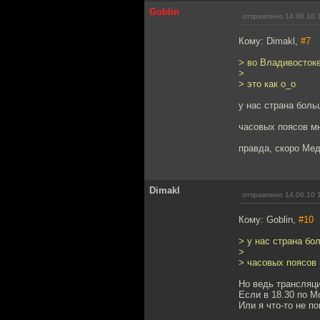
Goblin
отправлено 14.06.10 
Кому: Dimakl,
#7
> во Владивосток
>
> это как о_о
у нас страна боль
часовых поясов м
правда, скоро Ме
Dimakl
отправлено 14.06.10 
Кому: Goblin,
#10
> у нас страна бо
>
> часовых поясов
Но ведь трансляци
Если в 18.30 по М
Или я что-то не п