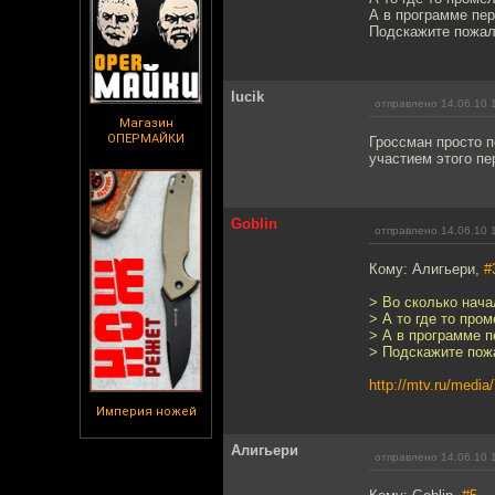
А в программе пер
Подскажите пожал
lucik
отправлено 14.06.10 
Магазин
ОПЕРМАЙКИ
Гроссман просто п
участием этого п
Goblin
отправлено 14.06.10 
Кому: Алигьери,
#
> Во сколько нача
> А то где то пром
> А в программе п
> Подскажите пож
http://mtv.ru/medi
Империя ножей
Алигьери
отправлено 14.06.10 