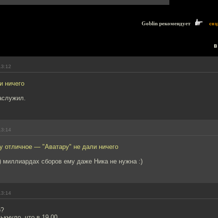
Goblin рекомендует
соз
в
13:12
и ничего
аслужил.
13:14
у отличное — "Аватару" не дали ничего
!!) миллиардах сборов ему даже Ника не нужна :)
13:14
о?
ькнуло, что в 19.00