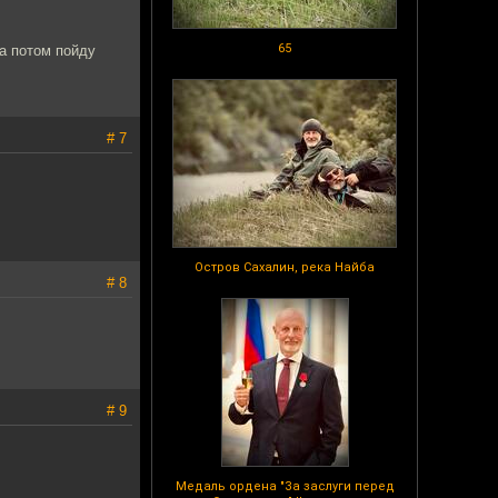
65
а потом пойду
# 7
Остров Сахалин, река Найба
# 8
# 9
Медаль ордена "За заслуги перед