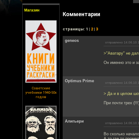
Магазин
Комментарии
cтраницы: 1 |
2
|
3
geneos
отправлено 14.06.10 
>"Аватару" не дал
Он именно это и з
Optimus Prime
отправлено 14.06.10 
Советские
учебники 1940-50х
> Да и в целом шо
годов
При почти трех (!
Алигьери
отправлено 14.06.10 
Во сколько начал
А то где то промел