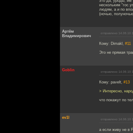
это да, уроды, им
нескольким "гос.у
людям, а и по впо
(ночью, полуночью
Артём
отправлено 14.06.10 
Владимирович
Кому: Dimakl,
#11
Это не прямая тра
Goblin
отправлено 14.06.10 
Кому: pavelt,
#13
> Интересно, наро
что покажут по тел
ev1l
отправлено 14.06.10 
а если живу не в 