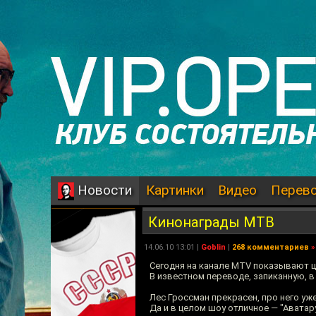
Картинки
Видео
Перев
Новости
Кинонаграды МТВ
14.06.10 13:01 |
Goblin
|
268 комментариев
»
Сегодня на канале MTV показывают ц
В известном переводе, запиканную, в 
Лес Гроссман прекрасен, про него у
Да и в целом шоу отличное — "Аватару