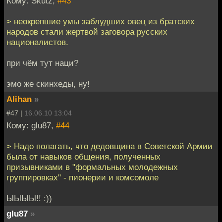
Кому: Skutz,
#43
> неокрепшие умы заблудших овец из братских
народов стали жертвой заговора русских
националистов.
при чём тут наци?
эмо же скинхеды, ну!
Alihan
»
#47 |
16.06.10 13:04
Кому: glu87,
#44
> Надо полагать, что дедовщина в Советской Армии
была от навыков общения, полученных
призывниками в "формальных молодежных
группировках" - пионерии и комсомоле
ЫЫЫЫ!! :))
glu87
»