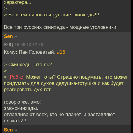
характера...
>
> Во всем виноваты русские скинхеды!!!
Все три русских скинхэда - мощные уголовники!
Sen
»
#26 |
16.06.10 12:36
Кому: Пан Головатый,
#16
> Скинхеды, что ль?
>
>
[Робко]
Может готы? Страшно подумать, что может
придумать для духов дедушка-готушка и как будет
реагировать дух-гот.
говорю же, эмо!
эмо-скинхэды.
отлавливают всех, кто не плачет, и заставляют
плакать!!!
Sen
»