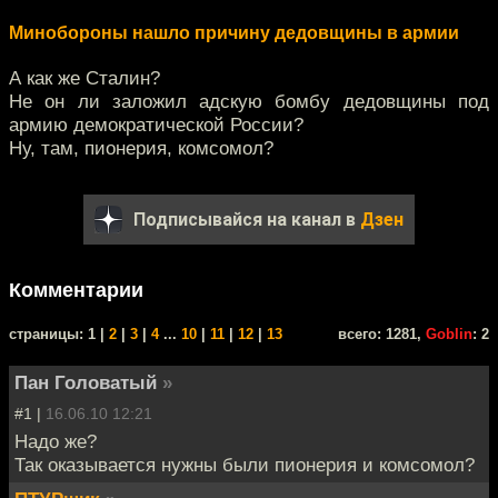
Минобороны нашло причину дедовщины в армии
А как же Сталин?
Не он ли заложил адскую бомбу дедовщины под
армию демократической России?
Ну, там, пионерия, комсомол?
Подписывайся на канал в
Дзен
Комментарии
cтраницы: 1 |
2
|
3
|
4
...
10
|
11
|
12
|
13
всего: 1281,
Goblin
: 2
Пан Головатый
»
#1 |
16.06.10 12:21
Надо же?
Так оказывается нужны были пионерия и комсомол?