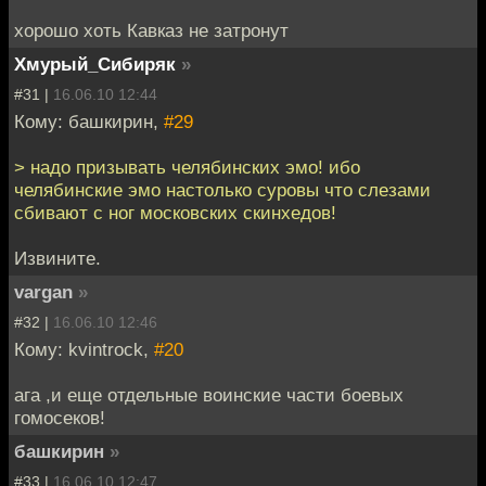
хорошо хоть Кавказ не затронут
Хмурый_Сибиряк
»
#31 |
16.06.10 12:44
Кому: башкирин,
#29
> надо призывать челябинских эмо! ибо
челябинские эмо настолько суровы что слезами
сбивают с ног московских скинхедов!
Извините.
vargan
»
#32 |
16.06.10 12:46
Кому: kvintrock,
#20
ага ,и еще отдельные воинские части боевых
гомосеков!
башкирин
»
#33 |
16.06.10 12:47