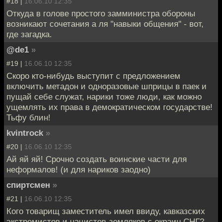
#18 |
16.06.10 12:35
Откуда в голове простого замминистра обороны
возникают сочетания а ля "навыки общения" - вот,
где загадка.
@de1
»
#19 |
16.06.10 12:35
Скоро кто-нибудь выступит с предложением
включить метадон и одноразовые шприцы в паек и
пущай себе служат, нарики тоже люди, как можно
ущемлять их права в демократическом государстве!
Тьфу блин!
kvintrock
»
#20 |
16.06.10 12:35
Ай яй яй! Срочно создать воинские части для
неформалов! (и для нариков заодно)
спиртсмен
»
#21 |
16.06.10 12:35
Кого товарищ заместитель имел ввиду, кавказских
экстремистов и нацистов-земляков с окраин СНГ?