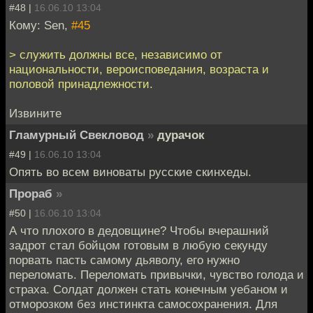
#48 |
16.06.10 13:04
Кому: Sen,
#45
> служить должны все, независимо от
национальности, вероисповедания, возраста и
половой принадлежности.
Извините
Гламурный Свекловод
»
дурачок
#49 |
16.06.10 13:04
Опять во всем виноваты русские скинхеды.
Прораб
»
#50 |
16.06.10 13:04
А что плохого в дедовщине? Чтобы вчерашний
задрот стал бойцом готовым в любую секунду
порвать пасть самому дьяволу, его нужно
переломать. Переломать привычки, чувство голода и
страха. Солдат должен стать конечным уебаном и
отморозком без инстинкта самосохранения. Для