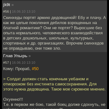
jk9t
»
#56 |
16.06.10 13:10
Скинхеды портят армию дедовщиной! Ебу и плачу. А
как же целые поколения дебилов взрощенных на
блатной романтике? Они не портят? Выросшие без
опыта нормального, человеческого взаимодействия
в детских дошкольных, школьных, культурных,
спортивных и др. организациях. Впрочем скинхедов
не оправдываю, они тоже зло.
Глав Упырь
»
#57 |
16.06.10 13:10
Кому: Прораб,
#50
> Солдат должен стать конечным уебаном и
отморозком без инстинкта самосохранения. Для
этого нужна дедовщина. Такое мое скромное мнение.
Охуенно!!!
Т.е. в первом же бою, такой боец долже сдохнуть, не