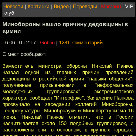
Новости
|
Картинки
|
Видео
|
Переводы
|
Магазин
|
VIP
клуб
Минобороны нашло причину дедовщины в
армии
16.06.10 12:17
|
Goblin
|
1281 комментарий
С мест сообщают:
Заместитель министра обороны Николай Панков
назвал одной из главных причин проявлений
дедовщины в российской армии "навыки общения",
полученные призывниками в "неформальных
молодежных группировках" экстремистского
характера, сообщает "Интерфакс". Заявление Панкова
прозвучало на заседании коллегий Минобороны,
Генпрокуратуры, Минобрнауки и Минспорттуризма 16
июня. Николай Панков отметил, что в России
насчитывается около 150 подобных группировок, и
расположены они, в основном, в крупных городах,
однако их влияние может распространиться и на