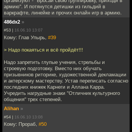
организуют - "Бросай свою группировку, приходи в
армию". И потянутся детишки из гильдий в
варкрафте, линейке и прочих онлайн игр в армию.
486dx2
»
#53 |
16.06.10 13:07
Кому: Глав Упырь,
#39
> Надо покаяться и всё пройдёт!!!
Надо запретить глупые учения, стрельбы и
строевую подготовку. Вместо них обучать
призывников риторике, художественной декламации
и актерскому мастерству. Устав переписать согласно
последних книжек Карнеги и Аллана Карра.
Учредить нагрудные знаки "Отличник культурного
общения" трех степеней.
Alihan
»
#54 |
16.06.10 13:08
Кому: Прораб,
#50