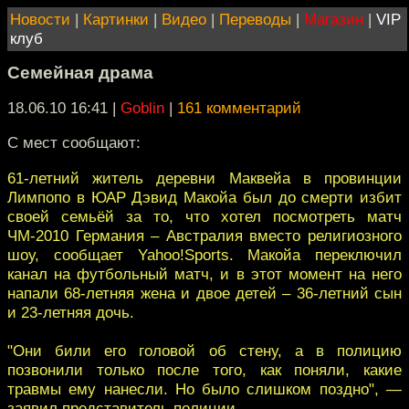
Новости
|
Картинки
|
Видео
|
Переводы
|
Магазин
|
VIP
клуб
Семейная драма
18.06.10 16:41
|
Goblin
|
161 комментарий
С мест сообщают:
61-летний житель деревни Маквейа в провинции
Лимпопо в ЮАР Дэвид Макойа был до смерти избит
своей семьёй за то, что хотел посмотреть матч
ЧМ-2010 Германия – Австралия вместо религиозного
шоу, сообщает Yahoo!Sports. Макойа переключил
канал на футбольный матч, и в этот момент на него
напали 68-летняя жена и двое детей – 36-летний сын
и 23-летняя дочь.
"Они били его головой об стену, а в полицию
позвонили только после того, как поняли, какие
травмы ему нанесли. Но было слишком поздно", —
заявил представитель полиции.