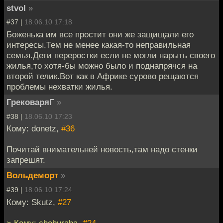
stvol
»
#37 |
18.06.10 17:18
Боженька им все простит они же защищали его
интересы.Тем не менее какая-то неправильная
семья.Дети переростки если не могли нарыть своего
жилья,то хотя-бы можно было и поднапрячся на
второй телик.Вот как в Африке сурово рещаются
проблемы нехватки жилья.
ГрековаряГ
»
#38 |
18.06.10 17:23
Кому: donetz,
#36
Почитай внимательней новость,там надо стенки
запрешят.
Вольдеморт
»
#39 |
18.06.10 17:24
Кому: Skutz,
#27
> Кому: cheburaha,
#24