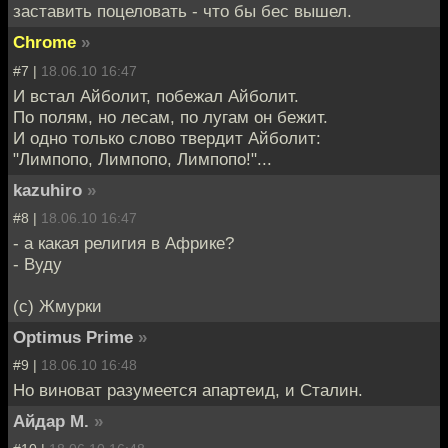
заставить поцеловать - что бы бес вышел.
Chrome
»
#7 |
18.06.10 16:47
И встал Айболит, побежал Айболит.
По полям, но лесам, по лугам он бежит.
И одно только слово твердит Айболит:
"Лимпопо, Лимпопо, Лимпопо!"...
kazuhiro
»
#8 |
18.06.10 16:47
- а какая религия в Африке?
- Вуду
(с) Жмурки
Optimus Prime
»
#9 |
18.06.10 16:48
Но виноват разумеется апартеид, и Сталин.
Айдар М.
»