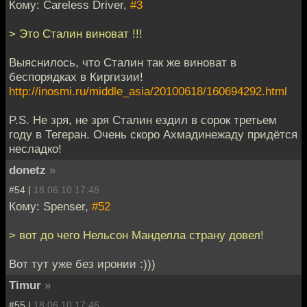
Кому: Careless Driver,
#3
> Это Сталин виноват !!!
Выяснилось, что Сталин так же виноват в
беспорядках в Киргизии!
http://inosmi.ru/middle_asia/20100618/160694292.html
P.S. Не зря, не зря Сталин ездил в сорок третьем
году в Тегеран. Очень скоро Ахмадинежаду придётся
несладко!
donetz
»
#54 |
18.06.10 17:46
Кому: Spenser,
#52
> вот до чего Нельсон Манделла страну довел!
Вот тут уже без иронии :)))
Timur
»
#55 |
18.06.10 17:46