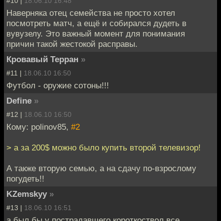
#10 |
18.06.10 16:48
Наверняка отец семейства не просто хотел
посмотреть матч, а ещё и собирался дудеть в
вувузелу. Это важный момент для понимания
причин такой жестокой расправы.
Кровавый Терран
»
#11 |
18.06.10 16:50
Футбол - оружие сотоны!!!
Define
»
#12 |
18.06.10 16:50
Кому: polinov85,
#2
> а за 200$ можно было купить второй телевизор!
А также вторую семью, а на сдачу по-взрослому
погудеть!!
KZemskyy
»
#13 |
18.06.10 16:51
а был бы у пострадавшего короткоствол все