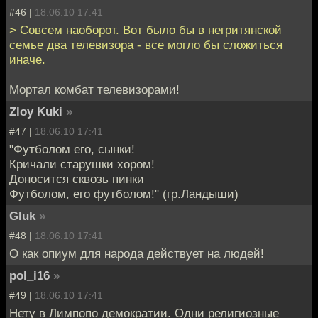
#46 |
18.06.10 17:41
> Совсем наоборот. Вот было бы в негритянской
семье два телевизора - все могло бы сложиться
иначе.
Мортал комбат телевизорами!
Zloy Kuki
»
#47 |
18.06.10 17:41
"Футболом его, сынки!
Кричали старушки хором!
Доносится сквозь пинки
Футболом, его футболом!" (гр.Ландыши)
Gluk
»
#48 |
18.06.10 17:41
О как опиум для народа действует на людей!
pol_i16
»
#49 |
18.06.10 17:41
Нету в Лимпопо демократии. Одни религиозные