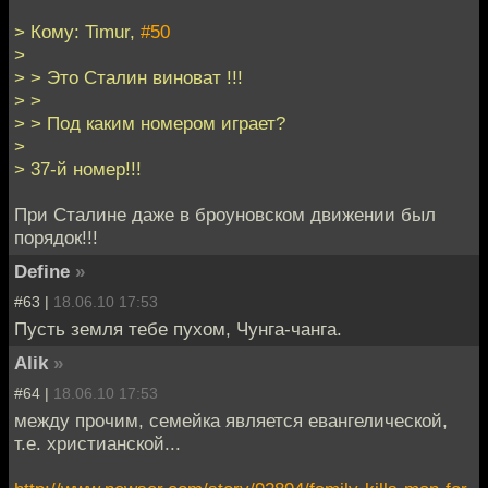
> Кому: Timur,
#50
>
> > Это Сталин виноват !!!
> >
> > Под каким номером играет?
>
> 37-й номер!!!
При Сталине даже в броуновском движении был
порядок!!!
Define
»
#63 |
18.06.10 17:53
Пусть земля тебе пухом, Чунга-чанга.
Alik
»
#64 |
18.06.10 17:53
между прочим, семейка является евангелической,
т.е. христианской...