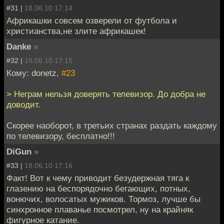
#31 |
18.06.10 17:14
Африкашки совсем озверели от футбола и
христианства,не злите африкашек!
Danke
»
#32 |
18.06.10 17:15
Кому: donetz,
#23
> Неграм нельзя доверять телевизор. До добра не
доводит.
Скорее наоборот, в третьих странах раздать каждому
по телевизору, бесплатно!!!
DiGun
»
#33 |
18.06.10 17:16
Факт! Вот к чему приводит безудержная тяга к
глазению на беспорядочно бегающих, потных,
вонючих, волосатых мужиков. Тормоз, лучше бы
синхронное плаванье посмотрел, ну на крайняк
фигурное катание.