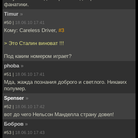
фанатики.
Timur
»
#50 |
18.06.10 17:41
Кому: Careless Driver,
#3
> Это Сталин виноват !!!
Под каким номером играет?
phoba
»
#51 |
18.06.10 17:41
Мда, жажда познания доброго и светлого. Никаких
полумер.
Spenser
»
#52 |
18.06.10 17:42
вот до чего Нельсон Манделла страну довел!
Бобров
»
#53 |
18.06.10 17:43