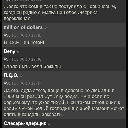
Жалко что семья так не поступила с Горбачевым,
когда он радио с Маяка на Голос Америки
переключал.
million of dollars
»
#56 |
18.06.10 17:46
В ЮАР - ни ногой!
Deny
»
#57 |
18.06.10 17:46
Стало быть воля божья!!!
П.Д.О.
»
#58 |
18.06.10 17:47
Да его, деда этого, ваще в деревне не любили: в
1969-м он разбил бутылку водки. Ну а если по-
серьёзному, то ужас тихий. При таком отношении к
своим чужой белый господин в любой момент может
опять в кандалы заковать.
Слесарь-ядерщик
»