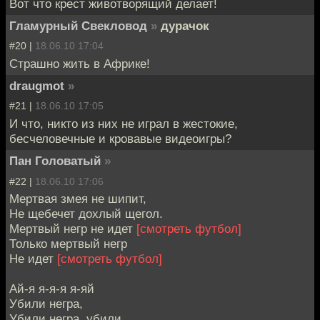
Вот что крест животворящий делает!
Гламурный Свекловод
»
дурачок
#20 |
18.06.10 17:04
Страшно жить в Африке!
draugmot
»
#21 |
18.06.10 17:05
И что, никто из них не играл в жестокие,
бесчеловечные и кровавые видеоигры?
Пан Головатый
»
#22 |
18.06.10 17:06
Мертвая змея не шипит,
Не щебечет дохлый щегол.
Мертвый негр не идет
[смотреть футбол]
Только мертвый негр
Не идет
[смотреть футбол]
Ай-я я-я-я я-яй
Убили негра,
Убили негра, убили