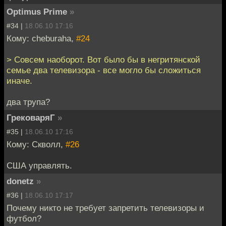
Optimus Prime
»
#34 |
18.06.10 17:16
Кому: cheburaha,
#24
> Совсем наоборот. Вот было бы в негритянской
семье два телевизора - все могло бы сложиться
иначе.
два трупа?
ГрековаряГ
»
#35 |
18.06.10 17:16
Кому: Скволл,
#26
США управлять.
donetz
»
#36 |
18.06.10 17:17
Почему никто не требует запретить телевизоры и
футбол?