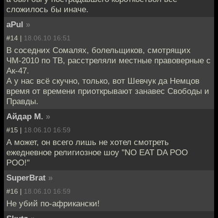
сложилось бы иначе.
aPul
»
#14 |
18.06.10 16:51
В соседних Сомалях, болельщиков, смотрящих
ЧМ-2010 по ТВ, расстреляли местные правоверные с
Ак-47.
А у нас всё скучно, только, вот Шевчук да Немцов
время от времени приоткрывают занавес Свободы и
Правды.
Айдар М.
»
#15 |
18.06.10 16:59
А может, он всего лишь не хотел смотреть
ежедневное религиозное шоу "NO EAT DA POO
POO!"
SuperBrat
»
#16 |
18.06.10 16:59
Не убий по-африкански!