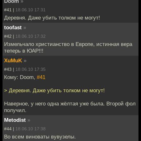
Doom
»
#41 |
18.06.10 17:31
Деревня. Даже убить толком не могут!
toofast
»
#42 |
18.06.10 17:32
Измельчало христианство в Европе, истинная вера
теперь в ЮАР!!!
XuMuK
»
#43 |
18.06.10 17:35
Кому: Doom,
#41
> Деревня. Даже убить толком не могут!
Наверное, у него одна жёлтая уже была. Второй фол
получил.
Metodist
»
#44 |
18.06.10 17:38
Во всем виноваты вувузелы.