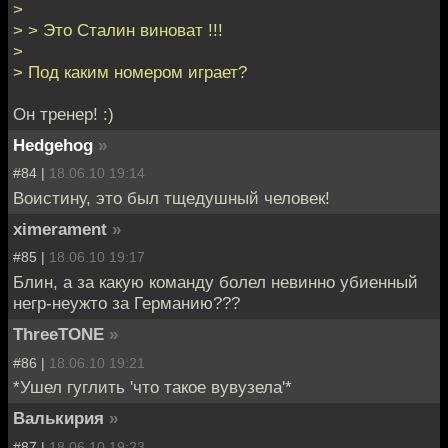
>
> > Это Сталин виноват !!!
>
> Под каким номером играет?
Он тренер! :)
Hedgehog
»
#84 |
18.06.10 19:14
Воистину, это был тщедушный человек!
ximerament
»
#85 |
18.06.10 19:17
Блин, а за какую команду болел невинно убиенный
негр-неужто за Германию???
ThreeTONE
»
#86 |
18.06.10 19:21
*Ушел гуглить 'что такое вувузела'*
Валькирия
»
#87 |
18.06.10 19:23