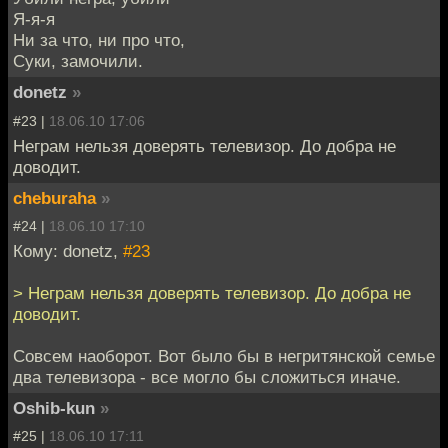
Я-я-я
Ни за что, ни про что,
Суки, замочили.
donetz
»
#23 |
18.06.10 17:06
Неграм нельзя доверять телевизор. До добра не
доводит.
cheburaha
»
#24 |
18.06.10 17:10
Кому: donetz,
#23
> Неграм нельзя доверять телевизор. До добра не
доводит.
Совсем наоборот. Вот было бы в негритянской семье
два телевизора - все могло бы сложиться иначе.
Oshib-kun
»
#25 |
18.06.10 17:11