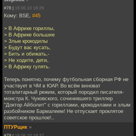
#78 |
18.06.10 18:29
Кому: BSE,
#45
> В Африке гориллы,
> В Африке большие
> Злые крокодилы
> Будут вас кусать,
> Бить и обижать,-
> Не ходите, дети,
> В Африку гулять.
Теперь понятно, почему футбольная сборная РФ не
участвует в ЧМ в ЮАР. Во всём виноват
тоталитарный режим, который породил писателя-
монстра К. Чуковского, сочинившего триллер
"Доктор Айболит" с гориллами, крокодилами и злым
разбойником Бармалеем! Не отпускает проклятое
советское прошлое!..
ПТУРщик
»
#79 |
18.06.10 18:37