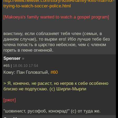
http://www.newser.com/story/92894/family-kills-man-for-
trying-to-watch-soccer-police.html
[Makoeya's family wanted to watch a gospel program]
воистину, если соблазняет тебя член (семьи, в
данном случае), то вырви его! Ибо лучше тебе без
члена попасть в царство небесное, чем с членом
гореть в геене огненной.
Spenser
»
#65 |
18.06.10 17:54
Кому: Пан Головатый,
#60
> Я, конечно, не расист, но негров к себе особенно
близко не подпускаю. (с) Ширли-Мырли
[ржот]
"шовинист, русофоб, конокрад!" (с) от туда же.