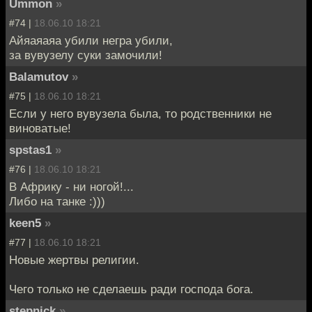
Ummon
»
#74 |
18.06.10 18:21
Айяаяаяа убили негра убили,
за вувузелу суки замочили!
Balamutov
»
#75 |
18.06.10 18:21
Если у него вувузела была, то родственники не
виноватые!
spstas1
»
#76 |
18.06.10 18:21
В Африку - ни ногой!...
Либо на танке :)))
keen5
»
#77 |
18.06.10 18:21
Новые жертвы религии.
Чего только не сделаешь ради господа бога.
stepnick
»