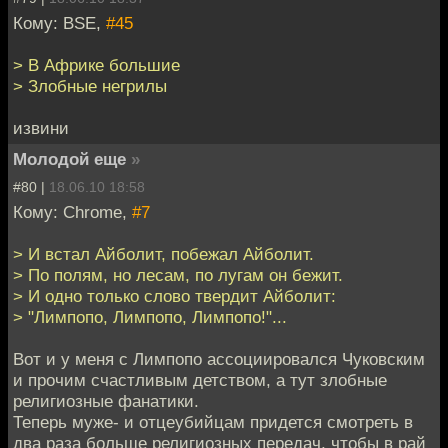
Кому: BSE,
#45
> В Африке большие
> Злобные негрилы
извини
Молодой еще
»
#80 |
18.06.10 18:58
Кому: Chrome,
#7
> И встал Айболит, побежал Айболит.
> По полям, но лесам, по лугам он бежит.
> И одно только слово твердит Айболит:
> "Лимпопо, Лимпопо, Лимпопо!"...
Вот и у меня с Лимпопо ассоциировался Чуковским
и прочим счастливым детством, а тут злобные
религиозные фанатики.
Теперь муже- и отцеубийцам придется смотреть в
два раза больше религиозных передач, чтобы в рай