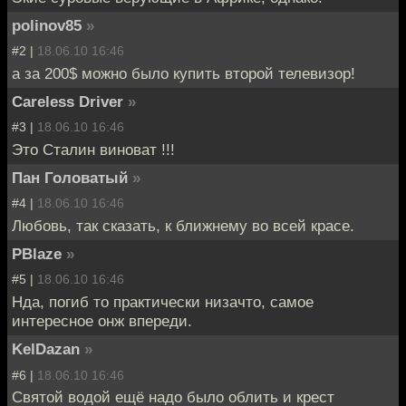
polinov85
»
#2 |
18.06.10 16:46
а за 200$ можно было купить второй телевизор!
Careless Driver
»
#3 |
18.06.10 16:46
Это Сталин виноват !!!
Пан Головатый
»
#4 |
18.06.10 16:46
Любовь, так сказать, к ближнему во всей красе.
PBlaze
»
#5 |
18.06.10 16:46
Нда, погиб то практически низачто, самое
интересное онж впереди.
KelDazan
»
#6 |
18.06.10 16:46
Святой водой ещё надо было облить и крест