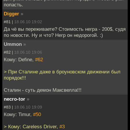
попасть.
Digger
»
#81 |
18.06.10 19:02
Да чё вы переживаете? Стоимость негра - 200$, судя
по новости. Ну и что? Негр он недорогой. :)
Ummon
»
#82 |
18.06.10 19:06
Кому: Define,
#62
> При Сталине даже в броуновском движении был
порядок!!!
Сталин - суть демон Максвелла!!!
necro-tor
»
#83 |
18.06.10 19:09
Кому: Timur,
#50
> Кому: Careless Driver,
#3