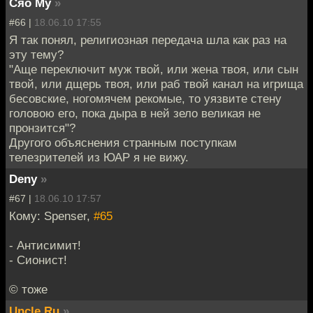
Сяо Му
»
#66 |
18.06.10 17:55
Я так понял, религиозная передача шла как раз на
эту тему?
"Аще переключит муж твой, или жена твоя, или сын
твой, или дщерь твоя, или раб твой канал на игрища
бесовские, ногомячем рекомые, то уязвите стену
головою его, пока дыра в ней зело великая не
пронзится"?
Другого объяснения странным поступкам
телезрителей из ЮАР я не вижу.
Deny
»
#67 |
18.06.10 17:57
Кому: Spenser,
#65
- Антисимит!
- Сионист!
© тоже
Uncle Ru
»