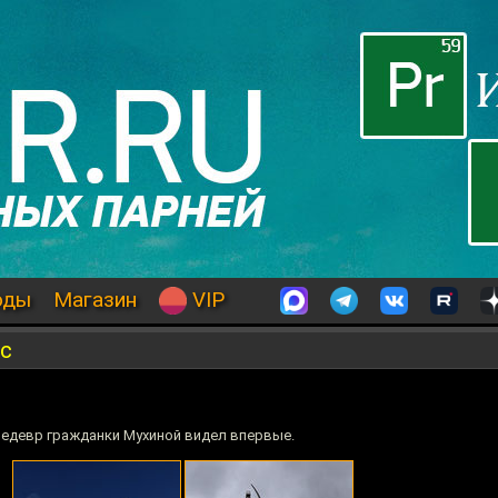
оды
Магазин
VIP
с
 шедевр гражданки Мухиной видел впервые.