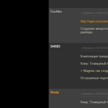
Cucbku
отправлено 18.06.10 
http://oper.ru/visito
Создание аккаунто
разбора.
SHOEI
отправлено 18.06.10 
Композиция прекра
Кому: Гламурный 
> Magnus,так сход
Остроумные подт
Dusty
отправлено 18.06.10 
Кому: Гламурный 