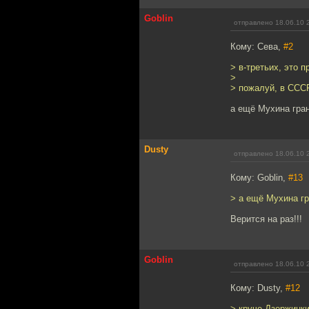
Goblin
отправлено 18.06.10 
Кому: Сева,
#2
> в-третьих, это 
>
> пожалуй, в ССС
а ещё Мухина гра
Dusty
отправлено 18.06.10 
Кому: Goblin,
#13
> а ещё Мухина гр
Верится на раз!!!
Goblin
отправлено 18.06.10 
Кому: Dusty,
#12
> круче Дзержинки