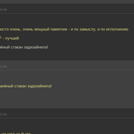
20:58
просто очень, очень мощный памятник - и по замыслу, и по исполнению
Р - лучший
нёный стакан задизайнила!
20:58
анёный стакан задизайнила!
20:59
 ни чего не было.