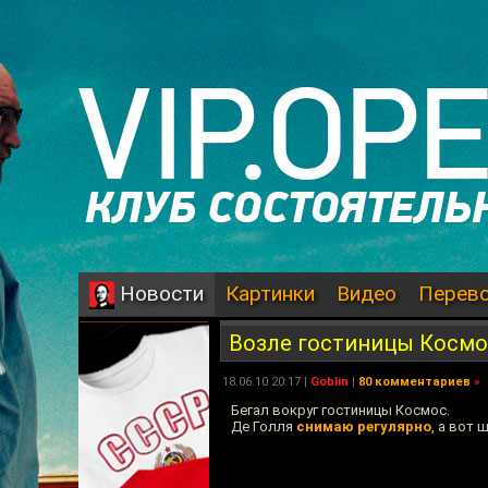
Картинки
Видео
Перев
Новости
Возле гостиницы Космо
18.06.10 20:17 |
Goblin
|
80 комментариев
»
Бегал вокруг гостиницы Космос.
Де Голля
снимаю регулярно
, а вот