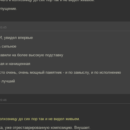
упущение.
20:45
И, увидел впервые
ь сильное
тавили на более высокую подставку
вая и начищенная
осто очень, очень мощный памятник - и по замыслу, и по исполнению
- лучший
20:46
колхозницу до сих пор так и не видел живьем.
а, уже отреставрированную композицию. Внушает.