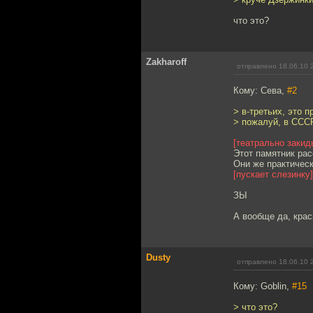
что это?
Zakharoff
отправлено 18.06.10 
Кому: Сева,
#2
> в-третьих, это 
> пожалуй, в ССС
[театрально закид
Этот памятник рас
Они же практическ
[пускает слезинку]
ЗЫ
А вообще да, крас
Dusty
отправлено 18.06.10 
Кому: Goblin,
#15
> что это?