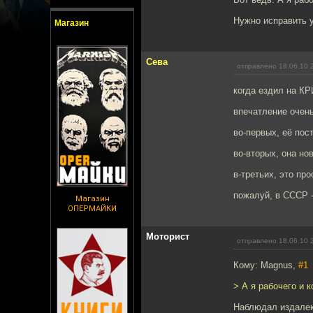
Нужно исправить 
Магазин
Сева
отправлено 18.06.10 
когда ездил на КР
впечатление очен
во-первых, её пос
во-вторых, она но
в-третьих, это пр
пожалуй, в СССР 
Магазин
ОПЕРМАЙКИ
Моторист
отправлено 18.06.10 
Кому: Magnus,
#1
> А я рабочего и 
Наблюдал издалек