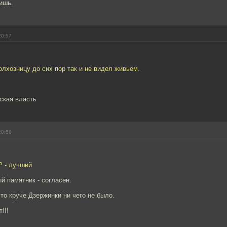
ишь.
20:57
колхозницу до сих пор так и не видел живьем.
ская власть
20:58
Р - лучший
й памятник - согласен.
 то круче Дзержинки ни чего не было.
!!!