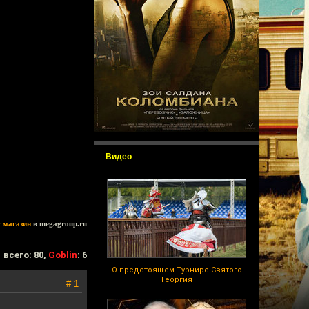
Видео
т магазин
в megagroup.ru
всего: 80,
Goblin
: 6
О предстоящем Турнире Святого
Георгия
# 1