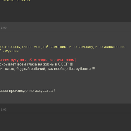
21:00
просто очень, очень мощный памятник - и по замыслу, и по исполнению
Р - лучший
ывает руку на лоб, страдальческим тоном]
скрывает всем глаза на жизнь в СССР !!!
и голые, бедный рабочий, так вообще без рубашки !!!
ивое произведение искусства !
21:03