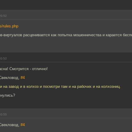
20:52
rs/rules.php
в-виртуалов расценивается как попытка мошенничества и карается бесп
20:52
сна! Смотрится - отлично!
Свекловод,
#4
и на завод и в колхоз и посмотри там и на рабочих и на колхозниц.
янулись?
20:55
Свекловод,
#4