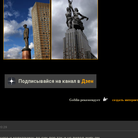
Подписывайся на канал в
Дзен
Goblin рекомендует
создать интерне
20:29
очего и колхозницу до сих пор так и не видел живьем.