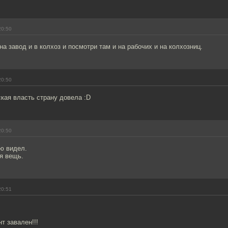
20:50
на завод и в колхоз и посмотри там и на рабочих и на колхозниц.
20:50
ская власть страну довела :D
20:50
ю видел.
я вещь.
20:51
т завален!!!