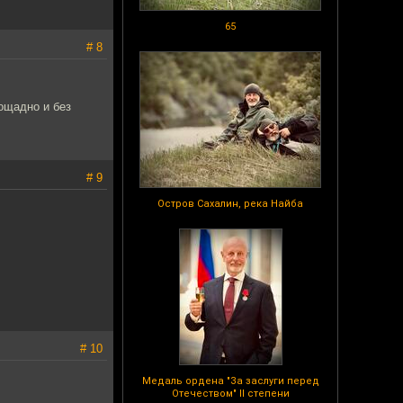
65
# 8
ощадно и без
# 9
Остров Сахалин, река Найба
# 10
Медаль ордена "За заслуги перед
Отечеством" II степени