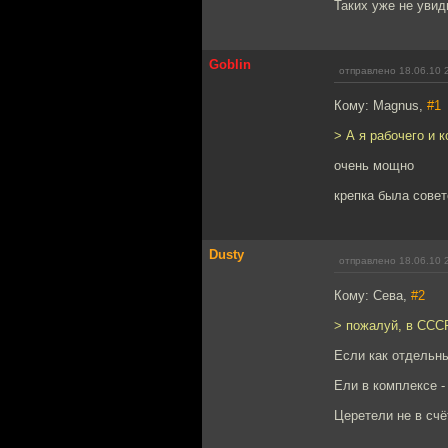
Таких уже не увид
Goblin
отправлено 18.06.10 
Кому: Magnus,
#1
> А я рабочего и 
очень мощно
крепка была совет
Dusty
отправлено 18.06.10 
Кому: Сева,
#2
> пожалуй, в ССС
Если как отдельны
Ели в комплексе -
Церетели не в счёт