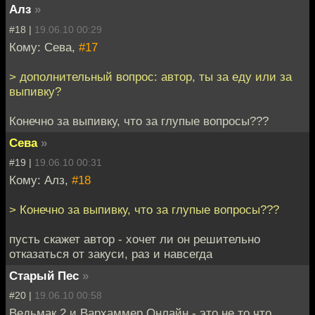
Алз
»
#18 |
19.06.10 00:29
Кому: Сева,
#17
> дополнительный вопрос: автор, ты за еду или за
выпивку?
Конечно за выпивку, что за глупые вопросы???
Сева
»
#19 |
19.06.10 00:31
Кому: Алз,
#18
> Конечно за выпивку, что за глупые вопросы???
пусть скажет автор - хочет ли он решительно
отказаться от закуси, раз и навсегда
Старый Пес
»
#20 |
19.06.10 00:58
Ведьмак 2 и Вархаммер Онлайн - это не то что