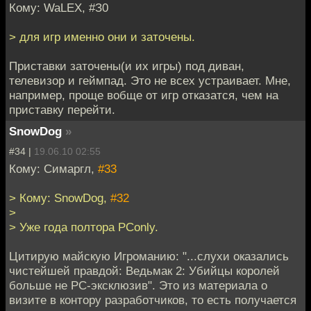
Кому: WaLEX, #З0
> для игр именно они и заточены.
Приставки заточены(и их игры) под диван,
телевизор и геймпад. Это не всех устраивает. Мне,
например, проще вобще от игр отказатся, чем на
приставку перейти.
SnowDog
»
#34 |
19.06.10 02:55
Кому: Симаргл,
#33
> Кому: SnowDog,
#32
>
> Уже года полтора PConly.
Цитирую майскую Игроманию: "...слухи оказались
чистейшей правдой: Ведьмак 2: Убийцы королей
больше не PC-эксклюзив". Это из материала о
визите в контору разработчиков, то есть получается