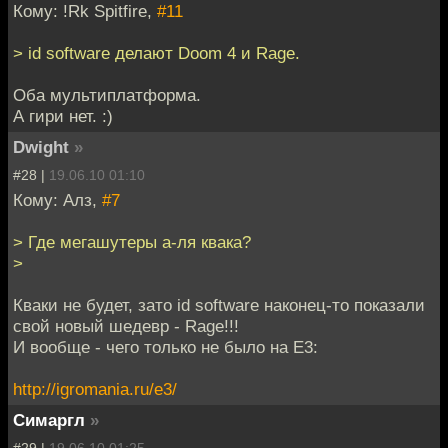
Кому: !Rk Spitfire,
#11
> id software делают Doom 4 и Rage.
Оба мультиплатформа.
А гири нет. :)
Dwight
»
#28 |
19.06.10 01:10
Кому: Алз,
#7
> Где мегашутеры а-ля квака?
>
Кваки не будет, зато id software наконец-то показали
свой новый шедевр - Rage!!!
И вообще - чего только не было на Е3:
http://igromania.ru/e3/
Симаргл
»