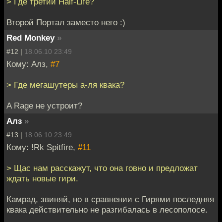
> Где третий Half-Life?
Второй Портал заместо него :)
Red Monkey
»
#12 |
18.06.10 23:49
Кому: Алз,
#7
> Где мегашутеры а-ля квака?
A Rage не устроит?
Алз
»
#13 |
18.06.10 23:49
Кому: !Rk Spitfire,
#11
> Щас нам расскажут, что она говно и предложат
ждать новые гири.
Камрад, звиняй, но в сравнении с Гирями последняя
квака действительно не разгибалась в лесополосе.