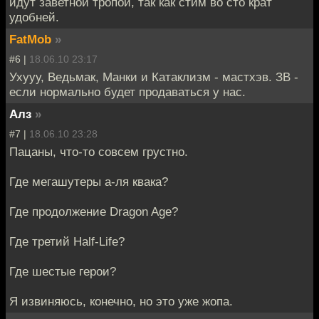
идут заветной тропой, так как стим во сто крат
удобней.
FatMob
»
#6 |
18.06.10 23:17
Ухууу, Ведьмак, Манки и Катаклизм - мастхэв. ЗВ -
если нормально будет продаваться у нас.
Алз
»
#7 |
18.06.10 23:28
Пацаны, что-то совсем грустно.
Где мегашутеры а-ля квака?
Где продолжение Dragon Age?
Где третий Half-Life?
Где шестые герои?
Я извиняюсь, конечно, но это уже жопа.