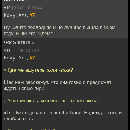
#10 |
18.06.10 23:44
Кому: Алз,
#7
Ну, Элита последняя и не лучшая вышла в 95ом
году, и ничего, ждёмс.
!Rk Spitfire
»
#11 |
18.06.10 23:45
Кому: Алз,
#7
> Где мегашутеры а-ля квака?
Щас нам расскажут, что она говно и предложат
ждать новые гири.
> Я извиняюсь, конечно, но это уже жопа.
id software делают Doom 4 и Rage. Надежда, хоть и
слабая, есть.