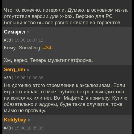
Что то, конечно, потеряли. Думаю, в основном из-за
отсутствия версии для x-box. Версию для PC
большинство бы все равно скачало из торрентов.
Симаргл
»
#38 |
19.06.10 07:12
Кому: SnowDog,
#34
Хм, верно. Теперь мультиплатформа.
Serg_dm
»
#39 |
19.06.10 08:39
Не догоняю этого стремления к эксклюзивам. Если
игра отличная, то мне глубоко похрен выходит она
на консолях или нет. Вот Мафия2, к примеру. Куплю
обязательно и аддоны, буде такие случатся, тоже
мимо не пропущу.
Koldybay
»
#40 |
19.06.10 09:33