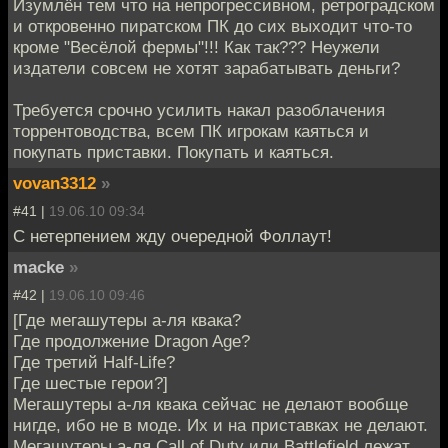
Изумлён тем что на непрогрессивном, ретроградском
и откровенно пиратском ПК до сих выходит что-то
кроме "Весёлой фермы"!!! Как так??? Неужели
издатели совсем не хотят зарабатывать деньги?
Требуется срочно усилить накал разоблачения
торрентоводства, всем ПК игрокам каяться и
покупать приставки. Покупать и каяться.
vovan3312
»
#41 |
19.06.10 09:34
С нетерпением жду очередной Фоллаут!
macke
»
#42 |
19.06.10 09:46
[Где мегашутеры а-ля квака?
Где продолжение Dragon Age?
Где третий Half-Life?
Где шестые герои?]
Мегашутеры а-ля квака сейчас не делают вообще
нигде, ибо не в моде. Их и на приставках не делают.
Мегашутеры а-ля Call of Duty или Battlefield лежат