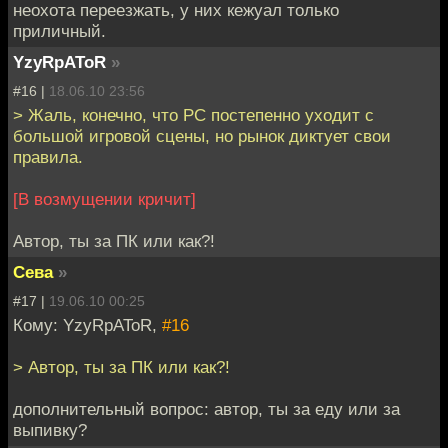
неохота переезжать, у них кежуал только
приличный.
YzyRpAToR
»
#16 |
18.06.10 23:56
> Жаль, конечно, что PC постепенно уходит с
большой игровой сцены, но рынок диктует свои
правила.
[В возмущении кричит]
Автор, ты за ПК или как?!
Сева
»
#17 |
19.06.10 00:25
Кому: YzyRpAToR,
#16
> Автор, ты за ПК или как?!
дополнительный вопрос: автор, ты за еду или за
выпивку?