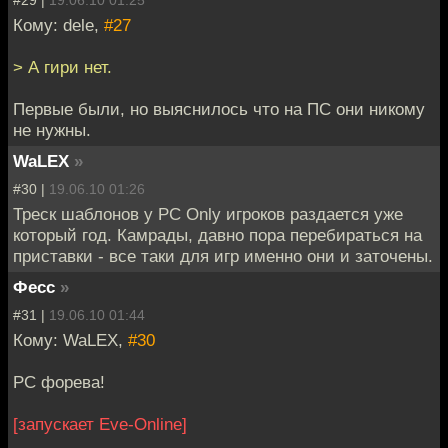
#29 |
19.06.10 01:25
Кому: dele,
#27
> А гири нет.
Первые были, но выяснилось что на ПС они никому
не нужны.
WaLEX
»
#30 |
19.06.10 01:26
Треск шаблонов у PC Only игроков раздается уже
который год. Камрады, давно пора перебираться на
приставки - все таки для игр именно они и заточены.
Фесс
»
#31 |
19.06.10 01:44
Кому: WaLEX,
#30
PC форева!
[запускает Eve-Online]