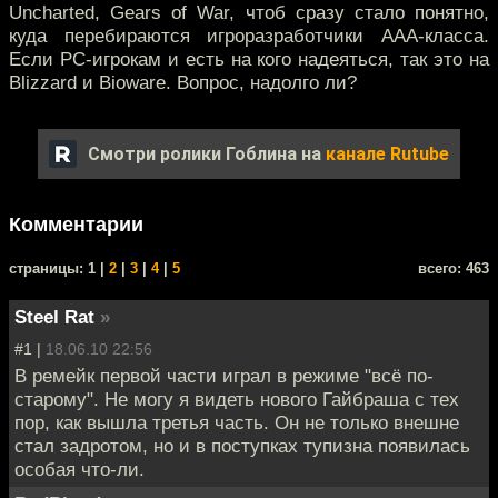
Uncharted, Gears of War, чтоб сразу стало понятно,
куда перебираются игроразработчики AAA-класса.
Если PC-игрокам и есть на кого надеяться, так это на
Blizzard и Bioware. Вопрос, надолго ли?
Смотри ролики Гоблина на
канале Rutube
Комментарии
cтраницы: 1 |
2
|
3
|
4
|
5
всего: 463
Steel Rat
»
#1 |
18.06.10 22:56
В ремейк первой части играл в режиме "всё по-
старому". Не могу я видеть нового Гайбраша с тех
пор, как вышла третья часть. Он не только внешне
стал задротом, но и в поступках тупизна появилась
особая что-ли.