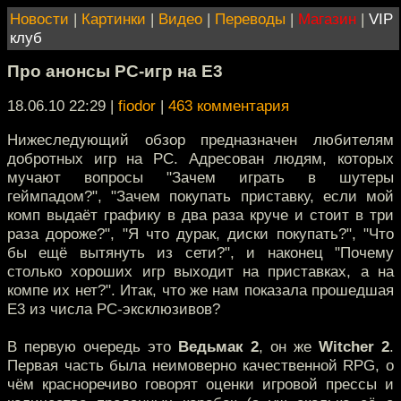
Новости
|
Картинки
|
Видео
|
Переводы
|
Магазин
|
VIP
клуб
Про анонсы PC-игр на E3
18.06.10 22:29
|
fiodor
|
463 комментария
Нижеследующий обзор предназначен любителям
добротных игр на РС. Адресован людям, которых
мучают вопросы "Зачем играть в шутеры
геймпадом?", "Зачем покупать приставку, если мой
комп выдаёт графику в два раза круче и стоит в три
раза дороже?", "Я что дурак, диски покупать?", "Что
бы ещё вытянуть из сети?", и наконец "Почему
столько хороших игр выходит на приставках, а на
компе их нет?". Итак, что же нам показала прошедшая
E3 из числа PC-эксклюзивов?
В первую очередь это
Ведьмак 2
, он же
Witcher 2
.
Первая часть была неимоверно качественной RPG, о
чём красноречиво говорят оценки игровой прессы и