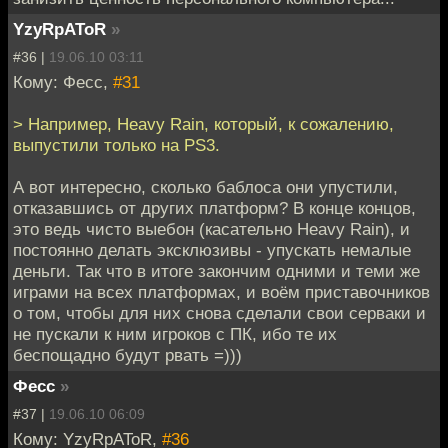
YzyRpAToR
»
#36 |
19.06.10 03:11
Кому: Фесс,
#31
> Например, Heavy Rain, который, к сожалению,
выпустили только на PS3.
А вот интересно, сколько баблоса они упустили,
отказавшись от других платформ? В конце концов,
это ведь чисто выебон (касательно Heavy Rain), и
постоянно делать эксклюзивы - упускать немалые
деньги. Так что в итоге закончим одними и теми же
играми на всех платформах, и воём приставочников
о том, чтобы для них снова сделали свои серваки и
не пускали к ним игроков с ПК, ибо те их
беспощадно будут рвать =)))
Фесс
»
#37 |
19.06.10 06:09
Кому: YzyRpAToR,
#36