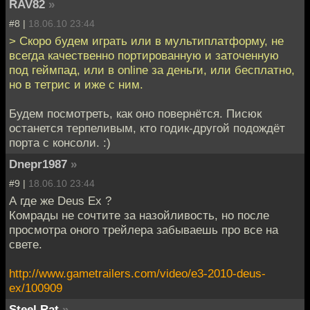
RAV82
»
#8 |
18.06.10 23:44
> Скоро будем играть или в мультиплатформу, не
всегда качественно портированную и заточенную
под геймпад, или в online за деньги, или бесплатно,
но в тетрис и иже с ним.
Будем посмотреть, как оно повернётся. Писюк
останется терпеливым, кто годик-другой подождёт
порта с консоли. :)
Dnepr1987
»
#9 |
18.06.10 23:44
А где же Deus Ex ?
Комрады не сочтите за назойливость, но после
просмотра оного трейлера забываешь про все на
свете.
http://www.gametrailers.com/video/e3-2010-deus-
ex/100909
Steel Rat
»