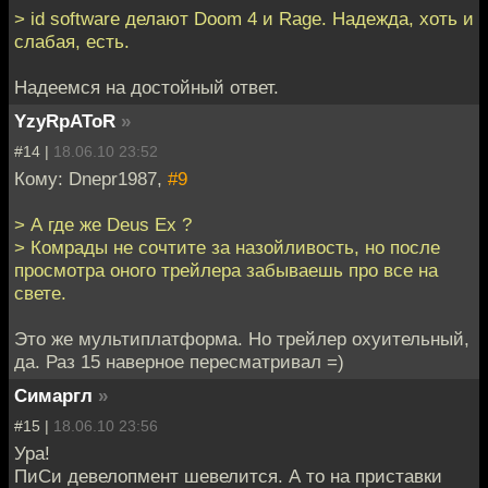
> id software делают Doom 4 и Rage. Надежда, хоть и
слабая, есть.
Надеемся на достойный ответ.
YzyRpAToR
»
#14 |
18.06.10 23:52
Кому: Dnepr1987,
#9
> А где же Deus Ex ?
> Комрады не сочтите за назойливость, но после
просмотра оного трейлера забываешь про все на
свете.
Это же мультиплатформа. Но трейлер охуительный,
да. Раз 15 наверное пересматривал =)
Симаргл
»
#15 |
18.06.10 23:56
Ура!
ПиСи девелопмент шевелится. А то на приставки