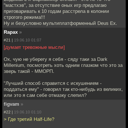
"мастхэв", за отсутствие оных игр предлагаю
приговаривать к 10 годам расстрела в колонии
строгого режима!!!
Ну и безусловно мультиплатформенный Deus Ex.
Rapax
»
#21 |
19.06.10 01:07
[думает тревожные мысли]
Ох, чую не уберегу я себя - сяду таки за Dark
Millenium, посмотреть хоть одним глазком что это за
зверь такой - ММОРП.
"Лучший способ справится с искушением -
поддаться ему" - говорил так кто-нибудь из великих,
или это я сам себе отмазку слепил?
figvam
»
#22 |
19.06.10 01:10
> Где третий Half-Life?