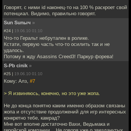
Говорят, с ними id наконец-то на 100 % раскроет свой
потенциал. Видимо, правильно говорят.
Sun Sunыч
»
#24 |
19.06.10 01:10
Что-то Геральт небрутален в ролике.
Кстати, первую часть что-то осилить так и не
удалось.
Потому я жду Asassins Creed3! Паркур форева!
S-Pb cinik
»
#25 |
19.06.10 01:10
Кому: Алз,
#7
> Я извиняюсь, конечно, но это уже жопа.
Не до конца понятно каким именно образом связаны
жопа и отсутствие продолжений для игр интересных
конкретно тебе, камрад?
Мне вот вполне достаточно Вахи, Ведьмака и
геройской компании... Не говоря уже о звезданутых