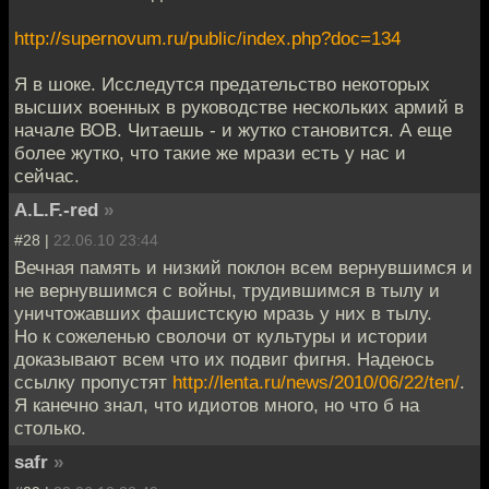
http://supernovum.ru/public/index.php?doc=134
Я в шоке. Исследутся предательство некоторых
высших военных в руководстве нескольких армий в
начале ВОВ. Читаешь - и жутко становится. А еще
более жутко, что такие же мрази есть у нас и
сейчас.
A.L.F.-red
»
#28 |
22.06.10 23:44
Вечная память и низкий поклон всем вернувшимся и
не вернувшимся с войны, трудившимся в тылу и
уничтожавших фашистскую мразь у них в тылу.
Но к сожеленью сволочи от культуры и истории
доказывают всем что их подвиг фигня. Надеюсь
ссылку пропустят
http://lenta.ru/news/2010/06/22/ten/
.
Я канечно знал, что идиотов много, но что б на
столько.
safr
»