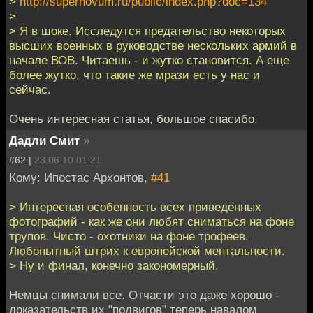
>
http://supernovum.ru/public/index.php?doc=134
>
> Я в шоке. Исследутся предательство некоторых
высших военных в руководстве нескольких армий в
начале ВОВ. Читаешь - и жутко становится. А еще
более жутко, что такие же мрази есть у нас и
сейчас.
Очень интересная статья, большое спасибо.
Дадли Смит
»
#62 |
23.06.10 01:21
Кому: Ипостас Архонтов,
#41
> Интересная особенность всех приведенных
фотографий - как же они любят сниматься на фоне
трупов. Чисто - охотники на фоне трофеев.
Любопытный штрих к европейской ментальности.
> Ну и финал, конечно закономерный.
Немцы снимали все. Отчасти это даже хорошо -
доказательств их "подвигов" теперь навалом