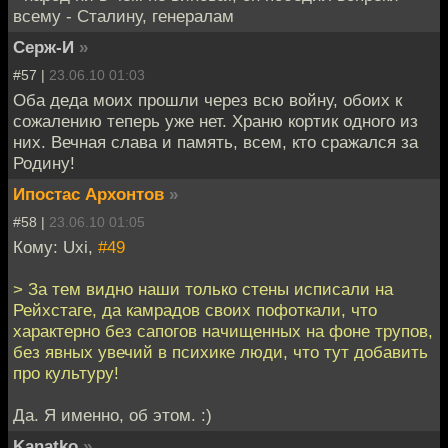
всему - Сталину, генералам
Серж-И
»
#57 |
23.06.10 01:03
Оба деда моих прошли через всю войну, обоих к
сожалению теперь уже нет. Храню кортик одного из
них. Вечная слава и память, всем, кто сражался за
Родину!
Ипостас Архонтов
»
#58 |
23.06.10 01:05
Кому: Uxi,
#49
> За тем видно наши только стены исписали на
Рейхстаге, да камрадов своих пофоткали, что
характерно без сапогов начищенных на фоне трупов,
без явных увечий в психике люди, что тут добавить
про культуру!
Да. Я именно, об этом. :)
Kanatko
»