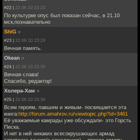
#22 |
22.06.10 23:23
По культурке опус был показан сейчас, в 21.10
мск,познавательно
ShiG
»
#23 |
22.06.10 23:29
Вечная память.
Okean
»
#24 |
22.06.10 23:30
Вечная слава!
Спасибо, редактор!
Холера-Хам
»
#25 |
22.06.10 23:34
Всем героям, павшим и живым- посвящается эта
книга:
http://forum.amahrov.ru/viewtopic.php?id=3461
Её уважаемые камрады уже обсуждали- это Горсть
Песка.
И нет в ней никаких всесокрушающих армад
советских танков(к сожалению)... просто автору