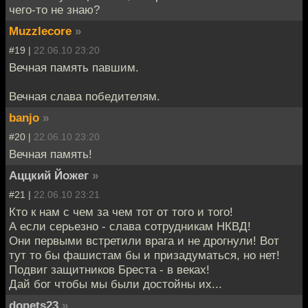
чего-то не знаю?
Muzzlecore
»
#19 |
22.06.10 23:20
Вечная память павшим.
Вечная слава победителям.
banjo
»
#20 |
22.06.10 23:20
Вечная память!
Аццкий Йожег
»
#21 |
22.06.10 23:21
Кто к нам с чем за чем тот от того и того!
А если серьезно - слава сотрудникам НКВД!
Они первыми встретили врага и не дрогнули! Вот
тут то бы фашистам бы и призадуматься, но нет!
Подвиг защитников Бреста - в веках!
Дай бог чтобы мы были достойны их...
donets23
»