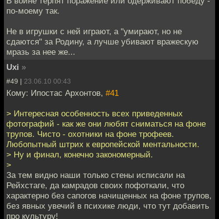
В войне терпят поражение или одерживают победу -
по-моему так.
Не в игрушки с ней играют, а "умирают, но не
сдаются" за Родину, а лучше убивают вражескую
мразь за нее же...
Uxi
»
#49 |
23.06.10 00:43
Кому: Ипостас Архонтов,
#41
> Интересная особенность всех приведенных
фотографий - как же они любят сниматься на фоне
трупов. Чисто - охотники на фоне трофеев.
Любопытный штрих к европейской ментальности.
> Ну и финал, конечно закономерный.
>
За тем видно наши только стены исписали на
Рейхстаге, да камрадов своих пофоткали, что
характерно без сапогов начищенных на фоне трупов,
без явных увечий в психике люди, что тут добавить
про культуру!