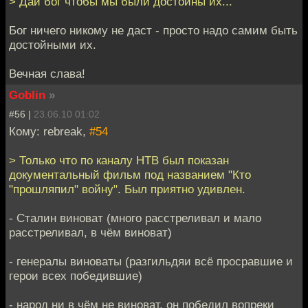
> Дай бог чтобы мы были достойны их...
Бог ничего никому не даст - просто надо самим быть
достойными их.
Вечная слава!
Goblin
»
#56 |
23.06.10 01:02
Кому: rebreak,
#54
> Только что по каналу НТВ был показан
документальный фильм под названием "Кто
"прошляпил" войну". Был приятно удивлен.
- Сталин виноват (много расстреливал и мало
расстреливал, в чём виноват)
- генералы виноваты (разгильдяи всё просравшие и
герои всех победившие)
- народ ни в чём не виноват, он победил вопреки