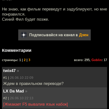
Не знаю, как фильм переведут и задублируют, но мне
понравился.
Синий Фил будет позже.
Подписывайся на канал в
Дзен
Комментарии
cтраницы: 1 |
2
|
3
всего: 295,
Goblin
: 17
twix47
»
#1 |
26.06.10 22:09
Ждем в правильном переводе?
LX Da Mad
»
#2 |
26.06.10 22:13
[Жмакает F5 вывалив язык набок]