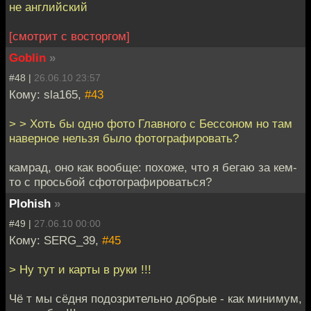
не английский
[смотрит с восторгом]
Goblin
»
#48 |
26.06.10 23:57
Кому: sla165,
#43
> > Хоть бы одно фото Главного с Бессоном но там
наверное нельзя было фотографировать?
камрад, оно как вообще: похоже, что я бегаю за кем-
то с просьбой сфотографироваться?
Plohish
»
#49 |
27.06.10 00:00
Кому: SERG_39,
#45
> Ну тут и карты в руки !!!
Чё т мы сёдня подозрительно добрые - как минимум,