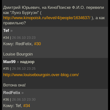
Дмитрий Юрьевич, на КиноПоиске Ф.И.О. перевели
как "Луиз Бургуэн" (
http://www.kinopoisk.ru/level/4/people/1634637/
), а как
правильно?
Tef
»
#34 |
26.06.10 23:23
Кому: RedFelix,
#30
Louise Bourgoin
Max99
»
надзор
#35 |
26.06.10 23:25
http://www.louisebourgoin.over-blog.com/
Вотона она!
RedFelix
»
#36 |
26.06.10 23:30
Кому: Tef,
#34