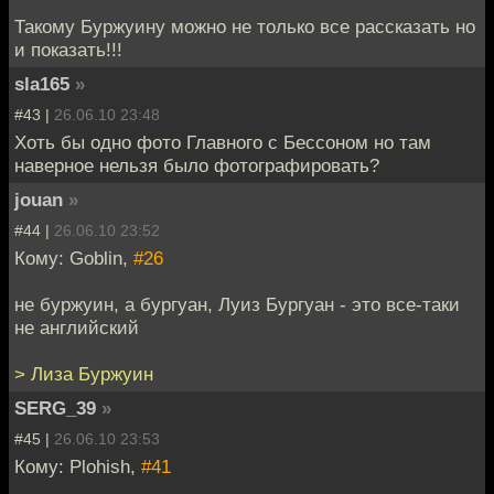
Такому Буржуину можно не только все рассказать но
и показать!!!
sla165
»
#43 |
26.06.10 23:48
Хоть бы одно фото Главного с Бессоном но там
наверное нельзя было фотографировать?
jouan
»
#44 |
26.06.10 23:52
Кому: Goblin,
#26
не буржуин, а бургуан, Луиз Бургуан - это все-таки
не английский
> Лиза Буржуин
SERG_39
»
#45 |
26.06.10 23:53
Кому: Plohish,
#41