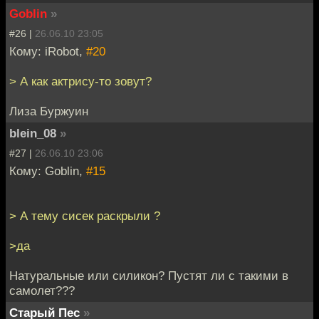
Goblin
»
#26 |
26.06.10 23:05
Кому: iRobot,
#20
> А как актрису-то зовут?
Лиза Буржуин
blein_08
»
#27 |
26.06.10 23:06
Кому: Goblin,
#15
> А тему сисек раскрыли ?
>да
Натуральные или силикон? Пустят ли с такими в
самолет???
Старый Пес
»