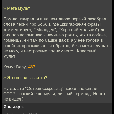
> Мега мульт
Помню, камрад, я в нашем дворе первый разобрал
слова песни про Бобби, где Джигарханян фразы
комментирует, ("Молодец", "Хороший мальчик") до
сих пор вспоминаю - начинаю ржать, как та собака,
помнишь, ей там по башке дают, а у нее голова в
ошейник проскакивает и обратно, без смеха слушать
не могу, и настроение поднимается. Классный
мульт!
Кому: Deny,
#67
> Это песня какая-то?
Ну да, это "Остров сокровищ", киевляне сняли,
СССР - овский еще мульт, чистый термояд. Нешто
не видел?
Янычар
»