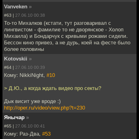
Vanveken
»
#63 |
27.06.10 00:38
То-то Михалков (кстати, тут разговаривал с
лингвистом - фамилие то не дворянское - Холоп
Михаила) и Бондарчук с кривыми рожами сидели.
Бессон кино привез, а не дурь, коей на фесте было
более половины
Kotovskii
»
#64 |
27.06.10 00:39
Кому: NikkiNight,
#10
> Д.Ю., а когда ждать видео про секты?
Дык висит уже вроде :)
http://oper.ru/video/view.php?t=230
Янычар
»
#65 |
27.06.10 00:41
Кому: Раз-Два,
#53