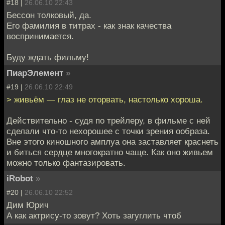
#18 |
26.06.10 22:43
Бессон толковый, да.
Его фамилия в титрах - как знак качества
воспринимается.
Буду ждать фильму!
ПиарЭлемент
»
#19 |
26.06.10 22:49
> живьём — глаз не оторвать, настолько хороша.
Действительно - судя по трейлеру, в фильме с ней
сделали что-то нехорошее с точки зрения ообраза.
Вне этого киношного амплуа она заставляет краснеть
и биться сердце многократно чаще. Как оно живьем
можно только фантазировать.
iRobot
»
#20 |
26.06.10 22:52
Дим Юрич
А как актрису-то зовут? Хоть загуглить чтоб