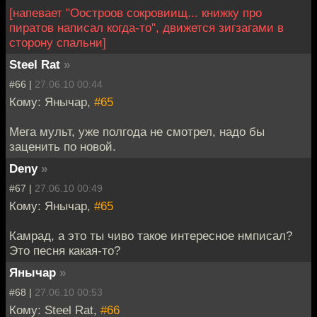
[напевает "Оостроов сокровиищ... книжку про
пиратов написал когда-то", движется зигзагами в
сторону спальни]
Steel Rat
»
#66 |
27.06.10 00:44
Кому: Янычар,
#65
Мега мульт, уже полгода не смотрел, надо бы
заценить по новой.
Deny
»
#67 |
27.06.10 00:49
Кому: Янычар,
#65
Камрад, а это ты чиво такое интересное нмписал?
Это песня какая-то?
Янычар
»
#68 |
27.06.10 00:53
Кому: Steel Rat,
#66