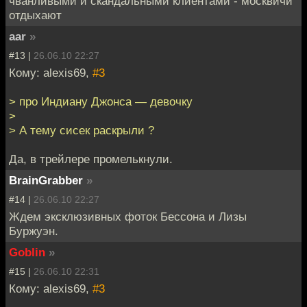
чванливыми и скандальными клиентами - москвичи
отдыхают
aar
»
#13 |
26.06.10 22:27
Кому: alexis69,
#3
> про Индиану Джонса — девочку
>
> А тему сисек раскрыли ?
Да, в трейлере промелькнули.
BrainGrabber
»
#14 |
26.06.10 22:27
Ждем эксклюзивных фоток Бессона и Лизы
Буржуэн.
Goblin
»
#15 |
26.06.10 22:31
Кому: alexis69,
#3