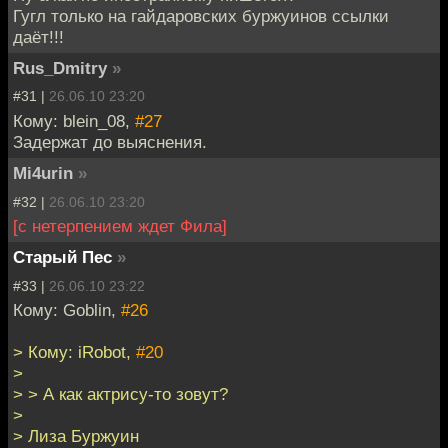
Гугл только на гайдаровских буржуинов ссылки
даёт!!!
Rus_Dmitry
»
#31 |
26.06.10 23:20
Кому: blein_08,
#27
Задержат до выяснения.
Mi4urin
»
#32 |
26.06.10 23:20
[с нетерпением ждет Фила]
Старый Пес
»
#33 |
26.06.10 23:22
Кому: Goblin,
#26
> Кому: iRobot,
#20
>
> > А как актрису-то зовут?
>
> Лиза Буржуин