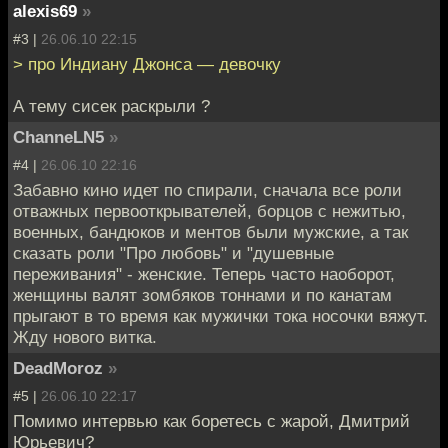
alexis69
»
#3 |
26.06.10 22:15
> про Индиану Джонса — девочку
А тему сисек раскрыли ?
ChanneLN5
»
#4 |
26.06.10 22:16
Забавно кино идет по спирали, сначала все роли
отважных первооткрывателей, борцов с нежитью,
военных, бандюков и ментов были мужские, а так
сказать роли "Про любовь" и "душевные
переживания" - женские. Теперь часто наоборот,
женщины валят зомбяков тоннами и по канатам
прыгают в то время как мужички тока носочки вяжут.
Жду нового витка.
DeadMoroz
»
#5 |
26.06.10 22:17
Помимо интервью как боретесь с жарой, Дмитрий
Юрьевич?