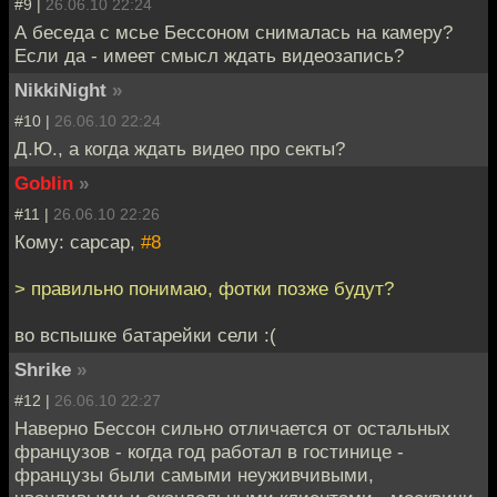
#9 |
26.06.10 22:24
А беседа с мсье Бессоном снималась на камеру?
Если да - имеет смысл ждать видеозапись?
NikkiNight
»
#10 |
26.06.10 22:24
Д.Ю., а когда ждать видео про секты?
Goblin
»
#11 |
26.06.10 22:26
Кому: capcap,
#8
> правильно понимаю, фотки позже будут?
во вспышке батарейки сели :(
Shrike
»
#12 |
26.06.10 22:27
Наверно Бессон сильно отличается от остальных
французов - когда год работал в гостинице -
французы были самыми неуживчивыми,