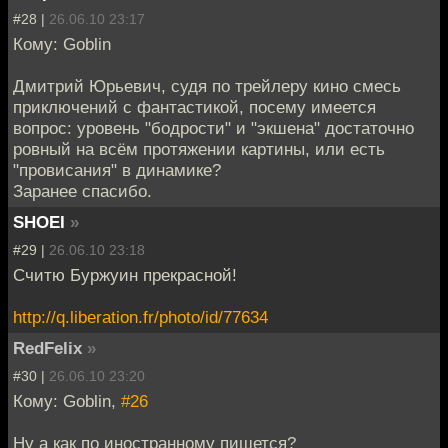
#28 |
26.06.10 23:17
Кому: Goblin
Дмитрий Юрьевич, судя по трейлеру кино смесь
приключений с фантастикой, посему имеется
вопрос: уровень "бодрости" и "экшена" достаточно
ровный на всём протяжении картины, или есть
"провисания" в динамике?
Заранее спасибо.
SHOEI
»
#29 |
26.06.10 23:18
Считю Буржуин прекрасной!
http://q.liberation.fr/photo/id/77634
RedFelix
»
#30 |
26.06.10 23:20
Кому: Goblin,
#26
Ну а как по иностранному пишется?