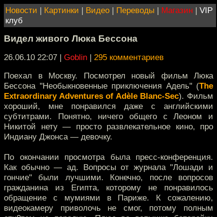
Новости
|
Картинки
|
Видео
|
Переводы
|
Магазин
|
VIP
клуб
Видел живого Люка Бессона
26.06.10 22:07
|
Goblin
|
295 комментариев
Поехал в Москву. Посмотрел новый фильм Люка
Бессона "Необыкновенные приключения Адель" (
The
Extraordinary Adventures of Adèle Blanc-Sec
). Фильм
хороший, мне понравился даже с английскими
субтитрами. Понятно, ничего общего с Леоном и
Никитой нету — просто развлекательное кино, про
Индиану Джонса — девочку.
По окончании просмотра была пресс-конференция.
Как обычно — ад. Вопросы от журнала "Лошади и
гончие" были лучшими. Конечно, после вопросов
гражданина из Египта, которому не понравилось
обращение с мумиями в Париже. К сожалению,
видеокамеру приволочь не смог, потому полным