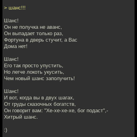
> шанс!!!
Шанс!
Он не получка не аванс,
Он выпадает только раз,
Фортуна в дверь стучит, а Вас
Дома нет!
Шанс!
Его так просто упустить,
Но легче локоть укусить,
Чем новый шанс заполучить!
Шанс!
И вот, когда вы в двух шагах,
От груды сказочных богатств,
Он говорит вам: "Хе-хе-хе-хе, бог подаст",-
Хитрый шанс.
:)