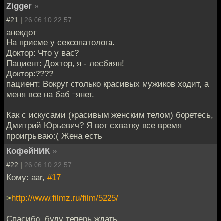
Zigger
»
#21 |
26.06.10 22:57
анекдот
На приеме у сексопатолога.
Доктор: Что у вас?
Пациент: Дохтор, я - лесбиян!
Доктор:????
пациент: Вокруг столько красивых мужиков ходит, а
меня все на баб тянет.
Как с искусами (красивым женским телом) боретесь,
Дмитрий Юрьевич? Я вот схватку все время
проигрываю:( Жена есть
КофейНИК
»
#22 |
26.06.10 22:57
Кому: aar,
#17
>
http://www.filmz.ru/film/5225/
Спасибо, буду теперь ждать.