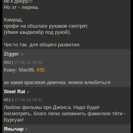
не к добру!!!
Но эт - лирика.
Камрад,
профи на обшлаги рукавов смотрят.
(Имея канделябр под рукой).
Чисто так, для общего развития.
Zigger
»
#50 |
27.06.10 00:01
Кому: Max99,
#35
ах какая красивая девочка. можно влюбиться
Steel Rat
»
#51 |
27.06.10 00:11
Люблю фильмы про Джонса. Надо будет
посмотреть, благо легко запомнить фамилию тёти -
Бургуан!
Янычар
»