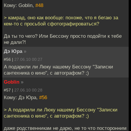
Кому: Goblin,
#48
> камрад, оно как вообще: похоже, что я бегаю за
кем-то с просьбой сфотографироваться?
Да ты то чего? Или Бессону просто подойти к тебе
не дали?!
Дэ Юра
»
#56 |
27.06.10 00:27
А подарили ли Люку нашему Бессону "Записки
сантехника о кино", с автографом? ;)
Goblin
»
#57 |
27.06.10 00:28
Кому: Дэ Юра,
#56
> А подарили ли Люку нашему Бессону "Записки
сантехника о кино", с автографом? ;)
даже родственникам не дарю, не то что посторонним