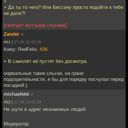
>
> Да ты то чего? Или Бессону просто подойти к тебе
не дали?!
[смотрит мутными глазами]
Zander
»
#61 |
27.06.10 00:36
Кому: RedFelix,
#36
> В самолёт её пустят без досмотра.
нормальные такие сиьски, на грани
подозрительности. я бы для порядку посчупал перед
посадкой:)
michaelkkk
»
#62 |
27.06.10 00:38
Не шути в адрес незнакомых людей.
Модератор.