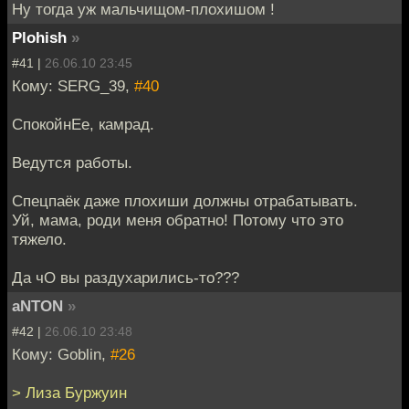
Ну тогда уж мальчищом-плохишом !
Plohish
»
#41 |
26.06.10 23:45
Кому: SERG_39,
#40
CпокойнЕе, камрад.
Ведутся работы.
Спецпаёк даже плохиши должны отрабатывать.
Уй, мама, роди меня обратно! Потому что это
тяжело.
Да чО вы раздухарились-то???
aNTON
»
#42 |
26.06.10 23:48
Кому: Goblin,
#26
> Лиза Буржуин