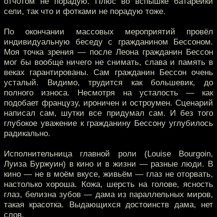
отч0том не порадую. Плюс во вспышке батарейки
сели, так что и фотками не порадую тоже.
По окончании массовых мероприятий провёл
индивидуальную беседу с гражданином Бессоном.
Моя точка зрения — после Леона гражданин Бессон
мог бы вообще ничего не снимать, слава и память в
веках гарантированы. Сам гражданин Бессон очень
усталый. Видимо, трудится как большевик, до
полного износа. Несмотря на усталость — как
подобает французу, ироничен и остроумен. Сценарий
написал сам, шутки все придумал сам. И без того
глубокое уважение к гражданину Бессону углубилось
радикально.
Исполнительница главной роли (Louise Bourgoin,
Луиза Буржуин) в кино и в жизни — разные люди. В
кино — не в моём вкусе, живьём — глаз не оторвать,
настолько хороша. Кожа, шерсть на голове, ясность
глаз, белизна зубов — дама из параллельных миров,
такая красотка. Выдающихся достоинств дама, нет
слов.