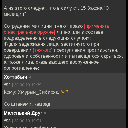
А из этого следует, что в силу ст. 15 Закона "О
милиции"
Сотрудники милиции имеют право
[применять
огнестрельное оружие]
лично или в составе
подразделения в следующих случаях:
4) для задержания лица, застигнутого при
совершении
[тяжкого]
преступления против жизни,
здоровья и собственности и пытающегося скрыться,
а также лица, оказывающего вооруженное
сопротивление;
Хоттабыч
»
#52 |
28.06.10 10:39
Кому: Хмурый_Сибиряк,
#47
Со штанами, камрад!
Маленький Друг
»
#53 |
28.06.10 10:51