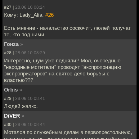
#27 |
28.06.10 08:24
Кому: Lady_Alia,
#26
Есть мнение - начальство соскочит, люлей получат
те, кто под ними.
Гонzа
»
#28 |
28.06.10 08:29
Интересно, шум уже подняли? Мол, очередные
"народные мстители" проводят "экспроприацию
экспроприаторов" на святое дело борьбы с
властью???
Orbis
»
#29 |
28.06.10 08:41
Людей жалко.
DiVER
»
#30 |
28.06.10 08:44
Мотался по служебным делам в первопрестольную,
пару раз глаз останавливался на том как работают