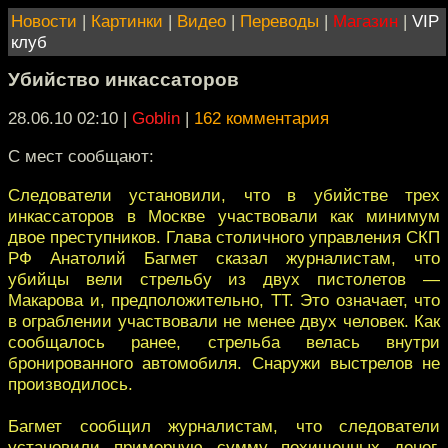
Новости
|
Картинки
|
Видео
|
Переводы
|
Магазин
|
VIP
клуб
Убийство инкассаторов
28.06.10 02:10
|
Goblin
|
162 комментария
С мест сообщают:
Следователи установили, что в убийстве трех
инкассаторов в Москве участвовали как минимум
двое преступников. Глава столичного управления СКП
РФ Анатолий Багмет сказал журналистам, что
убийцы вели стрельбу из двух пистолетов —
Макарова и, предположительно, ТТ. Это означает, что
в ограблении участвовали не менее двух человек. Как
сообщалось ранее, стрельба велась внутри
бронированного автомобиля. Снаружи выстрелов не
производилось.
Багмет сообщил журналистам, что следователи
установили примерную сумму похищенных денег.