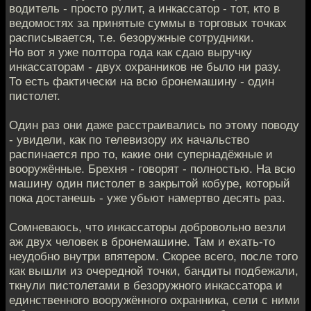
водитель - просто рулит, а инкассатор - тот, кто в
ведомостях за принятые суммы в торговых точках
расписывается, т.е. безоружные сотрудники.
Но вот я уже полтора года как сдаю выручку
инкассаторам - двух охранников не было ни разу.
То есть фактически на всю бронемашину - один
пистолет.
Один раз они даже расстраивались по этому поводу
- увидели, как по телевизору их начальство
распинается про то, какие они супернадёжные и
вооружённые. Брехня - говорят - полностью. На всю
машину один пистолет в закрытой кобуре, который
пока достанешь - уже убьют намертво десять раз.
Сомневаюсь, что инкассаторы добровольно везли
аж двух человек в бронемашине. Там и ехать-то
неудобно внутри впятером. Скорее всего, после того
как вышли из очередной точки, бандиты подбежали,
ткнули пистолетами в безоружного инкассатора и
единственного вооружённого охранника, сели с ними