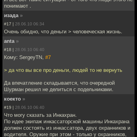
понимают .
изада
»
#17 |
28.06.10 06:34
Очень обидно, что деньги > человеческая жизнь.
anta
»
#18 |
28.06.10 06:40
Кому: SergeyTN,
#7
> да что вы все про деньги, людей то не вернуть
Да впечатление складывается, что очередной
Шурман решил не делиться с подельниками.
коекто
»
#19 |
28.06.10 06:40
Что могу сказать за Инкахран.
По идее экипаж инкассаторской машины Инкахрана
должен состоять из инкассатора, двух охранников и
водителя. Оружие при этом - только у охранников,