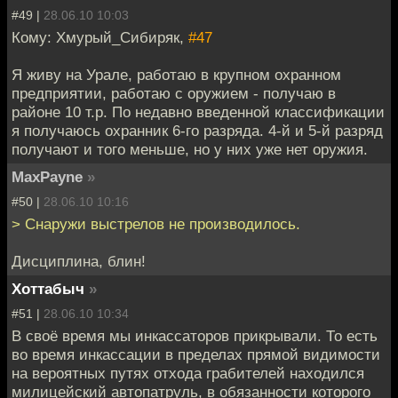
#49 |
28.06.10 10:03
Кому: Хмурый_Сибиряк,
#47
Я живу на Урале, работаю в крупном охранном
предприятии, работаю с оружием - получаю в
районе 10 т.р. По недавно введенной классификации
я получаюсь охранник 6-го разряда. 4-й и 5-й разряд
получают и того меньше, но у них уже нет оружия.
MaxPayne
»
#50 |
28.06.10 10:16
> Снаружи выстрелов не производилось.
Дисциплина, блин!
Хоттабыч
»
#51 |
28.06.10 10:34
В своё время мы инкассаторов прикрывали. То есть
во время инкассации в пределах прямой видимости
на вероятных путях отхода грабителей находился
милицейский автопатруль, в обязанности которого