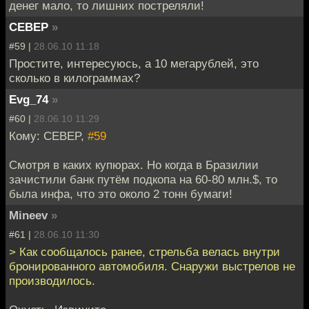
денег мало, то лишних постреляли!
CEBEP
»
#59 |
28.06.10 11:18
Простите, интересуюсь, а 10 мегарублей, это
сколько в килограммах?
Evg_74
»
#60 |
28.06.10 11:29
Кому: CEBEP,
#59
Смотря в каких купюрах. Но когда в Бразилии
зачистили банк путём подкопа на 60-80 млн.$, то
была инфа, что это около 2 тонн бумаги!
Mineev
»
#61 |
28.06.10 11:30
> Как сообщалось ранее, стрельба велась внутри
бронированного автомобиля. Снаружи выстрелов не
производилось.