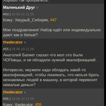
Хорошо так пробрались.
Маленький Друг
»
#54 |
28.06.10 11:05
Кому: Хмурый_Сибиряк,
#47
Мои поздравления! Набор идёт или индивидуально
дают как и белые?
thederator
»
#55 |
28.06.10 11:05
Анатолий Багмет сказал что мол это были
ЧОПовцы, и не обладали нужной квалификацией.
Интересно, неужели надо обладать какой-то
квалификацией, чтобы понимать, что нельзя брать
незнакомых людей в машину, в которой перевозят
немалые деньги?
thederator
»
#56 |
28.06.10 11:05
Кому: thederator,
#55