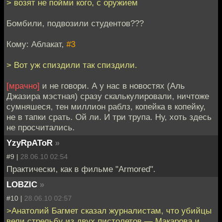
> возят не пойми кого, с оружием
Бомбили, подвозили студентов???
Кому: Аблакат,
#3
> Вот уж спиздили так спиздили.
[мрачно]
и не говори. А у нас в новостях (Аль
Джазира мэстная) сразу скалькулировали, ничтоже
сумняшеся, тен миллион раблз, копейка в копейку,
не в тапки срать. Ой ли. И три трупа. Ну, хоть здесь
не просчитались.
YzyRpAToR
»
#9 |
28.06.10 02:54
Практически, как в фильме "Armored".
LOBZIC
»
#10 |
28.06.10 02:57
>Анатолий Багмет сказал журналистам, что убийцы
вели стрельбу из двух пистолетов — Макарова и,