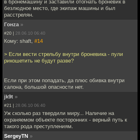
в бронемашину и заставили отогнать броневик в
безлюдное место, где экипаж машины и был
расстрелян.
Гонzа
»
#20 |
28.06.10 06:40
Кому: shaft,
#14
> Если вести стрельбу внутри броневика - пули
рикошетить не будут разве?
Если при этом попадать, да плюс обивка внутри
салона, большой опасности нет.
jk9t
»
#21 |
28.06.10 06:40
Уж сколько раз твердили миру... Наличие на
охраняемом объекте посторонних - верный путь к
такого рода преступлениям.
SergeyTN
»