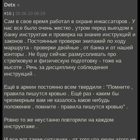
Detx
»
#16 |
28.06.10 06:29
Сам в свое время работал в охране инкассаторов . У
нас все было очень жестко , утром перед выездом к
банку инструктаж и проверка на знание инструкций и
законов . Постоянные проверки экипажей по ходу
маршрута - проверки двойные , от банка и от нашей
конторы . Не буду сейчас размусоливать про
стрелковую и физическую подготовку - тоже на
высоте . Речь за дисциплину соблюдения
инструкций .
Ещё в армии постоянно всем твердили : "Помните ,
правила пишутся кровью . Ещё раз - каким бы
чрезмерным вам не казалось какое нибудь
положение , помните - правила пишутся кровью" .
Ровно то же неустанно повторяли на каждом
инструктаже .
И все вот такие ситуации - от того что люди этого не