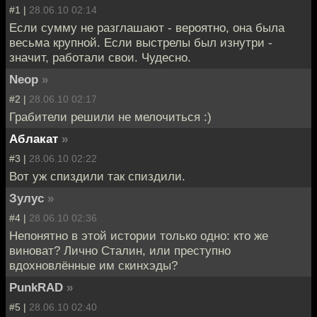
#1 |
28.06.10 02:14
Если сумму не разглашают - вероятно, она была
весьма крупной. Если выстрелы был изнутри -
значит, работали свои. Чудесно.
Neop
»
#2 |
28.06.10 02:17
Грабители решили не мелочиться :)
Аблакат
»
#3 |
28.06.10 02:22
Вот уж спиздили так спиздили.
Зулуc
»
#4 |
28.06.10 02:36
Непонятно в этой истории только одно: кто же
виноват? Лично Сталин, или преступно
вдохновлённые им скинхэды?
PunkRAD
»
#5 |
28.06.10 02:40