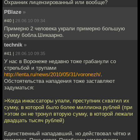
Охранник лицензированный или вообще?
PBlaze
»
#40 |
28.06.10 09:34
Примерно 2 человека украли примерно большую
сумму бобла.Шикаарно.
technik
»
#41 |
28.06.10 09:35
У нас в Воронеже недавно тоже грабанули со
стрельбой и трупами
http://lenta.ru/news/2010/05/31/voronezh/
.
Обстоятельства нападения тоже заставляют
задуматься:
>Когда инкассаторы упали, преступник схватил их
сумку, в которой было более миллиона рублей (при
>этом он не тронул вторую сумку, в которой лежали
двадцать тысяч рублей)
Единственный нападавший, но действовал чётко и
грамотно. Пока ловят. Погибшим земля пухом.