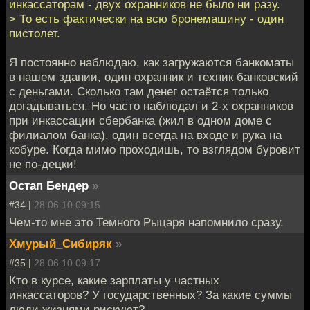
инкассаторам - двух охранников не было ни разу.
> То есть фактически на всю бронемашину - один
пистолет.
Я постоянно наблюдаю, как загружаются банкоматы
в нашем здании, один охранник и техник банковский
с деньгами. Сколько там денег остаётся только
догадываться. Но часто наблюдал и 2-х охранников
при инкассации сбербанка (жил в одном доме с
филиалом банка), один всегда на входе и рука на
кобуре. Когда мимо проходишь, то взглядом буровит
не по-децки!
Остап Бендер
»
#34 |
28.06.10 09:15
Чем-то мне это Темного Рыцаря напомнило сразу.
Хмурый_Сибиряк
»
#35 |
28.06.10 09:17
Кто в курсе, какие зарплаты у частных
инкассаторов? У государственных? За какие суммы
люди жизнями рискуют?