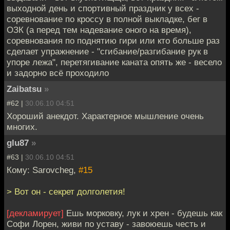
выходной день и спортивный праздник у всех -
соревнование по кроссу в полной выкладке, бег в
ОЗК (а перед тем надевание оного на время),
соревнования по поднятию гири или кто больше раз
сделает упражнение - "сгибание/разгибание рук в
упоре лежа", перетягивание каната опять же - весело
и задорно всё проходило
Zaibatsu
»
#62 |
30.06.10 04:51
Хороший анекдот. Характерное мышление очень
многих.
glu87
»
#63 |
30.06.10 04:51
Кому: Sarovcheg,
#15
> Вот он - секрет долголетия!
[декламирует]
Ешь морковку, лук и хрен - будешь как
Софи Лорен, живи по уставу - завоюешь честь и