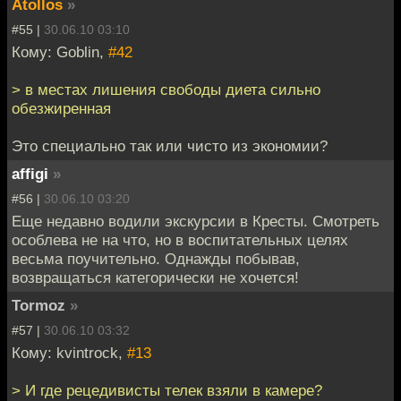
Atollos
»
#55 |
30.06.10 03:10
Кому: Goblin,
#42
> в местах лишения свободы диета сильно
обезжиренная
Это специально так или чисто из экономии?
affigi
»
#56 |
30.06.10 03:20
Еще недавно водили экскурсии в Кресты. Смотреть
особлева не на что, но в воспитательных целях
весьма поучительно. Однажды побывав,
возвращаться категорически не хочется!
Tormoz
»
#57 |
30.06.10 03:32
Кому: kvintrock,
#13
> И где рецедивисты телек взяли в камере?