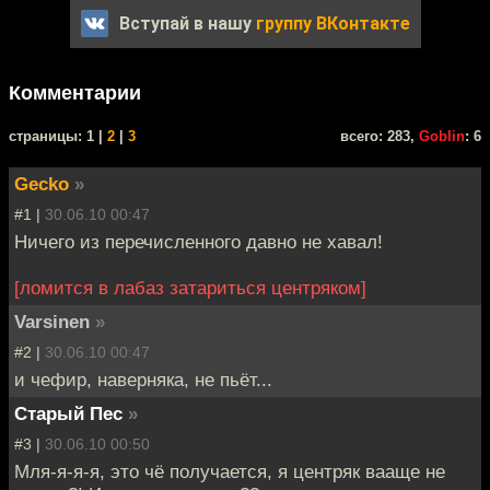
Вступай в нашу
группу ВКонтакте
Комментарии
cтраницы: 1 |
2
|
3
всего: 283,
Goblin
: 6
Gecko
»
#1 |
30.06.10 00:47
Ничего из перечисленного давно не хавал!
[ломится в лабаз затариться центряком]
Varsinen
»
#2 |
30.06.10 00:47
и чефир, наверняка, не пьёт...
Старый Пес
»
#3 |
30.06.10 00:50
Мля-я-я-я, это чё получается, я центряк вааще не