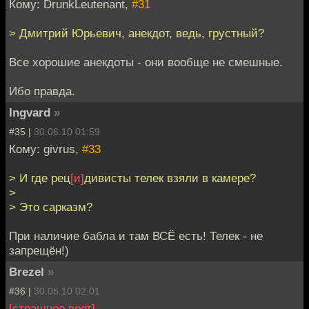
Кому: DrunkLeutenant,
#31
> Дмитрий Юрьевич, анекдот, ведь, грустный?
Все хорошие анекдоты - они вообще не смешные.
Ибо правда.
Ingvard
»
#35 |
30.06.10 01:59
Кому: givrus,
#33
> И где рец
[и]
дивисты телек взяли в камере?
>
> Это сарказм?
При наличие бабла и там ВСЁ есть! Телек - не
запрещён!)
Brezel
»
#36 |
30.06.10 02:01
[страшное воет]