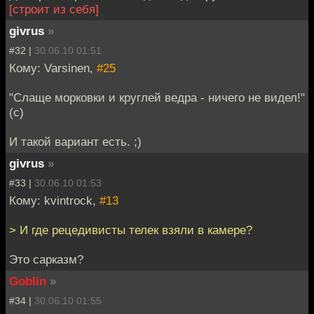
[строит из себя]
givrus
»
#32 |
30.06.10 01:51
Кому: Varsinen,
#25
"Слаще морковки и круглей ведра - ничего не видел!"
(с)
И такой вариант есть. ;)
givrus
»
#33 |
30.06.10 01:53
Кому: kvintrock,
#13
> И где рецедивисты телек взяли в камере?
Это сарказм?
Goblin
»
#34 |
30.06.10 01:55