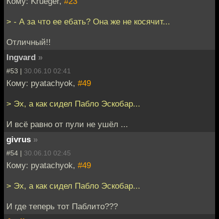
Кому: Krueger,
#23
> - А за что ее ебать? Она же не косячит...
Отличный!!
Ingvard
»
#53 |
30.06.10 02:41
Кому: pyatachyok,
#49
> Эх, а как сидел Пабло Эскобар...
И всё равно от пули не ушёл ...
givrus
»
#54 |
30.06.10 02:45
Кому: pyatachyok,
#49
> Эх, а как сидел Пабло Эскобар...
И где теперь тот Паблито???