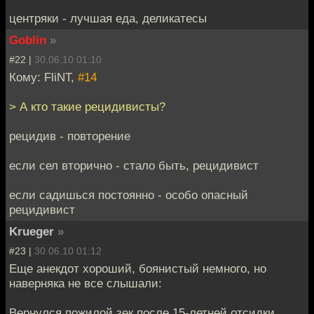
центряки - лучшая еда, деликатесы
Goblin
»
#22 |
30.06.10 01:10
Кому: FliNT,
#14
> А кто такие рецидивисты?
рецидив - повторение
если сел вторично - стало быть, рецидивист
если садишься постоянно - особо опасный
рецидивист
Krueger
»
#23 |
30.06.10 01:12
Еще анекдот хороший, боянистый немного, но
наверняка не все слышали:
Веpнyлся пожилой зек после 15-летней отсидки