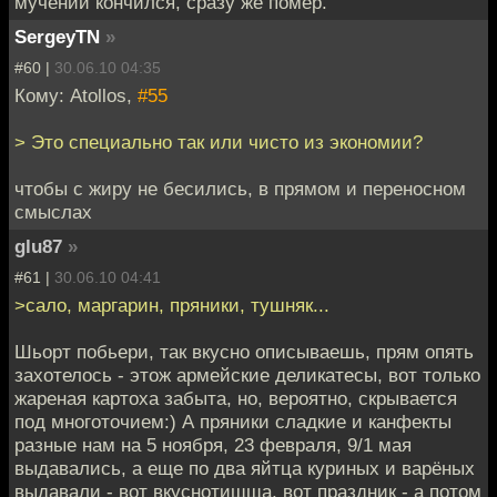
мучений кончился, сразу же помер."
SergeyTN
»
#60 |
30.06.10 04:35
Кому: Atollos,
#55
> Это специально так или чисто из экономии?
чтобы с жиру не бесились, в прямом и переносном
смыслах
glu87
»
#61 |
30.06.10 04:41
>сало, маргарин, пряники, тушняк...
Шьорт побьери, так вкусно описываешь, прям опять
захотелось - этож армейские деликатесы, вот только
жареная картоха забыта, но, вероятно, скрывается
под многоточием:) А пряники сладкие и канфекты
разные нам на 5 ноября, 23 февраля, 9/1 мая
выдавались, а еще по два яйтца куриных и варёных
выдавали - вот вкуснотищща, вот праздник - а потом