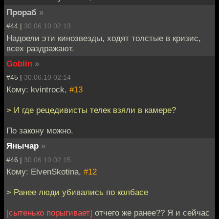
Прораб
»
#44 |
30.06.10 02:13
Надоели эти кинозвезды, ходят толстые в кризис,
всех раздражают.
Goblin
»
#45 |
30.06.10 02:14
Кому: kvintrock,
#13
> И где рецедивисты телек взяли в камере?
По закону можно.
Янычар
»
#46 |
30.06.10 02:15
Кому: ElvenSkotina,
#12
> Ранее люди убивались по колбасе
[сытенько порыгивает]
отчего же ранее?? Я и сейчас