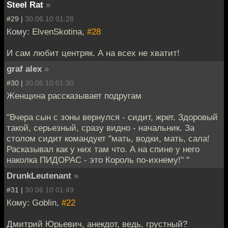
Steel Rat
»
#29 |
30.06.10 01:28
Кому: ElvenSkotina,
#28
И сам любит центряк. А на всех не хватит!
graf alex
»
#30 |
30.06.10 01:30
Женщина рассказывает подругам
"Вчера сын с зоны вернулся - сидит, жрет. Здоровый
такой, серьезный, сразу видно - начальник. За
столом сидит командует "мать, водки, мать, сала!
Расказывал как у них там что. А на спине у него
наколка ПИДОРАС - это Король по-ихнему!" "
DrunkLeutenant
»
#31 |
30.06.10 01:49
Кому: Goblin,
#22
Дмитрий Юрьевич, анекдот, ведь, грустный?