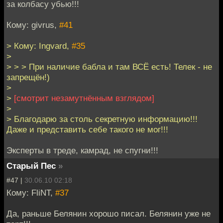
за колбасу убью!!!
Кому: givrus,
#41
> Кому: Ingvard,
#35
>
> > > При наличие бабла и там ВСЁ есть! Телек - не
запрещён!)
>
>
[смотрит незамутнённым взглядом]
>
> Благодарю за столь секретную информацию!!!
Даже и представить себе такого не мог!!!
Эксперты в треде, камрад, не спугни!!!
Старый Пес
»
#47 |
30.06.10 02:18
Кому: FliNT,
#37
Да, раньше Белянин хорошо писал. Белянин уже не