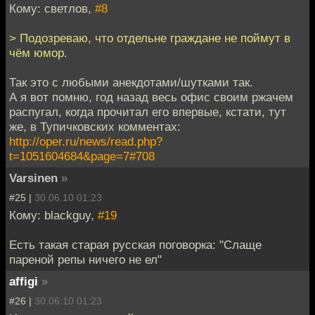
Кому: светлов,
#8
> Подозреваю, что отдельне граждане не поймут в
чём юмор.
Так это с любыми анекдотами/шутками так.
А я вот помню, год назад весь офис своим ржачем
распугал, когда прочитал его впервые, кстати, тут
же, в Тупичковских комментах:
http://oper.ru/news/read.php?
t=1051604684&page=7#708
Varsinen
»
#25 |
30.06.10 01:23
Кому: blackguy,
#19
Есть такая старая русская поговорка: "Слаще
пареной репы ничего не ел"
affigi
»
#26 |
30.06.10 01:23