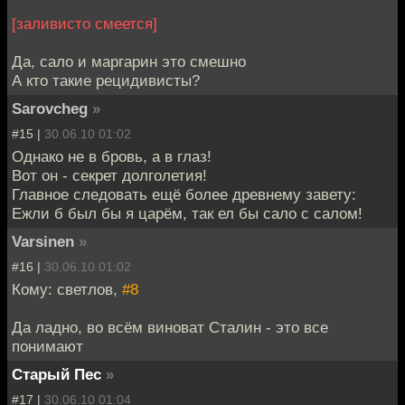
[заливисто смеется]
Да, сало и маргарин это смешно
А кто такие рецидивисты?
Sarovcheg
»
#15 |
30.06.10 01:02
Однако не в бровь, а в глаз!
Вот он - секрет долголетия!
Главное следовать ещё более древнему завету:
Ежли б был бы я царём, так ел бы сало с салом!
Varsinen
»
#16 |
30.06.10 01:02
Кому: светлов,
#8
Да ладно, во всём виноват Сталин - это все
понимают
Старый Пес
»
#17 |
30.06.10 01:04