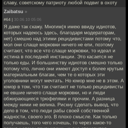
славу, советскому патриоту любой подвиг в охоту
Zaibatsu
»
#64 |
30.06.10 05:06
Я даже так скажу. Многим(я имею ввиду идиотов,
которых надеюсь здесь, благодаря модераторам,
нет) смешно над этими рецидивистами потому что,
мол они слаще морковки ничего не ели, поэтому
считают, что все что слаще морковки, то идеал и
истина в последней инстанции. Это касается не
только еды. И большинству идиотов смешно только
потому что, лично они имеют доступ к более крутым
материальным благам, чем те о которых эти
уголовники могут мечтать. Но юмор мне не в этом. А
юмор в том, что так считают не только рецидивисты
не евшие ничего слаще морковки, но и люди
обжирающиеся трюфелями и прочим. А разница
между ними не велика. Рискну сделать вывод, что
дело в том, что люди рабы своей собственной
жадности, своего эго. В плохо смысле. Как только
получаешь, того чего хочешь, то через какое-то