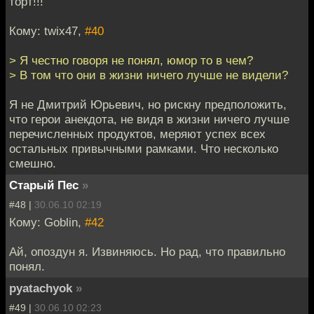
торт!!!
Кому: twix47,
#40
> Я честно говоря не понял, юмор то в чем?
> В том что они в жизни ничего лучше не видели?
Я не Дмитрий Юрьевич, но рискну предположить,
что герои анекдота, не видя в жизни ничего лучше
перечисленных продуктов, меряют успех всех
остальных привычными рамками. Что несколько
смешно.
Старый Пес
»
#48 |
30.06.10 02:19
Кому: Goblin,
#42
Ай, опоздун я. Извиняюсь. Но рад, что правильно
понял.
pyatachyok
»
#49 |
30.06.10 02:23