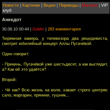
Новости
|
Картинки
|
Видео
|
Переводы
|
Магазин
|
VIP
клуб
Анекдот
30.06.10 00:44
|
Goblin
|
283 комментария
Тюремная камера, у телевизора два рецидивиста,
смотрят юбилейный концерт Аллы Пугачёвой.
Один говорит:
- Прикинь, Пугачёвой уже шестьдесят, а как выглядит,
а? Как ей это удаётся?
Второй:
- Чё как? Всю жизнь на воле, хавает строго центряк:
сало, маргарин, пряники, тушняк...