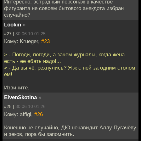
Интересно, эстрадный персонаж в качестве
фигуранта не совсем бытового анекдота избран
случайно?
Lookin
»
#27 |
30.06.10 01:25
Кому: Krueger,
#23
> - Погоди, погоди, а зачем жypналы, когда жена
есть - ее ебать надо!...
> - Да вы чё, рехнулись? Я ж с ней за одним столом
ем!
Извините.
ElvenSkotina
»
#28 |
30.06.10 01:26
Кому: affigi,
#26
Конешно не случайно, ДЮ ненавидит Аллу Пугачёву
и зеков, пора бы запомнить.