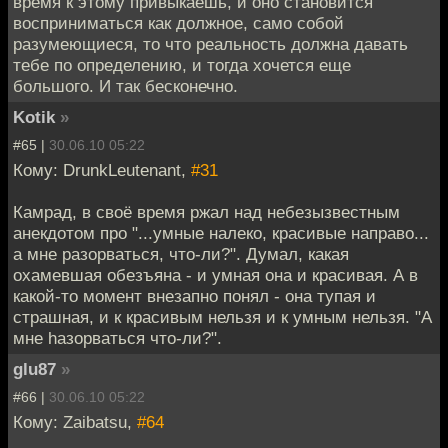
время к этому привыкаешь, и оно становится
восприниматься как должное, само собой
разумеющиеся, то что реальность должна давать
тебе по определению, и тогда хочется еще
большого. И так бесконечно.
Kotik
»
#65 |
30.06.10 05:22
Кому: DrunkLeutenant,
#31
Камрад, в своё время ржал над небезызвестным
анекдотом про "...умные налеко, красивые направо...
а мне разорваться, что-ли?". Думал, какая
охамевшая обезъяна - и умная она и красивая. А в
какой-то момент внезапно понял - она тупая и
страшная, и к красивым нельзя и к умным нельзя. "А
мне hазорваться что-ли?".
glu87
»
#66 |
30.06.10 05:22
Кому: Zaibatsu,
#64