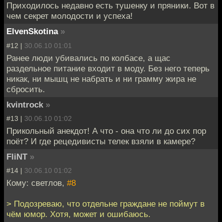
Приходилось недавно есть тушенку и пряники. Вот в
чем секрет молодости и успеха!
ElvenSkotina
»
#12 |
30.06.10 01:01
Ранее люди убивались по колбасе, а щас
раздельное питание входит в моду. Без него теперь
никак, ни мышц не набрать и ни грамму жира не
сбросить.
kvintrock
»
#13 |
30.06.10 01:02
Прикольный анекдот! А что - она что ли до сих пор
поёт? И где рецедивисты телек взяли в камере?
FliNT
»
#14 |
30.06.10 01:02
Кому: светлов,
#8
> Подозреваю, что отдельне граждане не поймут в
чём юмор. Хотя, может и ошибаюсь.