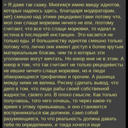
> Я даже так скажу. Многим(я имею ввиду идиотов,
которых надеюсь здесь, благодаря модераторам,
нет) смешно над этими рецидивистами потому что,
мол они слаще морковки ничего не ели, поэтому
считают, что все что слаще морковки, то идеал и
истина в последней инстанции. Это касается не
только еды. И большинству идиотов смешно только
потому что, лично они имеют доступ к более крутым
материальным благам, чем те о которых эти
уголовники могут мечтать. Но юмор мне не в этом. А
юмор в том, что так считают не только рецидивисты
не евшие ничего слаще морковки, но и люди
обжирающиеся трюфелями и прочим. А разница
между ними не велика. Рискну сделать вывод, что
дело в том, что люди рабы своей собственной
жадности, своего эго. В плохо смысле. Как только
получаешь, того чего хочешь, то через какое-то
время к этому привыкаешь, и оно становится
восприниматься как должное, само собой
разумеющиеся, то что реальность должна давать
тебе по определению, и тогда хочется еще