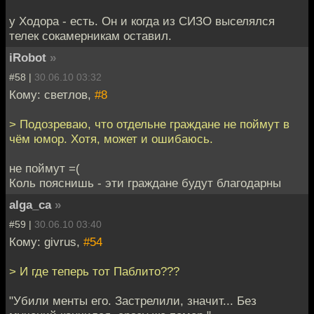
у Ходора - есть. Он и когда из СИЗО выселялся
телек сокамерникам оставил.
iRobot
»
#58 |
30.06.10 03:32
Кому: светлов,
#8
> Подозреваю, что отдельне граждане не поймут в
чём юмор. Хотя, может и ошибаюсь.
не поймут =(
Коль пояснишь - эти граждане будут благодарны
alga_ca
»
#59 |
30.06.10 03:40
Кому: givrus,
#54
> И где теперь тот Паблито???
"Убили менты его. Застрелили, значит... Без