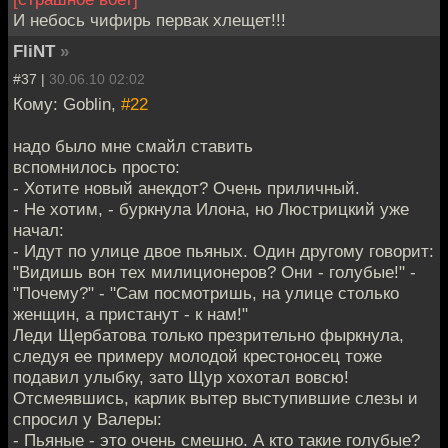
И небось чифирь первак хлещет!!!
FliNT
»
#37 |
30.06.10 02:02
Кому: Goblin,
#22
надо было мне смайл ставить
вспомнилось просто:
- Хотите новый анекдот? Очень приличный.
- Не хотим, - буркнула Илона, но Люстрицкий уже
начал:
- Идут по улице двое пьяных. Один другому говорит:
"Видишь вон тех милиционеров? Они - голубые!" -
"Почему?" - "Сам посмотришь, на улице столько
женщин, а пристанут - к нам!"
Леди Щербатова только презрительно фыркнула,
следуя ее примеру молодой крестоносец тоже
подавил улыбку, зато Щур хохотал вовсю!
Отсмеявшись, карлик вытер выступившие слезы и
спросил у Валеры:
- Пьяные - это очень смешно. А кто такие голубые?