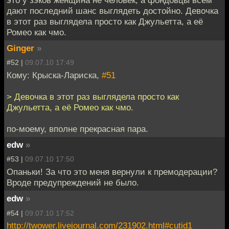
это у зэков женщина не человек, а фондовцы всем
дают последний шанс выглядеть достойно. Девочка
в этот раз выглядела просто как Джульетта, а её
Ромео как чмо.
Ginger
»
#52 |
09.07.10 17:49
Кому: Крыска-Лариска,
#51
> Девочка в этот раз выглядела просто как
Джульетта, а её Ромео как чмо.
по-моему, вполне прекрасная пара.
edw
»
#53 |
09.07.10 17:50
Опаньки! За что это меня вернули к премодерации?
Вроде предупреждений не было.
edw
»
#54 |
09.07.10 17:52
http://twower.livejournal.com/231902.html#cutid1