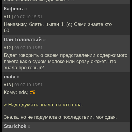
Кафель
»
#11 |
09.07.10 15:51
Ненавижу, блять, цыган !!! (с) Сами знаете кто
60
Пан Головатый
»
#12 |
09.07.10 15:51
Будет говорить о своем представлении содержимого
пакета как о сухом молоке или сразу скажет, что
знала про герыч?
mata
»
#13 |
09.07.10 15:51
Кому: edw,
#9
> Надо думать знала, на что шла.
Знала, но не подумала о последствии, молодая.
Starichok
»