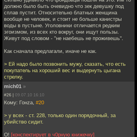
должно было быть очевидно что зек девушку под
сплав пустит. Относительно блатных женщина
вообще не человек, и стоит не больше канистры
воды в пустыне. Уголовники отличается редким
эгоизмом, из всех кто вокруг, они ищут пользы.
Живут под словом - "не наебешь не проживешь".
Как сначала предлагали, иначе не как.
> Ей надо было позвонить мужу, сказать, что есть
покупатель на хороший вес и выдернуть цыгана
стрелку.
mich01
»
#26 |
09.07.10 16:10
Кому: Гонzа,
#20
> у всех - ст. 228, только один порядочный, за
убийство сидит.
О!
[конспектирует в ч0рную книжечку]