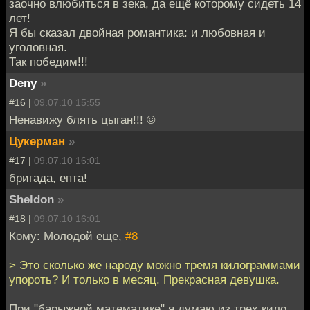
заочно влюбиться в зека, да ещё которому сидеть 14
лет!
Я бы сказал двойная романтика: и любовная и
уголовная.
Так победим!!!
Deny
»
#16 |
09.07.10 15:55
Ненавижу блять цыган!!! ©
Цукерман
»
#17 |
09.07.10 16:01
бригада, епта!
Sheldon
»
#18 |
09.07.10 16:01
Кому: Молодой еще,
#8
> Это сколько же народу можно тремя килограммами
упороть? И только в месяц. Прекрасная девушка.
При "барыжной математике" я думаю из трех кило