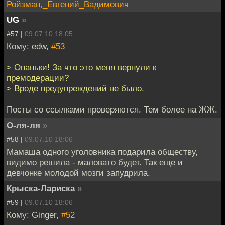
Ройзман,_Евгений_Вадимович
UG
»
#57 |
09.07.10 18:05
Кому: edw,
#53
> Опаньки! За что это меня вернули к
премодерации?
> Вроде предупреждений не было.
Посты со ссылками проверяются. Тем более на ЖЖ.
О-ля-ля
»
#58 |
09.07.10 18:06
Мамаша одного уголовника подарила обществу,
видимо решила - маловато будет. Так еще и
девчонке молодой мозги запудрила.
Крыска-Лариска
»
#59 |
09.07.10 18:06
Кому: Ginger,
#52