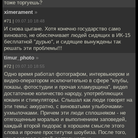
тоже торгуешь?
ximerament
»
#71 |
09.07.10 18:48
И снова цыгане. Хотя конечно государство само
виновато, не обеспечивает людей сидящих в ИК-15
бесплатной "дурью", и сидящие вынуждены так
решать эти проблемы!!!
timur_photo
»
#72 |
09.07.10 18:55
Одно время работал фотографом, интервьюером и
видео-оператором исключительно в сфере "клубы,
показы, фотостудии и прочая хламурщина", видел
достаточное количество народу, употребляющих
кокаин и стимуляторы. Слышал как люди говорят на
эти темы: аккуратно, с виноватыми улыбочками-
ухмылочками. Причем эти люди сплошняком - не
отягощенные моралью и выполнением заповедей,
каждый второй пидорас в хорошем смысле этого
слова и прочие проститутки шоубиза. После того,