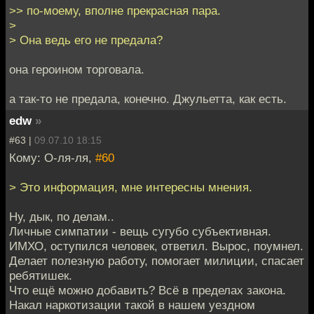
>> по-моему, вполне прекрасная пара.
>
> Она ведь его не предала?
она героином торговала.
а так-то не предала, конечно. Джульетта, как есть.
edw
»
#63 |
09.07.10 18:15
Кому: О-ля-ля,
#60
> Это информация, мне интересны мнения.
Ну, дык, по делам..
Личные симпатии - вещь сугубо субъективная.
ИМХО, оступился человек, ответил. Вырос, поумнел.
Делает полезную работу, помогает милиции, спасает
ребятишек.
Что ещё можно добавить? Всё в пределах закона.
Накал наркотизации такой в нашем уездном