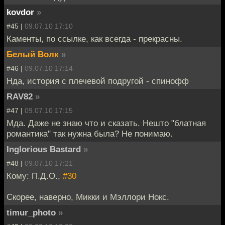
kovdor
»
#45 |
09.07.10 17:10
Каменты, по ссылке, как всегда - прекрасны.
Белый Волк
»
#46 |
09.07.10 17:14
Нда, история с плечевой подругой - спинофф
RAV82
»
#47 |
09.07.10 17:15
Мда. Даже не знаю что и сказать. Нешто "блатная
романтика" так нужна была? Не понимаю.
Inglorious Bastard
»
#48 |
09.07.10 17:21
Кому: П.Д.О.,
#30
Скорее, наверно, Микки и Мэллори Нокс.
timur_photo
»