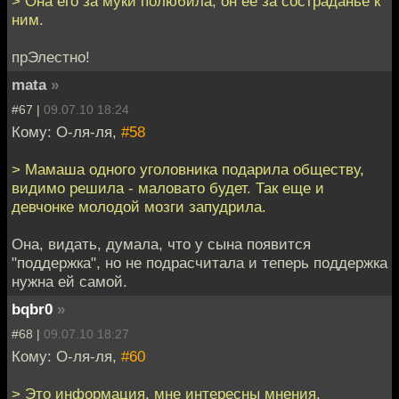
> Она его за муки полюбила, он её за состраданье к
ним.
прЭлестно!
mata
»
#67 |
09.07.10 18:24
Кому: О-ля-ля,
#58
> Мамаша одного уголовника подарила обществу,
видимо решила - маловато будет. Так еще и
девчонке молодой мозги запудрила.
Она, видать, думала, что у сына появится
"поддержка", но не подрасчитала и теперь поддержка
нужна ей самой.
bqbr0
»
#68 |
09.07.10 18:27
Кому: О-ля-ля,
#60
> Это информация, мне интересны мнения.