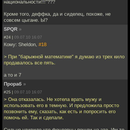
национальности!!!"???
Кроме того, деффка, да и сиделец, похоже, не
совсем цыгане. Ы?
SPQR
»
#24 |
09.07.10 16:07
Кому: Sheldon,
#18
> При "барыжной математике" я думаю из трех кило
продавалось все пять.
а то и 7
Прораб
»
#25 |
09.07.10 16:07
> Она отказалась. Не хотела врать мужу и
использовать его в темную. И предложила просто
позвонить ему, сказать, как есть и попросить его
помочь ей. Так и сделали.
Сильно удивило что фондовцы пошли на это. Им то