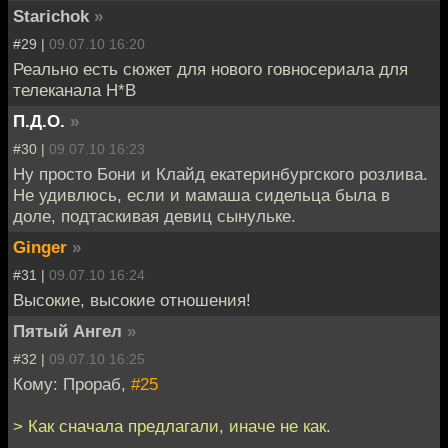
Starichok
»
#29 |
09.07.10 16:20
Реально есть сюжет для нового говносериала для
телеканала Н*В
П.Д.О.
»
#30 |
09.07.10 16:23
Ну просто Бони и Клайд екатеринбургского розлива.
Не удивлюсь, если и мамаша сидельца была в
доле, подтаскивая девиц сынульке.
Ginger
»
#31 |
09.07.10 16:24
Высокие, высокие отношения!
Пятый Ангел
»
#32 |
09.07.10 16:25
Кому: Прораб,
#25
> Как сначала предлагали, иначе не как.