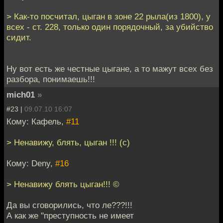
> Как-то посчитал, цыган в зоне 22 рыла(из 1800), у
всех - ст. 228, только один порядочный, за убийство
сидит.
Ну вот есть же честные цыгане, а то мажут всех без
разбора, понимаешь!!!
mich01
»
#23 |
09.07.10 16:07
Кому: Кафель,
#11
> Ненавижу, блять, цыган !!! (с)
Кому: Deny,
#16
> Ненавижу блять цыган!!! ©
Да вы сговорились, что ле???!!!
А как же "преступность не имеет