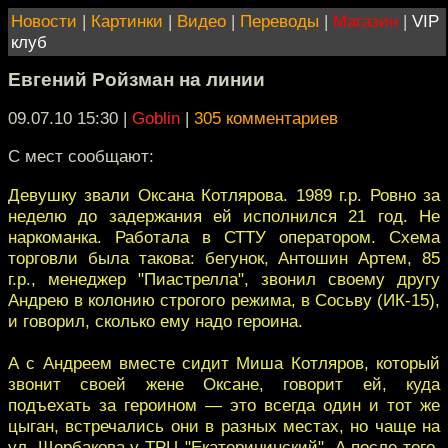
Новости
|
Картинки
|
Видео
|
Переводы
|
Магазин
|
VIP
клуб
Евгений Ройзман на линии
09.07.10 15:30
|
Goblin
|
305 комментариев
С мест сообщают:
Девушку звали Оксана Котлярова. 1989 г.р. Ровно за
неделю до задержания ей исполнился 21 год. Не
наркоманка. Работала в СТТУ оператором. Схема
торговли была такова: бегунок, Антошин Артем, 85
г.р., менеджер "Пиастрелла", звонил своему другу
Андрею в колонию строгого режима, в Сосьву (ИК-15),
и говорил, сколько ему надо героина.
А с Андреем вместе сидит Миша Котляров, который
звонит своей жене Оксане, говорит ей, куда
подъехать за героином — это всегда один и тот же
цыган, встречались они в разных местах, но чаще на
ул. Щербакова у ТРЦ "Екатерининский". А после того,