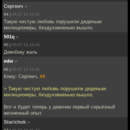
Сергеич
»
#4 |
09.07.10 15:42
Такую чистую любовь порушили дяденьки
милиционеры, бездуховненько вышло.
501q
»
#5 |
09.07.10 15:44
Девч0нку жаль
edw
»
#6 |
09.07.10 15:45
Кому: Сергеич,
#4
> Такую чистую любовь порушили дяденьки
милиционеры, бездуховненько вышло.
Вот и будет теперь у девочки первый серьёзный
жизненный опыт.
Starichok
»