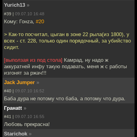
Yurich13
»
#39 |
09.07.10 16:48
Кому: Гонzа,
#20
> Как-то посчитал, цыган в зоне 22 рыла(из 1800), у
всех - ст. 228, только один порядочный, за убийство
сидит.
[выползая из под стола]
Камрад, ну надо ж
аккуратней инфу такую подавать, меня ж с работы
изгонят за ржач!!!
Jack Jumper
»
#40 |
09.07.10 16:52
Баба дура не потому что баба, а потому что дура.
Гранаtt
»
#41 |
09.07.10 16:55
Любовь прекрасна!
Starichok
»