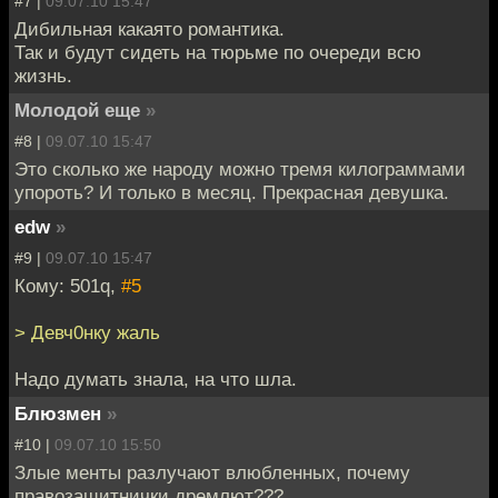
#7 |
09.07.10 15:47
Дибильная какаято романтика.
Так и будут сидеть на тюрьме по очереди всю
жизнь.
Молодой еще
»
#8 |
09.07.10 15:47
Это сколько же народу можно тремя килограммами
упороть? И только в месяц. Прекрасная девушка.
edw
»
#9 |
09.07.10 15:47
Кому: 501q,
#5
> Девч0нку жаль
Надо думать знала, на что шла.
Блюзмен
»
#10 |
09.07.10 15:50
Злые менты разлучают влюбленных, почему
правозащитнички дремлют???