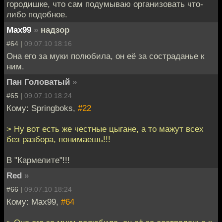
городишке, что сам подумываю организовать что-
либо подобное.
Max99
»
надзор
#64 |
09.07.10 18:16
Она его за муки полюбила, он её за состраданье к
ним.
Пан Головатый
»
#65 |
09.07.10 18:24
Кому: Springboks,
#22
> Ну вот есть же честные цыгане, а то мажут всех
без разбора, понимаешь!!!
В "Кармелите"!!!
Red
»
#66 |
09.07.10 18:24
Кому: Max99,
#64