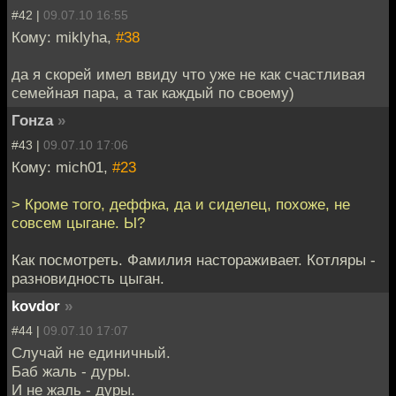
#42 |
09.07.10 16:55
Кому: miklyha,
#38
да я скорей имел ввиду что уже не как счастливая
семейная пара, а так каждый по своему)
Гонzа
»
#43 |
09.07.10 17:06
Кому: mich01,
#23
> Кроме того, деффка, да и сиделец, похоже, не
совсем цыгане. Ы?
Как посмотреть. Фамилия настораживает. Котляры -
разновидность цыган.
kovdor
»
#44 |
09.07.10 17:07
Случай не единичный.
Баб жаль - дуры.
И не жаль - дуры.