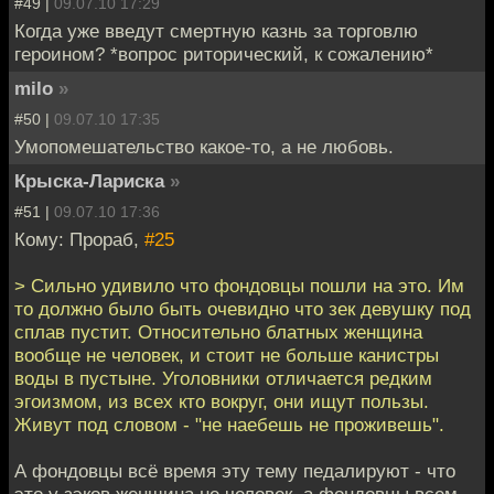
#49 |
09.07.10 17:29
Когда уже введут смертную казнь за торговлю
героином? *вопрос риторический, к сожалению*
milo
»
#50 |
09.07.10 17:35
Умопомешательство какое-то, а не любовь.
Крыска-Лариска
»
#51 |
09.07.10 17:36
Кому: Прораб,
#25
> Сильно удивило что фондовцы пошли на это. Им
то должно было быть очевидно что зек девушку под
сплав пустит. Относительно блатных женщина
вообще не человек, и стоит не больше канистры
воды в пустыне. Уголовники отличается редким
эгоизмом, из всех кто вокруг, они ищут пользы.
Живут под словом - "не наебешь не проживешь".
А фондовцы всё время эту тему педалируют - что