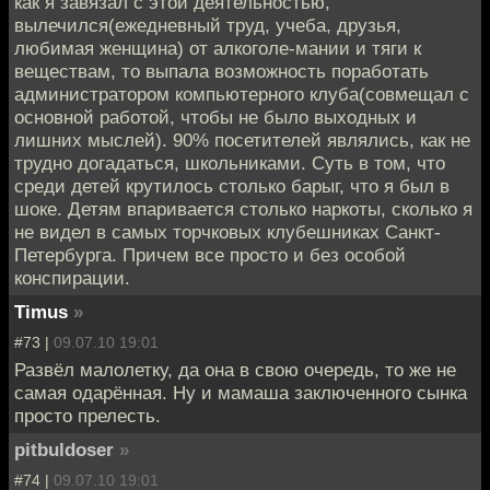
как я завязал с этой деятельностью,
вылечился(ежедневный труд, учеба, друзья,
любимая женщина) от алкоголе-мании и тяги к
веществам, то выпала возможность поработать
администратором компьютерного клуба(совмещал с
основной работой, чтобы не было выходных и
лишних мыслей). 90% посетителей являлись, как не
трудно догадаться, школьниками. Суть в том, что
среди детей крутилось столько барыг, что я был в
шоке. Детям впаривается столько наркоты, сколько я
не видел в самых торчковых клубешниках Санкт-
Петербурга. Причем все просто и без особой
конспирации.
Timus
»
#73 |
09.07.10 19:01
Развёл малолетку, да она в свою очередь, то же не
самая одарённая. Ну и мамаша заключенного сынка
просто прелесть.
pitbuldoser
»
#74 |
09.07.10 19:01