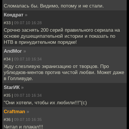
Сломалась бы. Видимо, потому и не стали.
Кондрат
»
#33 |
09.07.10 16:28
Срочно заснять 200 серий правильного сериала на
основе душещипательной истории и показать по
НТВ в принудительном порядке!
AndMor
»
#34 |
09.07.10 16:34
Жду слезливую экранизацию от творцов. Про
ублюдков-ментов против чистой любви. Может даже
в Голливуде.
StarИК
»
#35 |
09.07.10 16:34
"Они хотели, чтобы их любили!!!"(c)
Craftman
»
#36 |
09.07.10 16:35
Читал и плакал!!!