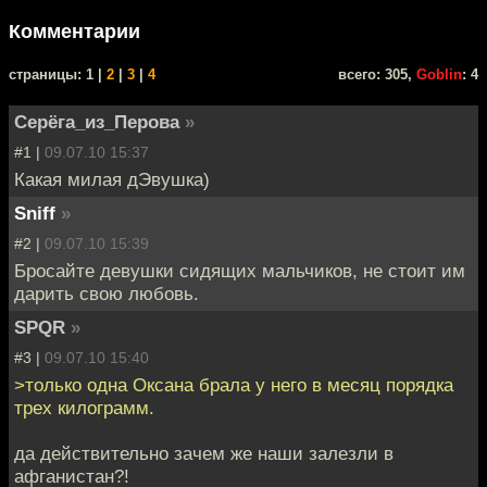
Комментарии
cтраницы: 1 |
2
|
3
|
4
всего: 305,
Goblin
: 4
Серёга_из_Перова
»
#1 |
09.07.10 15:37
Какая милая дЭвушка)
Sniff
»
#2 |
09.07.10 15:39
Бросайте девушки сидящих мальчиков, не стоит им
дарить свою любовь.
SPQR
»
#3 |
09.07.10 15:40
>только одна Оксана брала у него в месяц порядка
трех килограмм.
да действительно зачем же наши залезли в
афганистан?!