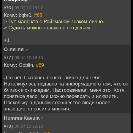
#76 |
09.07.10 19:02
Кому: bqbr0,
#68
> Тут мало кто с Ройзманом знаком лично.
> Судить можно только по его делам
+1
О-ля-ля
»
#77 |
09.07.10 19:13
Кому: Goblin,
#69
Дел нет. Пытаюсь понять лично для себя.
Натолкнулась недавно на информацию о том, что он
близок к скинхедам. Настораживает меня это. Хотя,
понятное дело, все можно переврать и исказить.
Поскольку в данном сообществе люди более
знающие, спросила мнения.
Humma Kavula
»
#78 |
09.07.10 19:13