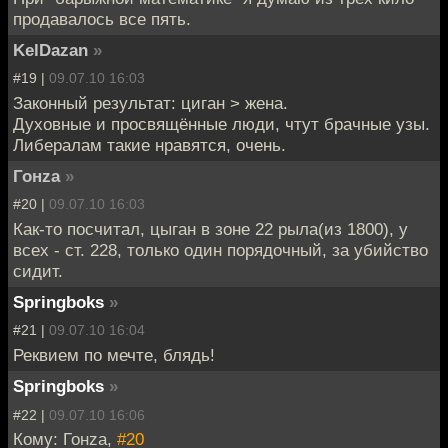
продавалось все пять.
KelDazan
»
#19 |
09.07.10 16:03
Законный результат: циган > жена.
Духовные и просвящённые люди, чтут брачные узы.
Либералам такие нравятся, очень.
Гонzа
»
#20 |
09.07.10 16:03
Как-то посчитал, цыган в зоне 22 рыла(из 1800), у
всех - ст. 228, только один порядочный, за убийство
сидит.
Springboks
»
#21 |
09.07.10 16:04
Реквием по мечте, блядь!
Springboks
»
#22 |
09.07.10 16:06
Кому: Гонzа,
#20