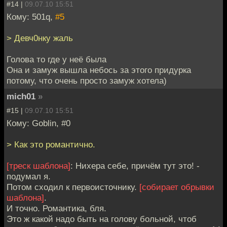
#14 |
09.07.10 15:51
Кому: 501q,
#5
> Девч0нку жаль
Голова то где у неё была
Она и замуж вышла небось за этого придурка
потому, что очень просто замуж хотела)
mich01
»
#15 |
09.07.10 15:51
Кому: Goblin, #0
> Как это романтично.
[треск шаблона]
: Нихера себе, причём тут это! -
подумал я.
Потом сходил к первоисточнику.
[собирает обрывки
шаблона]
.
И точно. Романтика, бля.
Это ж какой надо быть на голову больной, чтоб