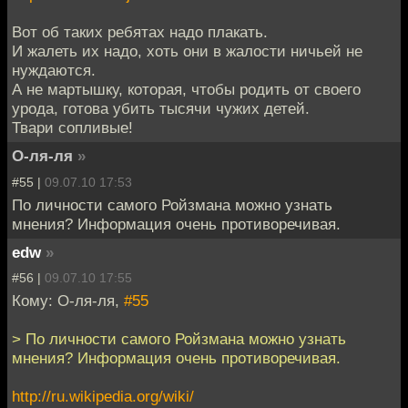
Вот об таких ребятах надо плакать.
И жалеть их надо, хоть они в жалости ничьей не
нуждаются.
А не мартышку, которая, чтобы родить от своего
урода, готова убить тысячи чужих детей.
Твари сопливые!
О-ля-ля
»
#55 |
09.07.10 17:53
По личности самого Ройзмана можно узнать
мнения? Информация очень противоречивая.
edw
»
#56 |
09.07.10 17:55
Кому: О-ля-ля,
#55
> По личности самого Ройзмана можно узнать
мнения? Информация очень противоречивая.
http://ru.wikipedia.org/wiki/