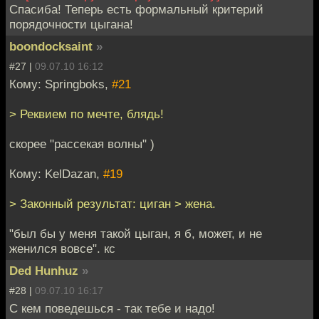
Спасиба! Теперь есть формальный критерий
порядочности цыгана!
boondocksaint
»
#27 |
09.07.10 16:12
Кому: Springboks,
#21
> Реквием по мечте, блядь!
скорее "рассекая волны" )
Кому: KelDazan,
#19
> Законный результат: циган > жена.
"был бы у меня такой цыган, я б, может, и не
женился вовсе". кс
Ded Hunhuz
»
#28 |
09.07.10 16:17
С кем поведешься - так тебе и надо!