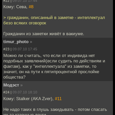
#22 |
09.07.10 17:44
Кому: Сева,
#8
> гражданин, описанный в заметке - интеллектуал
безо всяких оговорок
Гражданин из заметки живёт в вакиуме.
timur_photo
»
#23 |
09.07.10 17:45
Можно ли считать, что если от индивида нет
подобных заявлений(если судить по действиям и
фактам), как у "интеллектуала" из заметки, то
значит, он на пути к пятипроцентной прослойке
общества?
Модэст
»
#24 |
09.07.10 18:10
Кому: Stalker (AKA Zver),
#11
Не надо таких в глушь закидывать - потом спасать
их за казенные денги.