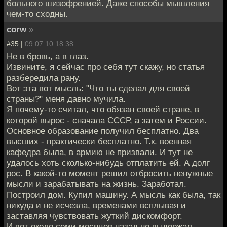
больного шизофренией. Даже способы мышления
чем-то сходны.
corw
»
#35 |
09.07.10 18:38
Не в бровь, а в глаз.
Извините, я сейчас про себя тут скажу, но статья
разбередила рану.
Вот эта вот мысль: "Что ты сделал для своей
страны?" меня давно мучила.
Я почему-то считал, что обязан своей стране, в
которой вырос - сначала СССР, а затем и России.
Основное образование получил бесплатно. Два
высших - практически бесплатно. Т.к. военная
кафедра была, в армию не призвали. И тут не
удалось хоть сколько-нибудь отплатить ей. А долг
рос. В какой-то момент решил отбросить ненужные
мысли и зарабатывать на жизнь. Заработал.
Построил дом. Купил машину. А мысль как была, так
никуда и не исчезла, временами всплывая и
заставляя чувствовать жуткий дискомфорт.
И вот около семи месяцев назад не выдержал.