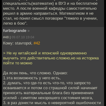
специальность(математик) в ВУЗ и на бесплатное
место. А после военной кафедры самостоятельно
решил в армию направиться. Математиком я не
стал, но понял смысл поговорки "тяжело в учении,
легко в бою".
furbogrande
»
#48 |
09.07.10 19:04
Кому: stavropol,
#42
> Не ну китайский и японский одновременно
выучить это действительно сложно,но на историка
пойти то можно
Да ясен пень, что сложно. Однако:
1.эта возможность у него есть,
2. думать, что где-то есть что-то, что запросто
осваивается и потом со страшной силой начинает
приносить материальные блага без применения
усилий - симптом нехорошего состояния мозга,
3. в раз донести мысль о невероятной ошибочности