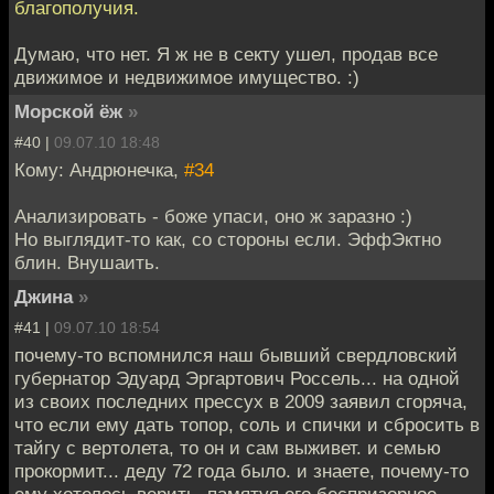
благополучия.
Думаю, что нет. Я ж не в секту ушел, продав все
движимое и недвижимое имущество. :)
Морской ёж
»
#40 |
09.07.10 18:48
Кому: Андрюнечка,
#34
Анализировать - боже упаси, оно ж заразно :)
Но выглядит-то как, со стороны если. ЭффЭктно
блин. Внушаить.
Джина
»
#41 |
09.07.10 18:54
почему-то вспомнился наш бывший свердловский
губернатор Эдуард Эргартович Россель... на одной
из своих последних прессух в 2009 заявил сгоряча,
что если ему дать топор, соль и спички и сбросить в
тайгу с вертолета, то он и сам выживет. и семью
прокормит... деду 72 года было. и знаете, почему-то
ему хотелось верить, памятуя его беспризорное