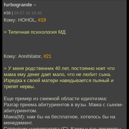
furbogrande
»
#38 |
09.07.10 18:45
Кому: HOHOL,
#19
> Типичная психология МД
Кому: Annihilator,
#21
> У меня родственник 40 лет, постоянно ноет что
мама ему денег дает мало, что не любит сына.
Изредка к своей матери наведывается пьяный и
трепет нервы.
Еще пример из смежной области идиотизма:
Разгар приема абитуриентов в вузы. Мама с сыном-
абитуриентом.
Мама(М): нам бы на бесплатное, хотелось бы на
менеджмент.
Сотрудник университета (С): Какие у вас предметы