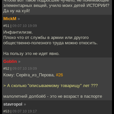
Чтобы вот такое подросшее чучело, не понимающее
элементарных вещей, учило моих детей ИСТОРИИ?
Да ну на хуй!
MickM
»
#51 |
09.07.10 19:09
Инфантилизм.
Плохо что от службы в армии или другого
общественно-полезного труда можно откосить.
На пользу это не идет явно.
Goblin
»
#52 |
09.07.10 19:09
Кому: Серёга_из_Перова,
#26
> А сколько "описываемому товарищу" лет ???
малолетний долбоёб - это не возраст в паспорте
stavropol
»
#53 |
09.07.10 19:17