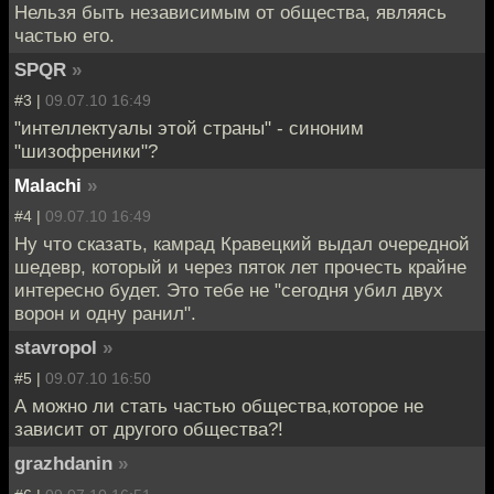
Нельзя быть независимым от общества, являясь
частью его.
SPQR
»
#3 |
09.07.10 16:49
"интеллектуалы этой страны" - синоним
"шизофреники"?
Malachi
»
#4 |
09.07.10 16:49
Ну что сказать, камрад Кравецкий выдал очередной
шедевр, который и через пяток лет прочесть крайне
интересно будет. Это тебе не "сегодня убил двух
ворон и одну ранил".
stavropol
»
#5 |
09.07.10 16:50
А можно ли стать частью общества,которое не
зависит от другого общества?!
grazhdanin
»