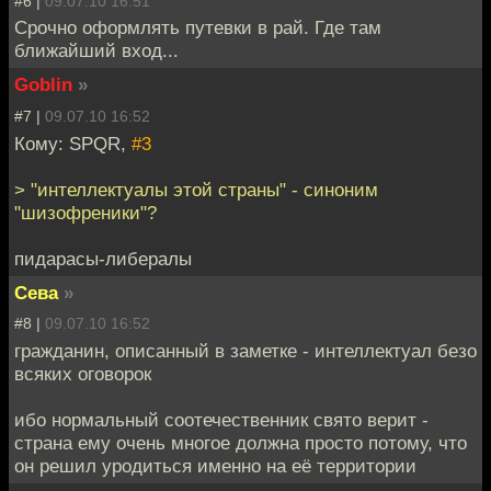
#6 |
09.07.10 16:51
Срочно оформлять путевки в рай. Где там
ближайший вход...
Goblin
»
#7 |
09.07.10 16:52
Кому: SPQR,
#3
> "интеллектуалы этой страны" - синоним
"шизофреники"?
пидарасы-либералы
Сева
»
#8 |
09.07.10 16:52
гражданин, описанный в заметке - интеллектуал безо
всяких оговорок
ибо нормальный соотечественник свято верит -
страна ему очень многое должна просто потому, что
он решил уродиться именно на её территории