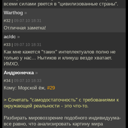
всеми силами рвется в "цивилизованные страны".
Warthog
»
#32 |
09.07.10 18:31
Отличная заметка!
ac/dc
»
#33 |
09.07.10 18:31
Как мне кажется "таких" интеллектуалов полно не
только у нас... Нытиков и кликуш везде хватает.
ИМХО.
Андрюнечка
»
#34 |
09.07.10 18:33
Кому: Морской ёж,
#29
> Сочетать "самодостаточность" с требованиями к
окружающей реальности - это что-то.
Разбирать мировоззрение подобного индивидуума-
все равно, что анализировать картину мира