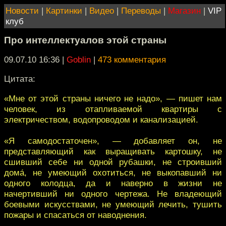
Новости
|
Картинки
|
Видео
|
Переводы
|
Магазин
|
VIP
клуб
Про интеллектуалов этой страны
09.07.10 16:36
|
Goblin
|
473 комментария
Цитата:
«Мне от этой страны ничего не надо», — пишет нам
человек, из отапливаемой квартиры с
электричеством, водопроводом и канализацией.
«Я самодостаточен», — добавляет он, не
представляющий как выращивать картошку, не
сшивший себе ни одной рубашки, не строивший
дома́, не умеющий охотиться, не выкопавший ни
одного колодца, да и наверно в жизни не
начертивший ни одного чертежа. Не владеющий
боевыми искусствами, не умеющий лечить, тушить
пожары и спасаться от наводнения.