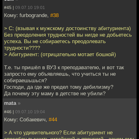
#45 |
09.07.10 19:01
Кому: furbogrande,
#38
> С: (взывая к мужскому достоинству абитуриента)
Без преодоления трудностей вы нигде не добьетесь
успеха. Вы не собираетесь преодолевать
трудности????
> Абитуриент: (отрицательно мотает бошкой)
Т.е. ты пришёл в ВУЗ к преподавателю, и вот так
запросто ему объявляешь, что учиться ты не
собираешьшься?
Господи, да где же предел тому дебилизму?
Да почему эту маму в детстве не убили?
mata
»
#46 |
09.07.10 19:04
Кому: Собакевич,
#44
> А что удивительного? Если абитуриент не
способен выучить китайский и японский - зачем ему