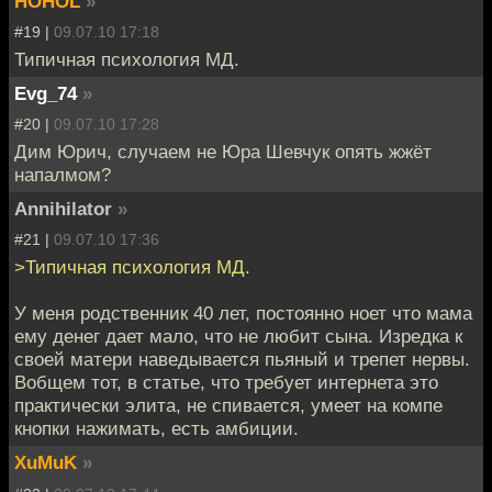
HOHOL
»
#19 |
09.07.10 17:18
Типичная психология МД.
Evg_74
»
#20 |
09.07.10 17:28
Дим Юрич, случаем не Юра Шевчук опять жжёт
напалмом?
Annihilator
»
#21 |
09.07.10 17:36
>Типичная психология МД.
У меня родственник 40 лет, постоянно ноет что мама
ему денег дает мало, что не любит сына. Изредка к
своей матери наведывается пьяный и трепет нервы.
Вобщем тот, в статье, что требует интернета это
практически элита, не спивается, умеет на компе
кнопки нажимать, есть амбиции.
XuMuK
»