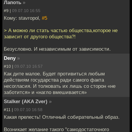
Лапоть
»
#9 |
09.07.10 16:55
Кому: stavropol,
#5
> А можно ли стать частью общества,которое не
зависит от другого общества?!
Безусловно. И независимым от зависимости.
Deny
»
#10 |
09.07.10 16:57
Как дите малое. Будет противиться любым
действиям государства ради самого факта
несогласия. И толковать их лишь со сторон «не
заботится» и «нагло вмешивается»
Stalker (AKA Zver)
»
#11 |
09.07.10 16:58
Какая прелесть! Отличный собирательный образ.
Возникает желание такого "самодостаточного