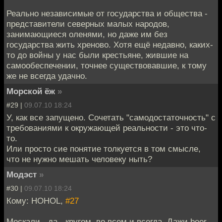
Реально независимые от государства и общества -
представители северных малых народов,
занимающиеся оленями, но даже им без
государства жить хреново. Хотя ещё недавно, каких-
то до войны у нас были крестьяне, жившие на
самообеспечении, точнее существовавшие, к тому
же не всегда удачно.
Морской ёж
»
#29 |
09.07.10 18:24
У, как все запущено. Сочетать "самодостаточность" с
требованиями к окружающей реальности - это что-
то.
Или просто сие понятие толкуется в том смысле,
что не нужно мешать человеку ныть?
Модэст
»
#30 |
09.07.10 18:24
Кому: HOHOL,
#27
Москали - да - кругом, во всем и всегда. Дажи beer