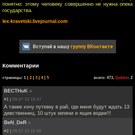
понятно: этому человеку совершенно не нужна опека
государства.
lex-kravetski.livejournal.com
Вступай в нашу
группу ВКонтакте
Комментарии
cтраницы: 1 |
2
|
3
|
4
|
5
всего: 473,
Goblin
: 2
BECTHuK
»
#1 |
09.07.10 16:47
А также хочу путевку в рай, где меня будут ждать 13
девственниц, 10 штук зелени и ящик водки!!!
BeN_DeR
»
#2 |
09.07.10 16:48