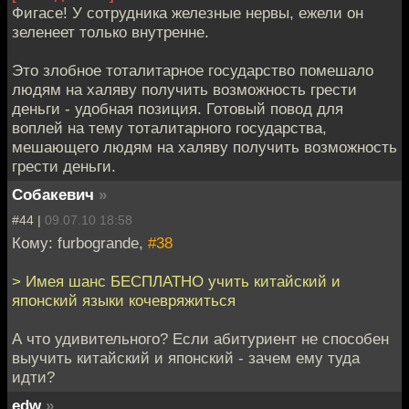
Фигасе! У сотрудника железные нервы, ежели он
зеленеет только внутренне.
Это злобное тоталитарное государство помешало
людям на халяву получить возможность грести
деньги - удобная позиция. Готовый повод для
воплей на тему тоталитарного государства,
мешающего людям на халяву получить возможность
грести деньги.
Собакевич
»
#44 |
09.07.10 18:58
Кому: furbogrande,
#38
> Имея шанс БЕСПЛАТНО учить китайский и
японский языки кочевряжиться
А что удивительного? Если абитуриент не способен
выучить китайский и японский - зачем ему туда
идти?
edw
»