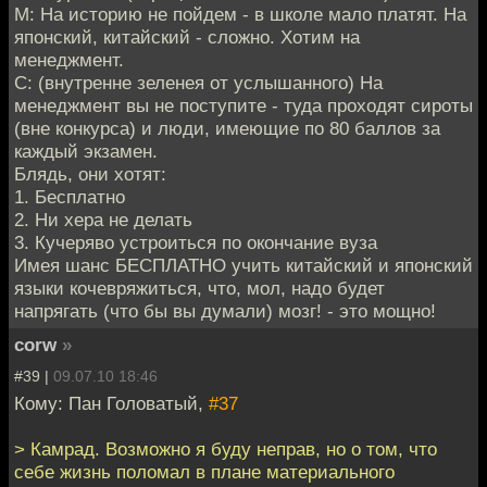
М: На историю не пойдем - в школе мало платят. На
японский, китайский - сложно. Хотим на
менеджмент.
С: (внутренне зеленея от услышанного) На
менеджмент вы не поступите - туда проходят сироты
(вне конкурса) и люди, имеющие по 80 баллов за
каждый экзамен.
Блядь, они хотят:
1. Бесплатно
2. Ни хера не делать
3. Кучеряво устроиться по окончание вуза
Имея шанс БЕСПЛАТНО учить китайский и японский
языки кочевряжиться, что, мол, надо будет
напрягать (что бы вы думали) мозг! - это мощно!
corw
»
#39 |
09.07.10 18:46
Кому: Пан Головатый,
#37
> Камрад. Возможно я буду неправ, но о том, что
себе жизнь поломал в плане материального