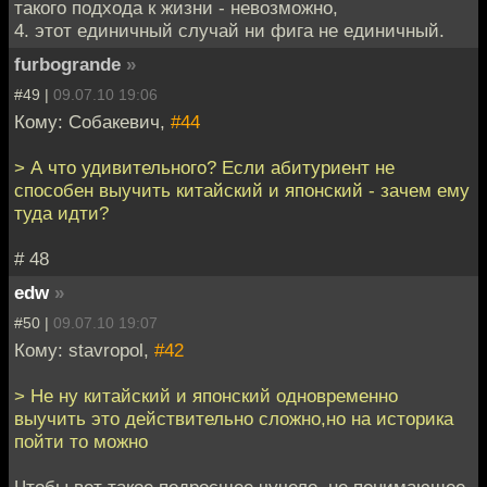
такого подхода к жизни - невозможно,
4. этот единичный случай ни фига не единичный.
furbogrande
»
#49 |
09.07.10 19:06
Кому: Собакевич,
#44
> А что удивительного? Если абитуриент не
способен выучить китайский и японский - зачем ему
туда идти?
# 48
edw
»
#50 |
09.07.10 19:07
Кому: stavropol,
#42
> Не ну китайский и японский одновременно
выучить это действительно сложно,но на историка
пойти то можно