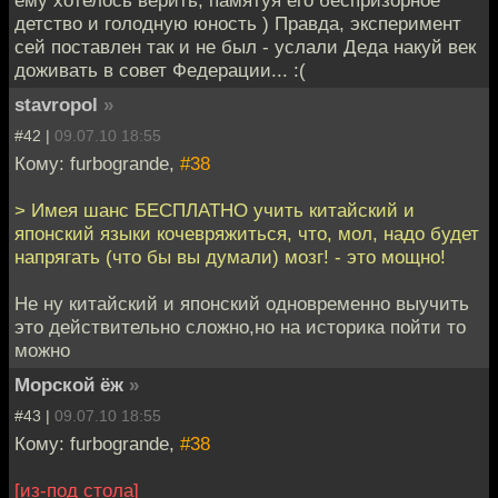
детство и голодную юность ) Правда, эксперимент
сей поставлен так и не был - услали Деда накуй век
доживать в совет Федерации... :(
stavropol
»
#42 |
09.07.10 18:55
Кому: furbogrande,
#38
> Имея шанс БЕСПЛАТНО учить китайский и
японский языки кочевряжиться, что, мол, надо будет
напрягать (что бы вы думали) мозг! - это мощно!
Не ну китайский и японский одновременно выучить
это действительно сложно,но на историка пойти то
можно
Морской ёж
»
#43 |
09.07.10 18:55
Кому: furbogrande,
#38
[из-под стола]