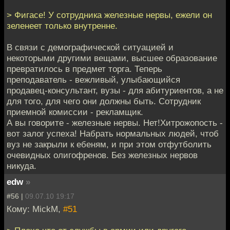
> Фигасе! У сотрудника железные нервы, ежели он
зеленеет только внутренне.
В связи с демографической ситуацией и
некоторыми другими вещами, высшее образование
превратилось в предмет торга. Теперь
преподаватель - вежливый, улыбающийся
продавец-консультант, вузы - для абитуриентов, а не
для того, для чего они должны быть. Сотрудник
приемной комиссии - рекламщик.
А вы говорите - железные нервы. Нет!Хитрожопость -
вот залог успеха! Набрать нормальных людей, чтоб
вуз не закрыли к ебеням, и при этом отфутболить
очевидных олигофренов. Без железных нервов
никуда.
edw
»
#56 |
09.07.10 19:17
Кому: MickM,
#51