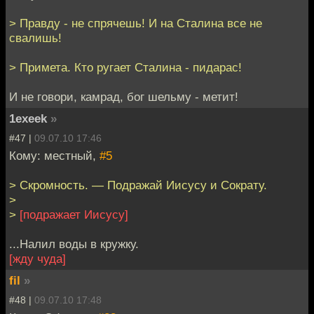
> Правду - не спрячешь! И на Сталина все не
свалишь!
> Примета. Кто ругает Сталина - пидарас!
И не говори, камрад, бог шельму - метит!
1exeek
»
#47 |
09.07.10 17:46
Кому: местный,
#5
> Скромность. — Подражай Иисусу и Сократу.
>
>
[подражает Иисусу]
...Налил воды в кружку.
[жду чуда]
fil
»
#48 |
09.07.10 17:48