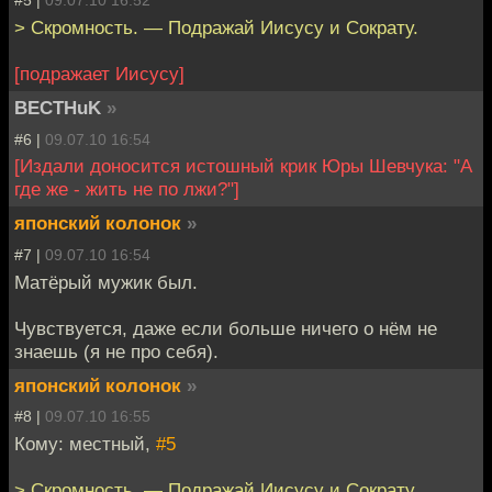
#5 |
09.07.10 16:52
> Скромность. — Подражай Иисусу и Сократу.
[подражает Иисусу]
BECTHuK
»
#6 |
09.07.10 16:54
[Издали доносится истошный крик Юры Шевчука: "А
где же - жить не по лжи?"]
японский колонок
»
#7 |
09.07.10 16:54
Матёрый мужик был.
Чувствуется, даже если больше ничего о нём не
знаешь (я не про себя).
японский колонок
»
#8 |
09.07.10 16:55
Кому: местный,
#5
> Скромность. — Подражай Иисусу и Сократу.