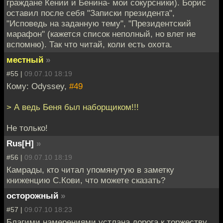
граждане Кении и Бенина- мои сокурсники). Борис
оставил после себя "Записки президента",
"Исповедь на заданную тему", "Президентский
марафон" (кажется список неполный, но влет не
вспомню). Так что читай, коли есть охота.
местный
»
#55 |
09.07.10 18:19
Кому: Odyssey,
#49
> А ведь Беня был наборщиком!!!
Не только!
Rus[H]
»
#56 |
09.07.10 18:19
Камрады, кто читал упомянутую в заметку
книженцию С.Кови, что можете сказать?
осторожный
»
#57 |
09.07.10 18:23
Благими намерениями устлана дорога к торжеству