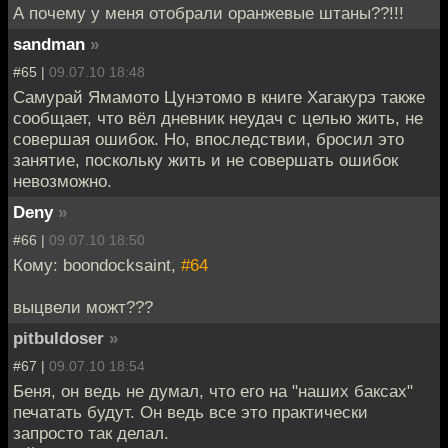
А почему у меня отобрали оранжевые штаны??!!!
sandman
»
#65 |
09.07.10 18:48
Самурай Ямамото Цунэтомо в книге Хагакурэ также
сообщает, что вёл дневник неудач с целью жить, не
совершая ошибок. Но, впоследствии, бросил это
занятие, поскольку жить и не совершать ошибок
невозможно.
Deny
»
#66 |
09.07.10 18:50
Кому: boondocksaint,
#64
выцвели можт???
pitbuldoser
»
#67 |
09.07.10 18:54
Беня, он ведь не думал, что его на "наших баксах"
печатать будут. Он ведь все это практически
запросто так делал.