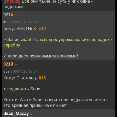
[злобно]
Все они такие. И суть у них одна -
пидорская.
021й
»
#36 |
09.07.10 17:32
Кому: BECTHuK,
#12
> Записывай!!! Сразу предупреждаю, сильно падок к
серебру.
И паришься осиновымим вениками!
021й
»
#37 |
09.07.10 17:34
Кому: Скиталец,
#16
> подражать Бене
Кстати! А что Беня говорил про подражательство -
это вредная привычка или нет?
dead_Mazay
»