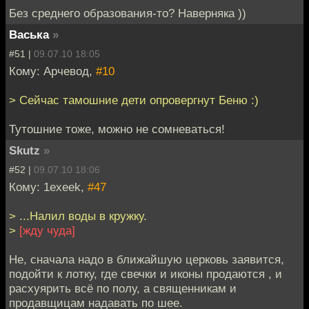
Без среднего образования-то? Наверняка ))
Васька
»
#51 |
09.07.10 18:05
Кому: Арчевод,
#10
> Сейчас тамошние дети опровергнут Беню :)
Тутошние тоже, можно не сомневаться!
Skutz
»
#52 |
09.07.10 18:06
Кому: 1exeek,
#47
> ...Налил воды в кружку.
>
[жду чуда]
Не, сначала надо в ближайшую церковь заявится,
подойти к лотку, где свечки и иконы продаются , и
расхуярить всё по полу, а священникам и
продавщицам надавать по шее.