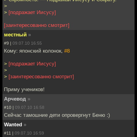
>
>
[подражает Иисусу]
[заинтересованно смотрит]
местный
»
#9 |
09.07.10 16:55
Кому: японский колонок,
#8
>
[подражает Иисусу]
>
>
[заинтересованно смотрит]
Приму учеников!
Арчевод
»
#10 |
09.07.10 16:58
Сейчас тамошние дети опровергнут Беню :)
Wanted
»
#11 |
09.07.10 16:59