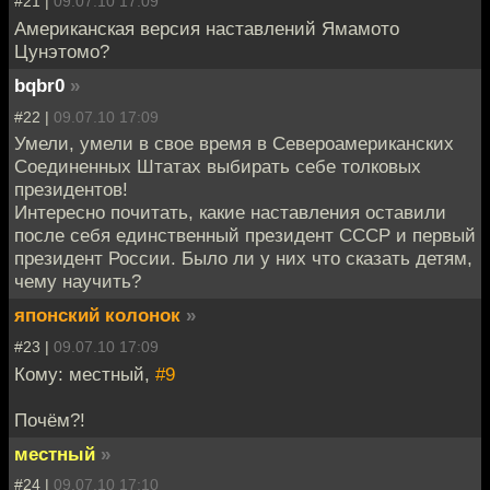
#21 |
09.07.10 17:09
Американская версия наставлений Ямамото
Цунэтомо?
bqbr0
»
#22 |
09.07.10 17:09
Умели, умели в свое время в Североамериканских
Соединенных Штатах выбирать себе толковых
президентов!
Интересно почитать, какие наставления оставили
после себя единственный президент СССР и первый
президент России. Было ли у них что сказать детям,
чему научить?
японский колонок
»
#23 |
09.07.10 17:09
Кому: местный,
#9
Почём?!
местный
»
#24 |
09.07.10 17:10