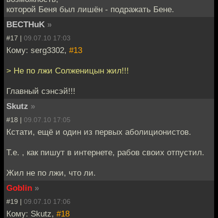
которой Беня был лишён - подражать Бене.
BECTHuK
»
#17 |
09.07.10 17:03
Кому: serg3302,
#13
> Не по лжи Солженицын жил!!!
Главный сэнсэй!!!
Skutz
»
#18 |
09.07.10 17:05
Кстати, ещё и один из первых аболиционистов.
Т.е. , как пишут в интернете, рабов своих отпустил.
Жил не по лжи, что ли.
Goblin
»
#19 |
09.07.10 17:06
Кому: Skutz,
#18