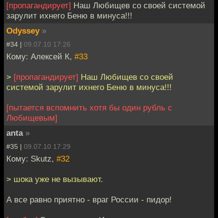
[пропагандирует]
Наш Любищев со своей системой
зарулит ихнего Беню в минуса!!!
Odyssey
»
#34 |
09.07.10 17:26
Кому: Алексей К,
#33
>
[пропагандирует]
Наш Любищев со своей
системой зарулит ихнего Беню в минуса!!!
[пытается вспомнить хотя бы один рубль с
Любищевым]
anta
»
#35 |
09.07.10 17:29
Кому: Skutz,
#32
> шока уже не вызывают.
А все равно приятно - враг России - пидор!