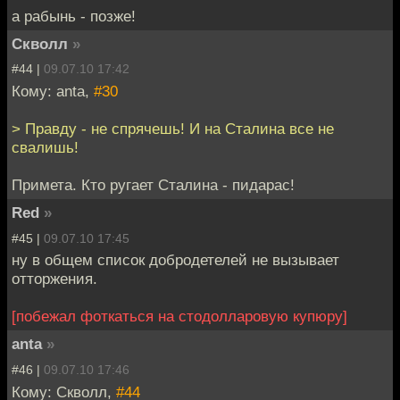
а рабынь - позже!
Скволл
»
#44 |
09.07.10 17:42
Кому: anta,
#30
> Правду - не спрячешь! И на Сталина все не
свалишь!
Примета. Кто ругает Сталина - пидарас!
Red
»
#45 |
09.07.10 17:45
ну в общем список добродетелей не вызывает
отторжения.
[побежал фоткаться на стодолларовую купюру]
anta
»
#46 |
09.07.10 17:46
Кому: Скволл,
#44