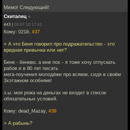
Мимо! Следующий!
Скиталец
»
#43 |
09.07.10 17:41
Кому: 021й,
#37
> А что Беня говорил про подражательство - это
вредная привычка или нет?
Бене - бенево. а мне пох - я тоже хочу отпускать
рабов и в 80 лет писать
мега-поучения молодёжи про всякое, сидя в своём
3хэтажном особняке!
з.ы. моя рожа на деньгах не входит в список
обязательных условий.
Кому: dead_Mazay,
#39
> А рабынь?