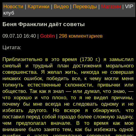
Новости
|
Картинки
|
Видео
|
Переводы
|
Магазин
|
VIP
клуб
Беня Франклин даёт советы
09.07.10 16:40
|
Goblin
|
298 комментариев
Цитата:
Приблизительно в это время (1730 г.) я замыслил
смелый и трудный план достижения морального
совершенства. Я желал жить, никогда не совершая
никаких ошибок, победить все, к чему могли меня
толкнуть естественные склонности, привычки или
общество. Так как я знал — или думал, что знаю, —
что хорошо и что плохо, то я не видел причины,
почему бы мне всегда не следовать одному и не
избегать другого. Но вскоре я обнаружил, что
поставил перед собой гораздо более сложную задачу,
чем предполагал вначале. В то время как мое
внимание было занято тем, как бы избежать одной
ошибки, я часто неожиданно совершал другую;