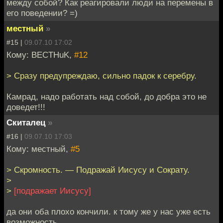
между собой? Как реагировали люди на перемены в
его поведении? =)
местный
»
#15 |
09.07.10 17:02
Кому: BECTHuK,
#12
> Сразу предупреждаю, сильно падок к серебру.
Камрад, надо работать над собой, до добра это не
доведет!!!
Скиталец
»
#16 |
09.07.10 17:03
Кому: местный,
#5
> Скромность. — Подражай Иисусу и Сократу.
>
>
[подражает Иисусу]
да они оба плохо кончили. к тому же у нас уже есть
возможность,