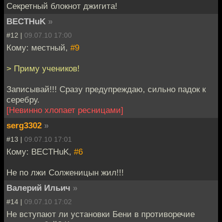
Секретный блокнот джигита!
BECTHuK
»
#12 |
09.07.10 17:00
Кому: местный,
#9
> Приму учеников!
Записывай!!! Сразу предупреждаю, сильно падок к
серебру.
[Невинно хлопает ресницами]
serg3302
»
#13 |
09.07.10 17:01
Кому: BECTHuK,
#6
Не по лжи Солженицын жил!!!
Валерий Ильич
»
#14 |
09.07.10 17:02
Не вступают ли установки Бени в противоречие