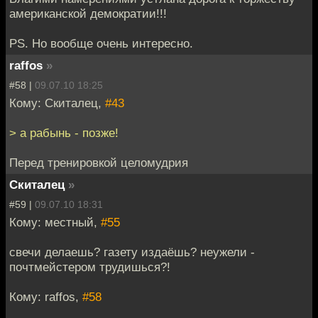
американской демократии!!!
PS. Но вообще очень интересно.
raffos
»
#58 |
09.07.10 18:25
Кому: Скиталец,
#43
> а рабынь - позже!
Перед тренировкой целомудрия
Скиталец
»
#59 |
09.07.10 18:31
Кому: местный,
#55
свечи делаешь? газету издаёшь? неужели -
почтмейстером трудишься?!
Кому: raffos,
#58