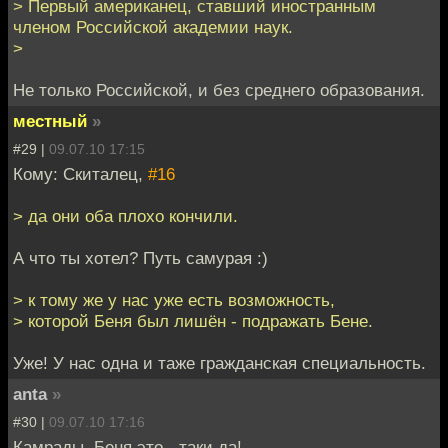
> Первый американец, ставший иностранным
членом Российской академии наук.
>
Не только Российской, и без среднего образования.
местный
»
#29 |
09.07.10 17:15
Кому: Скиталец,
#16
> да они оба плохо кончили.
А что ты хотел? Путь самурая :)
> к тому же у нас уже есть возможность,
> которой Беня был лишён - подражать Бене.
Уже! У нас одна и таже гражданская специальность.
anta
»
#30 |
09.07.10 17:16
Камрады, Беня это - таки да!