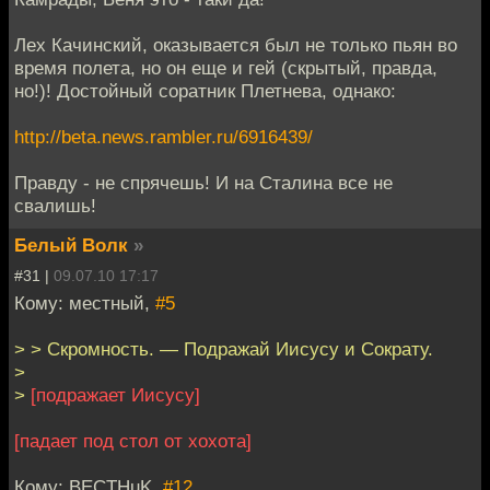
Лех Качинский, оказывается был не только пьян во
время полета, но он еще и гей (скрытый, правда,
но!)! Достойный соратник Плетнева, однако:
http://beta.news.rambler.ru/6916439/
Правду - не спрячешь! И на Сталина все не
свалишь!
Белый Волк
»
#31 |
09.07.10 17:17
Кому: местный,
#5
> > Скромность. — Подражай Иисусу и Сократу.
>
>
[подражает Иисусу]
[падает под стол от хохота]
Кому: BECTHuK,
#12