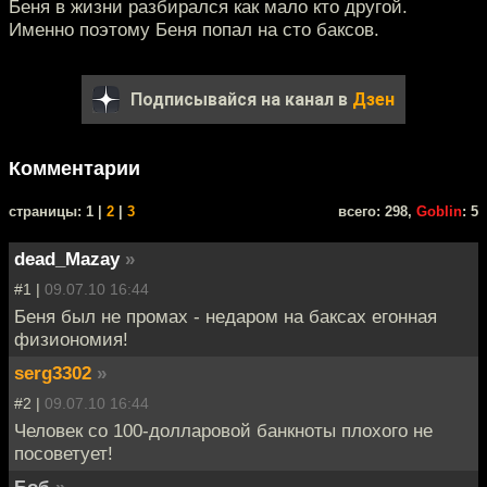
Беня в жизни разбирался как мало кто другой.
Именно поэтому Беня попал на сто баксов.
Подписывайся на канал в
Дзен
Комментарии
cтраницы: 1 |
2
|
3
всего: 298,
Goblin
: 5
dead_Mazay
»
#1 |
09.07.10 16:44
Беня был не промах - недаром на баксах егонная
физиономия!
serg3302
»
#2 |
09.07.10 16:44
Человек со 100-долларовой банкноты плохого не
посоветует!