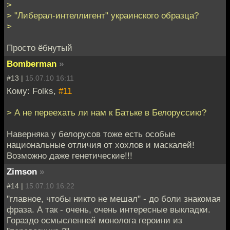
>
> "Либерал-интеллигент" украинского образца?
>
Просто ёбнутый
Bomberman
»
#13 |
15.07.10 16:11
Кому: Folks,
#11
> А не переехать ли нам к Батьке в Белоруссию?
Наверняка у белорусов тоже есть особые
национальные отличия от хохлов и маскалей!
Возможно даже генетические!!!
Zimson
»
#14 |
15.07.10 16:22
"главное, чтобы никто не мешал" - до боли знакомая
фраза. А так - очень, очень интересные выкладки.
Гораздо осмысленней монолога героини из