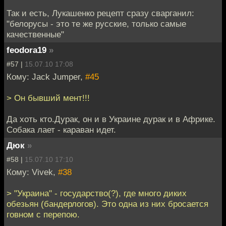
Так и есть, Лукашенко рецепт сразу сварганил:
"белорусы - это те же русские, только самые
качественные"
feodora19
»
#57 |
15.07.10 17:08
Кому: Jack Jumper,
#45
> Он бывший мент!!!
Да хоть кто.Дурак, он и в Украине дурак и в Африке.
Собака лает - караван идет.
Дюк
»
#58 |
15.07.10 17:10
Кому: Vivek,
#38
> "Украина" - государство(?), где много диких
обезьян (бандерлогов). Это одна из них бросается
говном с перепою.