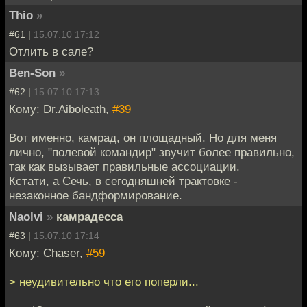
Thio
»
#61 |
15.07.10 17:12
Отлить в сале?
Ben-Son
»
#62 |
15.07.10 17:13
Кому: Dr.Aiboleath,
#39
Вот именно, камрад, он площадный. Но для меня
лично, "полевой командир" звучит более правильно,
так как вызывает правильные ассоциации.
Кстати, а Сечь, в сегодняшней трактовке -
незаконное бандформирование.
Naolvi
»
камрадесса
#63 |
15.07.10 17:14
Кому: Chaser,
#59
> неудивительно что его поперли...