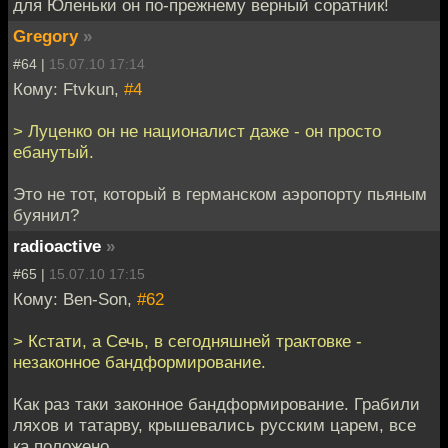
для Юленьки он по-прежнему верный соратник!
Gregory
»
#64 |
15.07.10 17:14
Кому: Ftvkun,
#4
> Луценко он не националист даже - он просто
ебанутый.
Это не тот, который в германском аэропорту пьяным
буянил?
radioactive
»
#65 |
15.07.10 17:15
Кому: Ben-Son,
#62
> Кстати, а Сечь, в сегодняшней трактовке -
незаконное бандформирование.
Как раз таки законное бандформирование. Грабили
ляхов и татарву, крышевались русским царем, все
ка положено.