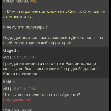
Кому: Max99,
#50
> Можно ограничится какой нить Сечью. С кошевым
атаманом и т.д.
К чему эти полумеры?
Надо добиваться восстановления Дикого поля - на
всей его исторической территории.
Gaged
»
#53 |
15.07.10 17:04
Гражданин министр не то что в России дальше
москвы не был, так похоже и "на рiдной" дальше
Киева не хаживал.
kkbl
»
#54 |
15.07.10 17:06
Что вы все взъелись на гр-на Луценко?
[недоумевает]
DW сообщала: