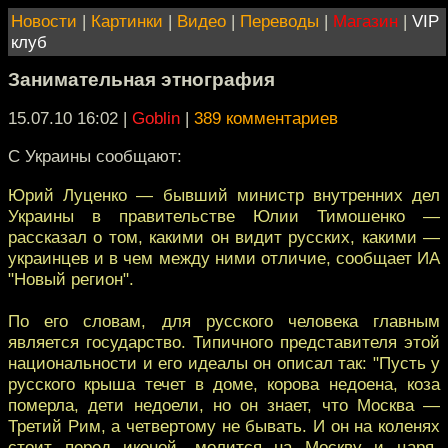
Новости
|
Картинки
|
Видео
|
Переводы
|
Магазин
|
VIP
клуб
Занимательная этнография
15.07.10 16:02
|
Goblin
|
389 комментариев
С Украины сообщают:
Юрий Луценко — бывший министр внутренних дел
Украины в правительстве Юлии Тимошенко —
рассказал о том, какими он видит русских, какими —
украинцев и в чем между ними отличие, сообщает ИА
"Новый регион".
По его словам, для русского человека главным
является государство. Типичного представителя этой
национальности и его идеалы он описал так: "Пусть у
русского крыша течет в доме, корова недоена, коза
померла, дети недоели, но он знает, что Москва —
Третий Рим, а четвертому не бывать. И он на коленях
стоит перед иконой, молится на Москву и царя-