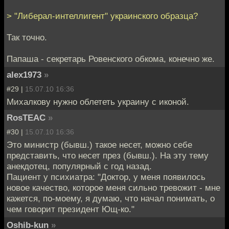
> "Либерал-интеллигент" украинского образца?
Так точно.
Папаша - секретарь Ровенского обкома, конечно же.
alex1973
»
#29 |
15.07.10 16:36
Михалкову нужно облететь украину с иконой.
RosTEAC
»
#30 |
15.07.10 16:36
Это министр (бывш.) такое несет, можно себе
представить, что несет през (бывш.). На эту тему
анекдотец, популярный с год назад.
Пациент у психиатра: "Доктор, у меня появилось
новое качество, которое меня сильно тревожит - мне
кажется, по-моему, я думаю, что начал понимать, о
чем говорит президент Ющ-ко."
Oshib-kun
»