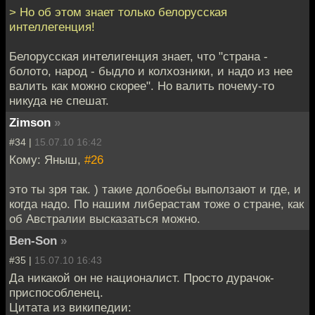
> Но об этом знает только белорусская
интеллегенция!
Белорусская интелигенция знает, что "страна -
болото, народ - быдло и колхозники, и надо из нее
валить как можно скорее". Но валить почему-то
никуда не спешат.
Zimson
»
#34 |
15.07.10 16:42
Кому: Яныш,
#26
это ты зря так. ) такие долбоебы выползают и где, и
когда надо. По нашим либерастам тоже о стране, как
об Австралии высказаться можно.
Ben-Son
»
#35 |
15.07.10 16:43
Да никакой он не националист. Просто дурачок-
приспособленец.
Цитата из википедии: