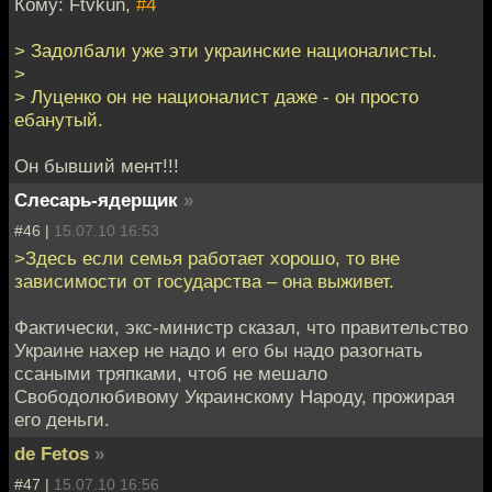
Кому: Ftvkun,
#4
> Задолбали уже эти украинские националисты.
>
> Луценко он не националист даже - он просто
ебанутый.
Он бывший мент!!!
Слесарь-ядерщик
»
#46 |
15.07.10 16:53
>Здесь если семья работает хорошо, то вне
зависимости от государства – она выживет.
Фактически, экс-министр сказал, что правительство
Украине нахер не надо и его бы надо разогнать
ссаными тряпками, чтоб не мешало
Свободолюбивому Украинскому Народу, прожирая
его деньги.
de Fetos
»
#47 |
15.07.10 16:56