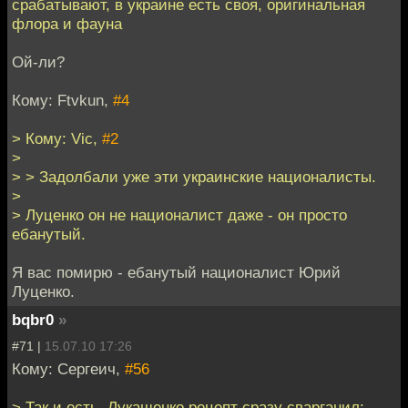
срабатывают, в украине есть своя, оригинальная
флора и фауна
Ой-ли?
Кому: Ftvkun,
#4
> Кому: Vic,
#2
>
> > Задолбали уже эти украинские националисты.
>
> Луценко он не националист даже - он просто
ебанутый.
Я вас помирю - ебанутый националист Юрий
Луценко.
bqbr0
»
#71 |
15.07.10 17:26
Кому: Сергеич,
#56
> Так и есть, Лукашенко рецепт сразу сварганил: