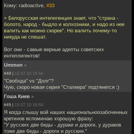
Кому: radioactive,
#33
> Белорусская интелигенция знает, что "страна -
болото, народ - быдло и колхозники, и надо из нее
валить как можно скорее". Но валить почему-то
никуда не спешат.
Вот они - самые верные адепты советских
интеллигентов!
Ummon
»
#48 |
15.07.10 16:56
"Свобода" vs "Долг"?
Чую, скоро новая серия "Сталкера" подтянется :)
Гоша Киев
»
#49 |
15.07.10 16:56
Я когда слышу вой наших национальноозабоченных
кретинов вспоминаю хорошую фразу:
"У русских две беды - дураки и дороги, у дураков
тоже две беды - дороги и русские."