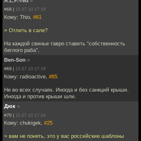
A.L.F.-red
»
#68 |
15.07.10 17:18
Кому: Thio,
#61
> Отлить в сале?
На каждой свинье тавро ставить "собственность
беглого раба".
Ben-Son
»
#69 |
15.07.10 17:19
Кому: radioactive,
#65
Не во всех случаях. Иногда и без санкций крыши.
Иногда и против крыши шли.
Дюк
»
#70 |
15.07.10 17:24
Кому: chukigek,
#25
> вам не понять, это у вас российские шаблоны