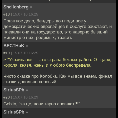
Shellenberg
»
#18 |
15.07.10 16:25
Понятное дело, бендеры вон поди все у
демократических европэйцев в обслуге работают, и
плевали они на государство, это наверно бывший
министр о них, родимых, травит.
BECTHuK
»
#19 |
15.07.10 16:25
> "Украина же — это страна беглых рабов. От царя,
короля, князя, жены и любого беспредела.
Чисто сказка про Колобка. Как мы все знаем, финал
сказки довольно херовый.
SiriusSPb
»
#20 |
15.07.10 16:29
Goblin, "за це, вони гарно спевают!!!"
SiriusSPb
»