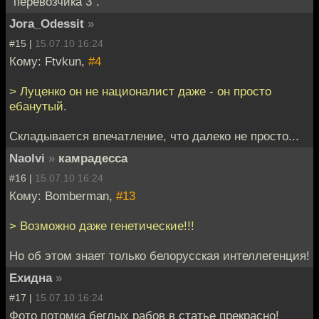
"перевозчика 3".
Jora_Odessit
»
#15 |
15.07.10 16:24
Кому: Ftvkun,
#4
> Луценко он не националист даже - он просто
ебанутый.
Складывается впечатление, что далеко не просто...
Naolvi
»
камрадесса
#16 |
15.07.10 16:24
Кому: Bomberman,
#13
> Возможно даже генетические!!!
Но об этом знает только белорусская интеллегенция!
Ехидна
»
#17 |
15.07.10 16:24
Фото потомка беглых рабов в статье прекрасно!