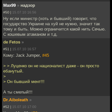
Max99
»
надзор
#50 |
15.07.10 16:56
Ну если министр (хоть и бывший) говорит, что
государство Украине на хуй не нужно, значит так
тому и быть. Можно ограничится какой нить Сечью.
С кошевым атаманом и т.д.
de Fetos
»
#51 |
15.07.10 16:57
Кому: Jack Jumper,
#45
> > Луценко он не националист даже - он просто
ебанутый.
>
> Он бывший мент!!!
А ты смелый!!!
Dr.Aiboleath
»
#52 |
15.07.10 17:00