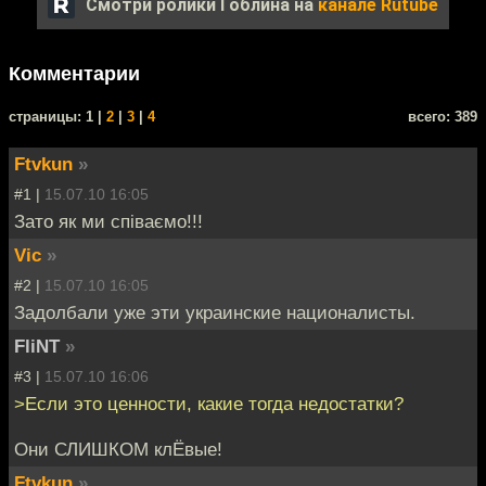
Смотри ролики Гоблина на
канале Rutube
Комментарии
cтраницы: 1 |
2
|
3
|
4
всего: 389
Ftvkun
»
#1 |
15.07.10 16:05
Зато як ми співаємо!!!
Vic
»
#2 |
15.07.10 16:05
Задолбали уже эти украинские националисты.
FliNT
»
#3 |
15.07.10 16:06
>Если это ценности, какие тогда недостатки?
Они СЛИШКОМ клЁвые!
Ftvkun
»