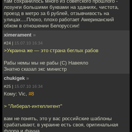
там сохранилось много из советского прошлого -
лозунги большими буквами на зданиях, чистота,
проезд в метро за 6 рублей, отзывчивость на
улицах....Плохо, плохо работает Американский
обком в отношении Белоруссии!
ximerament
»
#24 |
15.07.10 16:34
>Украина же — это страна беглых рабов
Рабы немы мы не рабы (С) Навеяло
Знатно сказал экс министр
chukigek
»
#25 |
15.07.10 16:34
Кому: Vic,
#8
> "Либерал-интеллигент"
вам не понять, это у вас российские шаблоны
срабатывают, в украине есть своя, оригинальная
флора и фауна