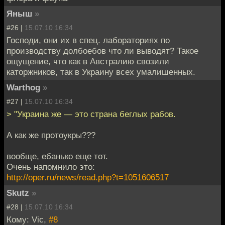
Яныш
»
#26 |
15.07.10 16:34
Господи, они их в спец. лабораториях по
производству долбоебов что ли выводят? Такое
ощущение, что как в Австралию свозили
каторжников, так в Украину всех умалишенных.
Warthog
»
#27 |
15.07.10 16:34
> "Украина же — это страна беглых рабов.
А как же протоукры???
вообще, ебанько еще тот.
Очень напомнило это:
http://oper.ru/news/read.php?t=1051606517
Skutz
»
#28 |
15.07.10 16:34
Кому: Vic,
#8