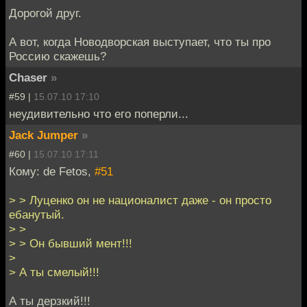
Дорогой друг.
А вот, когда Новодворская выступает, что ты про
Россию скажешь?
Chaser
»
#59 |
15.07.10 17:10
неудивительно что его поперли...
Jack Jumper
»
#60 |
15.07.10 17:11
Кому: de Fetos,
#51
> > Луценко он не националист даже - он просто
ебанутый.
> >
> > Он бывший мент!!!
>
> А ты смелый!!!
А ты дерзкий!!!