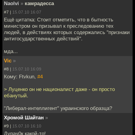
Naolvi
»
камрадесса
#7 |
15.07.10 16:07
Ещё цитатка: Стоит отметить, что в бытность
министром он призывал к преследованию тех
людей, в действиях которых содержались "признаки
антигосударственных действий".
мда...
Vic
»
#8 |
15.07.10 16:09
Кому: Ftvkun,
#4
> Луценко он не националист даже - он просто
ебанутый.
"Либерал-интеллигент" украинского образца?
Хромой Шайтан
»
#9 |
15.07.10 16:10
Дурач0к какой-то!