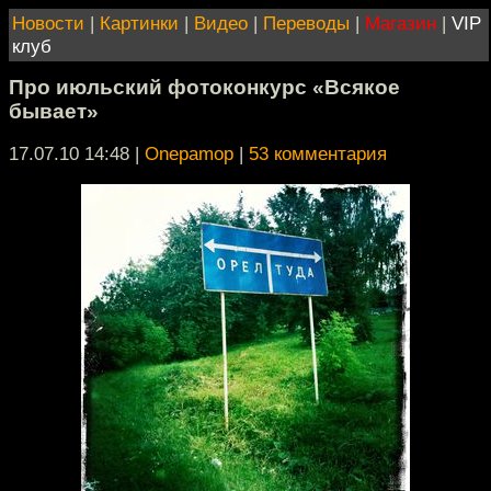
Новости
|
Картинки
|
Видео
|
Переводы
|
Магазин
|
VIP
клуб
Про июльский фотоконкурс «Всякое
бывает»
17.07.10 14:48
|
Onepamop
|
53 комментария