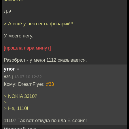
Да!
> А ещё у него есть фонарик!!!
У моего нету.
[прошла пара минут]
Разобрал - у меня 1112 оказывается.
утюг
»
#36 |
18.07.10 12:32
Кому: DreamFlyer,
#33
> NOKIA 3310?
>
> Не, 1110!
1110? Так вот откуда пошла Е-серия!