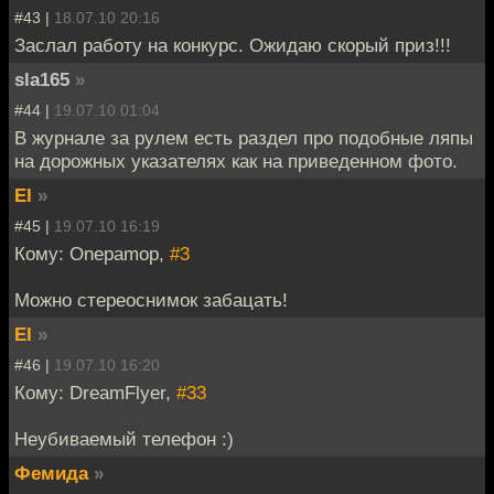
#43 |
18.07.10 20:16
Заслал работу на конкурс. Ожидаю скорый приз!!!
sla165
»
#44 |
19.07.10 01:04
В журнале за рулем есть раздел про подобные ляпы
на дорожных указателях как на приведенном фото.
EI
»
#45 |
19.07.10 16:19
Кому: Onepamop,
#3
Можно стереоснимок забацать!
EI
»
#46 |
19.07.10 16:20
Кому: DreamFlyer,
#33
Неубиваемый телефон :)
Фемида
»