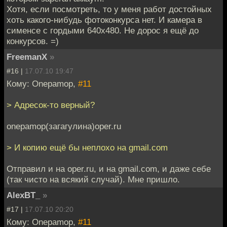
Хотя, если посмотреть, то у меня работ достойных
хоть какого-нибудь фотоконкурса нет. И камера в
сименсе с гордыми 640х480. Не дорос я ещё до
конкурсов. =)
FreemanX
»
#16 |
17.07.10 19:47
Кому: Onepamop,
#11
> Адресок-то верный?
onepamop(загагулина)oper.ru
> И копию ещё бы неплохо на gmail.com
Отправил и на oper.ru, и на gmail.com, и даже себе
(так чисто на всякий случай). Мне пришло.
AlexBT_
»
#17 |
17.07.10 20:20
Кому: Onepamop,
#11