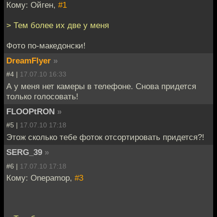
Кому: Ойген,
#1
> Тем более их две у меня
Фото по-македонски!
DreamFlyer
»
#4 |
17.07.10 16:33
А у меня нет камеры в телефоне. Снова придется
только голосовать!
FLOOPtRON
»
#5 |
17.07.10 17:18
Этож сколько тебе фоток отсортировать придется?!
SERG_39
»
#6 |
17.07.10 17:18
Кому: Onepamop,
#3