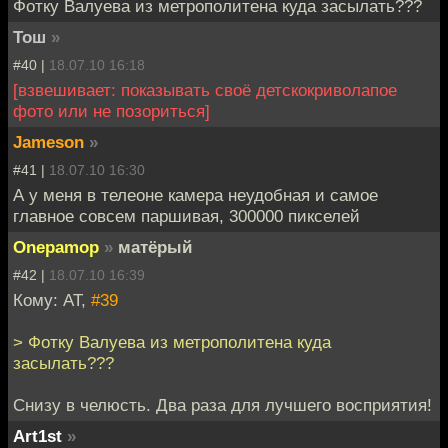
Фотку Валуева из метрополитена куда засылать???
Тош
»
#40 |
18.07.10 16:18
[взвешивает: показывать своё детскокриволапое
фото или не позориться]
Jameson
»
#41 |
18.07.10 16:30
А у меня в телеоне камера неудобная и самое
главное совсем паршивая, 300000 пикселей
Onepamop
»
матёрый
#42 |
18.07.10 16:39
Кому: AT,
#39
> Фотку Валуева из метрополитена куда
засылать???
Снизу в челюсть. Два раза для лучшего восприятия!
Art1st
»