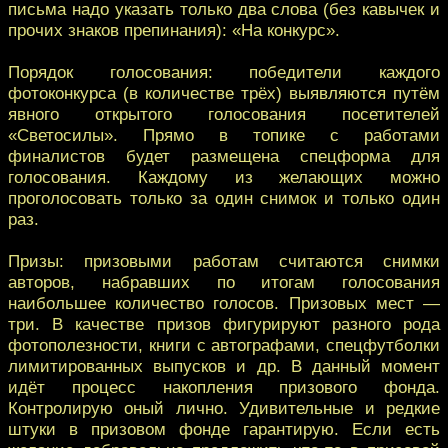
письма надо указать только два слова (без кавычек и
прочих знаков препинания): «На конкурс».
Порядок голосования: победители каждого
фотоконкурса (в количестве трёх) выявляются путём
явного открытого голосования посетителей
«Светосилы». Прямо в топике с работами
финалистов будет размещена спецформа для
голосования. Каждому из желающих можно
проголосовать только за один снимок и только один
раз.
Призы: призовыми работам считаются снимки
авторов, набравших по итогам голосования
наибольшее количество голосов. Призовых мест —
три. В качестве призов фигурируют разного рода
фотополезности, книги с автографами, спецфутболки
лимитированных выпусков и др. В данный момент
идёт процесс накопления призового фонда.
Контролирую оный лично. Удивительные и редкие
штуки в призовом фонде гарантирую. Если есть