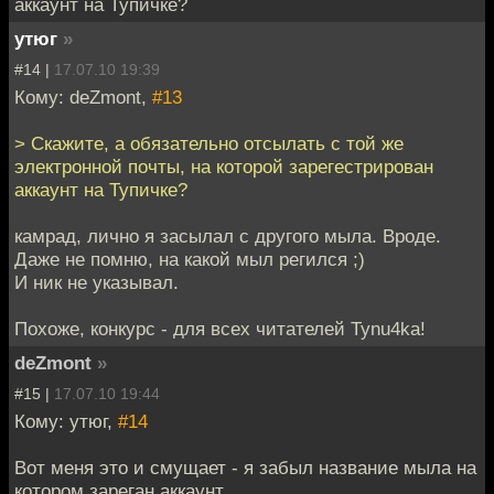
аккаунт на Тупичке?
утюг
»
#14 |
17.07.10 19:39
Кому: deZmont,
#13
> Скажите, а обязательно отсылать с той же
электронной почты, на которой зарегестрирован
аккаунт на Тупичке?
камрад, лично я засылал с другого мыла. Вроде.
Даже не помню, на какой мыл регился ;)
И ник не указывал.
Похоже, конкурс - для всех читателей Tynu4ka!
deZmont
»
#15 |
17.07.10 19:44
Кому: утюг,
#14
Вот меня это и смущает - я забыл название мыла на
котором зареган аккаунт.