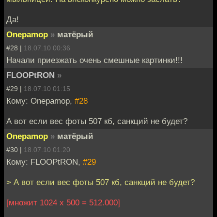
Да!
Onepamop
»
матёрый
#28 |
18.07.10 00:36
Начали приезжать очень смешные картинки!!!
FLOOPtRON
»
#29 |
18.07.10 01:15
Кому: Onepamop,
#28
А вот если вес фоты 507 кб, санкций не будет?
Onepamop
»
матёрый
#30 |
18.07.10 01:20
Кому: FLOOPtRON,
#29
> А вот если вес фоты 507 кб, санкций не будет?
[множит 1024 х 500 = 512.000]