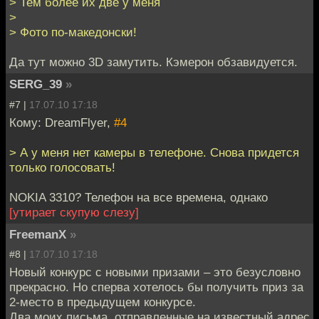
> Тем более их две у меня
>
> Фото по-македонски!
Да тут можно 3D замутить. Кэмерон обзавидуется.
SERG_39
»
#7 |
17.07.10 17:18
Кому: DreamFlyer,
#4
> А у меня нет камеры в телефоне. Снова придется
только голосовать!
NOKIA 3310? Телефон на все времена, однако
[утирает скупую слезу]
FreemanX
»
#8 |
17.07.10 17:18
Новый конкурс с новыми призами – это безусловно
прекрасно. Но сперва хотелось бы получить приз за
2-место в предыдущем конкурсе.
Два моих письма, отправленные на известный адрес