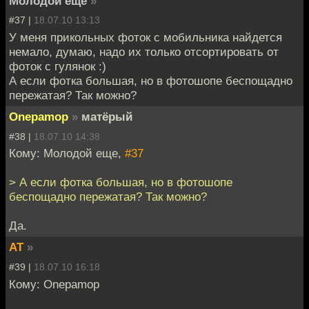
Молодой еще
»
#37 |
18.07.10 13:13
У меня прикольных фоток с мобильника найдется
немало, думаю, надо их только отсортировать от
фоток с гулянок :)
А если фотка большая, но в фотошопе беспощадно
пережатая? Так можно?
Onepamop
»
матёрый
#38 |
18.07.10 14:38
Кому: Молодой еще,
#37
> А если фотка большая, но в фотошопе
беспощадно пережатая? Так можно?
Да.
AT
»
#39 |
18.07.10 16:18
Кому: Onepamop