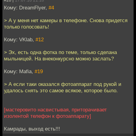
#20 |
17.07.10 21:18
Кому: DreamFlyer,
#4
> А у меня нет камеры в телефоне. Снова придется
только голосовать!
Кому: VKlab,
#12
> Эх, есть одна фотка по теме, только сделана
мыльницей. На внеконкурсно можно заслать?
Кому: Mafia,
#19
> А если таки оказался фотоаппарат под рукой и
удалось снять это самое всякое, которое было.
[мастеровито насвистывая, приторачивает
изолентой телефон к фотоаппарату]
Камрады, выход есть!!!