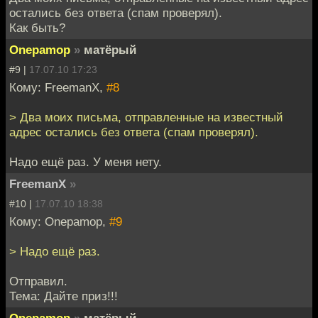
остались без ответа (спам проверял).
Как быть?
Onepamop
»
матёрый
#9 |
17.07.10 17:23
Кому: FreemanX,
#8
> Два моих письма, отправленные на известный
адрес остались без ответа (спам проверял).
Надо ещё раз. У меня нету.
FreemanX
»
#10 |
17.07.10 18:38
Кому: Onepamop,
#9
> Надо ещё раз.
Отправил.
Тема: Дайте приз!!!
Onepamop
»
матёрый