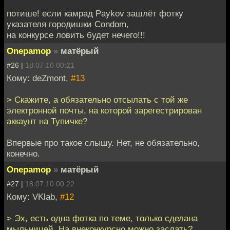
потише! если камрад Paykov зашлёт фотку
указателя городишки Condom,
на конкурсе ловить будет нечего!!!
Onepamop
»
матёрый
#26 |
18.07.10 00:21
Кому: deZmont,
#13
> Скажите, а обязательно отсылать с той же
электронной почты, на которой зарегестрирован
аккаунт на Тупичке?
Впервые про такое слышу. Нет, не обязательно,
конечно.
Onepamop
»
матёрый
#27 |
18.07.10 00:22
Кому: VKlab,
#12
> Эх, есть одна фотка по теме, только сделана
мыльницей. На внеконкурсно можно заслать?