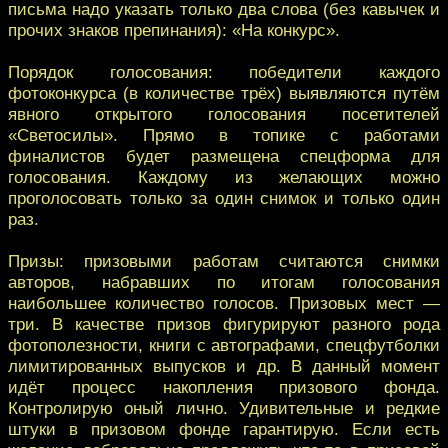
письма надо указать только два слова (без кавычек и
прочих знаков препинания): «На конкурс».
Порядок голосования: победители каждого
фотоконкурса (в количестве трёх) выявляются путём
явного открытого голосования посетителей
«Светосилы». Прямо в топике с работами
финалистов будет размещена спецформа для
голосования. Каждому из желающих можно
проголосовать только за один снимок и только один
раз.
Призы: призовыми работам считаются снимки
авторов, набравших по итогам голосования
наибольшее количество голосов. Призовых мест —
три. В качестве призов фигурируют разного рода
фотополезности, книги с автографами, спецфутболки
лимитированных выпусков и др. В данный момент
идёт процесс накопления призового фонда.
Контролирую оный лично. Удивительные и редкие
штуки в призовом фонде гарантирую. Если есть