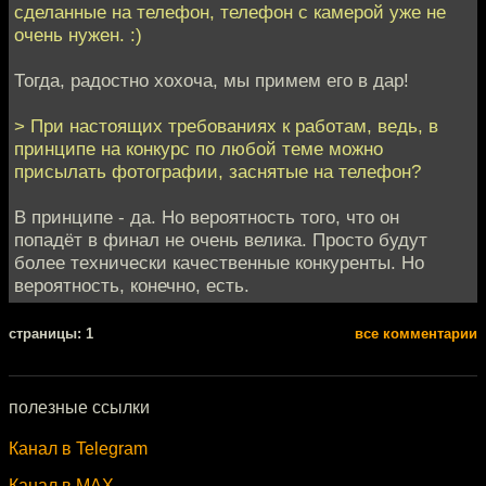
сделанные на телефон, телефон с камерой уже не
очень нужен. :)
Тогда, радостно хохоча, мы примем его в дар!
> При настоящих требованиях к работам, ведь, в
принципе на конкурс по любой теме можно
присылать фотографии, заснятые на телефон?
В принципе - да. Но вероятность того, что он
попадёт в финал не очень велика. Просто будут
более технически качественные конкуренты. Но
вероятность, конечно, есть.
cтраницы: 1
все комментарии
полезные ссылки
Канал в Telegram
Канал в MAX