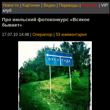
Новости
|
Картинки
|
Видео
|
Переводы
|
Магазин
|
VIP
клуб
Про июльский фотоконкурс «Всякое
бывает»
17.07.10 14:48
|
Onepamop
|
53 комментария