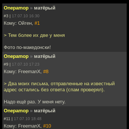
Onepamop
»
матёрый
#3 |
17.07.10 16:30
Кому: Ойген,
#1
> Тем более их две у меня
Фото по-македонски!
Onepamop
»
матёрый
#9 |
17.07.10 17:23
Кому: FreemanX,
#8
> Два моих письма, отправленные на известный
адрес остались без ответа (спам проверял).
Надо ещё раз. У меня нету.
Onepamop
»
матёрый
#11 |
17.07.10 18:48
Кому: FreemanX,
#10