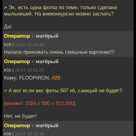
> Эх, есть одна фотка по теме, только сделана
мыльницей. На внеконкурсно можно заслать?
Да!
Onepamop
»
матёрый
#28 |
18.07.10 00:36
Начали приезжать очень смешные картинки!!!
Onepamop
»
матёрый
#30 |
18.07.10 01:20
Кому: FLOOPtRON,
#29
> А вот если вес фоты 507 кб, санкций не будет?
[множит 1024 х 500 = 512.000]
Нет, не будет!
Onepamop
»
матёрый
#38 |
18.07.10 14:38