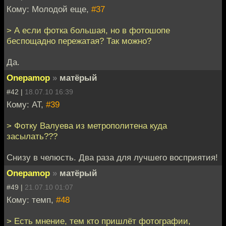
Кому: Молодой еще,
#37
> А если фотка большая, но в фотошопе
беспощадно пережатая? Так можно?
Да.
Onepamop
»
матёрый
#42 |
18.07.10 16:39
Кому: AT,
#39
> Фотку Валуева из метрополитена куда
засылать???
Снизу в челюсть. Два раза для лучшего восприятия!
Onepamop
»
матёрый
#49 |
21.07.10 01:07
Кому: темп,
#48
> Есть мнение, тем кто пришлёт фотографии,