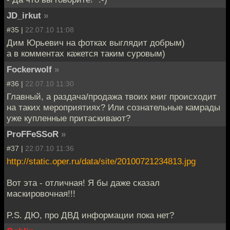
JD_irkut
»
#35 |
22.07.10 11:08
Дим Юрьевич на фотках выглядит добрым)
а в комментах кажется таким суровым)
Fockerwolf
»
#36 |
22.07.10 11:30
Главный, а раздача/продажа твоих книг происходит
на таких мероприятиях? Или сознательные камрады
уже купленные притаскивают?
ProFFeSSoR
»
#37 |
22.07.10 11:36
http://static.oper.ru/data/site/20100721234813.jpg
Вот эта - отличная! Я бы даже сказал
маскировочная!!!
P.S. ДЮ, про ДВД информации пока нет?