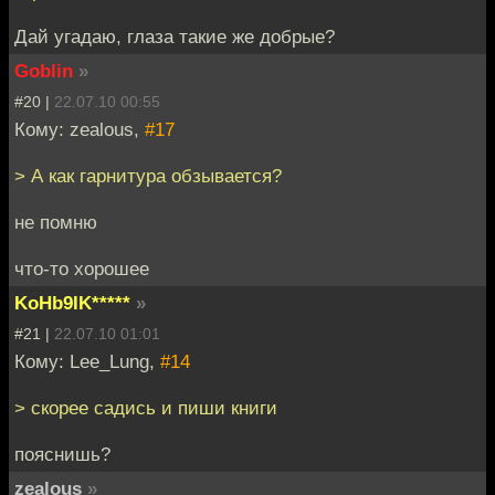
Дай угадаю, глаза такие же добрые?
Goblin
»
#20 |
22.07.10 00:55
Кому: zealous,
#17
> А как гарнитура обзывается?
не помню
что-то хорошее
KoHb9IK*****
»
#21 |
22.07.10 01:01
Кому: Lee_Lung,
#14
> скорее садись и пиши книги
пояснишь?
zealous
»