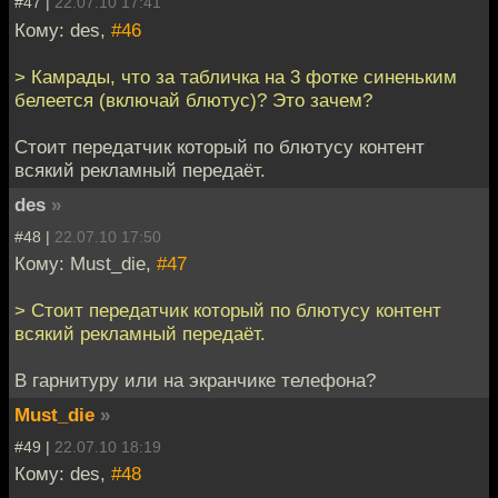
#47 |
22.07.10 17:41
Кому: des,
#46
> Камрады, что за табличка на 3 фотке синеньким
белеется (включай блютус)? Это зачем?
Стоит передатчик который по блютусу контент
всякий рекламный передаёт.
des
»
#48 |
22.07.10 17:50
Кому: Must_die,
#47
> Стоит передатчик который по блютусу контент
всякий рекламный передаёт.
В гарнитуру или на экранчике телефона?
Must_die
»
#49 |
22.07.10 18:19
Кому: des,
#48