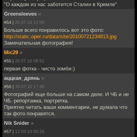
"О каждом из нас заботится Сталин в Кремле"
Greensleeves
»
#54 |
25.07.10 12:08
Больше всего понравилось вот это фото:
http://static.oper.ru/data/site/20100721234813.jpg
Замечательная фотография!
Mic29
»
#55 |
26.07.10 08:51
первая фотка - чисто зомби:)
аццкая_дрянь
»
#56 |
30.07.10 17:30
Фотографий еще больше на самом деле. И ЧБ и не
ЧБ. репортажка, портретка.
Приятно читать ваши комментарии, не думала что
так фото понравятся.
Nik Snider
»
#57 |
12.08.10 00:20