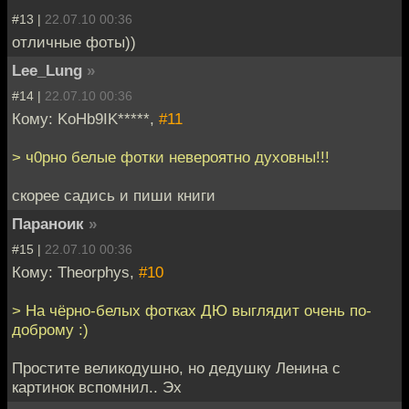
#13 |
22.07.10 00:36
отличные фоты))
Lee_Lung
»
#14 |
22.07.10 00:36
Кому: KoHb9IK*****,
#11
> ч0рно белые фотки невероятно духовны!!!
скорее садись и пиши книги
Параноик
»
#15 |
22.07.10 00:36
Кому: Theorphys,
#10
> На чёрно-белых фотках ДЮ выглядит очень по-
доброму :)
Простите великодушно, но дедушку Ленина с
картинок вспомнил.. Эх