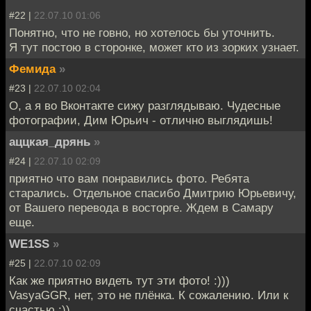
#22 |
22.07.10 01:06
Понятно, что не говно, но хотелось бы уточнить.
Я тут постою в сторонке, может кто из зорких узнает.
Фемида
»
#23 |
22.07.10 02:04
О, а я во Вконтакте сижу разглядываю. Чудесные
фотографии, Дим Юрьич - отлично выглядишь!
аццкая_дрянь
»
#24 |
22.07.10 02:09
приятно что вам понравились фото. Ребята
старались. Отдельное спасибо Дмитрию Юрьевичу,
от Вашего перевода в восторге. Ждем в Самару
еще.
WE1SS
»
#25 |
22.07.10 02:09
Как же приятно видеть тут эти фото! :)))
VasyaGGR, нет, это не плёнка. К сожалению. Или к
счастью :))