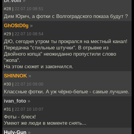
Dr.Volli
»
#28 |
22.07.10 08:51
Дим Юрич, а фотки с Волгоградского показа будут ?
GhO$tD0g
»
#29 |
22.07.10 08:54
ДЮ, сегодня утром ты прокрался на местный канал!
Передачка "стильные штучки". В отрывке из
Двойного копца" неожиданно пропустили слово
"жопа".
На этом сюжет и закончился.
SHINNOK
»
#30 |
22.07.10 09:00
Классные фотки. А уж чёрно-белые - самые лучшие.
ivan_foto
»
#31 |
22.07.10 10:07
Фоты - блеск!
Умеют же люди в моменте снять...
Huly-Gun
»