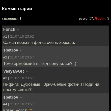
Комментарии
cтраницы: 1
всего: 57,
Goblin
: 5
Fonck
»
#1 |
21.07.10 23:52
Самая верхняя фотка очень хороша.
spetrov
»
#2 |
21.07.10 23:57
Тоже армейский выезд получился? ;)
VasyaGGR
»
#3 |
21.07.10 23:57
Нифигa! Духовныe ч0рн0-бeлыe фотки!! Поди нa
плeнку сняты?!
spetrov
»
#4 |
21.07.10 23:57
Кому: Fonck,
#1