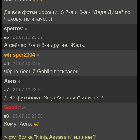
Да все фотки хороши. :) 7-я и 8-я - "Дядя Дима" по
Чехову, не иначе. :)
spetrov
»
#5 |
21.07.10 23:57
А сейчас 7-я и 8-я другие. Жаль.
whisper2004
»
#6 |
21.07.10 23:58
ч0рно-белый Goblin прекрасен!
Aero
»
#7 |
21.07.10 23:59
Д.Ю футболка "Ninja Assassin" или нет?
Goblin
»
#8 |
21.07.10 23:59
Кому: Aero,
#7
> футболка "Ninja Assassin" или нет?