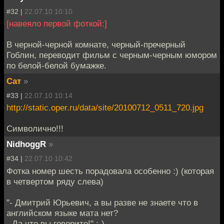
#32 |
22.07.10 10:10
[навеяло первой фоткой:]
В черной-черной комнате, черный-пречерный
Гоблин, переводит фильм с черным-черным юмором
по белой-белой бумажке.
Сат
»
#33 |
22.07.10 10:14
http://static.oper.ru/data/site/20100712_0511_720.jpg
Символично!!!
NidhoggR
»
#34 |
22.07.10 10:42
Фотка номер шесть порадовала особенно :) (которая
в четвертом ряду слева)
"- Дмитрий Юрьевич, а вы разве не знаете что в
английском языке мата нет?
- Да что вы говорите!" :-)