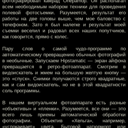
фотографировал камрад Onepamop. Он располагал
всем необходимым набором техники для проведения
полевой фотосъемки. Разумеется, результат его
работы на две головы выше, чем мое баловство с
телефоном. Зато я был налегке и результат моей
съемки веселил и радовал всех наших попутчиков,
как говорится, прямо с колес.
Пару слов о самой чудо-программе по
автоматическому превращению обычных фотографий
в необычные. Запускаем Hipstamatic — экран айфона
превращается в ретро-фотоаппарат. Смотрим в
видоискатель и жмем на большую желтую кнопку —
это «спуск». Снимки получаются строго квадратные,
как и сам видоискатель, но не в этой квадратности
соль программы.
В нашем виртуальном фотоаппарате есть разные
«объективы» и «пленки». Разумеется, все они — это
всего лишь приемы автоматической обработки
фотографии. Объектив «Хельга», например,
«успокаивает» цвета. Бытовой натюрморт или