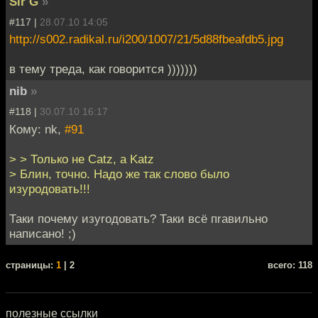
Sir G
»
#117 |
28.07.10 14:05
http://s002.radikal.ru/i200/1007/21/5d88fbeafdb5.jpg
в тему треда, как говорится )))))))
nib
»
#118 |
30.07.10 16:17
Кому: nk,
#91
> > Только не Catz, а Katz
> Блин, точно. Надо же так слово было
изуродовать!!!
Таки почему изуrодовать? Таки всё пrавильно
написано! ;)
cтраницы:
1
| 2
всего: 118
полезные ссылки