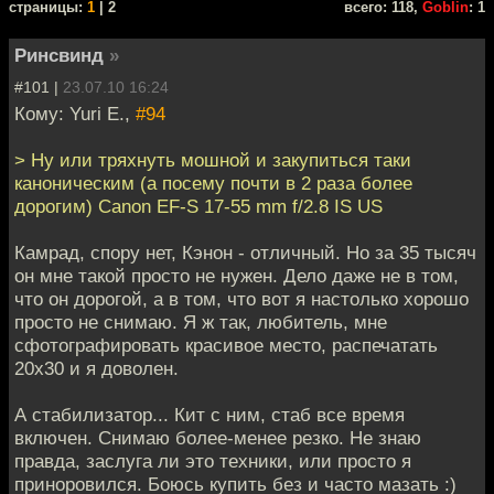
cтраницы:
1
| 2
всего: 118,
Goblin
: 1
Ринсвинд
»
#101 |
23.07.10 16:24
Кому: Yuri E.,
#94
> Ну или тряхнуть мошной и закупиться таки
каноническим (а посему почти в 2 раза более
дорогим) Canon EF-S 17-55 mm f/2.8 IS US
Камрад, cпору нет, Кэнон - отличный. Но за 35 тысяч
он мне такой просто не нужен. Дело даже не в том,
что он дорогой, а в том, что вот я настолько хорошо
просто не снимаю. Я ж так, любитель, мне
сфотографировать красивое место, распечатать
20х30 и я доволен.
А стабилизатор... Кит с ним, стаб все время
включен. Снимаю более-менее резко. Не знаю
правда, заслуга ли это техники, или просто я
приноровился. Боюсь купить без и часто мазать :)