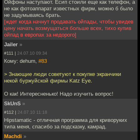
Ойфоны наступают. Есип стоили еще как телефон, а
не как фотоаппарат известных фирм, можно б было
не задумываясь брать.
[ждет когда начнут продавать ойпады, чтобы увидев
цену начать возмущаться больше всех, тихо купив
ойпад в европах за недорого]
Jailer
»
#111 |
24.07.10 09:34
Кому: dehum,
#83
> Знающие люди советуют к покупке экранчики
некой буржуйской фирмы Katz Eye.
О как! Интересненько! Надо изучить вопрос!
SkUnS
»
#112 |
24.07.10 11:18
Hipstamatic - отличная программа для криворуких
типа меня, спасибо за подсказку, камрад.
Machdi
»