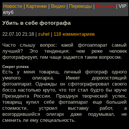
Новости
|
Картинки
|
Видео
|
Переводы
|
Магазин
|
VIP
клуб
Убить в себе фотографа
22.07.10 21:18
|
zuhel
|
118 комментариев
Часто слышу вопрос: какой фотоаппарат самый
лучший? Это тенденция: чем реже человек
фотографирует, тем чаще задается таким вопросом.
Секрет успеха
Есть у меня товарищ, личный фотограф одного
умелого олигарха. Имеет дорогостоящий
фотоаппарат. Однажды он сфотографировал своего
босса настолько круто, что тот стал будто бы круче
Президента России. Празднуя творческий успех,
товарищ купил себе фотоаппарат еще большей
стоимости, устроил выставку работ, а
возгордившийся олигарх даже подумывал, не
сменить ли ему специальность.