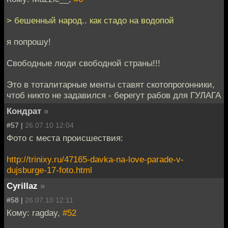
> бешенный народ.. как стадо на водопой
я попрошу!
Свободные люди свободной страны!!!
Это в тоталитарные менты ставят скотопрогонники,
чтоб никто не задавился - берегут рабов для ГУЛАГА
Кондрат
»
#57 |
26.07.10 12:04
Фото с места происшествия:
http://trinixy.ru/47165-davka-na-love-parade-v-
dujsburge-17-foto.html
Cyrillaz
»
#58 |
26.07.10 12:11
Кому: ragday,
#52