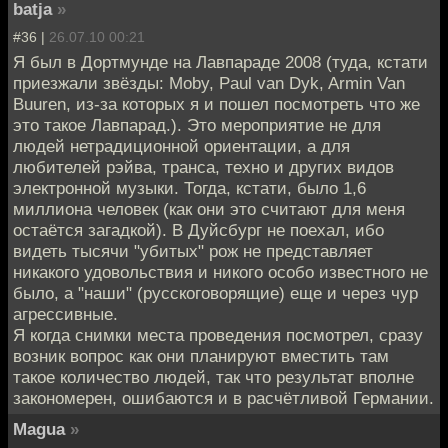
batja
»
#36 |
26.07.10 00:21
Я был в Дортмунде на Лавпараде 2008 (туда, кстати
приезжали звёзды: Moby, Paul van Dyk, Armin Van
Buuren, из-за которых я и пошел посмотреть что же
это такое Лавпарад.). Это мероприятие не для
людей нетрадиционной ориентации, а для
любителей рэйва, транса, техно и других видов
электронной музыки. Тогда, кстати, было 1,6
миллиона человек (как они это считают для меня
остаётся загадкой). В Дуйсбург не поехал, ибо
видеть тысячи "убитых" рож не представляет
никакого удовольствия и никого особо известного не
было, а "наши" (русскоговорящие) еще и через чур
агрессивные.
Я когда снимки места проведения посмотрел, сразу
возник вопрос как они планируют вместить там
такое количество людей, так что результат вполне
закономерен, ошибаются и в расчётливой Германии.
Magua
»