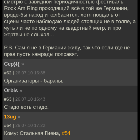
смотрю с завидной периодичностью фестиваль
Rock Am Ring проходящий всё в той же Германии,
вроде-бы народ и колбасится, хотя поодаль от
сцены часто наблюдаю людей стоящих не в толпе, а
чуть ли не по одному на квадртный метр, и про
жертвы не слыхал...
P.S. Сам я не в Германии живу, так что если где не
прав пусть камрады поправят.
Cep}I{
»
#62 |
26.07.10 16:38
Организаторы - бараны.
Orbis
»
#63 |
26.07.10 16:43
Стадо есть стадо.
13ug
»
#64 |
26.07.10 17:22
Кому: Стальная Гиена,
#54