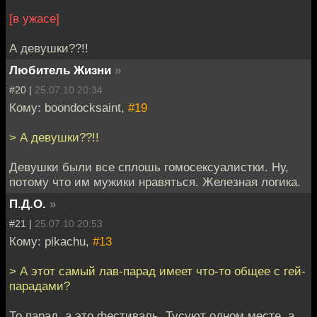
[в ужасе]
А девушки??!!
Любитель Жизни
»
#20 |
25.07.10 20:34
Кому: boondocksaint,
#19
> А девушки??!!
Девушки были все сплошь гомосексуалистки. Ну,
потому что им мужики нравяться. Железная логика.
П.Д.О.
»
#21 |
25.07.10 20:53
Кому: pikachu,
#13
> А этот самый лав-парад имеет что-то общее с гей-
парадами?
То парад, а это фестиваль. Тусуют одном месте, а