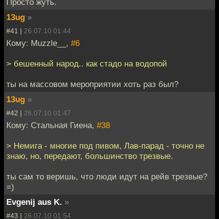
Просто жуть.
13ug
»
#41 |
26.07.10 01:44
Кому: Muzzle__,
#6
> бешенный народ.. как стадо на водопой
ты на массовом мероприятии хоть раз был?
13ug
»
#42 |
26.07.10 01:47
Кому: Стальная Гиена,
#38
> Немига - многие под пивом, Лав-парад - точно не
знаю, но, передают, большинство трезвые.
ты сам то веришь, что люди идут на рейв трезвые?
=)
Evgenij aus K.
»
#43 |
26.07.10 01:54