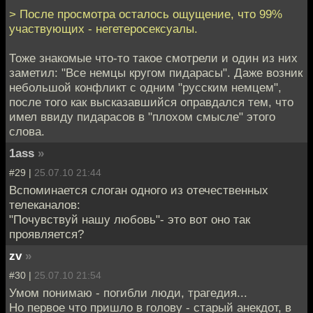
> После просмотра осталось ощущение, что 99%
участвующих - негетеросексуалы.
Тоже знакомые что-то такое смотрели и один из них
заметил: "Все немцы кругом пидарасы". Даже возник
небольшой конфликт с одним "русским немцем",
после того как высказавшийся оправдался тем, что
имел ввиду пидарасов в "плохом смысле" этого
слова.
1ass
»
#29 |
25.07.10 21:44
Вспоминается слоган одного из отечественных
телеканалов:
"Почувствуй нашу любовь"- это вот оно так
проявляется?
zv
»
#30 |
25.07.10 21:54
Умом понимаю - погибли люди, трагедия...
Но первое что пришло в голову - старый анекдот, в