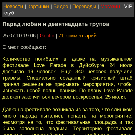
Новости
|
Картинки
|
Видео
|
Переводы
|
Магазин
|
VIP
клуб
Парад любви и девятнадцать трупов
25.07.10 19:06
|
Goblin
|
71 комментарий
С мест сообщают:
Количество погибших в давке на музыкальном
фестивале Love Parade в Дуйсбурге 24 июля
достигло 19 человек. Еще 340 человек получили
травмы. Специально созданный кризисный штаб
принял решение не прерывать мероприятия, чтобы
избежать новой волны паники. По плану Love Parade
должен закончиться вечером воскресенья, 25 июля.
Давка на фестивале возникла из-за того, что слишком
много народа пытались попасть на мероприятие,
несмотря на то, что фестивальная площадка и так
была заполнена людьми. Территорию фестиваля
оцепили полицейские и сообщили через