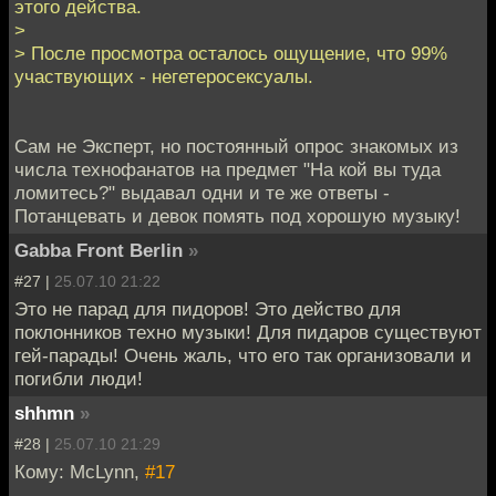
этого действа.
>
> После просмотра осталось ощущение, что 99%
участвующих - негетеросексуалы.
Сам не Эксперт, но постоянный опрос знакомых из
числа технофанатов на предмет "На кой вы туда
ломитесь?" выдавал одни и те же ответы -
Потанцевать и девок помять под хорошую музыку!
Gabba Front Berlin
»
#27 |
25.07.10 21:22
Это не парад для пидоров! Это действо для
поклонников техно музыки! Для пидаров существуют
гей-парады! Очень жаль, что его так организовали и
погибли люди!
shhmn
»
#28 |
25.07.10 21:29
Кому: McLynn,
#17