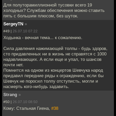
Для полуторамиллионной тусовки всего 19
холодных? Службам обеспечения можно ставить
пять с большим плюсом, без шуток.
SergeyTN
»
#49 |
26.07.10 07:22
Ходынка - вечная тема... к сожалению.
Сила давления нажимающей толпы - будь здоров,
сто придавленных ни в жизнь не справятся с 1000
надавливающих. А если еще и упал, то шансов
почти нет.
Помнится на одном из концертов Шевчука народ
придавил передние ряды к ограждению, если бы
Шевчук не поросил толпу отступисть, могли и
насмерть кого-нибудь задавить.
Strang
»
#50 |
26.07.10 08:50
Кому: Стальная Гиена,
#38