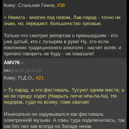
Кому: Стальная Гиена,
#38
> Немига - многие под пивом, Лав-парад - точно не
знаю, но, передают, большинство трезвые.
Только что смотрел репортаж о проишедшем - кто
уже датый, кто с пузырём в руке! Ну, это если
поклонник традиционного алкоголя - насчёт колёс и
прочего говорить не буду - не показали!
AMV76
»
#44 |
26.07.10 02:23
Кому: П.Д.О.,
#21
> То парад, а это фестиваль. Тусуют одном месте, а
не по городу ходят (Накрыть легче wha-ha-ha). Но
пидоров, судя по всему, тоже хватает.
Изначально он задумывался как фестиваль
электронной музыки. А гомы туда подключились, так
как без них как всегда на Западе никак.