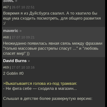
SteeL
»
#67 |
26.07.10 22:51
Вовремя я из Дуйсбурга свалил. А то хватило бы
еще ума сходить посмотреть, для общего развития
:/
maveric
»
#68 |
27.07.10 09:21
Неожиданно появилась явная связь между фразами
"только массовые расстрелы спасут ..." и "любовь
спасет мир" ))
David Burns
»
#69 |
27.07.10 10:16
2 Goblin #0
>Выкатывается голова из-под трамвая:
- Ни фига себе — сходила в магазин...
Слышал в детстве более развернутую версию: