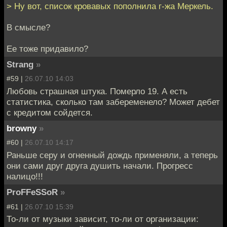
> Ну вот, список кровавых пополнила г-жа Меркель.
В смысле?
Ее тоже придавило?
Strang
»
#59 |
26.07.10 14:03
Любовь страшная штука. Померло 19. А есть
статистика, сколько там забеременело? Может дебет
с кредитом сойдется.
browny
»
#60 |
26.07.10 14:17
Раньше серу и огненный дождь применяли, а теперь
они сами друг друга душить начали. Прогресс
налицо!!!
ProFFeSSoR
»
#61 |
26.07.10 15:39
То-ли от музыки зависит, то-ли от организации: