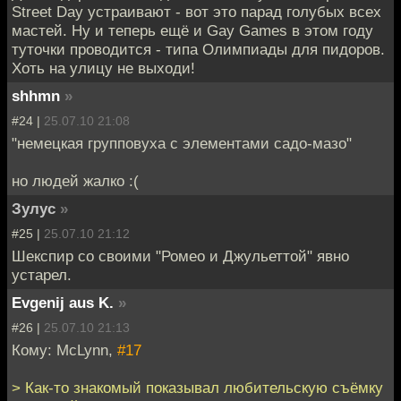
Street Day устраивают - вот это парад голубых всех
мастей. Ну и теперь ещё и Gay Games в этом году
туточки проводится - типа Олимпиады для пидоров.
Хоть на улицу не выходи!
shhmn
»
#24 |
25.07.10 21:08
"немецкая групповуха с элементами садо-мазо"
но людей жалко :(
Зулуc
»
#25 |
25.07.10 21:12
Шекспир со своими "Ромео и Джульеттой" явно
устарел.
Evgenij aus K.
»
#26 |
25.07.10 21:13
Кому: McLynn,
#17
> Как-то знакомый показывал любительскую съёмку