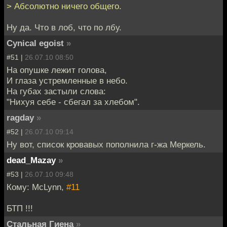
> Абсолютно ничего общего.
Ну да. Что в лоб, что по лбу.
Cynical egoist
»
#51 |
26.07.10 08:50
На опушке лежит голова,
И глаза устремленные в небо.
На губах застыли слова:
"Нихуя себе - сбегал за хлебом".
ragday
»
#52 |
26.07.10 09:14
Ну вот, список кровавых пополнила г-жа Меркель.
dead_Mazay
»
#53 |
26.07.10 09:48
Кому: McLynn,
#11
БТП !!!
Стальная Гиена
»