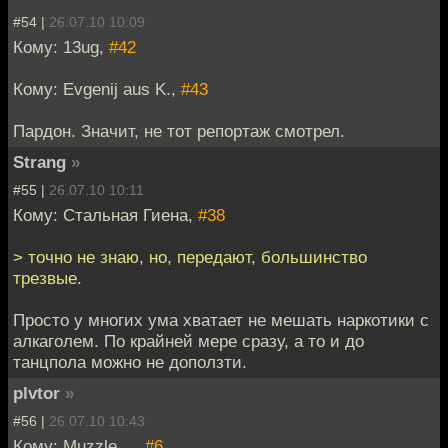
#54 |
26.07.10 10:09
Кому: 13ug,
#42
Кому: Evgenij aus K.,
#43
Пардон. Значит, не тот репортаж смотрел.
Strang
»
#55 |
26.07.10 10:11
Кому: Стальная Гиена,
#38
> точно не знаю, но, передают, большинство
трезвые.
Просто у многих ума хватает не мешать наркотики с
алкаголем. По крайней мере сразу, а то и до
танцпола можно не доползти.
plvtor
»
#56 |
26.07.10 10:43
Кому: Muzzle__,
#6