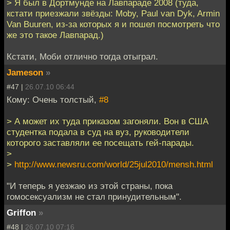
> Я был в Дортмунде на Лавпараде 2008 (туда,
кстати приезжали звёзды: Moby, Paul van Dyk, Armin
Van Buuren, из-за которых я и пошел посмотреть что
же это такое Лавпарад.)
Кстати, Моби отлично тогда отыграл.
Jameson
»
#47 |
26.07.10 06:44
Кому: Очень толстый,
#8
> А может их туда приказом загоняли. Вон в США
студентка подала в суд на вуз, руководители
которого заставляли ее посещать гей-парады.
>
>
http://www.newsru.com/world/25jul2010/mensh.html
"И теперь я уезжаю из этой страны, пока
гомосексуализм не стал принудительным".
Griffon
»
#48 |
26.07.10 07:16