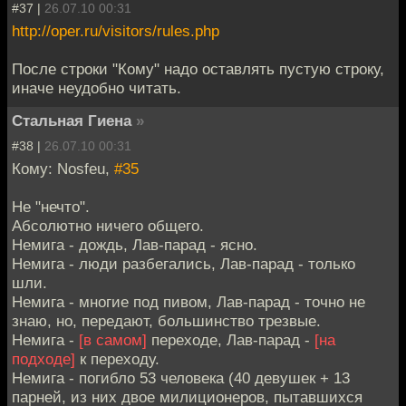
#37 |
26.07.10 00:31
http://oper.ru/visitors/rules.php
После строки "Кому" надо оставлять пустую строку,
иначе неудобно читать.
Стальная Гиена
»
#38 |
26.07.10 00:31
Кому: Nosfeu,
#35
Не "нечто".
Абсолютно ничего общего.
Немига - дождь, Лав-парад - ясно.
Немига - люди разбегались, Лав-парад - только
шли.
Немига - многие под пивом, Лав-парад - точно не
знаю, но, передают, большинство трезвые.
Немига -
[в самом]
переходе, Лав-парад -
[на
подходе]
к переходу.
Немига - погибло 53 человека (40 девушек + 13
парней, из них двое милиционеров, пытавшихся