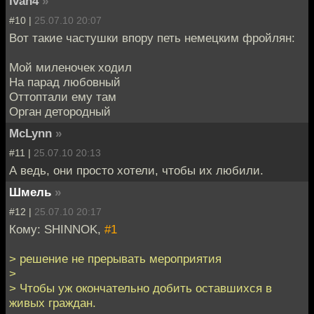
Ivan4
»
#10 |
25.07.10 20:07
Вот такие частушки впору петь немецким фройлян:
Мой миленочек ходил
На парад любовный
Оттоптали ему там
Орган детородный
McLynn
»
#11 |
25.07.10 20:13
А ведь, они просто хотели, чтобы их любили.
Шмель
»
#12 |
25.07.10 20:17
Кому: SHINNOK,
#1
> решение не прерывать мероприятия
>
> Чтобы уж окончательно добить оставшихся в
живых граждан.