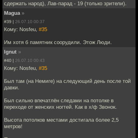
сдержать народ), Лав-парад - 19 (только зрители).
Magua
»
#39 |
26.07.10 00:37
Кому: Nosfeu,
#35
Им хотя б памятник соорудили. Этож Люди.
Ignut
»
#40 |
26.07.10 00:43
Кому: Nosfeu,
#35
Был там (на Немиге) на следующий день после той
давки.
Был сильно впечатлён следами на потолке в
переходе от женских ногтей. Как в х/ф Звонок.
Высота потолков местами достигала более 2,5
метров!