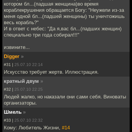
котором бл...(падшая женщина)во время
кораблекрушения обращается Богу: "Неужели из-за
меня одной бл...(падшей женщины) ты уничтожишь
весь корабль?"
И в ответ с небес: "Да я,вас бл...(падших женщин)
специально три года собирал!!!"
извините...
Digger
»
#31 |
25.07.10 22:14
Искусство требует жертв. Иллюстрация.
кратный двум
»
#32 |
25.07.10 22:25
Людей жалко, но наказали они сами себя. Виноваты
организаторы.
Шмель
»
#33 |
25.07.10 22:32
Кому: Любитель Жизни,
#14