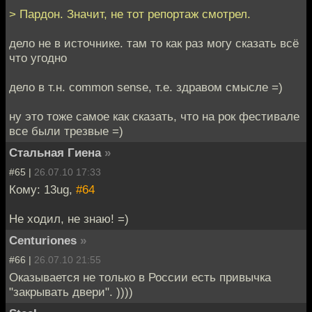
> Пардон. Значит, не тот репортаж смотрел.
дело не в источнике. там то как раз могу сказать всё
что угодно
дело в т.н. common sense, т.е. здравом смысле =)
ну это тоже самое как сказать, что на рок фестивале
все были трезвые =)
Стальная Гиена
»
#65 |
26.07.10 17:33
Кому: 13ug,
#64
Не ходил, не знаю! =)
Centuriones
»
#66 |
26.07.10 21:55
Оказывается не только в России есть привычка
"закрывать двери". ))))