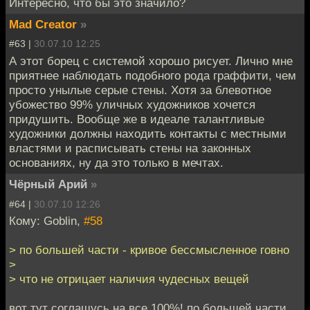
Интересно, что бы это значило?
Mad Creator
»
#63 |
30.07.10 12:25
А этот борец с системой хорошо рисует. Лично мне
приятнее наблюдать подобного рода граффити, чем
просто унылые серые стены. Хотя за блевотное
убожество 99% уличных художников хочется
придушить. Вообще же в идеале талантливые
художники должны находить контакты с местными
властями и расписывать стены на законных
основаниях, ну да это только в мечтах.
Чёрный Арий
»
#64 |
30.07.10 12:26
Кому: Goblin,
#58
> по большей части - кривое бессмысленное говно
>
> что не отрицает наличия чудесных вещей
вот тут соглашусь на все 100%! по большей части