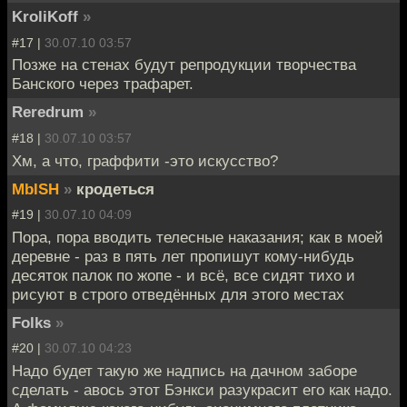
KroliKoff
»
#17 |
30.07.10 03:57
Позже на стенах будут репродукции творчества
Банского через трафарет.
Reredrum
»
#18 |
30.07.10 03:57
Хм, а что, граффити -это искусство?
MblSH
»
кродеться
#19 |
30.07.10 04:09
Пора, пора вводить телесные наказания; как в моей
деревне - раз в пять лет пропишут кому-нибудь
десяток палок по жопе - и всё, все сидят тихо и
рисуют в строго отведённых для этого местах
Folks
»
#20 |
30.07.10 04:23
Надо будет такую же надпись на дачном заборе
сделать - авось этот Бэнкси разукрасит его как надо.