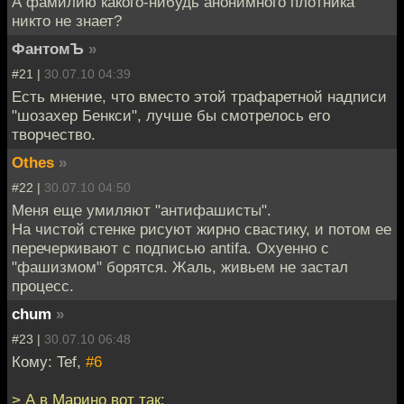
А фамилию какого-нибудь анонимного плотника
никто не знает?
ФантомЪ
»
#21 |
30.07.10 04:39
Есть мнение, что вместо этой трафаретной надписи
"шозахер Бенкси", лучше бы смотрелось его
творчество.
Othes
»
#22 |
30.07.10 04:50
Меня еще умиляют "антифашисты".
На чистой стенке рисуют жирно свастику, и потом ее
перечеркивают с подписью antifa. Охуенно с
"фашизмом" борятся. Жаль, живьем не застал
процесс.
chum
»
#23 |
30.07.10 06:48
Кому: Tef,
#6
> А в Марино вот так: