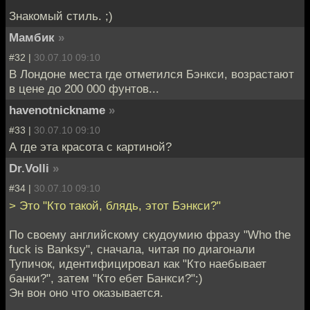
Знакомый стиль. ;)
Мамбик
»
#32 |
30.07.10 09:10
В Лондоне места где отметился Бэнкси, возрастают
в цене до 200 000 фунтов...
havenotnickname
»
#33 |
30.07.10 09:10
А где эта красота с картиной?
Dr.Volli
»
#34 |
30.07.10 09:10
> Это "Кто такой, блядь, этот Бэнкси?"
По своему английскому скудоумию фразу "Who the
fuck is Banksy", сначала, читая по диагонали
Тупичок, идентифицировал как "Кто наебывает
банки?", затем "Кто ебет Банкси?":)
Эн вон оно что оказывается.