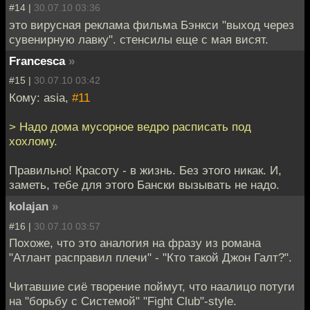
#14 |
30.07.10 03:36
это вирусная реклама фильма Бэнкси "выход через
сувенирную лавку". стенсилы еще с мая висят.
Francesca
»
#15 |
30.07.10 03:42
Кому: asia,
#11
> Надо дома мусорное ведро расписать под
хохлому.
Правильно! Красоту - в жизнь. Без этого никак. И,
заметь, тебе для этого Бански вызывать не надо.
kolajan
»
#16 |
30.07.10 03:57
Похоже, что это аналогия на фразу из романа
"Атлант расправил плечи" - "Кто такой Джон Галт?".
Читавшие сиё творение поймут, что наалицо потуги
на "борьбу с Системой" "Fight Club"-style.