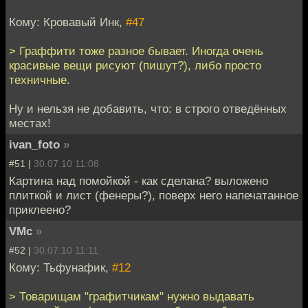
Кому: Кровавый Инк,
#47
> Граффити тоже разное бывает. Иногда очень
красивые вещи рисуют (пишут?), либо просто
техничные.
Ну и нельзя не добавить, что: в строго отведённых
местах!
ivan_foto
»
#51 |
30.07.10 11:08
Картина над помойкой - как сделана? выложено
плиткой и лист (фенеры?), поверх него напечатанное
приклеено?
VMc
»
#52 |
30.07.10 11:11
Кому: Тьфунафик,
#12
> Товарищам "графитчикам" нужно выдавать