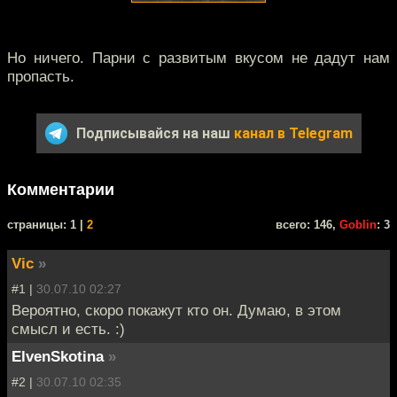
Но ничего. Парни с развитым вкусом не дадут нам
пропасть.
Подписывайся на наш
канал в Telegram
Комментарии
cтраницы: 1 |
2
всего: 146,
Goblin
: 3
Vic
»
#1 |
30.07.10 02:27
Вероятно, скоро покажут кто он. Думаю, в этом
смысл и есть. :)
ElvenSkotina
»
#2 |
30.07.10 02:35