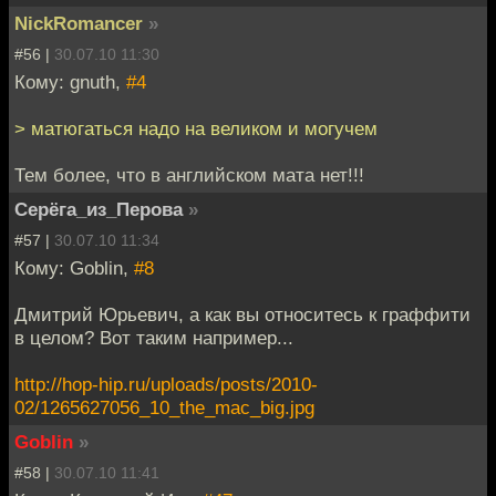
NickRomancer
»
#56 |
30.07.10 11:30
Кому: gnuth,
#4
> матюгаться надо на великом и могучем
Тем более, что в английском мата нет!!!
Серёга_из_Перова
»
#57 |
30.07.10 11:34
Кому: Goblin,
#8
Дмитрий Юрьевич, а как вы относитесь к граффити
в целом? Вот таким например...
http://hop-hip.ru/uploads/posts/2010-
02/1265627056_10_the_mac_big.jpg
Goblin
»
#58 |
30.07.10 11:41