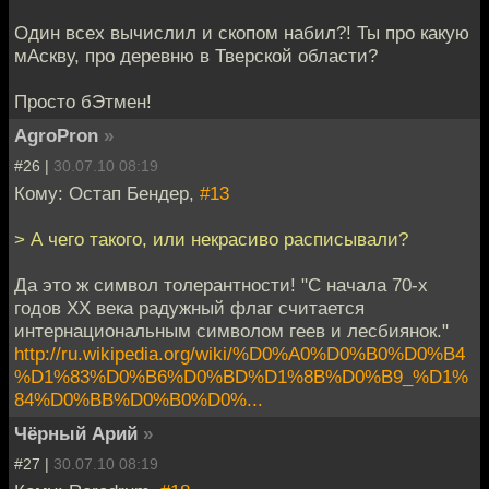
Один всех вычислил и скопом набил?! Ты про какую
мАскву, про деревню в Тверской области?
Просто бЭтмен!
AgroPron
»
#26 |
30.07.10 08:19
Кому: Остап Бендер,
#13
> А чего такого, или некрасиво расписывали?
Да это ж символ толерантности! "С начала 70-х
годов XX века радужный флаг считается
интернациональным символом геев и лесбиянок."
http://ru.wikipedia.org/wiki/%D0%A0%D0%B0%D0%B4
%D1%83%D0%B6%D0%BD%D1%8B%D0%B9_%D1%
84%D0%BB%D0%B0%D0%...
Чёрный Арий
»
#27 |
30.07.10 08:19