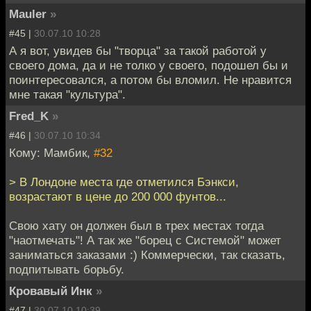
Mauler
»
#45 |
30.07.10 10:28
А я вот, увидев бы "творца" за такой работой у
своего дома, да и не толко у своего, подошел бы и
поинтересовался, а потом бы вломил. Не нравится
мне такая "культура".
Fred_K
»
#46 |
30.07.10 10:34
Кому: Мамбик,
#32
> В Лондоне места где отметился Бэнкси,
возрастают в цене до 200 000 фунтов...
Свою хату он должен был в трех местах тогда
"наотмечать"! А так же "борец с Системой" может
заниматься заказами :) Коммерчески, так сказать,
подпитывать борьбу.
Кровавый Инк
»
#47 |
30.07.10 10:39