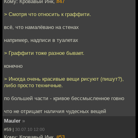
Кому: Кровавый Инк,
#47
> Смотря что относить к граффити.
всё, что намалёвано на стенах
например, надписи в туалетах
> Граффити тоже разное бывает.
конечно
> Иногда очень красивые вещи рисуют (пишут?),
либо просто техничные.
по большей части - кривое бессмысленное говно
что не отрицает наличия чудесных вещей
Mauler
»
#59 |
30.07.10 12:00
Кому: Кровавый Инк,
#53