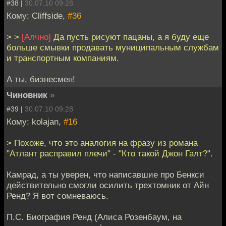
#38 |
30.07.10 09:28
Кому: Cliffside,
#36
> >
[Алчно]
Да пусть рисуют пацаны, а я буду еще
больше смывки продавать муниципальным службам
и транспортным компаниям.
А ты, бизнесмен!
Чиновник
»
#39 |
30.07.10 09:28
Кому: kolajan,
#16
> Похоже, что это аналогия на фразу из романа
"Атлант расправил плечи" - "Кто такой Джон Галт?".
Камрад, а ты уверен, что написавшие про Бенкси
действительно смогли осилить трехтомник от Айн
Ренд? Я вот сомневаюсь.
П.С. Биография Ренд (Алиса Розенбаум, на