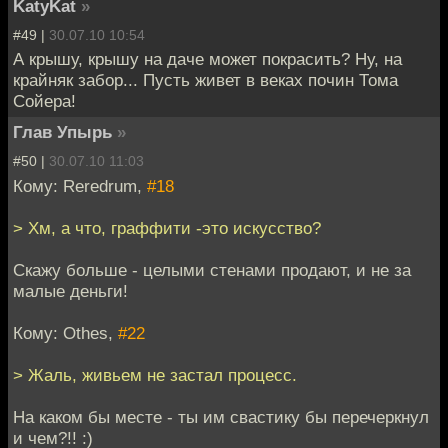
KatyKat
»
#49 |
30.07.10 10:54
А крышу, крышу на даче может покрасить? Ну, на
крайняк забор... Пусть живет в веках почин Тома
Сойера!
Глав Упырь
»
#50 |
30.07.10 11:03
Кому: Reredrum,
#18
> Хм, а что, граффити -это искусство?
Скажу больше - целыми стенами продают, и не за
малые деньги!
Кому: Othes,
#22
> Жаль, живьем не застал процесс.
На каком бы месте - ты им свастику бы перечеркнул
и чем?!! :)