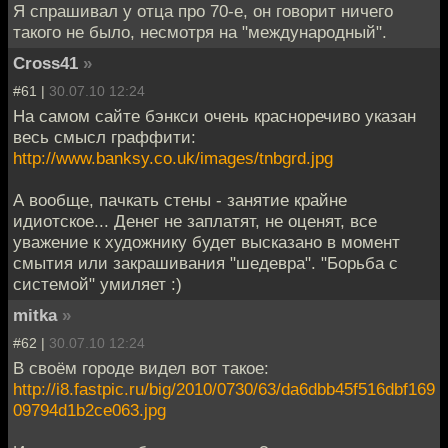
Я спрашивал у отца про 70-е, он говорит ничего
такого не было, несмотря на "международный".
Cross41
»
#61 |
30.07.10 12:24
На самом сайте бэнкси очень красноречиво указан
весь смысл граффити:
http://www.banksy.co.uk/images/tnbgrd.jpg
А вообще, пачкать стены - занятие крайне
идиотское... Денег не заплатят, не оценят, все
уважение к художнику будет высказано в момент
смытия или закрашивания "шедевра". "Борьба с
системой" умиляет :)
mitka
»
#62 |
30.07.10 12:24
В своём городе видел вот такое:
http://i8.fastpic.ru/big/2010/0730/63/da6dbb45f516dbf169
09794d1b2ce063.jpg