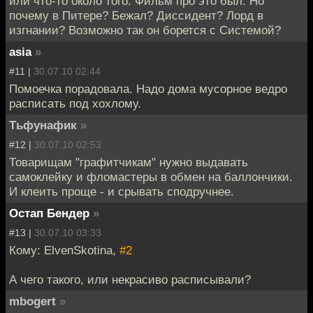
или что-то около того. Фильм про это был. Но
почему в Питере? Бежал? Диссидент? Лорд в
изгнании? Возможно так он борется с Системой?
asia
»
#11 |
30.07.10 02:44
Помоечка порадовала. Надо дома мусорное ведро
расписать под хохлому.
Тьфунафик
»
#12 |
30.07.10 02:53
Товарищам "графитчикам" нужно выдавать
самоклейку и фломастеры в обмен на баллончики.
И клеить проще - и срывать сподручнее.
Остап Бендер
»
#13 |
30.07.10 03:33
Кому: ElvenSkotina,
#2
А чего такого, или некрасиво расписывали?
mbogert
»