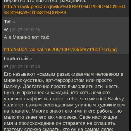
Вероятно это про этого гражданина.
http://ru.wikipedia.org/wiki/%D0%91%D1%8D%D0%BD
%D0%BA%D1%81%D0%B8
Tef
»
#6 |
30.07.10 02:38
А в Марино вот так:
http://s004.radikal.ru/i206/1007/33/6f871f6017cd.jpg
Горбатый
»
#7 |
30.07.10 02:40
Его называют «самым разыскиваемым человеком в
мире искусства», арт-террористом или просто
Banksy. Достаточно просто вымолвить эти шесть
букв, и практически каждый, кто хоть немного
увлечен граффити, скажет тебе, что именно Banksy
является самым легендарным уличным художником
на планете. Многие знают его имя и его работы, но
мало кто знает его как человека. Свое настоящее
имя и происхождение он старается не оглашать,
поэтому сложно сказать, кто он на самом деле: