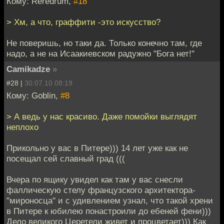
Кому: Reredrum,
#18
> Хм, а что, граффити -это искусство?
Не поверишь, но таки да. Только конечно там, где
надо, а не на Исаакиевском радужно "Бога нет!"
Camikadze
»
#28 |
30.07.10 08:19
Кому: Goblin,
#8
> А ведь у нас красиво. Даже помойки выглядят
неплохо
Прикольно у вас в Питере))) 14 лет уже как не
посещал сей славный град (((
Вчера по ящику увидел как там у вас снесли
фаллическую стелу французского архитектора-
"мироносца" и с удивлением узнал, что такой хрени
в Питере к юбилею понастроили до ебеней фени)))
Дело великого Церетели живет и процветает))) Как