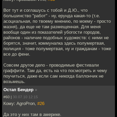
Вот тут и соглашусь с тобой и Д.Ю., что
большинство "работ" - ну, ерунда какая-то (т.е.
асоциальная, по твоему мнению, по моему - просто
мазня), да еще не там размещенная. Для меня
вообще один из показателей убогости городов,
районов - наличие подобных художеств: с ними не
борятся, значит, коммуналка здесь полумертвая,
полиция - тоже полумертвая, ну и гражданам - тоже
все до фени.
Совсем другое дело - проводимые фестивали
граффити. Там да, есть на что посмотреть и чему
поучиться, даже если сам никогда баллончик не
возьмешь.
Остап Бендер
»
#60 |
30.07.10 12:15
Кому: AgroPron,
#26
Да это у них там в америке.