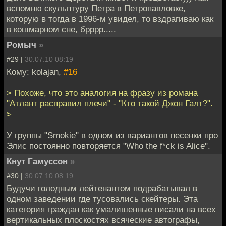
вспомню скульптуру Петра в Петропавловке,
которую в тогда в 1996-м увидел, то вздрагиваю как
в кошмарном сне, брррр.....
Ромыч
»
#29 |
30.07.10 08:19
Кому: kolajan,
#16
> Похоже, что это аналогия на фразу из романа
"Атлант расправил плечи" - "Кто такой Джон Галт?".
>
У группы "Smokie" в одном из вариантов песенки про
Элис постоянно повторяется "Who the f*ck is Alice".
Кнут Гамуссон
»
#30 |
30.07.10 08:19
Будучи голодным лейтенантом подрабатывал в
одном заведении где тусовались скейтеры. Эта
категория граждан как умалишенные писали на всех
вертикальных плоскостях всяческие автографы,