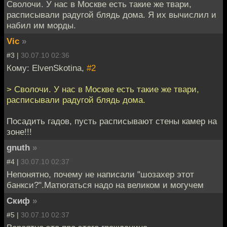
Сволочи. У нас в Москве есть такие же твари,
расписывали радугой блядь дома. Я их вычислил и
набил им морды.
Vic
»
#3 |
30.07.10 02:36
Кому: ElvenSkotina,
#2
> Сволочи. У нас в Москве есть такие же твари,
расписывали радугой блядь дома.
Посадить гадов, пусть расписывают стены камер на
зоне!!!
gnuth
»
#4 |
30.07.10 02:37
Непонятно, почему не написали "шозахер этот
банкси?".Матюгаться надо на великом и могучем
Скиф
»
#5 |
30.07.10 02:37