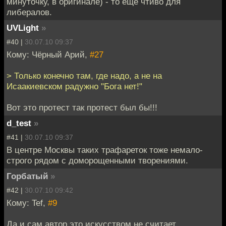
минуточку, в оригинале) - то еще чтиво для
либералов.
UVLight
»
#40 |
30.07.10 09:37
Кому: Чёрный Арий,
#27
> Только конечно там, где надо, а не на
Исаакиевском радужно "Бога нет!"
Вот это протест так протест был бы!!!
d_test
»
#41 |
30.07.10 09:37
В центре Москвы таких трафареток тоже немало-
строго рядом с доморощенными творениями.
Горбатый
»
#42 |
30.07.10 09:42
Кому: Tef,
#9
Да и сам автор это искусством не считает.