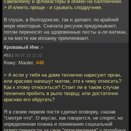
самоклейку и фломастеры в обмен на баллончики.
> И клеить проще - и срывать сподручнее.
В глуши, в Волгодонске, так и делают, по крайней
мере некоторые. Сначала рисунок придумывают,
потом переносят на здоровенные листы а-ля ватман,
а на месте как мозаику приклеивают.
Кровавый Инк
»
#53 |
30.07.10 11:22
Кому: Mauler,
#48
> А если у тебя на доме технично нарисуют орган,
или красиво напишут матом, это к чему относить?
Как к этому относиться? Стоит ли в таком случае
технично пробить в рыло творцу, или достаточно
красиво его обругать?
Я в своем первом посте сделал оговорку, сказав
"смотря что". О вкусах, как говорится, не спорят, но
определенная планка и понимание социальной
ответственности за свои "произведения" у подобных