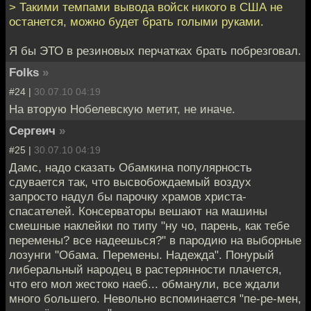
> Такими темпами вывода войск никого в США не
останется, можно будет брать голыми руками.
Я бы ЭТО в резиновых перчатках брать побрезговал.
Folks
»
#24 |
30.07.10 04:19
На вторую Нобелевскую метит, не иначе.
Сергеич
»
#25 |
30.07.10 04:19
Дамс, надо сказать Обамкина популярность
сдувается так, что высвобождаемый воздух
запросто надул бы парочку храмов христа-
спасателей. Консерваторы вешают на машины
смешные наклейки по типу "ну чо, парень, как тебе
перемены? все надеешься?" в пародию на выборные
лозунги "Обама. Перемены. Надежда". Понурый
либеральный народец в растерянности плачется,
что его мол жестоко наеб... обманули, все ждали
много большего. Невольно вспоминается "пе-ре-мен,