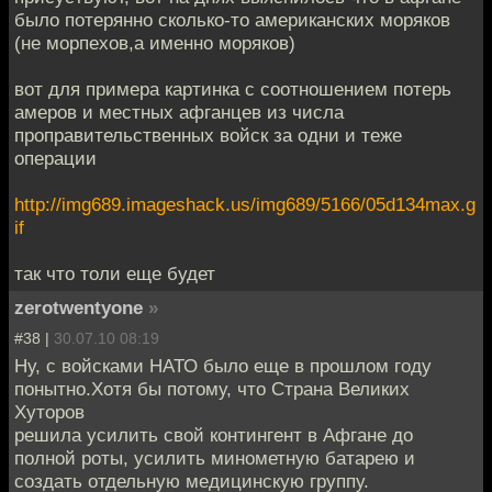
было потерянно сколько-то американских моряков
(не морпехов,а именно моряков)
вот для примера картинка с соотношением потерь
амеров и местных афганцев из числа
проправительственных войск за одни и теже
операции
http://img689.imageshack.us/img689/5166/05d134max.g
if
так что толи еще будет
zerotwentyone
»
#38 |
30.07.10 08:19
Ну, с войсками НАТО было еще в прошлом году
понытно.Хотя бы потому, что Страна Великих
Хуторов
решила усилить свой контингент в Афгане до
полной роты, усилить минометную батарею и
создать отдельную медицинскую группу.