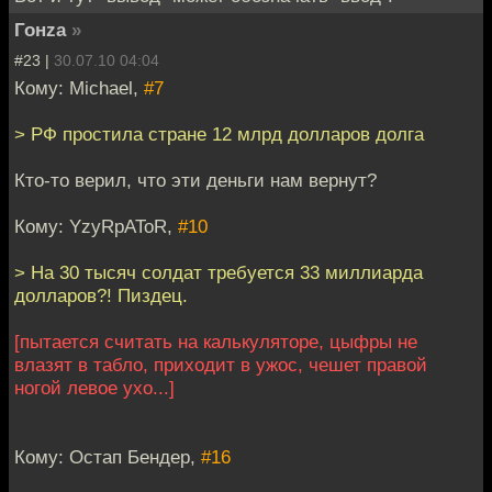
Гонzа
»
#23 |
30.07.10 04:04
Кому: Мichael,
#7
> РФ простила стране 12 млрд долларов долга
Кто-то верил, что эти деньги нам вернут?
Кому: YzyRpAToR,
#10
> На 30 тысяч солдат требуется 33 миллиарда
долларов?! Пиздец.
[пытается считать на калькуляторе, цыфры не
влазят в табло, приходит в ужос, чешет правой
ногой левое ухо...]
Кому: Остап Бендер,
#16