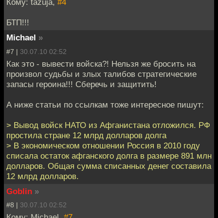
Кому: tazuja,
#4
БТП!!!
Мichael
»
#7 |
30.07.10 02:52
Как это - вывести войска?! Нельзя же бросить на
произвол судьбы и злых талибов стратегические
запасы героина!!! Сберечь и защитить!
А ниже статьи по ссылкам тоже интересное пишут:
> Вывод войск НАТО из Афганистана отложился. РФ
простила стране 12 млрд долларов долга
> В экономическом отношении Россия в 2010 году
списала остаток афганского долга в размере 891 млн
долларов. Общая сумма списанных денег составила
12 млрд долларов.
Goblin
»
#8 |
30.07.10 02:52
Кому: Мichael,
#7