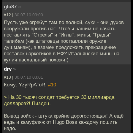
glu87
»
#12 |
30.07.10 03:00
Пусть уже огребут там по полной, суки - они духов
вооружали против нас. Чтобы нашим не начать
поставлять "Стрелы" и "Иглы", мины, "Грады"
талибам (как штатовцы поставляли оружие
душманам), а взамен предложить прекращение
поставок наркотиков в РФ? Итальянские мины на
кулич пасхальный похожи:)
drv
»
#13 |
30.07.10 03:01
Кому: YzyRpAToR,
#10
> На 30 тысяч солдат требуется 33 миллиарда
долларов?! Пиздец.
Вывод войск - штука крайне дорогостоящая! А ещё
ведь и камуфляж от Hugo Boss каждому пошить
надо.