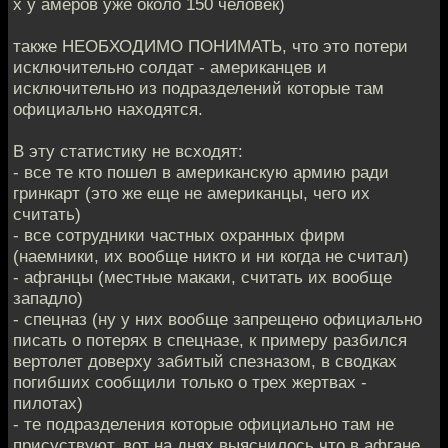
х у амеров уже около 150 человек)
также НЕОБХОДИМО ПОНИМАТЬ, что это потери
исключительно солдат - американцев и
исключительно из подразделений которые там
официально находятся.
В эту статистику не всходят:
- все те кто пошел в американскую армию ради
гринкарт (это же еще не американцы, чего их
считать)
- все сотрудники частных охранных фирм
(наемники, их вообще никто и ни когда не считал)
- афганцы (местные макаки, считать их вообще
западло)
- спецназ (ну у них вообще запрещено официально
писать о потерях в спецназе, к примеру разбился
вертолет доверху забитый спезназом, в сводках
погибших сообщили только о трех жертвах -
пилотах)
- те подразделения которые официально там не
присуствуют, вот на днях выяснилось что в афгане