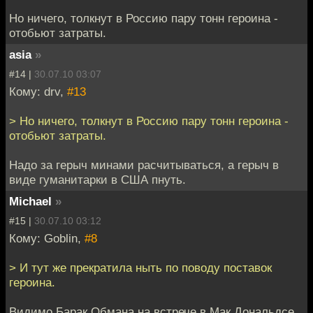
Но ничего, толкнут в Россию пару тонн героина -
отобьют затраты.
asia
»
#14 |
30.07.10 03:07
Кому: drv,
#13
> Но ничего, толкнут в Россию пару тонн героина -
отобьют затраты.
Надо за герыч минами расчитываться, а герыч в
виде гуманитарки в США пнуть.
Мichael
»
#15 |
30.07.10 03:12
Кому: Goblin,
#8
> И тут же прекратила ныть по поводу поставок
героина.
Видимо Барак Обмана на встрече в Мак Дональдсе