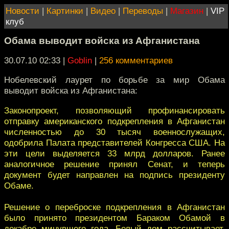
Новости
|
Картинки
|
Видео
|
Переводы
|
Магазин
|
VIP
клуб
Обама выводит войска из Афганистана
30.07.10 02:33
|
Goblin
|
256 комментариев
Нобелевский лаурет по борьбе за мир Обама
выводит войска из Афганистана:
Законопроект, позволяющий профинансировать
отправку американского подкрепления в Афганистан
численностью до 30 тысяч военнослужащих,
одобрила Палата представителей Конгресса США. На
эти цели выделяется 33 млрд долларов. Ранее
аналогичное решение принял Сенат, и теперь
документ будет направлен на подпись президенту
Обаме.
Решение о переброске подкрепления в Афганистан
было принято президентом Бараком Обамой в
декабре минувшего года. Белый дом рассчитывает,