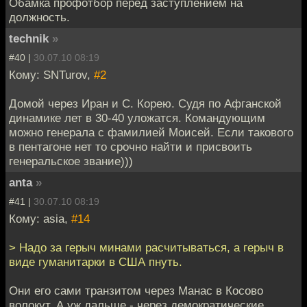
Обамка профотбор перед заступлением на
должность.
technik
»
#40 |
30.07.10 08:19
Кому: SNTurov,
#2
Домой через Иран и С. Корею. Судя по Афганской
динамике лет в 30-40 уложатся. Командующим
можно генерала с фамилией Моисей. Если такового
в пентагоне нет то срочно найти и присвоить
генеральское звание)))
anta
»
#41 |
30.07.10 08:19
Кому: asia,
#14
> Надо за герыч минами расчитываться, а герыч в
виде гуманитарки в США пнуть.
Они его сами транзитом через Манас в Косово
волокут. А уж дальше - через демократические