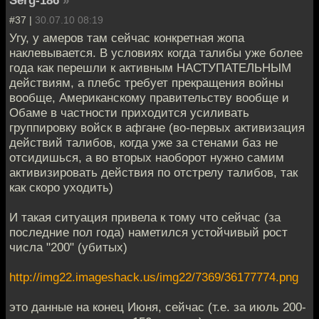
#37 |
30.07.10 08:19
Угу, у амеров там сейчас конкретная жопа
наклевывается. В условиях когда талибы уже более
года как перешли к активным НАСТУПАТЕЛЬНЫМ
действиям, а плебс требует прекращения войны
вообще, Американскому правительству вообще и
Обаме в частности приходится усиливать
группировку войск в афгане (во-первых активизация
действий талибов, когда уже за стенами баз не
отсидишься, а во вторых наоборот нужно самим
активизировать действия по отстрелу талибов, так
как скоро уходить)
И такая ситуация привела к тому что сейчас (за
последние пол года) наметился устойчивый рост
числа "200" (убитых)
http://img22.imageshack.us/img22/7369/36177774.png
это данные на конец Июня, сейчас (т.е. за июль 200-