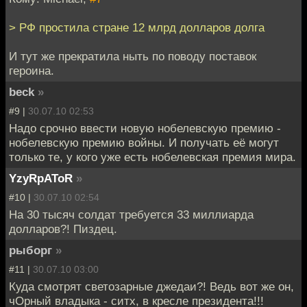
> РФ простила стране 12 млрд долларов долга
И тут же прекратила ныть по поводу поставок
героина.
beck
»
#9 |
30.07.10 02:53
Надо срочно ввести новую нобелевскую премию -
нобелевскую премию войны. И получать её могут
только те, у кого уже есть нобелевская премия мира.
YzyRpAToR
»
#10 |
30.07.10 02:54
На 30 тысяч солдат требуется 33 миллиарда
долларов?! Пиздец.
рыборг
»
#11 |
30.07.10 03:00
Куда смотрят светозарные джедаи?! Ведь вот же он,
чОрный владыка - ситх, в кресле президента!!!