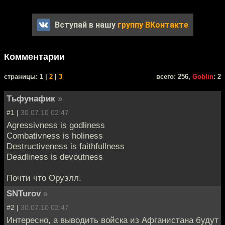
Вступай в нашу
группу ВКонтакте
Комментарии
cтраницы: 1 |
2
|
3
всего: 256,
Goblin
: 2
Тьфунафик
»
#1 |
30.07.10 02:47
Agressivness is godliness
Combativness is holiness
Destructiveness is faithfullness
Deadliness is devoutness
Почти что Оруэлл.
SNTurov
»
#2 |
30.07.10 02:47
Интересно, а выводить войска из Афганистана будут