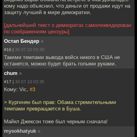
кому надо объяснил, что деньги от продажи идут на
защиту лучшей в мире демократии.
[дальнейший текст о демкоратах самоликвидирован
по соображениям цензуры]
Остап Бендер
»
#16 |
30.07.10 03:30
Такими темпами вывода войск никого в США не
останется, можно будет брать голыми руками.
chum
»
#17 |
30.07.10 03:35
Кому: Vic,
#3
> Кургинян был прав: Обама стремительными
темпами превращается в Буша.
Майкл Джексон тоже был черным сначала!
mysokhatyuk
»