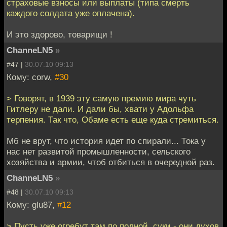
страховые взносы или выплаты (типа смерть
каждого солдата уже оплачена).
И это здорово, товарищи !
ChanneLN5
»
#47 |
30.07.10 09:13
Кому: corw,
#30
> Говорят, в 1939 эту самую премию мира чуть
Гитлеру не дали. И дали бы, хвати у Адольфа
терпения. Так что, Обаме есть еще куда стремиться.
Мб не врут, что история идет по спирали... Тока у
нас нет развитой промышленности, сельского
хозяйства и армии, чтоб отбиться в очередной раз.
ChanneLN5
»
#48 |
30.07.10 09:13
Кому: glu87,
#12
> Пусть уже огребут там по полной, суки - они духов