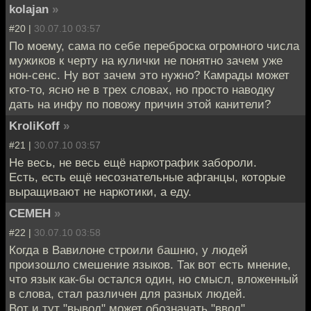
kolajan
»
#20 |
30.07.10 03:57
По моему, сама по себе переброска огромного числа
мужиков к черту на кулички не понятно зачем уже
нон-сенс. Ну вот зачем это нужно? Камрады может
кто-то, ясно не в трех словах, но просто наводку
дать на инфу по повожу причин этой канители?
KroliKoff
»
#21 |
30.07.10 03:57
Не весь, не весь ещё наркотрафик забороли.
Есть, есть ещё несознательные афганцы, которые
выращивают не наркотики, а еду.
CEMEH
»
#22 |
30.07.10 03:58
Когда в Вавилоне строили башню, у людей
произошло смешение языков. Так вот есть мнение,
что язык как-бы остался один, но смысл, вложенный
в слова, стал различен для разных людей.
Вот и тут "вывод" может обозначать "ввод".