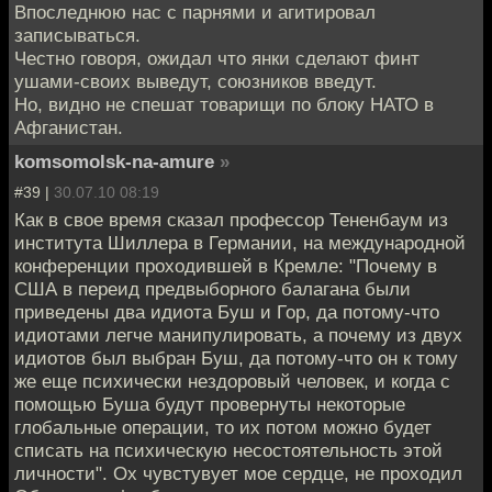
Впоследнюю нас с парнями и агитировал
записываться.
Честно говоря, ожидал что янки сделают финт
ушами-своих выведут, союзников введут.
Но, видно не спешат товарищи по блоку НАТО в
Афганистан.
komsomolsk-na-amure
»
#39 |
30.07.10 08:19
Как в свое время сказал профессор Тененбаум из
института Шиллера в Германии, на международной
конференции проходившей в Кремле: "Почему в
США в переид предвыборного балагана были
приведены два идиота Буш и Гор, да потому-что
идиотами легче манипулировать, а почему из двух
идиотов был выбран Буш, да потому-что он к тому
же еще психически нездоровый человек, и когда с
помощью Буша будут провернуты некоторые
глобальные операции, то их потом можно будет
списать на психическую несостоятельность этой
личности". Ох чувстувует мое сердце, не проходил