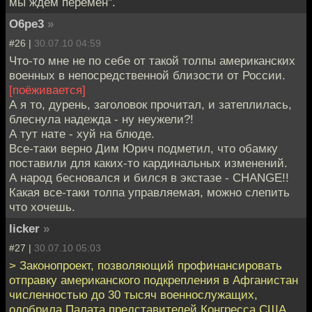
мы ждём перемен".
O6pe3
»
#26 |
30.07.10 04:59
Что-то мне не по себе от такой толпы американских
военных в непосредственной близости от России.
[поёживается]
А я то, дурень, заголовок прочитал, и затеплилась,
блеснула надежда - ну неужели?!
А тут нате - хуй на блюде.
Все-таки верно Дим Юрич подметил, что обамку
поставили для каких-то кардинальных изменений.
А народ бесновался и бился в экстазе - CHANGE!!
Какая все-таки толпа управляемая, можно слепить
что хочешь.
licker
»
#27 |
30.07.10 05:03
> Законопроект, позволяющий профинансировать
отправку американского подкрепления в Афганистан
численностью до 30 тысяч военнослужащих,
одобрила Палата представителей Конгресса США.