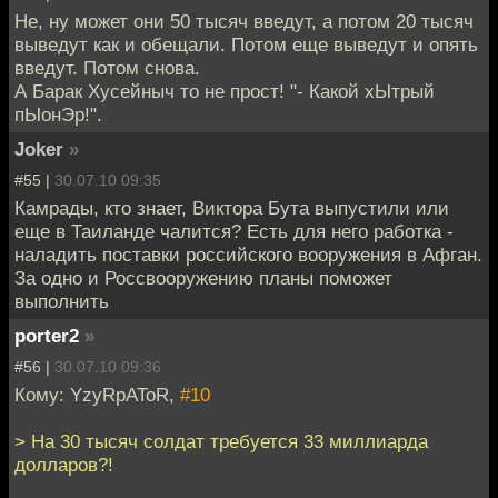
Не, ну может они 50 тысяч введут, а потом 20 тысяч
выведут как и обещали. Потом еще выведут и опять
введут. Потом снова.
А Барак Хусейныч то не прост! "- Какой хЫтрый
пЫонЭр!".
Joker
»
#55 |
30.07.10 09:35
Камрады, кто знает, Виктора Бута выпустили или
еще в Таиланде чалится? Есть для него работка -
наладить поставки российского вооружения в Афган.
За одно и Россвооружению планы поможет
выполнить
porter2
»
#56 |
30.07.10 09:36
Кому: YzyRpAToR,
#10
> На 30 тысяч солдат требуется 33 миллиарда
долларов?!