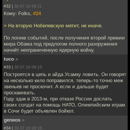
#32 |
30.07.10 08:11
Кому: Folks,
#24
> На вторую Нобелевскую метит, не иначе.
По логике событий, после получения второй премии
мира Обама под предлогом полного разоружения
начнёт неограниченную ядерную войну.
tuco
»
#33 |
30.07.10 08:19
Построятся в цепь и айда Усамку ловить. Он говорят
на несколько кило поправился, теперь-то точно меж
звеньев не проскочит. А если и дальше будет
проскакивать.
Году эдак в 2013-м, при отказе России дослать
своих солдат на помощь НАТО, Олимпийским играм
в Сочи будет объявлен бойкот.
geneos
»
#34 |
30.07.10 08:19