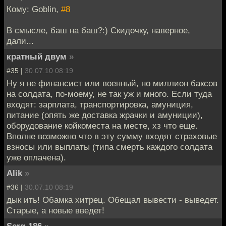
Кому: Goblin,
#8
В смысле, баш на баш?:) Скидочку, наверное,
дали...
кратный двум
»
#35 |
30.07.10 08:19
Ну я не финансист или военный, но миллион баксов
на солдата, по-моему, не так уж и много. Если туда
входят: зарплата, транспортировка, амуниция,
питание (опять же доставка жрачки и амуниции),
оборудование койкоместа на месте, хз что еще.
Вполне возможно что в эту сумму входят страховые
взносы или выплаты (типа смерть каждого солдата
уже оплачена).
Alik
»
#36 |
30.07.10 08:19
дык ить! Обамка хитрец. Обещал вывести - выведет.
Старые, а новые введет!
Serg-186
»