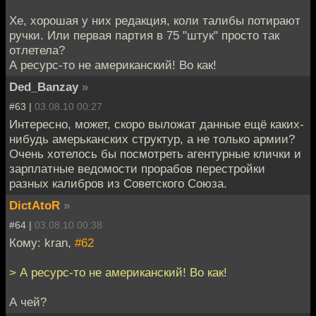
Хе, хорошая у них редакция, коли талибы потирают
ручки. Или первая партия в 75 "штук" просто так
отлетела?
А ресурс-то не американский! Во как!
Ded_Banzay
»
#63 |
03.08.10 00:27
Интересно, может, скоро выложат данные ещё каких-
нибудь амерьканских структур, а не только армии?
Очень хотелось бы посмотреть агентурные клички и
зарплатные ведомости прорабов перестройки
разных калибров из Советского Союза.
DictAtoR
»
#64 |
03.08.10 00:38
Кому: kran,
#62
> А ресурс-то не американский! Во как!
А чей?