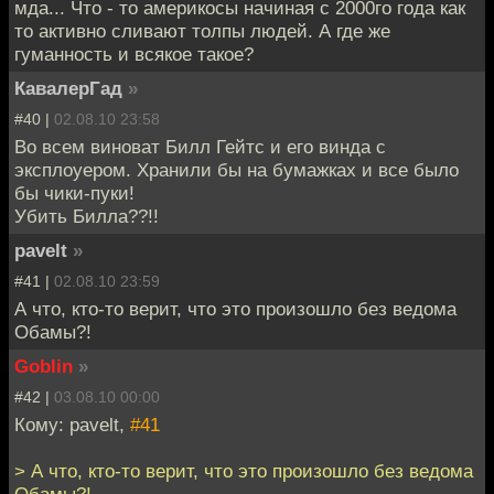
мда... Что - то америкосы начиная с 2000го года как
то активно сливают толпы людей. А где же
гуманность и всякое такое?
КавалерГад
»
#40 |
02.08.10 23:58
Во всем виноват Билл Гейтс и его винда с
эксплоуером. Хранили бы на бумажках и все было
бы чики-пуки!
Убить Билла??!!
pavelt
»
#41 |
02.08.10 23:59
А что, кто-то верит, что это произошло без ведома
Обамы?!
Goblin
»
#42 |
03.08.10 00:00
Кому: pavelt,
#41
> А что, кто-то верит, что это произошло без ведома
Обамы?!