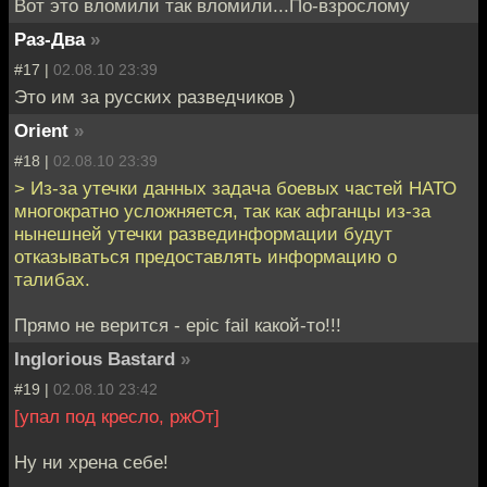
Вот это вломили так вломили...По-взрослому
Раз-Два
»
#17 |
02.08.10 23:39
Это им за русских разведчиков )
Orient
»
#18 |
02.08.10 23:39
> Из-за утечки данных задача боевых частей НАТО
многократно усложняется, так как афганцы из-за
нынешней утечки развединформации будут
отказываться предоставлять информацию о
талибах.
Прямо не верится - epic fail какой-то!!!
Inglorious Bastard
»
#19 |
02.08.10 23:42
[упал под кресло, ржОт]
Ну ни хрена себе!