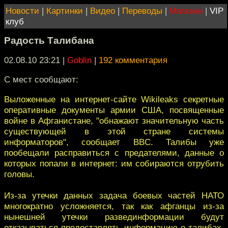
Новости
|
Картинки
|
Видео
|
Переводы
|
Магазин
|
VIP
клуб
Радость Талибана
02.08.10 23:21
|
Goblin
|
192 комментария
С мест сообщают:
Выложенные на интернет-сайте Wikileaks секретные
оперативные документы армии США, посвященные
войне в Афганистане, "обнажают значительную часть
существующей в этой стране системы
информаторов", сообщает BBC. Талибы уже
пообещали расправиться с предателями, данные о
которых попали в интернет: им собираются отрубить
головы.
Из-за утечки данных задача боевых частей НАТО
многократно усложняется, так как афганцы из-за
нынешней утечки развединформации будут
отказываться предоставлять информацию о талибах.