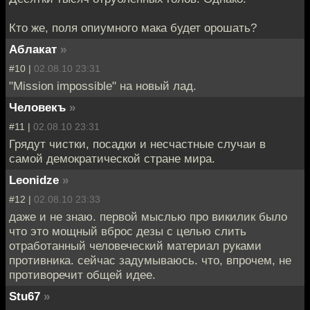
Кто же, поля опиумного мака будет орошать?
Аблакат
»
#10 |
02.08.10 23:31
"Mission impossible" на новый лад.
Человекъ
»
#11 |
02.08.10 23:31
Грядут чистки, посадки и несчастные случаи в
самой демократической стране мира.
Leonidze
»
#12 |
02.08.10 23:33
даже и не знаю. первой мыслью про викилик было
что это мощный вброс дезы с целью слить
отработанный человеческий материал руками
противника. сейчас задумываюсь. что, впрочем, не
противоречит общей идее.
Stu67
»