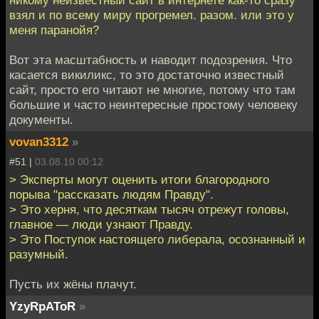
никому неизвестный сайт в интернете как-то сразу
взял и по всему миру прогремел. разом. или это у
меня паранойя?
Вот эта масштабность и наводит подозрения. Что
касается викиликс, то это достаточно известный
сайт, просто его читают не многие, потому что там
большие и часто неинтересные простому человеку
документы.
vovan3312
»
#51 |
03.08.10 00:12
> Эксперты могут оценить итоги благородного
порыва "рассказать людям Правду".
> Это херня, что десяткам тысяч отрежут головы,
главное — люди узнают Правду.
> Это Поступок настоящего либерала, осознанный и
разумный.
Пусть их жёны плачут.
YzyRpAToR
»