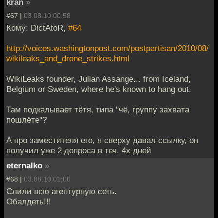
kran
»
#67 |
03.08.10 00:58
Кому: DictAtoR,
#64
http://voices.washingtonpost.com/postpartisan/2010/08/
wikileaks_and_drone_strikes.html
WikiLeaks founder, Julian Assange... from Iceland,
Belgium or Sweden, where he's known to hang out.
Там подкалывает тётя, типа "чё, группу захвата
пошлёте"?
А про заместителя его, я сверху давал ссылку, он
получил уже 2 допроса в теч. 4х дней
eternalko
»
#68 |
03.08.10 01:06
Слили всю агентурную сеть.
Обалдеть!!!