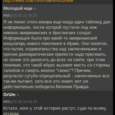
http://news.mail.ru/incident/4202969/
Молодой еще
»
#58 |
03.08.10 00:26
Я не понял этого юмора еще когда один таблоид дал
информацию, после которой пустили под нож
немало американских и британских солдат.
Информация была про какой-то американский
концлагерь нового поколения в Ираке. Оно понятно,
что пытки, издевательства над заключенными и
прочие демократические прелести надо пресекать,
но зачем это доносить до всех на свете, при этом
понимая, что такой вброс вызовет месть со стороны
талибов и смерть многих "своих"? Причем,
результат сугубо отрицательный - заключенных все
так-же пытают, зато все это знают, вот уж
действительно победила Великая Правда.
GrUm
»
#59 |
03.08.10 00:26
Кстати, ноги у этой истории растут, судя по всему,
отсюда: