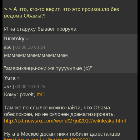
> > А что, кто-то верит, что это произошло без
ведома Обамы?!
И на старуху бывает проруха
turetsky
»
#56 |
03.08.10 00:24
ммммммммммммммммм
"американцы-они же тууууупые (с)"
Yura
»
#57 |
03.08.10 00:25
Кому: pavelt,
#41
Там же по ссылке можно найти, что Обама
обеспокоен, но не склонен драматизировать.
http://txt.newsru.com/world/27jul2010/wikileaks.html
Ну а в Москве десантники побили дагестанцев