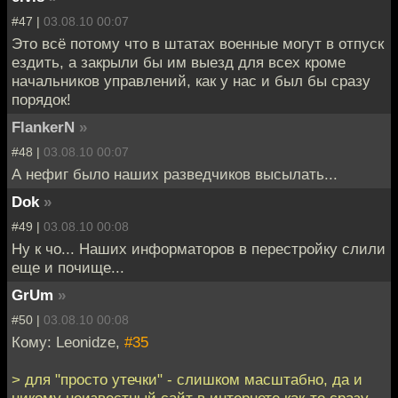
#47 |
03.08.10 00:07
Это всё потому что в штатах военные могут в отпуск
ездить, а закрыли бы им выезд для всех кроме
начальников управлений, как у нас и был бы сразу
порядок!
FlankerN
»
#48 |
03.08.10 00:07
А нефиг было наших разведчиков высылать...
Dok
»
#49 |
03.08.10 00:08
Ну к чо... Наших информаторов в перестройку слили
еще и почище...
GrUm
»
#50 |
03.08.10 00:08
Кому: Leonidze,
#35
> для "просто утечки" - слишком масштабно, да и