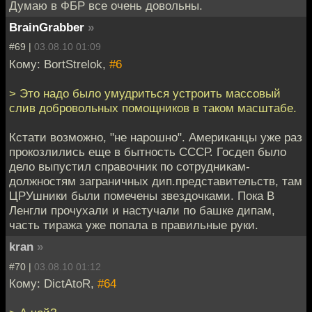
Думаю в ФБР все очень довольны.
BrainGrabber
»
#69 |
03.08.10 01:09
Кому: BortStrelok,
#6
> Это надо было умудриться устроить массовый
слив добровольных помощников в таком масштабе.
Кстати возможно, "не нарошно". Американцы уже раз
прокозлились еще в бытность СССР. Госдеп было
дело выпустил справочник по сотрудникам-
должностям заграничных дип.представительств, там
ЦРУшники были помечены звездочками. Пока В
Ленгли прочухали и настучали по башке дипам,
часть тиража уже попала в правильные руки.
kran
»
#70 |
03.08.10 01:12
Кому: DictAtoR,
#64