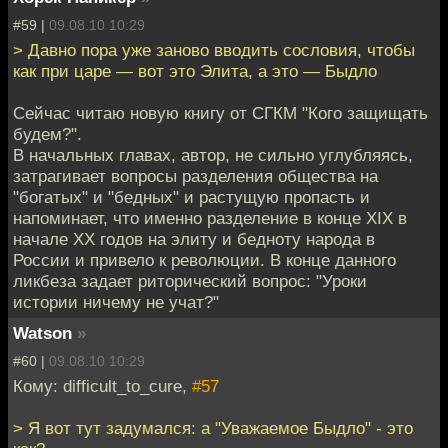
#59 |
09.08.10 10:29
> Давно пора уже заново вводить сословия, чтобы
как при царе — вот это Элита, а это — Быдло
Cейчас читаю новую книгу от СГКМ "Кого защищать
будем?".
В начальных главах, автор, не сильно углубляясь,
затрагивает вопросы разделения общества на
"богатых" и "бедных" и растущую пропасть и
напоминает, что именно разделение в конце XIX в
начале XX годов на элиту и бедноту народа в
России и привело к революции. В конце данного
ликбеза задает риторический вопрос: "Уроки
истории ничему не учат?"
Watson
»
#60 |
09.08.10 10:29
Кому: difficult_to_cure,
#57
> Я вот тут задумался: а "Уважаемое Быдло" - это