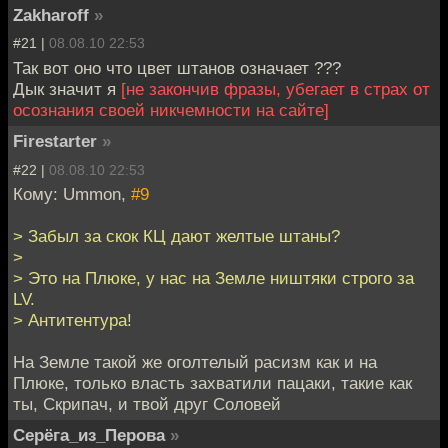
Zakharoff
»
#21 |
08.08.10 22:53
Так вот оно что цвет штанов означает ???
Дык значит я
[не закончив фразы, убегает в страх от
осознания своей никчемности на сайте]
Firestarter
»
#22 |
08.08.10 22:53
Кому: Ummon,
#9
> Забыл за скок КЦ дают желтые штаны?
>
> Это на Плюке, у нас на Земле ништяки строго за
LV.
> Антитентура!
На Земле такой же оголтелый расизм как и на
Плюке, только власть захватили пацаки, такие как
ты, Скрипач, и твой друг Соловей
Серёга_из_Перова
»