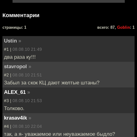
Комментарии
cтраницы: 1
всего: 87,
Goblin
: 1
Ustin
»
#1 |
08.08.10 21:49
два раза ку!!!
stavropol
»
#2 |
08.08.10 21:51
Забыл за скок КЦ дают желтые штаны?
ALEX_61
»
#3 |
08.08.10 21:53
Толково.
krasav4ik
»
#4 |
08.08.10 22:04
так, а я- уважаемое или неуважаемое быдло?