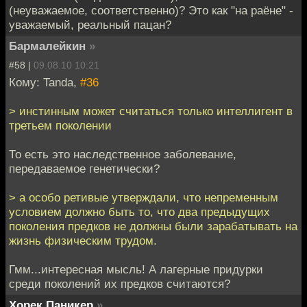
(неуважаемое, соответственно)? Это как "на раёне" -
уважаемый, реальный пацан?
Бармалейкин
»
#58 |
09.08.10 10:21
Кому: Tanda,
#36
> инстинным может считаться только интеллигент в
третьем поколении
То есть это наследственное заболевание,
передаваемое генетически?
> а особо ретивые утверждали, что непременным
условием должно быть то, что два предыдущих
поколения предков не должны были зарабатывать на
жизнь физическим трудом.
Гмм...интересная мысль! А лагерные придурки
среди поколений их предков считаются?
Хорек Паникер
»