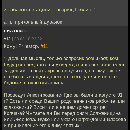
> забавный вы циник товарищ Гоблин :)
а ты прикольный дурачок
ни-кола
»
#13 |
08.08.10 22:32
Кому: Printstop,
#11
> Дельная мысль, только вопросик возникает, кем
буду распределятся и утверждаться сословия, если
за деньги то опять хрень получится, потому как не
все богатые люди далеко от говна ушли и не все
бедные в говне оказались.
Проведут Анкетирование- Где вы были в августе 91
г? Есть ли среди Ваших родственников рабочие или
колхозники? Висит ли в вашем доме портрет
Колчака? Чмтаете ли Вы перед сном Солженицина
или Аксёнова. Нужен ли указ о награждении Власова
и причисление его к лику святых?