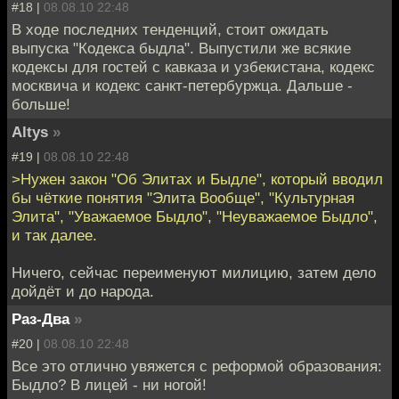
#18 |
08.08.10 22:48
В ходе последних тенденций, стоит ожидать
выпуска "Кодекса быдла". Выпустили же всякие
кодексы для гостей с кавказа и узбекистана, кодекс
москвича и кодекс санкт-петербуржца. Дальше -
больше!
Altys
»
#19 |
08.08.10 22:48
>Нужен закон "Об Элитах и Быдле", который вводил
бы чёткие понятия "Элита Вообще", "Культурная
Элита", "Уважаемое Быдло", "Неуважаемое Быдло",
и так далее.
Ничего, сейчас переименуют милицию, затем дело
дойдёт и до народа.
Раз-Два
»
#20 |
08.08.10 22:48
Все это отлично увяжется с реформой образования:
Быдло? В лицей - ни ногой!