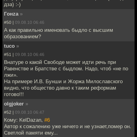
дза) :-)
Гонzа
»
#50 |
09.08.10 06:46
А как правильно именовать быдло с высшим
образованием?
tuco
»
#51 |
09.08.10 06:46
Внатуре о какой Свободе может идти речь при
Равенстве и Братстве с быдлом. Надо, чтоб «не по
лжи».
На примере И.В. Бунши и Жоржа Милославского
видно, что общество давно к таким реформам
готово!!!
olgjoker
»
#52 |
09.08.10 06:47
Кому: KelDazan,
#6
Автор к сожалению уже ничего и не узнает,помер он.
Светлой памяти ему...