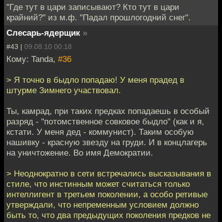
"Где тут в цари записывают? Кто тут в цари
крайний?" из м.ф. "Падал прошлогодний снег".
Слесарь-ядерщик
»
#43 |
09.08.10 00:18
Кому: Tanda,
#36
> Я точно в быдло попадаю! У меня прадед в
штурме Зимнего участвовал.
Ты, камрад, при таких предках попадаешь в особый
разряд - "потомственное совковое быдло" (как и я,
кстати. У меня дед - коммунист). Таким особую
нашивку - красную звезду на груди. И в концлагерь
на уничтожение. Во имя Демократии.
> Неоднократно в сети встречались высказывания в
стиле, что инстинным может считаться только
интеллигент в третьем поколении, а особо ретивые
утверждали, что непременным условием должно
быть то, что два предыдущих поколения предков не