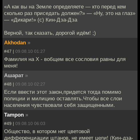
«А как вы на Земле определяете — кто перед кем
сколько раз приседать должен?» — «Ну, это на глаз»
— «Дикари!» (с) Кин-Дза-Дза
Верной, так сказать, дорогой идём! ;)
Akhodan
»
#47 |
09.08.10 01:27
Фамилия на Х - вобщем все сословия равны для
меня!
Ашарат
»
#48 |
09.08.10 02:27
Если ввести этот закон,придется тогда помимо
полиции и милицию оставлять.Чтобы все слои
населения чувствовали себя защищенными.
Tampon
»
#49 |
09.08.10 06:03
Общество, в котором нет цветовой
дифференциации штанов, не имеет цели! (Кин-дза-