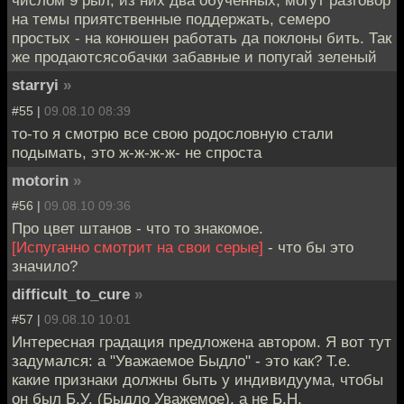
числом 9 рыл, из них два обученных, могут разговор
на темы приятственные поддержать, семеро
простых - на конюшен работать да поклоны бить. Так
же продаютсясобачки забавные и попугай зеленый
starryi
»
#55 |
09.08.10 08:39
то-то я смотрю все свою родословную стали
подымать, это ж-ж-ж-ж- не спроста
motorin
»
#56 |
09.08.10 09:36
Про цвет штанов - что то знакомое.
[Испуганно смотрит на свои серые]
- что бы это
значило?
difficult_to_cure
»
#57 |
09.08.10 10:01
Интересная градация предложена автором. Я вот тут
задумался: а "Уважаемое Быдло" - это как? Т.е.
какие признаки должны быть у индивидуума, чтобы
он был Б.У. (Быдло Уважемое), а не Б.Н.