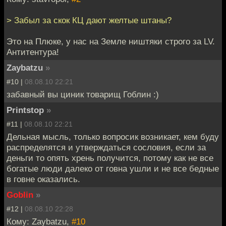
> Забыл за скок КЦ дают желтые штаны?
Это на Плюке, у нас на Земле ништяки строго за LV.
Антитентура!
Zaybatzu
»
#10 |
08.08.10 22:21
забавный вы циник товарищ Гоблин :)
Printstop
»
#11 |
08.08.10 22:21
Дельная мысль, только вопросик возникает, кем буду
распределятся и утверждаться сословия, если за
деньги то опять хрень получится, потому как не все
богатые люди далеко от говна ушли и не все бедные
в говне оказались.
Goblin
»
#12 |
08.08.10 22:28
Кому: Zaybatzu,
#10