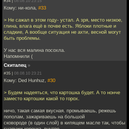
#34 |
08.08.10 23:15
Кому: ни-кола,
#33
> Не сажал в этом году- устал. А зря, место низкое,
глина, влага ещё в почве есть. Яблоки плотные и
сладкие, А вообще ситуация не ахти, весной могут
быть проблемы.
У нас вся малина посохла.
Напомнили (
Скиталец
»
#35 |
08.08.10 23:21
Кому: Ded Hunhuz,
#30
> Будем надеяться, что картошка будет. А то нонче
заместо картошки какой то горох.
ничо, такая самая вкусная. промываешь, режешь
пополам, зажариваешь на большой
сковороде (в один слой) в кипящем масле так, чтобы
снаружи корочка, внутре -