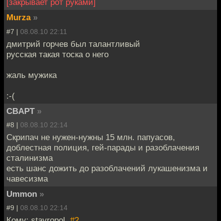
[закрывает рот руками]
Murza
»
#7 |
08.08.10 22:11
дмитрий горчев был талантливый
русская такая тоска о него
жаль мужика
:-(
CBAPT
»
#8 |
08.08.10 22:14
Скрипач не нужен-нужны 15 млн. папуасов,
доблестная полиция, гей-парады и разоблачения
сталинизма
есть шанс дожить до разоблачений лукашенизма и
чавесизма
Ummon
»
#9 |
08.08.10 22:14
Кому: stavropol,
#2