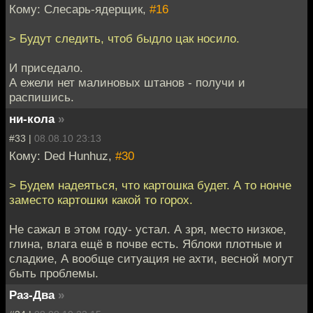
Кому: Слесарь-ядерщик,
#16
> Будут следить, чтоб быдло цак носило.
И приседало.
А ежели нет малиновых штанов - получи и
распишись.
ни-кола
»
#33 |
08.08.10 23:13
Кому: Ded Hunhuz,
#30
> Будем надеяться, что картошка будет. А то нонче
заместо картошки какой то горох.
Не сажал в этом году- устал. А зря, место низкое,
глина, влага ещё в почве есть. Яблоки плотные и
сладкие, А вообще ситуация не ахти, весной могут
быть проблемы.
Раз-Два
»