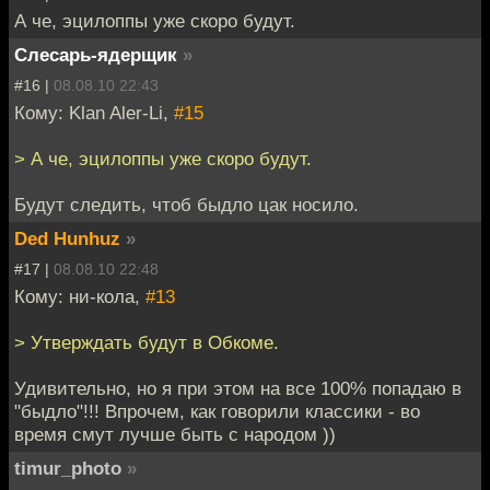
А че, эцилоппы уже скоро будут.
Слесарь-ядерщик
»
#16 |
08.08.10 22:43
Кому: Klan Aler-Li,
#15
> А че, эцилоппы уже скоро будут.
Будут следить, чтоб быдло цак носило.
Ded Hunhuz
»
#17 |
08.08.10 22:48
Кому: ни-кола,
#13
> Утверждать будут в Обкоме.
Удивительно, но я при этом на все 100% попадаю в
"быдло"!!! Впрочем, как говорили классики - во
время смут лучше быть с народом ))
timur_photo
»