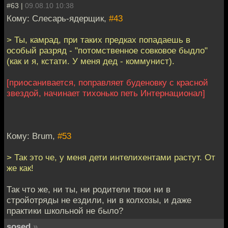
#63 |
09.08.10 10:38
Кому: Слесарь-ядерщик,
#43
> Ты, камрад, при таких предках попадаешь в
особый разряд - "потомственное совковое быдло"
(как и я, кстати. У меня дед - коммунист).
[приосанивается, поправляет буденовку с красной
звездой, начинает тихонько петь Интернационал]
Кому: Brum,
#53
> Так это че, у меня дети интелихентами растут. От
же как!
Так что же, ни ты, ни родители твои ни в
стройотряды не ездили, ни в колхозы, и даже
практики школьной не было?
sosed
»