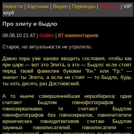
Новости
|
Картинки
|
Видео
|
Переводы
|
Магазин
|
VIP
клуб
Про элиту и быдло
08.08.10 21:47
|
Goblin
|
87 комментариев
Старое, но актуальности не утратило.
Давно пора уже заново вводить сословия, чтобы как
при царе — вот это Элита, а это — Быдло: если стоят
перед твоей фамилие буковки "Кн." или "Гр." —
значит ты Элита, а если не стоят — то Быдло, будь
ты хоть десять раз Достоевский.
А то нынче совершеннейшая неразбериха: одни
считают Быдлом говнофотографов с
говнозеркалками, те считают Быдлом
говнофотографов без говнозеркалок, говночитатели
иронических говнодетективов считаю Быдлом
заумных говнописателей, говнописатели —
говночитателей, зрители говнопередач по говноящику