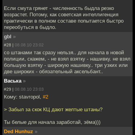
Если смута грянет - численность быдла резко
возрастет. Потому, как советская интеллигенция
практически в полном составе попытается быстро
переобуться в быдло.
gbl
»
#28 |
08.08.10 23:02
со штанами так сразу нельзя.. для начала в новой
полиции, скажем, - не взял взятку - нашивку. не взял
большую взятку - широкую нашивку.. три узких или
две широких - обязательный аксельбант..
Васька
»
#29 |
08.08.10 23:03
Кому: stavropol,
#2
> Забыл за скок КЦ дают желтые штаны?
Ты белые для начала заработай, зёма)))
Ded Hunhuz
»