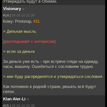
Утверждать будут в Обкоме.
Visionary
»
#14 |
08.08.10 22:36
Кому: Printstop,
#11
> Дельная мысль
[разглядывает с интересом]
> если за деньги
За деньги уже есть - при встрече гляди на одежду,
часы, машину. Ошибиться с сословием трудно.
> кем буду распределятся и утверждаться сословия
Как положено в родной стране, решать всё будут
связи.
Klan Aler-Li
»
#15 |
08.08.10 22:38