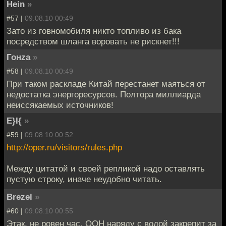
Hein
»
#57 |
09.08.10 00:49
Зато из говномобиля никто топливо из бака
посредством шланга воровать не рискнет!!!
Гонzа
»
#58 |
09.08.10 00:49
При таком раскладе Китай перестанет маяться от
недостатка энергоресурсов. Полтора миллиарда
неиссякаемых источников!
E}I{
»
#59 |
09.08.10 00:52
http://oper.ru/visitors/rules.php
Между цитатой и своей репликой надо оставлять
пустую строку, иначе неудобно читать.
Brezel
»
#60 |
09.08.10 00:55
Этак, не ровен час, ООН наряду с водой закрепит за