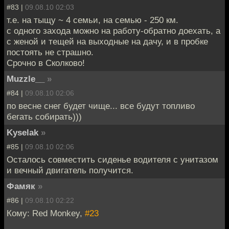
#83 |
09.08.10 02:03
т.е. на тыщу ~ 4 семьи, на семью - 250 км.
с одного захода можно на работу-обратно доехать, а
с женой и тещей на выходные на дачу, и в пробке
постоять не страшно.
Срочно в Сколково!
Muzzle__
»
#84 |
09.08.10 02:06
по весне снег будет чище... все будут топливо
бегать собирать)))
Kyselak
»
#85 |
09.08.10 02:06
Осталось совместить сиденье водителя с унитазом
и вечный двигатель получится.
Фамяк
»
#86 |
09.08.10 02:22
Кому: Red Monkey,
#23