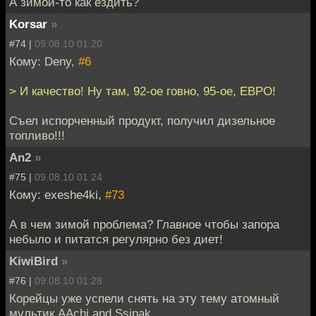
А зимой-то как ездить?
Korsar
»
#74 |
09.08.10 01:20
Кому: Deny,
#6
> И качество! Ну там, 92-ое говно, 95-ое, ЕВРО!
Съел испорченный продукт, получил дизельное
топливо!!!
An2
»
#75 |
09.08.10 01:24
Кому: exeshe4ki,
#73
А в чем зимой проблема? Главное чтобы запора
небыло и питатся регулярно без диет!
KiwiBird
»
#76 |
09.08.10 01:28
Корейцы уже успели снять на эту тему атомный
мультик AAchi and Ssipak