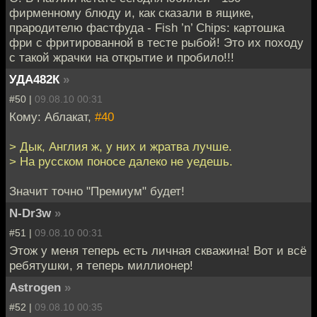
фирменному блюду и, как сказали в ящике,
прародителю фастфуда - Fish ’n’ Chips: картошка
фри с фритированной в тесте рыбой! Это их походу
с такой жрачки на открытие и пробило!!!
УДА482К
»
#50 |
09.08.10 00:31
Кому: Аблакат,
#40
> Дык, Англия ж, у них и жратва лучше.
> На русском поносе далеко не уедешь.
Значит точно "Премиум" будет!
N-Dr3w
»
#51 |
09.08.10 00:31
Этож у меня теперь есть личная скважина! Вот и всё
ребятушки, я теперь миллионер!
Astrogen
»
#52 |
09.08.10 00:35