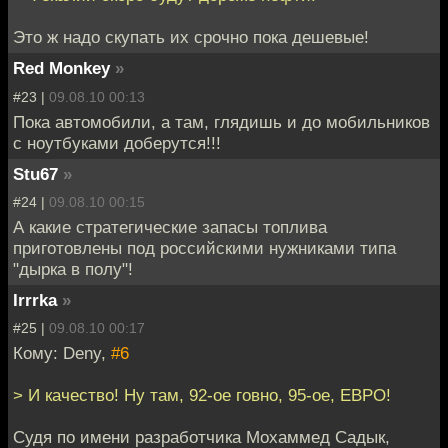
Это ж надо скупать их срочно пока дешевые!
Red Monkey
»
#23 |
09.08.10 00:13
Пока автомобили, а там, глядишь и до мобильников
с ноутбуками доберутся!!!
Stu67
»
#24 |
09.08.10 00:15
А какие стратегические запасы топлива
приготовлены под российскими нужниками типа
"дырка в полу"!
Irrrka
»
#25 |
09.08.10 00:17
Кому: Deny,
#6
> И качество! Ну там, 92-ое говно, 95-ое, ЕВРО!
Судя по имени разработчика Мохаммед Садык,