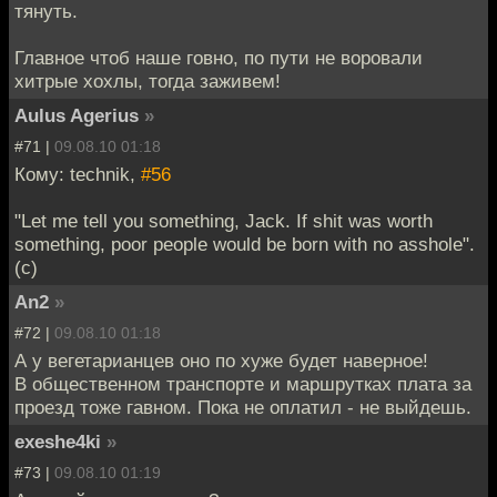
тянуть.
Главное чтоб наше говно, по пути не воровали
хитрые хохлы, тогда заживем!
Aulus Agerius
»
#71 |
09.08.10 01:18
Кому: technik,
#56
"Let me tell you something, Jack. If shit was worth
something, poor people would be born with no asshole".
(c)
An2
»
#72 |
09.08.10 01:18
А у вегетарианцев оно по хуже будет наверное!
В общественном транспорте и маршрутках плата за
проезд тоже гавном. Пока не оплатил - не выйдешь.
exeshe4ki
»
#73 |
09.08.10 01:19