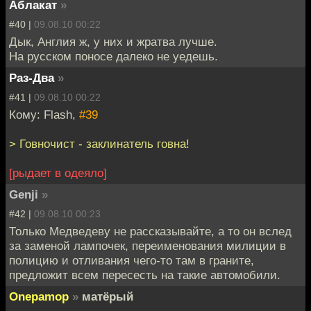
Аблакат
»
#40 |
09.08.10 00:22
Дык, Англия ж, у них и жратва лучше.
На русском поносе далеко не уедешь.
Раз-Два
»
#41 |
09.08.10 00:22
Кому: Flash,
#39
> Говночист - заклинатель говна!
[рыдает в одеяло]
Genji
»
#42 |
09.08.10 00:23
Только Медведеву не рассказывайте, а то он вслед
за заменой лампочек, переименования милиции в
полицию и отливания чего-то там в граните,
предложит всем пересесть на такие автомобили.
Onepamop
»
матёрый