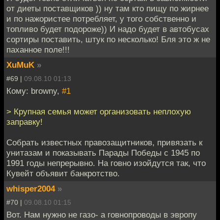
от диеты поставщиков )) ну там кто пищу по жирнее
и по нажористее потребляет, у того собственно и
топливо будет подороже)) И надо будет в автобусах
сортиры поставить, штук по несколько! Бля это ж не
паханное поле!!!
XuMuK
»
#69 |
09.08.10 01:13
Кому: browny,
#1
> Крупная семья может организовать неплохую
заправку!
Собрать известных правозащитников, привязать к
унитазам и показывать Парады Победы с 1945 по
1991 годы непрерывно. На говно изойдутся так, что
Кувейт объявит банкротство.
whisper2004
»
#70 |
09.08.10 01:15
Вот. Нам нужно не газо- а говнопроводы в эвропу