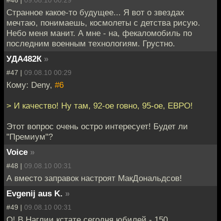
#46 |
09.08.10 00:29
Странное какое-то будущее... Я вот о звездах
мечтаю, понимаешь, космолеты с детства рисую.
Небо меня манит. А мне - на, фекаломобиль по
последним военным технологиям. Грустно.
УДА482К
»
#47 |
09.08.10 00:29
Кому: Deny,
#6
> И качество! Ну там, 92-ое говно, 95-ое, ЕВРО!
Этот вопрос очень остро интересует! Будет ли
"Премиум"?
Voice
»
#48 |
09.08.10 00:31
А вместо заправок настроят МакДональдсов!
Evgenij aus K.
»
#49 |
09.08.10 00:31
О! В Наглии кстате сегодня юбилей - 150