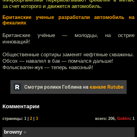
за счет которого и движется автомобиль.
Британские ученые разработали автомобиль на
фекалиях
Британские учёные — молодцы, на острие
инноваций!
Общественные сортиры заменят нефтяные скважины.
Обсох — навалил в бак — помчался дальше!
Фольксваген-жук — теперь навозный!
Смотри ролики Гоблина на
канале Rutube
Комментарии
cтраницы: 1 |
2
|
3
всего: 206,
Goblin
: 1
browny
»