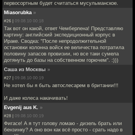
первосортным будет считаться мусульманское.
Miasorubka
»
#26 |
09.08.10 00:18
Так вот он какой, ответ Чемберлена! Представляю
картину: английский экспедиционный корпус в
Ираке. Сводка: "После непродолжительной
остановки колонна войск ее величества потратила
половину запасов провизии, но все таки сумела
дотянуть до базы на собственном горючем". :)))
Саша из Москвы
»
#27 |
09.08.10 00:19
Не хотел бы я быть автослесарем в британии!!!
И даже колеса накачивать!
Evgenij aus K.
»
#28 |
09.08.10 00:19
Фигасе! А я тут голову ломаю - дизель брать или
бензинку? А оно вон как всё просто - срать надо в