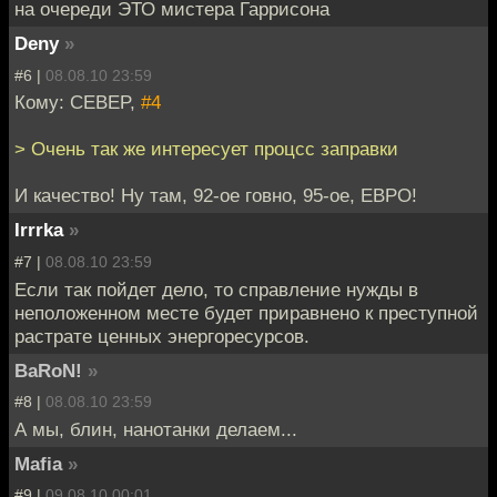
на очереди ЭТО мистера Гаррисона
Deny
»
#6 |
08.08.10 23:59
Кому: CEBEP,
#4
> Очень так же интересует процсс заправки
И качество! Ну там, 92-ое говно, 95-ое, ЕВРО!
Irrrka
»
#7 |
08.08.10 23:59
Если так пойдет дело, то справление нужды в
неположенном месте будет приравнено к преступной
растрате ценных энергоресурсов.
BaRoN!
»
#8 |
08.08.10 23:59
А мы, блин, нанотанки делаем...
Mafia
»
#9 |
09.08.10 00:01