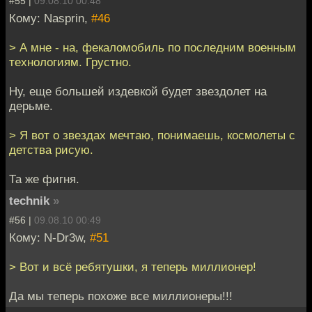
#55 |
09.08.10 00:48
Кому: Nasprin,
#46
> А мне - на, фекаломобиль по последним военным
технологиям. Грустно.
Ну, еще большей издевкой будет звездолет на
дерьме.
> Я вот о звездах мечтаю, понимаешь, космолеты с
детства рисую.
Та же фигня.
technik
»
#56 |
09.08.10 00:49
Кому: N-Dr3w,
#51
> Вот и всё ребятушки, я теперь миллионер!
Да мы теперь похоже все миллионеры!!!