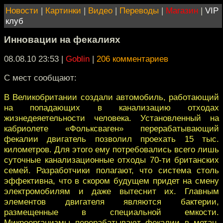
Новости
|
Картинки
|
Видео
|
Переводы
|
Магазин
|
VIP
клуб
Инновации на фекалиях
08.08.10 23:53
|
Goblin
|
206 комментариев
С мест сообщают:
В Великобритании создали автомобиль, работающий
на попадающих в канализацию отходах
жизнедеяетельности человека. Установленный на
кабриолете «Фольксваген» перерабатывающий
фекалии двигатель позволил проехать 15 тыс.
километров. Для этого ему потребовались всего лишь
суточные канализационные отходы 70-ти британских
семей. Разработчики полагают, что система столь
эффективна, что в скором будущем придет на смену
электромобилям и даже вытеснит их. Главным
элементов двигателя являются бактерии,
размещенные в специальной емкости.
Микроорганизмы перерабатывают фекалии в метан,