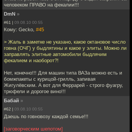
человеком ПРАВО на фекалии!!!
DmN
»
#61 |
09.08.10 00:55
Кому: Gecko,
#45
> Жаль в заметке не указано, какое октановое число
говна (ОЧГ) у быдлятины и какое у элиты. Можно ли
заправлять элитные автомобили быдлячим
фекалием и наоборот?!
Нет, конечно!!! Для машин типа ВАЗа можно есть и
бомжпакеты с курицой-грилль, запивая
Жигулёвским. А вот для Феррарей - строго фуагру,
трюфели и дорогое вино!!!
Бабай
»
#62 |
09.08.10 00:55
Даешь по говновозу каждой семье!!!
[заговорческим шепотом]