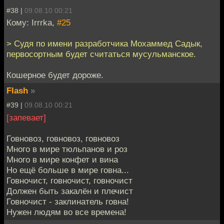
#38 |
09.08.10 00:21
Кому: Irrrka,
#25
> Судя по имени разработчика Мохаммед Садык,
первосортным будет считаться мусульманское.
Кошерное будет дороже.
Flash
»
#39 |
09.08.10 00:21
[запевает]
Говновоз, говновоз, говновоз
Много в мире тюльпанов и роз
Много в мире конфет и вина
Но ещё больше в мире говна...
Говночист, говночист, говночист
Должен быть закалён и плечист
Говночист - заклинатель говна!
Нужен людям во все времена!