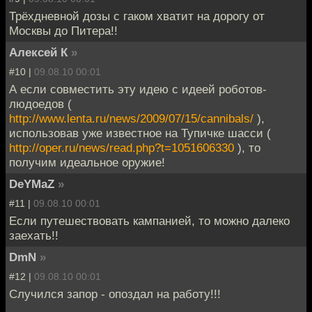
Трёхдневной дозы с гаком хватит на дорогу от
Москвы до Питера!!
Алексей К
»
#10 |
09.08.10 00:01
А если совместить эту идею с идеей роботов-
людоедов (
http://www.lenta.ru/news/2009/07/15/cannibals/
),
использовав уже известное на Тупичке шасси (
http://oper.ru/news/read.php?t=1051606330
), то
получим идеальное оружие!
DeYMaZ
»
#11 |
09.08.10 00:01
Если путешествовать кампанией, то можно далеко
заехать!!
DmN
»
#12 |
09.08.10 00:01
Случился запор - опоздал на работу!!!