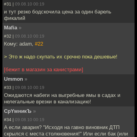
#31 |
09.08.10 00:19
и тут резко бодскочила цена за один барель
фикалий
Mafia
»
#32 |
09.08.10 00:19
Кому: adam,
#22
> Это ж надо скупать их срочно пока дешевые!
[бежит в магазин за канистрами]
Ummon
»
#33 |
09.08.10 00:19
Ожидаются набеги на выгребные ямы в садах и
нелегальные врезки в канализацию!
CpYмникЪ
»
#34 |
09.08.10 00:19
А если авария? "Исходя на гавно виновник ДТП
скрылся с места столкновения!" Или если бак (или