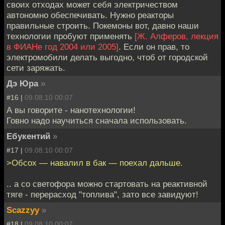
своих отходах может себя электричеством
автономно обеспечивать. Нужно реакторы
правильные строить. Покемоны вот, давно наши
технологии пробуют применять
[Ж. Алферов, лекция
в ФИАНе год 2004 или 2005]
. Если он прав, то
электромобили делать выгодно, чтоб от городской
сети заряжать.
Дэ Юра
»
#16 |
09.08.10 00:07
А вы говорите - нанотехнологии!
Говно надо научиться сначала использовать.
Ебукентий
»
#17 |
09.08.10 00:07
>Обсох — навалил в бак — поехал дальше.
.. а со светофора можно стартовать на реактивной
тяге - перерасход "топлива", зато все завидуют!
Scazzyy
»
#18 |
09.08.10 00:07