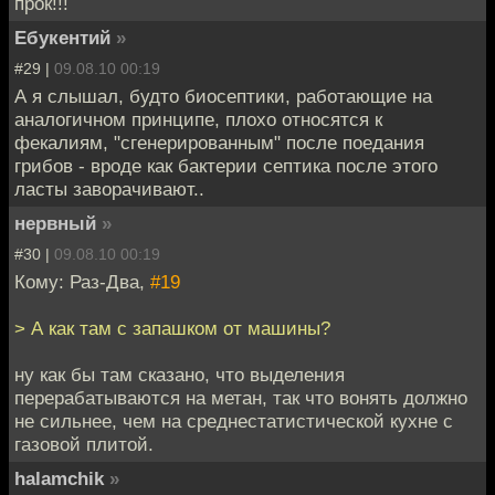
прок!!!
Ебукентий
»
#29 |
09.08.10 00:19
А я слышал, будто биосептики, работающие на
аналогичном принципе, плохо относятся к
фекалиям, "сгенерированным" после поедания
грибов - вроде как бактерии септика после этого
ласты заворачивают..
нервный
»
#30 |
09.08.10 00:19
Кому: Раз-Два,
#19
> А как там с запашком от машины?
ну как бы там сказано, что выделения
перерабатываются на метан, так что вонять должно
не сильнее, чем на среднестатистической кухне с
газовой плитой.
halamchik
»