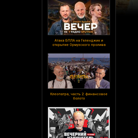
Атака БПЛА на Геленджик и
открытие Ормузского пролива
Клеопатра, часть 2: финансовое
болото