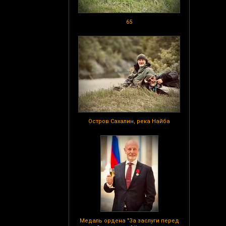
65
Остров Сахалин, река Найба
Медаль ордена "За заслуги перед